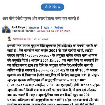
आप नीचे ऐसेही प्रश्न और उत्तर देखना पसंद कर सकते हैं
Anil Rego
|
|
-
Answer
Ask
Follow
Financial Planner -
Answered on Oct 07, 2022
Question by Anil
- Oct 07, 2022
इसकी गणना लागत मुद्रास्फीति सूचकांक (सीआईआई) का उपयोग करके की
जाती है। ऐसे मामलों में जहां संपत्ति 2001 से पहले खरीदी गई है, आईटी
कानून आपको 1<sup>st</sup> के अनुसार उचित बाजार मूल्य अपनाने
की अनुमति देते हैं। अप्रैल 2001.&nbsp; यह ध्यान दिया जा सकता है कि
यह उचित बाजार मूल्य इस तिथि के अनुसार सर्कल रेट/मार्गदर्शन मूल्य से
अधिक नहीं हो सकता है।</p> <p>2001-02 के CII को 100 के आधार
मूल्य के रूप में लिया गया है और चालू वित्त वर्ष के लिए यह मूल्य 331 है।</p>
<p>इस प्रकार अधिग्रहण की अनुक्रमित लागत = 331/100*
(1<sup>st </sup>अप्रैल, 2001 तक एफएमवी) होगी।&nbsp;</p>
<p>यदि आपने किसी रखरखाव आदि पर खर्च किया है, तो आप इसे जोड़कर
दावा कर सकते हैं।</p> <p>पूंजीगत लाभ कर बिक्री मूल्य का 20%
घटाकर अधिग्रहण की अनुक्रमित लागत होगी।</p> <p>सरचार्ज और सेस
उपरोक्त कर गणना पर लागू होगा।</p> <p><em>3. इस पैसे को कैसे