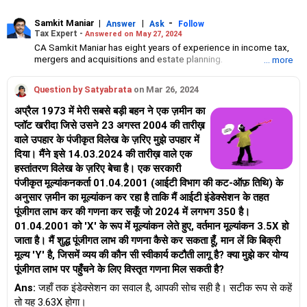
Samkit Maniar
|
|
-
Answer
Ask
Follow
Tax Expert -
Answered on May 27, 2024
CA Samkit Maniar has eight years of experience in income tax,
mergers and acquisitions and estate planning.
... more
He has graduated from Mumbai’s N M College of Commerce and
Economics and has completed his CA from The Institute of
Question by Satyabrata
on Mar 26, 2024
Chartered Accountants of India."
अप्रैल 1973 में मेरी सबसे बड़ी बहन ने एक ज़मीन का
प्लॉट खरीदा जिसे उसने 23 अगस्त 2004 की तारीख़
वाले उपहार के पंजीकृत विलेख के ज़रिए मुझे उपहार में
दिया। मैंने इसे 14.03.2024 की तारीख़ वाले एक
हस्तांतरण विलेख के ज़रिए बेचा है। एक सरकारी
पंजीकृत मूल्यांकनकर्ता 01.04.2001 (आईटी विभाग की कट-ऑफ़ तिथि) के
अनुसार ज़मीन का मूल्यांकन कर रहा है ताकि मैं आईटी इंडेक्सेशन के तहत
पूंजीगत लाभ कर की गणना कर सकूँ जो 2024 में लगभग 350 है।
01.04.2001 को 'X' के रूप में मूल्यांकन लेते हुए, वर्तमान मूल्यांकन 3.5X हो
जाता है। मैं शुद्ध पूंजीगत लाभ की गणना कैसे कर सकता हूँ, मान लें कि बिक्री
मूल्य 'Y' है, जिसमें व्यय की कौन सी स्वीकार्य कटौती लागू है? क्या मुझे कर योग्य
पूंजीगत लाभ पर पहुँचने के लिए विस्तृत गणना मिल सकती है?
Ans:
जहाँ तक इंडेक्सेशन का सवाल है, आपकी सोच सही है। सटीक रूप से कहें
तो यह 3.63X होगा।