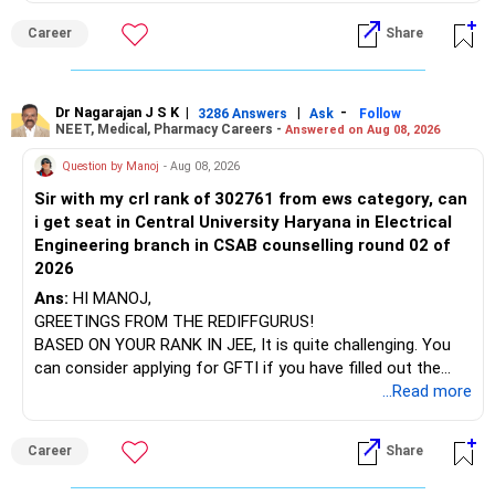
institution's name. Start by reviewing the syllabus, then look
Career
Share
at the faculty (especially the turnover rate) and the
For an 82-year-old investor, I would reduce such complexity.
infrastructure, like the mechanical labs, which are crucial.
Visit their websites to analyze this information.
The index-oriented funds especially do not need to be
Dr Nagarajan J S K
|
|
-
retained simply for diversification.
3286 Answers
Ask
Follow
NEET, Medical, Pharmacy Careers -
Answered on Aug 08, 2026
After the second year of your course, consider taking an
AIML course to boost your job employability.
» Energy Fund Overlap
Question by Manoj
- Aug 08, 2026
Sir with my crl rank of 302761 from ews category, can
BEST WISHES.
You have exposure to:
i get seat in Central University Haryana in Electrical
Engineering branch in CSAB counselling round 02 of
– ICICI Prudential Energy Opportunities
2026
– SBI Energy Opportunities
Ans:
HI MANOJ,
GREETINGS FROM THE REDIFFGURUS!
There is no strong need to hold two funds in the same
BASED ON YOUR RANK IN JEE, It is quite challenging. You
sector.
can consider applying for GFTI if you have filled out the
application.
...Read more
Keep only one if you want sector exposure.
ALL THE BEST.
But given your age, even this allocation should remain
Career
Share
limited.