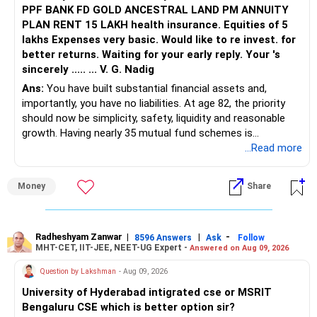
PPF BANK FD GOLD ANCESTRAL LAND PM ANNUITY
PLAN RENT 15 LAKH health insurance. Equities of 5
lakhs Expenses very basic. Would like to re invest. for
better returns. Waiting for your early reply. Your 's
sincerely ..... ... V. G. Nadig
Ans:
You have built substantial financial assets and,
importantly, you have no liabilities. At age 82, the priority
should now be simplicity, safety, liquidity and reasonable
growth. Having nearly 35 mutual fund schemes is
unnecessarily high.
...Read more
» First Priority
Money
Share
– Reduce the MF portfolio substantially.
– Avoid managing many sector and thematic funds.
– Avoid keeping funds only because they performed well
Radheshyam Zanwar
|
|
-
8596 Answers
Ask
Follow
MHT-CET, IIT-JEE, NEET-UG Expert -
Answered on Aug 09, 2026
recently.
– Keep a smaller number of diversified funds.
Question by Lakshman
- Aug 09, 2026
– Keep sufficient money in safer assets for your regular
University of Hyderabad intigrated cse or MSRIT
needs.
Bengaluru CSE which is better option sir?