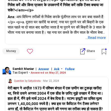
निवेश करें और किस प्रकार के उपकरणों में निवेश करें ताकि टैक्स बचाया जा
सके?</em></p>
Ans:
आप विभिन्न तरीकों से निवेश करके पूंजीगत लाभ पर कर बचा सकते हैं:
</p> <p>a. दूसरा घर खरीदें या बनाएं. नया घर पुराने घर की बिक्री के एक
साल पहले या दो साल बाद खरीदा जाता है या पुराने घर की बिक्री के 3 साल के
भीतर नया घर बनाया जाता है। यह नया घर कब्जे के तीन साल के भीतर बेचा
नहीं जा सकता। नई संपत्ति की लागत पहले की बिक्री राशि से कम होनी
...Read more
चाहिए।</p> <p>बी. आप 54EC बॉन्ड में अधिकतम 50 लाख रुपये तक
निवेश कर सकते हैं। आपको बिक्री के 6 महीने के भीतर अधिसूचित बांड में
Money
Share
निवेश करना होगा।</p>
Samkit Maniar
|
|
-
Answer
Ask
Follow
Tax Expert -
Answered on May 27, 2024
Question by Satyabrata
- Mar 22, 2024
मेरी बहन ने अप्रैल 1973 में पश्चिम बंगाल में एक ज़मीन का टुकड़ा खरीदा
था, जिसे उसने अगस्त 2004 में एक डीड के ज़रिए मुझे उपहार में दिया था।
हाल ही में, मैंने इसे मार्च 2024 में बेच दिया है। स्टाम्प ड्यूटी का उचित मूल्य
लगभग 1,40,00,000 रुपये है। क्या इस पर कैपिटल गेन टैक्स लगेगा?
अगर हाँ, तो कैपिटल गेन प्राप्त करने की गणना का तरीका क्या हो सकता है?