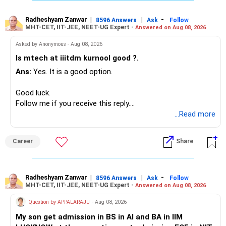
generate stable income.
– HDFC Transportation
Radheshyam Zanwar
|
|
-
– HSBC Value
8596 Answers
Ask
Follow
MHT-CET, IIT-JEE, NEET-UG Expert -
Answered on Aug 08, 2026
I would not put the entire Rs.1 crore FD into equity.
– HSBC ELSS
– ICICI Prudential Pharma & Healthcare
Asked by Anonymous - Aug 08, 2026
Instead, create a proper mix of:
– UTI Nifty 500 Value Index
Is mtech at iiitdm kurnool good ?.
Ans:
Yes. It is a good option.
– Safe fixed-income investments for near-term expenses.
Good past performance alone should not decide whether
– High-quality mutual funds for long-term growth.
you retain them.
Good luck.
– Adequate bank liquidity for emergencies.
Follow me if you receive this reply.
– A separate education corpus for your child.
You have multiple sector and thematic exposures here too.
Radheshyam
...Read more
This can give you both stability and growth.
For example, you already have two healthcare-oriented
funds.
Career
Share
» Childs Education
Defence and transportation are also thematic exposures.
Your child is already in 12th grade.
Radheshyam Zanwar
|
|
-
8596 Answers
Ask
Follow
I would reduce the number of such specialised funds.
MHT-CET, IIT-JEE, NEET-UG Expert -
Answered on Aug 08, 2026
Therefore, this is your immediate financial priority.
» A Better Portfolio Structure
Question by APPALARAJU
- Aug 08, 2026
Do not take high equity risk with money needed soon.
My son get admission in BS in AI and BA in IIM
Your portfolio can be simplified into a few clear roles: