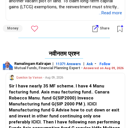
another vacant plot of land. To claim long-term capital
gains (LTCG) exemptions, the reinvestment must strictly
be made into a residential house property or into specified
...Read more
bonds.
Money
Share
Assuming it is acquired after March 2022, indexed cost will
be 1931118 which does not appear beneficial. Accordingly
on gain of25 lacs, tax at 12.5% will come to 312500 plus
applicable surcharge cess. You can use tax tools for future
नवीनतम प्रश्न
calculations https://www.incometaxindia.gov.in/tax-tools
Ramalingam Kalirajan
|
|
-
11371 Answers
Ask
Follow
Mutual Funds, Financial Planning Expert -
Answered on Aug 09, 2026
Question by Vaman
- Aug 09, 2026
Sir I have nearly 35 MF scheme. I have 4 Manu
facturing fund. Axis mau facturing fund.. Canara
Robecco Manu. fund G(SIP2000) Invesco
Manufacturing fund G(SIP 2000 PM ). ICICI
Manufacturing fund G Advise how to cut down or exit
and invest in other fund continuing only one
preferably ICICI. Then I have following non performing