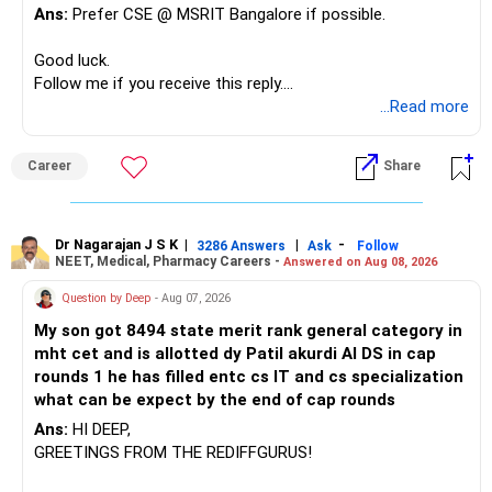
At your age, chasing maximum returns is not necessary.
Ans:
Prefer CSE @ MSRIT Bangalore if possible.
» Manufacturing Funds
Good luck.
Follow me if you receive this reply.
You currently have four manufacturing funds:
Radheshyam
...Read more
– Axis Manufacturing
Career
Share
– Canara Robeco Manufacturing
– Invesco Manufacturing
– ICICI Prudential Manufacturing
Dr Nagarajan J S K
|
|
-
3286 Answers
Ask
Follow
NEET, Medical, Pharmacy Careers -
Answered on Aug 08, 2026
There is considerable overlap in this allocation.
Question by Deep
- Aug 07, 2026
I would not keep four manufacturing funds.
My son got 8494 state merit rank general category in
mht cet and is allotted dy Patil akurdi AI DS in cap
If you have a strong preference for the ICICI Prudential
rounds 1 he has filled entc cs IT and cs specialization
Manufacturing Fund, keeping one manufacturing fund can
what can be expect by the end of cap rounds
be considered.
Ans:
HI DEEP,
The other three can be reviewed for exit and consolidation.
GREETINGS FROM THE REDIFFGURUS!