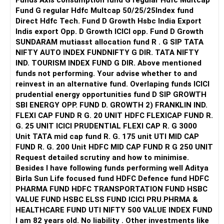
Funds Axis consumption fund G regular Hdfc Multcap
Fund G regular Hdfc Multcap 50/25/25Index fund
Direct Hdfc Tech. Fund D Growth Hsbc India Export
Indis export Opp. D Growth ICICI opp. Fund D Growth
SUNDARAM mutiasst allocation fund R . G SIP TATA
NIFTY AUTO INDEX FUNDNIFTY G DIR. TATA NIFTY
IND. TOURISM INDEX FUND G DIR. Above mentioned
funds not performing. Your advise whether to and
reinvest in an alternative fund. Overlaping funds ICICI
prudential energy opportunities fund D SIP GROWTH
SBI ENERGY OPP. FUND D. GROWTH 2) FRANKLIN IND.
FLEXI CAP FUND R G. 20 UNIT HDFC FLEXICAP FUND R.
G. 25 UNIT ICICI PRUDENTIAL FLEXI CAP R. G 3000
Unit TATA mid cap fund R. G. 175 unit UTI MID CAP
FUND R. G. 200 Unit HDFC MID CAP FUND R G 250 UNIT
Request detailed scrutiny and how to minimise.
Besides l have following funds performing well Aditya
Birla Sun Life focused fund HDFC Defence fund HDFC
PHARMA FUND HDFC TRANSPORTATION FUND HSBC
VALUE FUND HSBC ELSS FUND ICICI PRU.PHRMA &
HEALTHCARE FUND UTI NIFTY 500 VALUE INDEX FUND
I am 82 years old. No liability . Other investments like