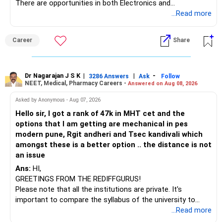
However, do not switch all four on one day blindly. Check
There are opportunities in both Electronics and
capital gains and exit loads first.
Telecommunications (EnTC) and Information Technology
...Read more
(IT). Generally, EnTC is ranked higher than AIDS but lower
» Funds You Mentioned As Non-Performing
than IT. The choice is yours. Given that the field is
Career
Share
constantly evolving, you must be ready to accept various
You mentioned:
challenges after graduation. Additionally, consider pursuing
online or part-time courses from reputable organizations
– Axis Consumption
to enhance your job prospects.
Dr Nagarajan J S K
|
|
-
3286 Answers
Ask
Follow
NEET, Medical, Pharmacy Careers -
Answered on Aug 08, 2026
– HDFC Multicap
– HDFC Multicap 50/25/25 Index
BEST WISHES.
Asked by Anonymous - Aug 07, 2026
– HDFC Technology
Hello sir, I got a rank of 47k in MHT cet and the
– HSBC India Export Opportunities
options that I am getting are mechanical in pes
– ICICI Prudential Opportunities
modern pune, Rgit andheri and Tsec kandivali which
– Sundaram Multi Asset Allocation
amongst these is a better option .. the distance is not
– Tata Nifty Auto Index
an issue
– Tata Nifty India Tourism Index
Ans:
HI,
GREETINGS FROM THE REDIFFGURUS!
I would not judge these funds only by recent returns.
Please note that all the institutions are private. It's
important to compare the syllabus of the university to
Some are sector, thematic or index-oriented funds.
which the institution is affiliated. Typically, the university's
...Read more
name will appear on the degree certificate, not the
They can have long periods of underperformance.