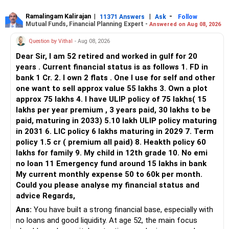
» Flexi Cap Overlap
Ramalingam Kalirajan
|
|
-
11371 Answers
Ask
Follow
Mutual Funds, Financial Planning Expert -
Answered on Aug 08, 2026
You currently have:
Question by Vithal
- Aug 08, 2026
– Franklin India Flexi Cap
Dear Sir, I am 52 retired and worked in gulf for 20
– HDFC Flexi Cap
years . Current financial status is as follows 1. FD in
– ICICI Prudential Flexi Cap
bank 1 Cr. 2. I own 2 flats . One I use for self and other
one want to sell approx value 55 lakhs 3. Own a plot
This is another clear area for consolidation.
approx 75 lakhs 4. I have ULIP policy of 75 lakhs( 15
lakhs per year premium , 3 years paid, 30 lakhs to be
Three flexi-cap funds are unnecessary.
paid, maturing in 2033) 5.10 lakh ULIP policy maturing
in 2031 6. LIC policy 6 lakhs maturing in 2029 7. Term
You can retain one suitable flexi-cap fund.
policy 1.5 cr ( premium all paid) 8. Heakth policy 60
lakhs for family 9. My child in 12th grade 10. No emi
The remaining two can gradually be consolidated after
no loan 11 Emergency fund around 15 lakhs in bank
checking taxation and exit loads.
My current monthly expense 50 to 60k per month.
Could you please analyse my financial status and
» Mid Cap Overlap
advice Regards,
Ans:
You have built a strong financial base, especially with
You have:
no loans and good liquidity. At age 52, the main focus