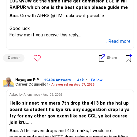
LUCKNOW at the same time get admission ECE in NIT
Keep the education requirement separately identified.
RAIPUR which one is the best option please guide me
– Core diversified equity allocation
Ans:
Go with AI+BS @ IIM Lucknow if possible.
If a large amount is required for higher education, plan this
– Limited mid-cap allocation
before investing for long-term growth.
– Limited thematic allocation, if required
Good luck.
– Suitable conservative allocation
Follow me if you receive this reply.
» ULIP Policies
– Adequate cash and fixed-income allocation
Radheshyam
...Read more
This is the area I would review carefully.
You do not need 35 schemes to achieve diversification.
Career
Share
You have a large ULIP with Rs.15 lakh annual premium.
Around 5 to 7 carefully selected funds can be more than
Three years are already paid, with Rs.30 lakh still payable.
sufficient.
Nayagam P P
|
|
-
You also have another Rs.10 lakh ULIP and an LIC policy.
12494 Answers
Ask
Follow
» Very Important At Age 82
Career Counsellor -
Answered on Aug 07, 2026
At your present stage, these policies should not
Your investment objective should now be different from
Asked by Anonymous - Aug 06, 2026
automatically be continued.
that of a 40-year-old investor.
Hello sir neet me mera 7th drop tha 413 bn rhe hai up
board ka student hu kya kru any suggestion drop lu ya
Ask for the following details for each policy:
Capital preservation is important.
try for any other gov exam like ssc CGL ya koi course
join kru.....
– Current surrender value
Liquidity is also very important.
Ans:
After seven drops and 413 marks, I would not
– Maturity value