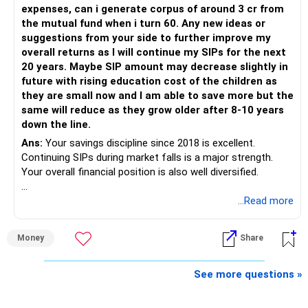
The platform should be secondary.
expenses, can i generate corpus of around 3 cr from
the mutual fund when i turn 60. Any new ideas or
The quality of your investment strategy and ongoing review
suggestions from your side to further improve my
is more important.
overall returns as I will continue my SIPs for the next
20 years. Maybe SIP amount may decrease slightly in
Best Regards,
future with rising education cost of the children as
they are small now and I am able to save more but the
K. Ramalingam, MBA, CFP,
same will reduce as they grow older after 8-10 years
down the line.
AMFI-Registered MFD – ARN 4188
Ans:
Your savings discipline since 2018 is excellent.
Continuing SIPs during market falls is a major strength.
www.holisticinvestment.in
Your overall financial position is also well diversified.
https://www.linkedin.com/in/ramalingamcfp/
» Current Position
...Read more
– Mutual funds are your main growth asset.
Money
Share
– Your family has around Rs.68 lakh in mutual funds.
– Your monthly family SIP is around Rs.32,500.
– NPS and PF are strong retirement assets.
See more questions »
– You also have Rs.7 lakh in liquid FD savings.
– The plot provides an additional long-term asset.