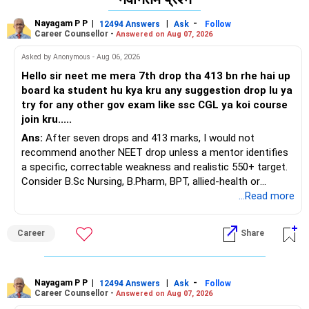
Nayagam P P
|
|
-
12494 Answers
Ask
Follow
Career Counsellor -
Answered on Aug 07, 2026
Asked by Anonymous - Aug 06, 2026
Hello sir neet me mera 7th drop tha 413 bn rhe hai up
board ka student hu kya kru any suggestion drop lu ya
try for any other gov exam like ssc CGL ya koi course
join kru.....
Ans:
After seven drops and 413 marks, I would not
recommend another NEET drop unless a mentor identifies
a specific, correctable weakness and realistic 550+ target.
Consider B.Sc Nursing, B.Pharm, BPT, allied-health or
biotechnology for professional entry. SSC CGL requires
...Read more
graduation, so pursue a degree first; choose a course, not
an indefinite attempt. Aapke Ujjwal Aur Samruddh
Career
Share
Bhavishya Ke Liye Dher Saari Shubhkaamnayein!
Rediff Gurus Se Judkar Rojgaar | Paisa | Sehat | Rishtey Ke
Baare Mein Aur Jaankari Paaiye.
Nayagam P P
|
|
-
12494 Answers
Ask
Follow
Career Counsellor -
Answered on Aug 07, 2026