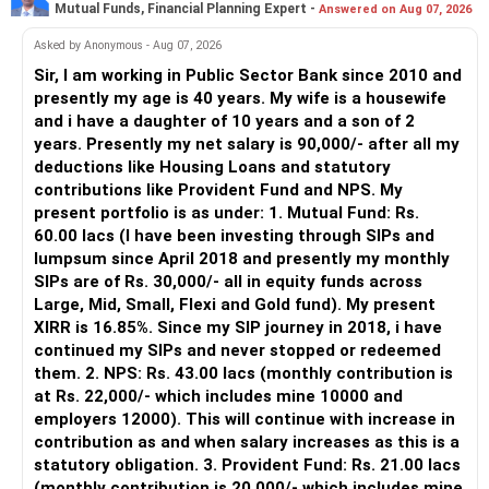
Mutual Funds, Financial Planning Expert -
Answered on Aug 07, 2026
– An MFD can help select suitable funds for your goals.
– Your portfolio can be reviewed and rebalanced
Asked by Anonymous - Aug 07, 2026
periodically.
Sir, I am working in Public Sector Bank since 2010 and
– You get support during market corrections.
presently my age is 40 years. My wife is a housewife
– It also helps avoid emotional investment decisions.
and i have a daughter of 10 years and a son of 2
– Most importantly, you get continuity of service over
years. Presently my net salary is 90,000/- after all my
many years.
deductions like Housing Loans and statutory
contributions like Provident Fund and NPS. My
» MF Central
present portfolio is as under: 1. Mutual Fund: Rs.
60.00 lacs (I have been investing through SIPs and
Yes, MF Central can be used for mutual fund transactions.
lumpsum since April 2018 and presently my monthly
SIPs are of Rs. 30,000/- all in equity funds across
It is useful for viewing and managing investments across
Large, Mid, Small, Flexi and Gold fund). My present
different AMCs.
XIRR is 16.85%. Since my SIP journey in 2018, i have
continued my SIPs and never stopped or redeemed
However, it is mainly a transaction and portfolio-
them. 2. NPS: Rs. 43.00 lacs (monthly contribution is
management platform.
at Rs. 22,000/- which includes mine 10000 and
employers 12000). This will continue with increase in
It does not replace personalised portfolio guidance.
contribution as and when salary increases as this is a
statutory obligation. 3. Provident Fund: Rs. 21.00 lacs
» Direct Platforms
(monthly contribution is 20,000/- which includes mine