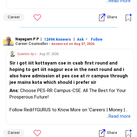
Choose BIT Mesra’s Integrated M.Sc. Mathematics &
...Read more
Computing primarily if you have strong mathematical
aptitude and is targeting Quant, research, advanced
Career
Share
analytics or a PhD. All The Best for Your Prosperous
Future!
Follow RediffGURUS to Know More on 'Careers | Money |
Nayagam P P
|
|
-
12494 Answers
Ask
Follow
Career Counsellor -
Answered on Aug 07, 2026
Health | Relationships'.
Question by c
- Aug 07, 2026
Sir i got iiit kottayam cse in csab first round and
hoping to get iiit nagpur ece in the next round and i
also have admission at pes cse at rr campus through
jee mains kota which should i prefer sir
Ans:
Choose PES-RR Campus-CSE. All The Best for Your
Prosperous Future!
Follow RediffGURUS to Know More on 'Careers | Money |
Health | Relationships'.
...Read more
Career
Share