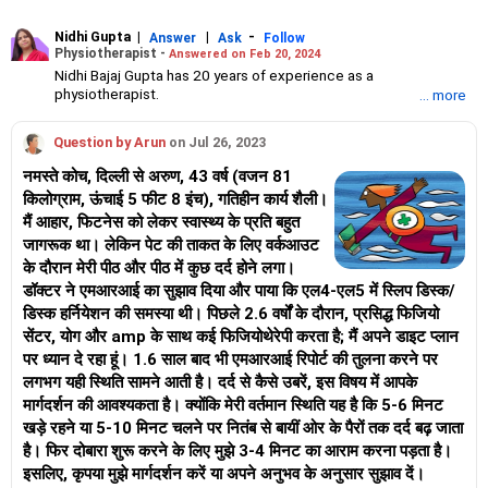
Nidhi Gupta
|
|
-
Answer
Ask
Follow
Physiotherapist -
Answered on Feb 20, 2024
Nidhi Bajaj Gupta has 20 years of experience as a
physiotherapist.
... more
She founded the Merahki Holistic Wellness Company in 2011
and is the co-founder of Miraaya Holistic Growth Centre.
Question by Arun
on Jul 26, 2023
She has a bachelor's degree in physiotherapy from Sancheti
Institute for Orthopaedics and Rehabilitation, Pune, and
नमस्ते कोच, दिल्ली से अरुण, 43 वर्ष (वजन 81
certifications in myofascial release, dry needling and
किलोग्राम, ऊंचाई 5 फीट 8 इंच), गतिहीन कार्य शैली।
craniosacral therapy from New York, San Francisco and
मैं आहार, फिटनेस को लेकर स्वास्थ्य के प्रति बहुत
Singapore.
She combines both Eastern and Western ways of healing.
जागरूक था। लेकिन पेट की ताकत के लिए वर्कआउट
के दौरान मेरी पीठ और पीठ में कुछ दर्द होने लगा।
डॉक्टर ने एमआरआई का सुझाव दिया और पाया कि एल4-एल5 में स्लिप डिस्क/
डिस्क हर्नियेशन की समस्या थी। पिछले 2.6 वर्षों के दौरान, प्रसिद्ध फिजियो
सेंटर, योग और amp के साथ कई फिजियोथेरेपी करता है; मैं अपने डाइट प्लान
पर ध्यान दे रहा हूं। 1.6 साल बाद भी एमआरआई रिपोर्ट की तुलना करने पर
लगभग यही स्थिति सामने आती है। दर्द से कैसे उबरें, इस विषय में आपके
मार्गदर्शन की आवश्यकता है। क्योंकि मेरी वर्तमान स्थिति यह है कि 5-6 मिनट
खड़े रहने या 5-10 मिनट चलने पर नितंब से बायीं ओर के पैरों तक दर्द बढ़ जाता
है। फिर दोबारा शुरू करने के लिए मुझे 3-4 मिनट का आराम करना पड़ता है।
इसलिए, कृपया मुझे मार्गदर्शन करें या अपने अनुभव के अनुसार सुझाव दें।