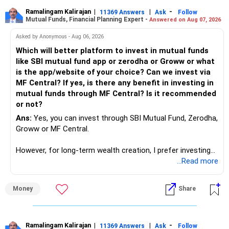
its corner too. Definitely entry jobs will get reduce rather I
will say it will replace. So continuous learning is the key to
Ramalingam Kalirajan
|
|
-
11369 Answers
Ask
Follow
Mutual Funds, Financial Planning Expert -
Answered on Aug 07, 2026
success. We have to mount the technology so that we can
work to develop tools which will make our life ease.
Asked by Anonymous - Aug 06, 2026
Now look the difference between CS & ETC/ECE.
Which will better platform to invest in mutual funds
Computer science focuses on software, logic, and
like SBI mutual fund app or zerodha or Groww or what
programming where as Electronics & telecommunication
is the app/website of your choice? Can we invest via
focuses on hardware, electronic circuit, signal processing.
MF Central? If yes, is there any benefit in investing in
if you enjoy logic maths, AI go for CS otherwise if you are
mutual funds through MF Central? Is it recommended
interested in physics, robotics, wireless communication go
or not?
for ETE/ ECE
Ans:
Yes, you can invest through SBI Mutual Fund, Zerodha,
As through CS you will get highly paid Data science career
Groww or MF Central.
like in ETE/ECE you will get VLSI, embedded system,
network architect careers.
However, for long-term wealth creation, I prefer investing
through an AMFI-registered MFD.
...Read more
» Why I Prefer MFD
Money
Share
– The platform is only a transaction facility.
– Good investment selection and review matter much
more.
Ramalingam Kalirajan
|
|
-
11369 Answers
Ask
Follow