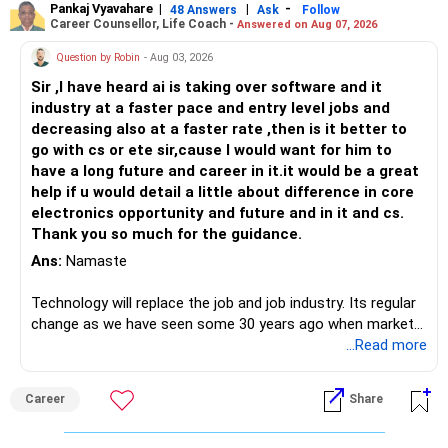
Pankaj Vyavahare
|
|
-
48 Answers
Ask
Follow
Career Counsellor, Life Coach -
Answered on Aug 07, 2026
Question by Robin
- Aug 03, 2026
Sir ,I have heard ai is taking over software and it
industry at a faster pace and entry level jobs and
decreasing also at a faster rate ,then is it better to
go with cs or ete sir,cause I would want for him to
have a long future and career in it.it would be a great
help if u would detail a little about difference in core
electronics opportunity and future and in it and cs.
Thank you so much for the guidance.
Ans:
Namaste
Technology will replace the job and job industry. Its regular
change as we have seen some 30 years ago when market
introduces Tally software in accounting and finance sector.
...Read more
People used to say now accountant job will get reduces or
it will vanish from market. Only those get vanished
Career
Share
completely who rejected to learn Tally and work on it. The
same is here now. AI is covering almost every career and