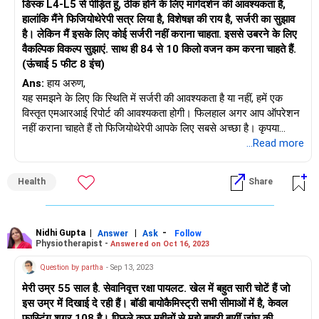
डिस्क L4-L5 से पीड़ित हूं, ठीक होने के लिए मार्गदर्शन की आवश्यकता है,
हालांकि मैंने फिजियोथेरेपी सत्र लिया है, विशेषज्ञ की राय है, सर्जरी का सुझाव
है। लेकिन मैं इसके लिए कोई सर्जरी नहीं कराना चाहता. इससे उबरने के लिए
वैकल्पिक विकल्प सुझाएं. साथ ही 84 से 10 किलो वजन कम करना चाहते हैं.
(ऊंचाई 5 फीट 8 इंच)
Ans:
हाय अरुण,
यह समझने के लिए कि स्थिति में सर्जरी की आवश्यकता है या नहीं, हमें एक
विस्तृत एमआरआई रिपोर्ट की आवश्यकता होगी। फिलहाल अगर आप ऑपरेशन
नहीं कराना चाहते हैं तो फिजियोथेरेपी आपके लिए सबसे अच्छा है। कृपया
अनुभवी फिजियोथेरेपिस्ट से मिलें और स्थिति को समझें ताकि आप
...Read more
आवश्यकतानुसार सावधानी बरत सकें
Health
Share
Nidhi Gupta
|
|
-
Answer
Ask
Follow
Physiotherapist -
Answered on Oct 16, 2023
Question by partha
- Sep 13, 2023
मेरी उम्र 55 साल है. सेवानिवृत्त रक्षा पायलट. खेल में बहुत सारी चोटें हैं जो
इस उम्र में दिखाई दे रही हैं। बॉडी बायोकैमिस्ट्री सभी सीमाओं में है, केवल
फास्टिंग शुगर 108 है। पिछले कुछ महीनों से मुझे बाहरी बायीं जांघ की