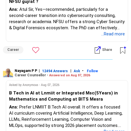
NFSU gujrat ?
Ans:
Atul Sir, Yes—recommended, particularly for a
second-career transition into cybersecurity consulting,
research or academia. NFSU offers a strong Cyber Security
& Digital Forensics ecosystem. The PhD can effectively
leverage 20 years of software testing and audit experience
...Read more
while strengthening expertise in cybersecurity governance,
forensic auditing, compliance and research. It requires a
Career
Share
substantial 4–6-year commitment, sustained research and
publications, making it most valuable for long-term
consulting, teaching, research or government advisory
opportunities. All The Best for Your Prosperous Future, Sir!
Nayagam P P
|
|
-
12494 Answers
Ask
Follow
Career Counsellor -
Answered on Aug 07, 2026
Follow RediffGURUS to Know More on 'Careers | Money |
Asked by Anonymous - Aug 07, 2026
Health | Relationships'.
B Tech in AI at Lnmiit or Integrated Msc(5Years) in
Mathematics and Computing at BITS Mesra
Ans:
Prefer LNMIIT B.Tech AI overall. It offers a focused
AI curriculum covering Artificial Intelligence, Deep Learning,
LLMs, Reinforcement Learning, Computer Vision and
MLOps, supported by strong 2026 placement outcomes.