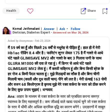
फाइबर वाले खाद्य पदार्थों को शामिल करें जो पाचन को धीमा करते हैं और रक्त
शर्करा के स्तर को स्थिर करने में मदद करते हैं। प्रोटीन युक्त खाद्य पदार्थ
Health
Share
जैसे अंडे, दुबला मांस, फलियां आदि का सेवन करें। शर्करा युक्त खाद्य पदार्थ
और परिष्कृत कार्बोहाइड्रेट (जैसे सफेद ब्रेड और शर्करा युक्त स्नैक्स) रक्त
शर्करा में तेजी से वृद्धि का कारण बनते हैं, इसलिए इनसे बचें। नियमित रूप से
व्यायाम करें।
Komal Jethmalani
|
|
-
Answer
Ask
Follow
Dietician, Diabetes Expert -
Answered on Mar 26, 2024
Asked by Anonymous - Feb 23, 2024
मैं 59 वर्ष का हूँ और पिछले 26 वर्षों से मधुमेह से पीड़ित हूँ। हाल ही में मेरी
Hb1ac रीडिंग 8.4 और है। फास्टिंग शुगर लेवल 175 है मैं नाश्ते से आधे
घंटे पहले GLIMISAVE MV2 और नाश्ते के बाद 3 गिलास पानी के साथ
GLURA M1000 की दवा ले रहा हूं। मैं डिनर से आधे घंटे पहले
GLIMISAVE MV2 लेता हूं। मैं काफी सक्रिय हूं और बिना किसी ब्रेक के
हर रोज 4 किमी पैदल चलता हूं। मुझे मिठाइयों का शौक है और बिना चीनी
मिलायी चाय (काली और दूध वाली चाय) पीने की लत है। मेरी ऊंचाई 163 सेमी
और वजन 68 किलोग्राम है कृपया मुझे मेरे रक्त शर्करा के स्तर को ठीक करने
के लिए कुछ उपाय सुझाएं। धन्यवाद
Ans:
आहार के माध्यम से रक्त शर्करा के स्तर को प्रबंधित करना समग्र
स्वास्थ्य के लिए महत्वपूर्ण है। कम जीआई वाले खाद्य पदार्थ चुनें जो रक्त शर्करा
के स्तर में धीमी और अधिक क्रमिक वृद्धि का कारण बनेंगे। उदाहरणों में साबुत