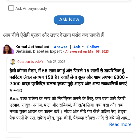
Ask Anonymously
आप नीचे ऐसेही प्रश्न और उत्तर देखना पसंद कर सकते हैं
Komal Jethmalani
|
|
-
Answer
Ask
Follow
Dietician, Diabetes Expert -
Answered on Mar 08, 2023
Question by AJAY
- Feb 27, 2023
हेलो कोमल मैडम, मैं 58 साल का हूं और पिछले 15 सालों से डायबिटिक हूं,
फास्टिंग लेवल लगभग 150 है। दवाएँ लेना सुबह और शाम लगभग 6000 -
7000 कदम प्रतिदिन चलना कृपया मुझे आहार और अन्य सावधानियाँ बताएं
धन्यवाद
Ans:
रक्त शर्करा के स्तर को नियंत्रित करने के लिए, कम वसा वाले डेयरी
उत्पाद, साबुत अनाज, फल और सब्जियां, बीन्स/फलियां, कम वसा और कम
नमक युक्त आहार का पालन करें। सोडा और मीठे पेय जैसे वातित पेय, टेट्रा
पैक फलों के रस, सफेद ब्रेड, गुड़, चीनी, पैकेज्ड स्नैक्स आदि से बचें जो आपके
रक्त शर्करा के स्तर को तेजी से बढ़ा सकते हैं। केला, चीकू, आम, खजूर आदि
...Read more
फलों में ग्लाइसेमिक इंडेक्स अधिक होता है। आलू, रतालू आदि जैसी स्टार्चयुक्त
सब्जियों से बचें। अपने रक्त शर्करा के स्तर को कम करने के लिए नियमित