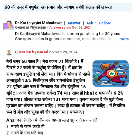
60 की उम्र में मधुमेह: खान-पान और व्यायाम संबंधी सलाह की ज़रूरत
Dr Karthiyayini Mahadevan
|
|
-
Answer
Ask
Follow
General Physician -
Answered on Oct 08, 2024
Dr Karthiyayini Mahadevan has been practising for 30 years.
She specialises in general medicine, child development and
... more
senior citizen care.
A graduate from Madurai Medical College, she has DNB training
Question by Narad
on Sep 29, 2024
in paediatrics and a postgraduate degree in developmental
neurology.
मेरी उम्र 60 साल है। मेरा वजन 71 किलो है। मैं
She has trained in Tai chi, eurythmy, Bothmer gymnastics, spacial
पिछले 27 सालों से मधुमेह से पीड़ित हूँ। मैं दवा के
dynamics and yoga.
साथ-साथ इंसुलिन भी लेता था। दिन में भोजन से पहले
She works with children with development difficulties at Sparrc
Institute and is the head of wellness for senior citizens at
अजाडुओ 10/5 मिलीग्राम और रायजोडेक इंसुलिन
Columbia Pacific Communities.
22 यूनिट और रात में लिनवास टैब और इंसुलिन 16
यूनिट। आज मेरा उपवास शर्करा 74 था। साथ ही hba1c मापा और 6.2%
पाया गया। औसत रक्त शर्करा 131 पाया गया। कृपया सलाह दें कि मुझे किस
प्रकार का भोजन करना चाहिए। साथ ही व्यायाम भी करना चाहिए। मैं नियमित
रूप से योग और सुबह की सैर करता था। धन्यवाद।
Ans:
एक ही दिन में पाँच बार अपना ब्लड शुगर चेक करवाएँ
1. नाश्ते से पहले उठते ही
2. नाश्ते के एक घंटे बाद