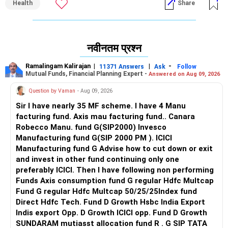
Health
Share
नवीनतम प्रश्न
Ramalingam Kalirajan
|
|
-
11371 Answers
Ask
Follow
Mutual Funds, Financial Planning Expert -
Answered on Aug 09, 2026
Question by Vaman
- Aug 09, 2026
Sir I have nearly 35 MF scheme. I have 4 Manu
facturing fund. Axis mau facturing fund.. Canara
Robecco Manu. fund G(SIP2000) Invesco
Manufacturing fund G(SIP 2000 PM ). ICICI
Manufacturing fund G Advise how to cut down or exit
and invest in other fund continuing only one
preferably ICICI. Then I have following non performing
Funds Axis consumption fund G regular Hdfc Multcap
Fund G regular Hdfc Multcap 50/25/25Index fund
Direct Hdfc Tech. Fund D Growth Hsbc India Export
Indis export Opp. D Growth ICICI opp. Fund D Growth
SUNDARAM mutiasst allocation fund R . G SIP TATA