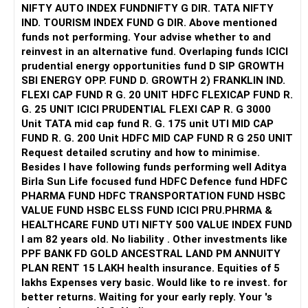
NIFTY AUTO INDEX FUNDNIFTY G DIR. TATA NIFTY
IND. TOURISM INDEX FUND G DIR. Above mentioned
funds not performing. Your advise whether to and
reinvest in an alternative fund. Overlaping funds ICICI
prudential energy opportunities fund D SIP GROWTH
SBI ENERGY OPP. FUND D. GROWTH 2) FRANKLIN IND.
FLEXI CAP FUND R G. 20 UNIT HDFC FLEXICAP FUND R.
G. 25 UNIT ICICI PRUDENTIAL FLEXI CAP R. G 3000
Unit TATA mid cap fund R. G. 175 unit UTI MID CAP
FUND R. G. 200 Unit HDFC MID CAP FUND R G 250 UNIT
Request detailed scrutiny and how to minimise.
Besides l have following funds performing well Aditya
Birla Sun Life focused fund HDFC Defence fund HDFC
PHARMA FUND HDFC TRANSPORTATION FUND HSBC
VALUE FUND HSBC ELSS FUND ICICI PRU.PHRMA &
HEALTHCARE FUND UTI NIFTY 500 VALUE INDEX FUND
I am 82 years old. No liability . Other investments like
PPF BANK FD GOLD ANCESTRAL LAND PM ANNUITY
PLAN RENT 15 LAKH health insurance. Equities of 5
lakhs Expenses very basic. Would like to re invest. for
better returns. Waiting for your early reply. Your 's