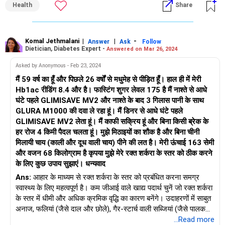
Health
Share
व्यायाम कार्यक्रम शामिल करें।
Komal Jethmalani
|
|
-
Answer
Ask
Follow
Dietician, Diabetes Expert -
Answered on Mar 26, 2024
Asked by Anonymous - Feb 23, 2024
मैं 59 वर्ष का हूँ और पिछले 26 वर्षों से मधुमेह से पीड़ित हूँ। हाल ही में मेरी
Hb1ac रीडिंग 8.4 और है। फास्टिंग शुगर लेवल 175 है मैं नाश्ते से आधे
घंटे पहले GLIMISAVE MV2 और नाश्ते के बाद 3 गिलास पानी के साथ
GLURA M1000 की दवा ले रहा हूं। मैं डिनर से आधे घंटे पहले
GLIMISAVE MV2 लेता हूं। मैं काफी सक्रिय हूं और बिना किसी ब्रेक के
हर रोज 4 किमी पैदल चलता हूं। मुझे मिठाइयों का शौक है और बिना चीनी
मिलायी चाय (काली और दूध वाली चाय) पीने की लत है। मेरी ऊंचाई 163 सेमी
और वजन 68 किलोग्राम है कृपया मुझे मेरे रक्त शर्करा के स्तर को ठीक करने
के लिए कुछ उपाय सुझाएं। धन्यवाद
Ans:
आहार के माध्यम से रक्त शर्करा के स्तर को प्रबंधित करना समग्र
स्वास्थ्य के लिए महत्वपूर्ण है। कम जीआई वाले खाद्य पदार्थ चुनें जो रक्त शर्करा
के स्तर में धीमी और अधिक क्रमिक वृद्धि का कारण बनेंगे। उदाहरणों में साबुत
अनाज, फलियां (जैसे दाल और छोले), गैर-स्टार्च वाली सब्जियां (जैसे पालक
और ब्रोकोली), और दुबले प्रोटीन (जैसे चिकन और मछली) शामिल हैं। उच्च
...Read more