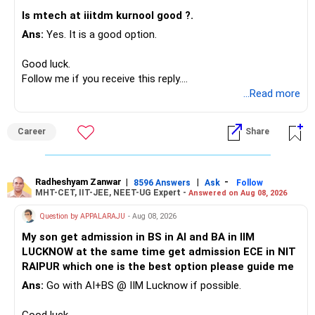
Instead, create a proper mix of:
– UTI Nifty 500 Value Index
Is mtech at iiitdm kurnool good ?.
Ans:
Yes. It is a good option.
– Safe fixed-income investments for near-term expenses.
Good past performance alone should not decide whether
– High-quality mutual funds for long-term growth.
you retain them.
Good luck.
– Adequate bank liquidity for emergencies.
Follow me if you receive this reply.
– A separate education corpus for your child.
You have multiple sector and thematic exposures here too.
Radheshyam
...Read more
This can give you both stability and growth.
For example, you already have two healthcare-oriented
funds.
Career
Share
» Childs Education
Defence and transportation are also thematic exposures.
Your child is already in 12th grade.
Radheshyam Zanwar
|
|
-
8596 Answers
Ask
Follow
I would reduce the number of such specialised funds.
MHT-CET, IIT-JEE, NEET-UG Expert -
Answered on Aug 08, 2026
Therefore, this is your immediate financial priority.
» A Better Portfolio Structure
Question by APPALARAJU
- Aug 08, 2026
Do not take high equity risk with money needed soon.
My son get admission in BS in AI and BA in IIM
Your portfolio can be simplified into a few clear roles:
LUCKNOW at the same time get admission ECE in NIT
Keep the education requirement separately identified.
RAIPUR which one is the best option please guide me
– Core diversified equity allocation
Ans:
Go with AI+BS @ IIM Lucknow if possible.
If a large amount is required for higher education, plan this
– Limited mid-cap allocation
before investing for long-term growth.
– Limited thematic allocation, if required