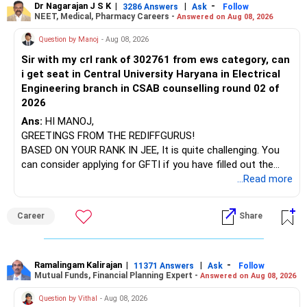
Dr Nagarajan J S K
|
|
-
retained simply for diversification.
3286 Answers
Ask
Follow
NEET, Medical, Pharmacy Careers -
Answered on Aug 08, 2026
After the second year of your course, consider taking an
AIML course to boost your job employability.
» Energy Fund Overlap
Question by Manoj
- Aug 08, 2026
Sir with my crl rank of 302761 from ews category, can
BEST WISHES.
You have exposure to:
i get seat in Central University Haryana in Electrical
Engineering branch in CSAB counselling round 02 of
– ICICI Prudential Energy Opportunities
2026
– SBI Energy Opportunities
Ans:
HI MANOJ,
GREETINGS FROM THE REDIFFGURUS!
There is no strong need to hold two funds in the same
BASED ON YOUR RANK IN JEE, It is quite challenging. You
sector.
can consider applying for GFTI if you have filled out the
application.
...Read more
Keep only one if you want sector exposure.
ALL THE BEST.
But given your age, even this allocation should remain
Career
Share
limited.
» Flexi Cap Overlap
Ramalingam Kalirajan
|
|
-
11371 Answers
Ask
Follow
Mutual Funds, Financial Planning Expert -
Answered on Aug 08, 2026
You currently have:
Question by Vithal
- Aug 08, 2026