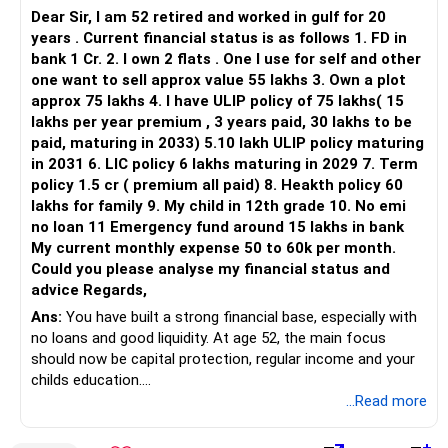
– Franklin India Flexi Cap
Dear Sir, I am 52 retired and worked in gulf for 20
– HDFC Flexi Cap
years . Current financial status is as follows 1. FD in
– ICICI Prudential Flexi Cap
bank 1 Cr. 2. I own 2 flats . One I use for self and other
one want to sell approx value 55 lakhs 3. Own a plot
This is another clear area for consolidation.
approx 75 lakhs 4. I have ULIP policy of 75 lakhs( 15
lakhs per year premium , 3 years paid, 30 lakhs to be
Three flexi-cap funds are unnecessary.
paid, maturing in 2033) 5.10 lakh ULIP policy maturing
in 2031 6. LIC policy 6 lakhs maturing in 2029 7. Term
You can retain one suitable flexi-cap fund.
policy 1.5 cr ( premium all paid) 8. Heakth policy 60
lakhs for family 9. My child in 12th grade 10. No emi
The remaining two can gradually be consolidated after
no loan 11 Emergency fund around 15 lakhs in bank
checking taxation and exit loads.
My current monthly expense 50 to 60k per month.
Could you please analyse my financial status and
» Mid Cap Overlap
advice Regards,
Ans:
You have built a strong financial base, especially with
You have:
no loans and good liquidity. At age 52, the main focus
should now be capital protection, regular income and your
– Tata Mid Cap
childs education.
– UTI Mid Cap
...Read more
– HDFC Mid Cap
» Overall Financial Position
Again, three funds are not required.