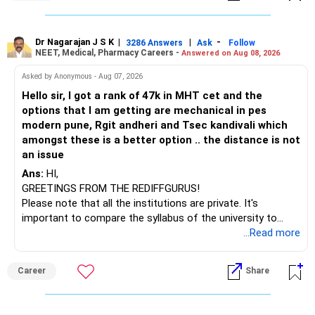
You mentioned:
challenges after graduation. Additionally, consider pursuing
online or part-time courses from reputable organizations
– Axis Consumption
to enhance your job prospects.
Dr Nagarajan J S K
|
|
-
3286 Answers
Ask
Follow
NEET, Medical, Pharmacy Careers -
Answered on Aug 08, 2026
– HDFC Multicap
– HDFC Multicap 50/25/25 Index
BEST WISHES.
Asked by Anonymous - Aug 07, 2026
– HDFC Technology
Hello sir, I got a rank of 47k in MHT cet and the
– HSBC India Export Opportunities
options that I am getting are mechanical in pes
– ICICI Prudential Opportunities
modern pune, Rgit andheri and Tsec kandivali which
– Sundaram Multi Asset Allocation
amongst these is a better option .. the distance is not
– Tata Nifty Auto Index
an issue
– Tata Nifty India Tourism Index
Ans:
HI,
GREETINGS FROM THE REDIFFGURUS!
I would not judge these funds only by recent returns.
Please note that all the institutions are private. It's
important to compare the syllabus of the university to
Some are sector, thematic or index-oriented funds.
which the institution is affiliated. Typically, the university's
...Read more
name will appear on the degree certificate, not the
They can have long periods of underperformance.
institution's name. Start by reviewing the syllabus, then look
Career
Share
at the faculty (especially the turnover rate) and the
For an 82-year-old investor, I would reduce such complexity.
infrastructure, like the mechanical labs, which are crucial.
Visit their websites to analyze this information.
The index-oriented funds especially do not need to be