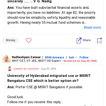
sincerely ..... ... V. G. Nadig
Ans:
You have built substantial financial assets and,
importantly, you have no liabilities. At age 82, the priority
should now be simplicity, safety, liquidity and reasonable
growth. Having nearly 35 mutual fund schemes is
unnecessarily high.
...Read more
» First Priority
Money
Share
– Reduce the MF portfolio substantially.
– Avoid managing many sector and thematic funds.
– Avoid keeping funds only because they performed well
Radheshyam Zanwar
|
|
-
8596 Answers
Ask
Follow
MHT-CET, IIT-JEE, NEET-UG Expert -
Answered on Aug 09, 2026
recently.
– Keep a smaller number of diversified funds.
Question by Lakshman
- Aug 09, 2026
– Keep sufficient money in safer assets for your regular
University of Hyderabad intigrated cse or MSRIT
needs.
Bengaluru CSE which is better option sir?
At your age, chasing maximum returns is not necessary.
Ans:
Prefer CSE @ MSRIT Bangalore if possible.
» Manufacturing Funds
Good luck.
Follow me if you receive this reply.