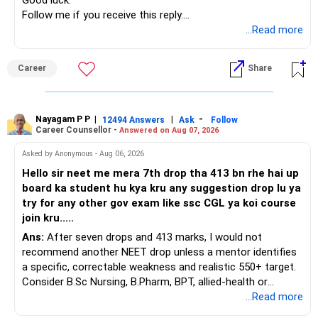
Good luck.
– Suitable conservative allocation
Follow me if you receive this reply.
» ULIP Policies
– Adequate cash and fixed-income allocation
Radheshyam
...Read more
This is the area I would review carefully.
You do not need 35 schemes to achieve diversification.
Career
Share
You have a large ULIP with Rs.15 lakh annual premium.
Around 5 to 7 carefully selected funds can be more than
Three years are already paid, with Rs.30 lakh still payable.
sufficient.
Nayagam P P
|
|
-
You also have another Rs.10 lakh ULIP and an LIC policy.
12494 Answers
Ask
Follow
» Very Important At Age 82
Career Counsellor -
Answered on Aug 07, 2026
At your present stage, these policies should not
Your investment objective should now be different from
Asked by Anonymous - Aug 06, 2026
automatically be continued.
that of a 40-year-old investor.
Hello sir neet me mera 7th drop tha 413 bn rhe hai up
board ka student hu kya kru any suggestion drop lu ya
Ask for the following details for each policy:
Capital preservation is important.
try for any other gov exam like ssc CGL ya koi course
join kru.....
– Current surrender value
Liquidity is also very important.
Ans:
After seven drops and 413 marks, I would not
– Maturity value
recommend another NEET drop unless a mentor identifies
– Remaining premium
You should have enough safe money for several years of
a specific, correctable weakness and realistic 550+ target.
– Guaranteed benefits
expenses.
Consider B.Sc Nursing, B.Pharm, BPT, allied-health or
– Fund value
biotechnology for professional entry. SSC CGL requires
...Read more
– Applicable surrender charges
Equity should mainly serve the purpose of long-term
graduation, so pursue a degree first; choose a course, not
– Tax implications
inflation protection.