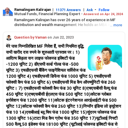
Ramalingam Kalirajan
|
|
-
11371 Answers
Ask
Follow
Mutual Funds, Financial Planning Expert -
Answered on Apr 24, 2024
Ramalingam Kalirajan has over 26 years of experience in MF
distribution and wealth management. He holds an MBA in Finance
... more
from the University of Madras and is a CFP (Certified Financial
Planner) credentialed professional. He is the Director of Holistic
Question by Vaman
on Jun 22, 2023
Investment, a Chennai-based AMFI-registered Mutual Fund
Distribution (ARN-4188) and APMI-registered PMS Distribution
मेरे पास निम्नलिखित MF निवेश हैं, सभी नियमित वृद्धि,
firm (APRN07386), helping clients build long-term wealth
सभी खरीद दस रुपये के शुरुआती प्रस्ताव पर। 1)
through mutual funds and other investment solutions.
आदित्य बिड़ला सन लाइफ फोकस्ड इक्विटी फंड
-1200 यूनिट 2) डीएसपी वर्ल्ड गोल्ड फंड -500
यूनिट 3) एचडीएफसी बैंकिंग फाइनेंशियल सर्विसेज फंड
1200 यूनिट 4) एचडीएफसी डिफेंस फंड 1000 यूनिट 5) एचडीएफसी
फ्लेक्सी कैप फंड 50 यूनिट 6) एचडीएफसी मिड कैप ऑपर्च्युनिटी फंड 260
यूनिट। 7) एचडीएफसी फ्लेक्सी कैप फंड 30 यूनिट 8)एचएसबीसी वैल्यू फंड
450 यूनिट 9)एचएसबीसी ईएलएस फंड 500 यूनिट 10)कोटक ग्लोबल
इनोवेशन फंड 1200 यूनिट 11)कोटक इंटरनेशनल आरईआईटी फंड 500
यूनिट 12)कोटक फ्लेक्सी कैप फंड 260 यूनिट 13)निप्पॉन इंडिया लो ड्यूरेशन
फंड 10 14)एसबीआई ब्लू चिप फंड 1000 यूनिट 15)सुंदरम फोकस्ड फंड
1300 यूनिट 16)टाटा मिड कैप ग्रोथ फंड 350 यूनिट 17)यूटीआई निफ्टी
500 वैल्यू 50 इंडेक्स फंड 18100 यूनिट (यूटीआई फोकस्ड इक्विटी फंड से