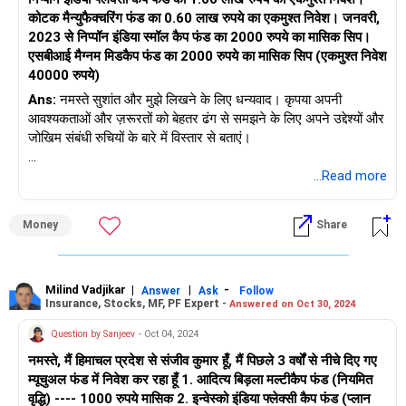
पोर्टफोलियो की वृद्धि का एक मोटा अनुमान यहां दिया गया है:
कोटक मैन्युफैक्चरिंग फंड का 0.60 लाख रुपये का एकमुश्त निवेश। जनवरी,
2023 से निप्पॉन इंडिया स्मॉल कैप फंड का 2000 रुपये का मासिक सिप।
10 वर्षों में वर्तमान निवेश (60.5 लाख): ~1.87 करोड़
एसबीआई मैग्नम मिडकैप फंड का 2000 रुपये का मासिक सिप (एकमुश्त निवेश
10 वर्षों में मासिक एसआईपी (45k): ~1.05 करोड़
40000 रुपये)
कुल: ~2.92 करोड़
इस गणना के आधार पर, आप अगले 10 वर्षों में 8 करोड़ के अपने लक्ष्य तक
Ans:
नमस्ते सुशांत और मुझे लिखने के लिए धन्यवाद। कृपया अपनी
नहीं पहुंच पाएंगे। हालाँकि, आप अपनी संभावनाओं को बेहतर बनाने के लिए कुछ
आवश्यकताओं और ज़रूरतों को बेहतर ढंग से समझने के लिए अपने उद्देश्यों और
बदलाव करने पर विचार कर सकते हैं:
जोखिम संबंधी रुचियों के बारे में विस्तार से बताएं।
अपने लक्ष्यों का पुनर्मूल्यांकन करें: विचार करें कि क्या आपके लक्ष्य यथार्थवादी हैं
एक सामान्य नियम के रूप में, एसडब्ल्यूपी शुरू करने के लिए संतुलित लाभ निधि
...Read more
और क्या मात्रा या समयसीमा में कोई लचीलापन है।
अच्छी योजनाएँ हो सकती हैं।
अपना एसआईपी निवेश बढ़ाएँ: जैसे-जैसे आपका वेतन बढ़ता है, अपने
Money
Share
पोर्टफोलियो के विकास में तेजी लाने के लिए अपने एसआईपी निवेश बढ़ाने का
प्रयास करें।
अपने पोर्टफोलियो को पुनर्संतुलित करें: यह सुनिश्चित करने के लिए नियमित रूप
से अपने पोर्टफोलियो की समीक्षा करें कि यह आपकी जोखिम उठाने की क्षमता
Milind Vadjikar
|
|
-
Answer
Ask
Follow
Insurance, Stocks, MF, PF Expert -
Answered on Oct 30, 2024
और वित्तीय लक्ष्यों के अनुरूप है। इसमें फंड की संख्या कम करना या इक्विटी
और डेट के बीच आवंटन को स्थानांतरित करना शामिल हो सकता है।
Question by Sanjeev
- Oct 04, 2024
फंड के प्रदर्शन पर नज़र रखें: अपने फंड के प्रदर्शन पर नज़र रखें और
नमस्ते, मैं हिमाचल प्रदेश से संजीव कुमार हूँ, मैं पिछले 3 वर्षों से नीचे दिए गए
खराब प्रदर्शन करने वाले फंडों को बदलने पर विचार करें।
म्यूचुअल फंड में निवेश कर रहा हूँ 1. आदित्य बिड़ला मल्टीकैप फंड (नियमित
याद रखें कि वित्तीय नियोजन एक सतत प्रक्रिया है, और समय-समय पर अपनी
वृद्धि) ---- 1000 रुपये मासिक 2. इन्वेस्को इंडिया फ्लेक्सी कैप फंड (प्लान
रणनीति की समीक्षा करना और उसे समायोजित करना आवश्यक है। अपनी