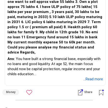
your goals.
one want to sell approx value 55 lakhs 3. Own a plot
This is another clear area for consolidation.
approx 75 lakhs 4. I have ULIP policy of 75 lakhs( 15
For now, it is acceptable to focus on Indian growth story.
lakhs per year premium , 3 years paid, 30 lakhs to be
Three flexi-cap funds are unnecessary.
paid, maturing in 2033) 5.10 lakh ULIP policy maturing
Taxation Impact
in 2031 6. LIC policy 6 lakhs maturing in 2029 7. Term
You can retain one suitable flexi-cap fund.
policy 1.5 cr ( premium all paid) 8. Heakth policy 60
Equity mutual fund taxation needs careful understanding.
lakhs for family 9. My child in 12th grade 10. No emi
The remaining two can gradually be consolidated after
no loan 11 Emergency fund around 15 lakhs in bank
checking taxation and exit loads.
Short-term capital gains within one year are taxed at 20%.
My current monthly expense 50 to 60k per month.
Could you please analyse my financial status and
» Mid Cap Overlap
Long-term capital gains above Rs 1.25 lakh are taxed at
advice Regards,
12.5%.
Ans:
You have built a strong financial base, especially with
You have:
no loans and good liquidity. At age 52, the main focus
If you redeem after one year, you benefit from long-term
should now be capital protection, regular income and your
– Tata Mid Cap
tax rates.
childs education.
– UTI Mid Cap
...Read more
– HDFC Mid Cap
Keep this taxation aspect in mind while planning
» Overall Financial Position
redemptions.
Again, three funds are not required.
Money
Share
– Your Rs.1 crore FD provides a strong safety base.
SIP units are treated separately for tax based on their
– You have around Rs.15 lakh separately for emergencies.
Keep one suitable mid-cap fund if your overall portfolio
holding period.
– Your second flat can provide additional capital if sold.
needs this exposure.