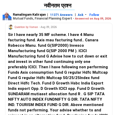
This shows a healthy diversification across market
नवीनतम प्रश्न
capitalisations.
Ramalingam Kalirajan
|
|
-
11371 Answers
Ask
Follow
You have chosen a good combination of growth-oriented
Mutual Funds, Financial Planning Expert -
Answered on Aug 09, 2026
equity categories.
Question by Vaman
- Aug 09, 2026
Very thoughtful and appreciable planning is visible in your
Sir I have nearly 35 MF scheme. I have 4 Manu
fund selection.
facturing fund. Axis mau facturing fund.. Canara
Robecco Manu. fund G(SIP2000) Invesco
Assessment of Asset Allocation
Manufacturing fund G(SIP 2000 PM ). ICICI
Manufacturing fund G Advise how to cut down or exit
Your portfolio has strong exposure to large caps through
and invest in other fund continuing only one
the bluechip fund.
preferably ICICI. Then I have following non performing
Funds Axis consumption fund G regular Hdfc Multcap
Large cap funds are generally more stable and less volatile.
Fund G regular Hdfc Multcap 50/25/25Index fund
Direct Hdfc Tech. Fund D Growth Hsbc India Export
Flexi cap funds offer diversification across large, mid, and
Indis export Opp. D Growth ICICI opp. Fund D Growth
small companies.
SUNDARAM mutiasst allocation fund R . G SIP TATA
NIFTY AUTO INDEX FUNDNIFTY G DIR. TATA NIFTY
Large and mid cap category bridges the gap between
IND. TOURISM INDEX FUND G DIR. Above mentioned
stability and higher growth.
funds not performing. Your advise whether to and