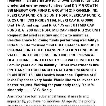
reinvest in an alternative fund. Overlaping funds ICICI
Small cap exposure can give potential high returns over the
prudential energy opportunities fund D SIP GROWTH
long term.
SBI ENERGY OPP. FUND D. GROWTH 2) FRANKLIN IND.
FLEXI CAP FUND R G. 20 UNIT HDFC FLEXICAP FUND R.
Small caps are risky but rewarding if you stay invested
G. 25 UNIT ICICI PRUDENTIAL FLEXI CAP R. G 3000
patiently.
Unit TATA mid cap fund R. G. 175 unit UTI MID CAP
FUND R. G. 200 Unit HDFC MID CAP FUND R G 250 UNIT
Your asset allocation is balanced towards growth with
Request detailed scrutiny and how to minimise.
moderate risk.
Besides l have following funds performing well Aditya
Birla Sun Life focused fund HDFC Defence fund HDFC
Diversification Analysis
PHARMA FUND HDFC TRANSPORTATION FUND HSBC
VALUE FUND HSBC ELSS FUND ICICI PRU.PHRMA &
You are spreading investments across different market
HEALTHCARE FUND UTI NIFTY 500 VALUE INDEX FUND
segments.
I am 82 years old. No liability . Other investments like
PPF BANK FD GOLD ANCESTRAL LAND PM ANNUITY
This is a smart way to balance risk and reward.
PLAN RENT 15 LAKH health insurance. Equities of 5
lakhs Expenses very basic. Would like to re invest. for
You are not overexposed to a single market capitalisation.
better returns. Waiting for your early reply. Your 's
sincerely ..... ... V. G. Nadig
Flexi cap funds automatically adjust between different
Ans:
You have built substantial financial assets and,
sizes based on opportunities.
importantly, you have no liabilities. At age 82, the priority