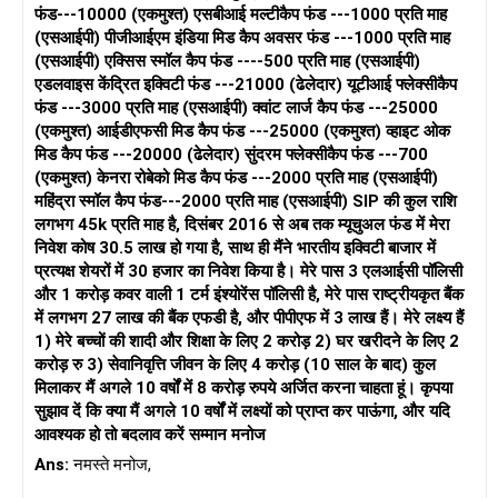
फंड---10000 (एकमुश्त) एसबीआई मल्टीकैप फंड ---1000 प्रति माह
(एसआईपी) पीजीआईएम इंडिया मिड कैप अवसर फंड ---1000 प्रति माह
(एसआईपी) एक्सिस स्मॉल कैप फंड ----500 प्रति माह (एसआईपी)
एडलवाइस केंद्रित इक्विटी फंड ---21000 (ढेलेदार) यूटीआई फ्लेक्सीकैप
फंड ---3000 प्रति माह (एसआईपी) क्वांट लार्ज कैप फंड ---25000
(एकमुश्त) आईडीएफसी मिड कैप फंड ---25000 (एकमुश्त) व्हाइट ओक
मिड कैप फंड ---20000 (ढेलेदार) सुंदरम फ्लेक्सीकैप फंड ---700
(एकमुश्त) केनरा रोबेको मिड कैप फंड ---2000 प्रति माह (एसआईपी)
महिंद्रा स्मॉल कैप फंड---2000 प्रति माह (एसआईपी) SIP की कुल राशि
लगभग 45k प्रति माह है, दिसंबर 2016 से अब तक म्यूचुअल फंड में मेरा
निवेश कोष 30.5 लाख हो गया है, साथ ही मैंने भारतीय इक्विटी बाजार में
प्रत्यक्ष शेयरों में 30 हजार का निवेश किया है। मेरे पास 3 एलआईसी पॉलिसी
और 1 करोड़ कवर वाली 1 टर्म इंश्योरेंस पॉलिसी है, मेरे पास राष्ट्रीयकृत बैंक
में लगभग 27 लाख की बैंक एफडी है, और पीपीएफ में 3 लाख हैं। मेरे लक्ष्य हैं
1) मेरे बच्चों की शादी और शिक्षा के लिए 2 करोड़ 2) घर खरीदने के लिए 2
करोड़ रु 3) सेवानिवृत्ति जीवन के लिए 4 करोड़ (10 साल के बाद) कुल
मिलाकर मैं अगले 10 वर्षों में 8 करोड़ रुपये अर्जित करना चाहता हूं। कृपया
सुझाव दें कि क्या मैं अगले 10 वर्षों में लक्ष्यों को प्राप्त कर पाऊंगा, और यदि
आवश्यक हो तो बदलाव करें सम्मान मनोज
Ans:
नमस्ते मनोज,