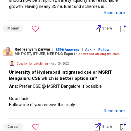
should now be simplicity, safety, liquidity and reasonable
It reduces your need to constantly track and rebalance.
growth. Having nearly 35 mutual fund schemes is
unnecessarily high.
...Read more
Your approach reflects a strong understanding of portfolio
construction.
» First Priority
Money
Share
This will help during different market cycles.
– Reduce the MF portfolio substantially.
– Avoid managing many sector and thematic funds.
Fund Selection Quality
– Avoid keeping funds only because they performed well
Radheshyam Zanwar
|
|
-
8596 Answers
Ask
Follow
MHT-CET, IIT-JEE, NEET-UG Expert -
Answered on Aug 09, 2026
recently.
All selected funds belong to reputed fund houses.
– Keep a smaller number of diversified funds.
Question by Lakshman
- Aug 09, 2026
– Keep sufficient money in safer assets for your regular
Fund houses with a strong track record are always
University of Hyderabad intigrated cse or MSRIT
needs.
preferable.
Bengaluru CSE which is better option sir?
At your age, chasing maximum returns is not necessary.
Ans:
Prefer CSE @ MSRIT Bangalore if possible.
The selected schemes are managed by experienced fund
managers.
» Manufacturing Funds
Good luck.
Follow me if you receive this reply.
Experienced fund managers can navigate market volatility
You currently have four manufacturing funds:
Radheshyam
...Read more
better.
– Axis Manufacturing
Your selection of actively managed funds is excellent.
Career
Share
– Canara Robeco Manufacturing