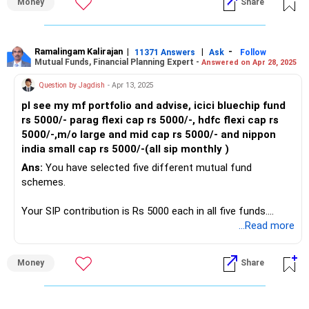
Money
Share
इससे यह सुनिश्चित होगा कि आपका एमएफ कॉर्पस + पीपीएफ 12 वर्षों में 60
लाख से अधिक मूल्य तक पहुंच जाएगा।
Ramalingam Kalirajan
|
|
-
11371 Answers
Ask
Follow
Mutual Funds, Financial Planning Expert -
Answered on Apr 28, 2025
एलआईसी पॉलिसी परिपक्वता राशि और एनपीडी बोनस होगी।
Question by Jagdish
- Apr 13, 2025
फंड अच्छे हैं। बदलाव की जरूरत नहीं है।
pl see my mf portfolio and advise, icici bluechip fund
rs 5000/- parag flexi cap rs 5000/-, hdfc flexi cap rs
हैप्पी इन्वेस्टिंग;
5000/-,m/o large and mid cap rs 5000/- and nippon
india small cap rs 5000/-(all sip monthly )
Ans:
You have selected five different mutual fund
schemes.
Your SIP contribution is Rs 5000 each in all five funds.
...Read more
Your total monthly SIP is Rs 25000.
Money
Share
Your portfolio is a mix of large cap, flexi cap, large and mid
cap, and small cap funds.