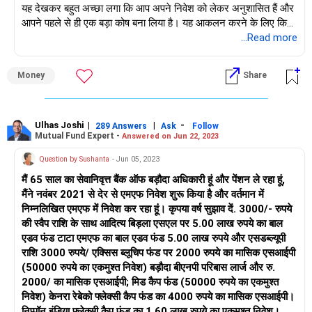
यह देखकर बहुत अच्छा लगा कि आप अपने निवेश को लेकर अनुशासित हैं और
आपने पहले से ही एक बड़ा कोष बना लिया है। यह आकलन करने के लिए कि
क्या आपका वर्तमान निवेश आपको अगले 10 वर्षों में 8 करोड़ के लक्ष्य को प्राप्त
...Read more
करने में मदद करेगा, आइए आपकी वित्तीय स्थिति और लक्ष्यों पर करीब से नज़र
डालें।
Money
Share
वर्तमान निवेश:
म्यूचुअल फंड: ~30.5 लाख
प्रत्यक्ष स्टॉक: 30k
Ulhas Joshi
|
|
-
289 Answers
Ask
Follow
Mutual Fund Expert -
Answered on Jun 22, 2023
एलआईसी पॉलिसियाँ और टर्म इंश्योरेंस: निवेश उद्देश्यों के लिए नहीं माना जाता है
बैंक एफडी: 27 लाख
Question by Sushanta
- Jun 05, 2023
पीपीएफ: 3 लाख
मैं 65 साल का सेवानिवृत्त बैंक ऑफ बड़ौदा अधिकारी हूं और पेंशन ले रहा हूं,
कुल: ~60.5 लाख
मैंने नवंबर 2021 से देर से एमएफ निवेश शुरू किया है और वर्तमान में
मासिक एसआईपी निवेश: ~45k
निम्नलिखित एमएफ में निवेश कर रहा हूं। कृपया वर्ष सुझाव दें. 3000/- रुपये
आइए अब आपके लक्ष्यों का विश्लेषण करें:
की स्वैप राशि के साथ आदित्य बिड़ला एसएल पर 5.00 लाख रुपये का बाल
एडव फंड टाटा एमएफ का बाल एडव फंड 5.00 लाख रुपये और एसडब्ल्यूपी
बच्चों की शादी और पढ़ाई: 2 करोड़
राशि 3000 रुपये/ एक्सिस ब्लूचिप फंड पर 2000 रुपये का मासिक एसआईपी
घर ख़रीदना: 2 करोड़
(50000 रुपये का एकमुश्त निवेश) बड़ौदा बीएनपी परिबास लार्ज और रु.
सेवानिवृत्ति जीवन (10 वर्ष में): 4 करोड़
2000/ का मासिक एसआईपी; मिड कैप फंड (50000 रुपये का एकमुश्त
कुल: 8 करोड़
निवेश) केनरा रेबेको फ्लेक्सी कैप फंड का 4000 रुपये का मासिक एसआईपी।
आपके इक्विटी निवेश पर 12% का औसत वार्षिक रिटर्न मानते हुए, आपके
निप्पॉन इंडिया फ्लेक्सी कैप फंड का 1.60 लाख रुपये का एकमुश्त निवेश।