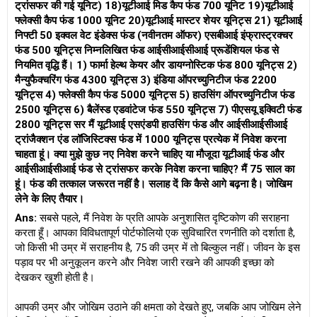
ट्रांसफर की गई यूनिट) 18)यूटीआई मिड कैप फंड 700 यूनिट 19)यूटीआई
फ्लेक्सी कैप फंड 1000 यूनिट 20)यूटीआई मास्टर शेयर यूनिट्स 21) यूटीआई
निफ्टी 50 इक्वल वेट इंडेक्स फंड (नवीनतम ऑफर) एसबीआई इंफ्रास्ट्रक्चर
फंड 500 यूनिट्स निम्नलिखित फंड आईसीआईसीआई प्रूडेंशियल फंड से
नियमित वृद्धि हैं। 1) फार्मा हेल्थ केयर और डायग्नोस्टिक फंड 800 यूनिट्स 2)
मैन्युफैक्चरिंग फंड 4300 यूनिट्स 3) इंडिया ऑपरच्युनिटीज फंड 2200
यूनिट्स 4) फ्लेक्सी कैप फंड 5000 यूनिट्स 5) हाउसिंग ऑपरच्युनिटीज फंड
2500 यूनिट्स 6) बैलेंस्ड एडवांटेज फंड 550 यूनिट्स 7) पीएसयू इक्विटी फंड
2800 यूनिट्स सर मैं यूटीआई एसएंडपी हाउसिंग फंड और आईसीआईसीआई
ट्रांजैक्शन एंड लॉजिस्टिक्स फंड में 1000 यूनिट्स प्रत्येक में निवेश करना
चाहता हूं। क्या मुझे कुछ नए निवेश करने चाहिए या मौजूदा यूटीआई फंड और
आईसीआईसीआई फंड से ट्रांसफर करके निवेश करना चाहिए? मैं 75 साल का
हूं। फंड की तत्काल जरूरत नहीं है। सलाह दें कि कैसे आगे बढ़ना है। जोखिम
लेने के लिए तैयार।
Ans:
सबसे पहले, मैं निवेश के प्रति आपके अनुशासित दृष्टिकोण की सराहना
करता हूँ। आपका विविधतापूर्ण पोर्टफोलियो एक सुविचारित रणनीति को दर्शाता है,
जो किसी भी उम्र में सराहनीय है, 75 की उम्र में तो बिल्कुल नहीं। जीवन के इस
पड़ाव पर भी अनुकूलन करने और निवेश जारी रखने की आपकी इच्छा को
देखकर खुशी होती है।
आपकी उम्र और जोखिम उठाने की क्षमता को देखते हुए, जबकि आप जोखिम लेने