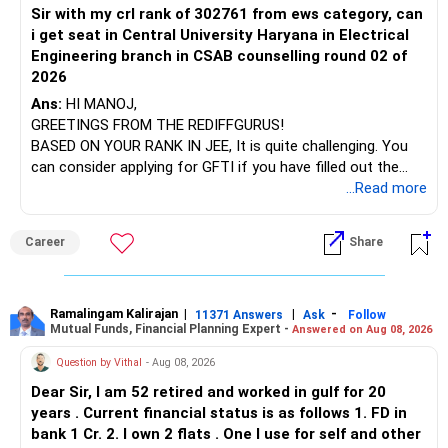
categories.
Sir with my crl rank of 302761 from ews category, can
BEST WISHES.
You have exposure to:
i get seat in Central University Haryana in Electrical
This keeps your portfolio volatility under control.
Engineering branch in CSAB counselling round 02 of
– ICICI Prudential Energy Opportunities
2026
– SBI Energy Opportunities
Your risk appetite seems suitable for the portfolio you
Ans:
HI MANOJ,
have built.
GREETINGS FROM THE REDIFFGURUS!
There is no strong need to hold two funds in the same
BASED ON YOUR RANK IN JEE, It is quite challenging. You
sector.
Gaps or Missing Elements
can consider applying for GFTI if you have filled out the
application.
...Read more
Keep only one if you want sector exposure.
One point to highlight is sector diversification within funds.
ALL THE BEST.
But given your age, even this allocation should remain
Most flexi caps and large-mid caps internally manage
Career
Share
limited.
sector exposure.
» Flexi Cap Overlap
You need not add more sector-specific funds to this
Ramalingam Kalirajan
|
|
-
11371 Answers
Ask
Follow
portfolio.
Mutual Funds, Financial Planning Expert -
Answered on Aug 08, 2026
You currently have:
Question by Vithal
- Aug 08, 2026
You have rightly avoided thematic or sectoral funds which
– Franklin India Flexi Cap
are risky.
Dear Sir, I am 52 retired and worked in gulf for 20
– HDFC Flexi Cap
years . Current financial status is as follows 1. FD in
– ICICI Prudential Flexi Cap
Global diversification is missing but optional depending on
bank 1 Cr. 2. I own 2 flats . One I use for self and other