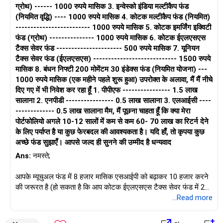
ग्रोथ) ------ 1000 रुपये मासिक 3. इन्वेस्को इंडिया मल्टीकैप फंड
विशिष्ट स्थिति के लिए व्यक्तिगत सलाह प्राप्त करने के लिए किसी पेशेवर
(नियमित वृद्धि) ---- 1000 रुपये मासिक 4. कोटक मल्टीकैप फंड (नियमित)
वित्तीय सलाहकार से परामर्श करना भी एक अच्छा विचार है। हालांकि 10 वर्षों के
------------------------- 1000 रुपये मासिक 5. कोटक इमर्जिंग इक्विटी
भीतर 8 करोड़ का लक्ष्य हासिल करना चुनौतीपूर्ण हो सकता है, लेकिन ये सुझाव
फंड (ग्रोथ) --------------- 1000 रुपये मासिक 6. कोटक ईएलएसएस
आपको अपने लक्ष्यों के करीब पहुंचने में मदद कर सकते हैं।
टैक्स सेवर फंड ---------------------- 500 रुपये मासिक 7. यूनियन
टैक्स सेवर फंड (ईएलएसएस) ---------------------------- 1500 रुपये
साभार,
मासिक 8. बंधन निफ्टी 200 मोमेंटम 30 इंडेक्स फंड (नियमित योजना) ---
1000 रुपये मासिक (एक महीने पहले शुरू हुआ) उपरोक्त के अलावा, मैं मैं नीचे
दिए गए में भी निवेश कर रहा हूँ 1. पीपीएफ ---------------- 1.5 लाख
सालाना 2. एनपीडी ---------------- 0.5 लाख सालाना 3. एलआईसी ----
------------- 0.5 लाख सालाना मैम, मैं पूछना चाहता हूँ कि क्या मेरा
पोर्टफोलियो अगले 10-12 सालों में कम से कम 60- 70 लाख का रिटर्न देने
के लिए पर्याप्त है या कुछ फेरबदल की आवश्यकता है। यदि हाँ, तो कृपया कुछ
अच्छे फंड सुझाएँ। आपसे जल्द ही सुनने की उम्मीद है धन्यवाद
Ans:
नमस्ते;
आपके म्यूचुअल फंड में 8 हजार मासिक एसआईपी को बढ़ाकर 10 हजार करने
की जरूरत है (हो सकता है कि आप कोटक ईएलएसएस टैक्स सेवर फंड में 2
हजार अतिरिक्त निवेश जोड़ सकें)।
...Read more
पीपीएफ और अन्य निवेश योजना के अनुसार जारी रहना चाहिए।