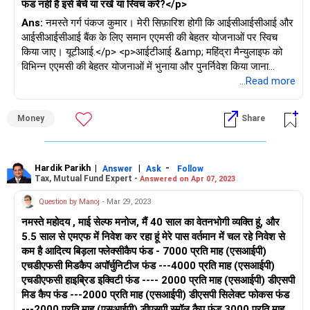
फंड नहीं है इसे बेचें या रखें या स्विच करें?</p>
Ans:
नमस्ते गर्ग पंकज कुमार। मेरी सिफ़ारिश होगी कि आईसीआईसीआई और
आईसीआईसीआई बैंक के लिए समान एएमसी की बेहतर योजनाओं पर स्विच
किया जाए। यूटीआई.</p> <p>आईटीआई &amp; महिंद्रा मैन्युलाइफ को
विभिन्न एएमसी की बेहतर योजनाओं में भुनाया और पुनर्निवेश किया जाना
चाहिए।</p>
...Read more
Money
Share
Hardik Parikh
|
|
-
Answer
Ask
Follow
Tax, Mutual Fund Expert -
Answered on Apr 07, 2023
Question by Manoj
- Mar 29, 2023
नमस्ते महोदय , माई सेल्फ मनोज, मैं 40 साल का वेतनभोगी व्यक्ति हूं, और
5.5 साल से एमएफ में निवेश कर रहा हूं मेरे पास वर्तमान में चल रहे निवेश से
कम है आदित्य बिड़ला फ्लेक्सीकैप फंड - 7000 प्रति माह (एसआईपी)
एचडीएफसी मिडकैप अपॉर्चुनिटीज फंड ---4000 प्रति माह (एसआईपी)
एचडीएफसी हाइब्रिड इक्विटी फंड ---- 2000 प्रति माह (एसआईपी) डीएसपी
मिड कैप फंड ---2000 प्रति माह (एसआईपी) डीएसपी सिलेक्ट फोकस फंड
---2000 प्रति माह (एसआईपी) डीएसपी स्मॉल कैप फंड 3000 प्रति माह