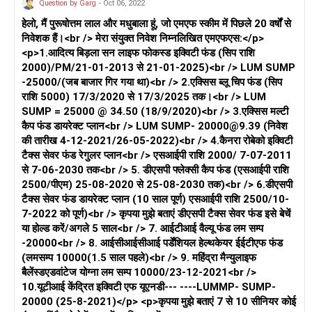
Question by Garg
- Oct 06, 2022
हेलो, मैं पुरूषोत्तम लाल और मधुबाला हूं, जो एमएफ स्कीम में पिछले 20 वर्षों से
निवेशक हैं।<br /> मेरा संयुक्त निवेश निम्नलिखित एमएफएस:</p>
<p>1.आदित्य बिड़ला सन लाइफ फोकस्ड इक्विटी फंड (सिप राशि
2000)/PM/21-01-2013 से 21-01-2025)<br /> LUM SUMP
-25000/(जब बाजार गिर गया था)<br /> 2.एक्सिस ब्लू चिप फंड (सिप
राशि 5000) 17/3/2020 से 17/3/2025 तक।<br /> LUM
SUMP = 25000 @ 34.50 (18/9/2020)<br /> 3.एक्सिस मल्टी
कैप फंड डायरेक्ट प्लान<br /> LUM SUMP- 20000@9.39 (निवेश
की तारीख 4-12-2021/26-05-2022)<br /> 4.कैनरा रोबेको इक्विटी
टैक्स सेवर फंड रेगुलर प्लान<br /> एसआईपी राशि 2000/ 7-07-2011
से 7-06-2030 तक<br /> 5. डीएसपी फ्लेक्सी कैप फंड (एसआईपी राशि
2500/पीएम) 25-08-2020 से 25-08-2030 तक)<br /> 6.डीएसपी
टैक्स सेवर फंड डायरेक्ट प्लान (10 साल पूर्ण) एसआईपी राशि 2500/10-
7-2022 को पूर्ण)<br /> कृपया मुझे बताएं डीएसपी टैक्स सेवर फंड इसे बेचें
या होल्ड करें/अगले 5 साल<br /> 7. आईटीआई वैल्यू फंड लम सम्प
-20000<br /> 8. आईसीआईसीआई पर्डेंशियल हेल्थकेयर ईईटीएफ फंड
(लमसम्प 10000(1.5 साल पहले)<br /> 9. महिंद्रा मैन्युलाइफ
बैलेंस्डएडवांटेज योग्ना लम सम्प 10000/23-12-2021<br />
10.यूटीआई केंद्रित इक्विटी एफ यूएनडी--- ----LUMMP- SUMP-
20000 (25-8-2021)</p> <p>कृपया मुझे बताएं 7 से 10 सीनियर कोई