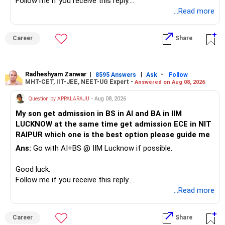
Follow me if you receive this reply.
– A separate education corpus for your child.
Radheshyam
...Read more
This can give you both stability and growth.
Career
Share
» Childs Education
Your child is already in 12th grade.
Radheshyam Zanwar
|
|
-
8595 Answers
Ask
Follow
MHT-CET, IIT-JEE, NEET-UG Expert -
Answered on Aug 08, 2026
Therefore, this is your immediate financial priority.
Question by APPALARAJU
- Aug 08, 2026
Do not take high equity risk with money needed soon.
My son get admission in BS in AI and BA in IIM
LUCKNOW at the same time get admission ECE in NIT
Keep the education requirement separately identified.
RAIPUR which one is the best option please guide me
Ans:
Go with AI+BS @ IIM Lucknow if possible.
If a large amount is required for higher education, plan this
before investing for long-term growth.
Good luck.
Follow me if you receive this reply.
» ULIP Policies
Radheshyam
...Read more
This is the area I would review carefully.
Career
Share
You have a large ULIP with Rs.15 lakh annual premium.