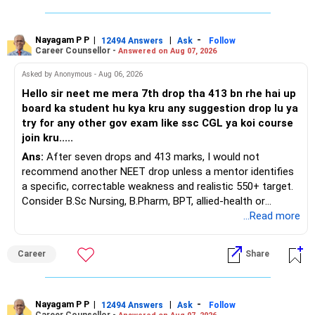
Three years are already paid, with Rs.30 lakh still payable.
Nayagam P P
|
|
-
You also have another Rs.10 lakh ULIP and an LIC policy.
12494 Answers
Ask
Follow
Career Counsellor -
Answered on Aug 07, 2026
At your present stage, these policies should not
Asked by Anonymous - Aug 06, 2026
automatically be continued.
Hello sir neet me mera 7th drop tha 413 bn rhe hai up
board ka student hu kya kru any suggestion drop lu ya
Ask for the following details for each policy:
try for any other gov exam like ssc CGL ya koi course
join kru.....
– Current surrender value
Ans:
After seven drops and 413 marks, I would not
– Maturity value
recommend another NEET drop unless a mentor identifies
– Remaining premium
a specific, correctable weakness and realistic 550+ target.
– Guaranteed benefits
Consider B.Sc Nursing, B.Pharm, BPT, allied-health or
– Fund value
biotechnology for professional entry. SSC CGL requires
...Read more
– Applicable surrender charges
graduation, so pursue a degree first; choose a course, not
– Tax implications
an indefinite attempt. Aapke Ujjwal Aur Samruddh
– Actual expected return
Career
Share
Bhavishya Ke Liye Dher Saari Shubhkaamnayein!
The large ULIP needs particular attention because
Rediff Gurus Se Judkar Rojgaar | Paisa | Sehat | Rishtey Ke
substantial premiums are still pending.
Baare Mein Aur Jaankari Paaiye.
Nayagam P P
|
|
-
12494 Answers
Ask
Follow
Career Counsellor -