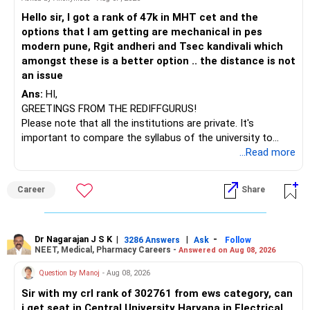
Hello sir, I got a rank of 47k in MHT cet and the
options that I am getting are mechanical in pes
modern pune, Rgit andheri and Tsec kandivali which
amongst these is a better option .. the distance is not
an issue
Ans:
HI,
GREETINGS FROM THE REDIFFGURUS!
Please note that all the institutions are private. It's
important to compare the syllabus of the university to
which the institution is affiliated. Typically, the university's
...Read more
name will appear on the degree certificate, not the
institution's name. Start by reviewing the syllabus, then look
Career
Share
at the faculty (especially the turnover rate) and the
infrastructure, like the mechanical labs, which are crucial.
Visit their websites to analyze this information.
Dr Nagarajan J S K
|
|
-
3286 Answers
Ask
Follow
NEET, Medical, Pharmacy Careers -
Answered on Aug 08, 2026
After the second year of your course, consider taking an
AIML course to boost your job employability.
Question by Manoj
- Aug 08, 2026
Sir with my crl rank of 302761 from ews category, can
BEST WISHES.
i get seat in Central University Haryana in Electrical