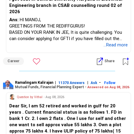
Engineering branch in CSAB counselling round 02 of
2026
Ans:
HI MANOJ,
GREETINGS FROM THE REDIFFGURUS!
BASED ON YOUR RANK IN JEE, It is quite challenging. You
can consider applying for GFTI if you have filled out the
application.
...Read more
ALL THE BEST.
Career
Share
Ramalingam Kalirajan
|
|
-
11370 Answers
Ask
Follow
Mutual Funds, Financial Planning Expert -
Answered on Aug 08, 2026
Question by Vithal
- Aug 08, 2026
Dear Sir, I am 52 retired and worked in gulf for 20
years . Current financial status is as follows 1. FD in
bank 1 Cr. 2. I own 2 flats . One I use for self and other
one want to sell approx value 55 lakhs 3. Own a plot
approx 75 lakhs 4. I have ULIP policy of 75 lakhs( 15