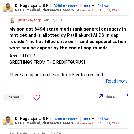
राधेश्याम
Dr Nagarajan J S K
|
|
-
3286 Answers
Ask
Follow
NEET, Medical, Pharmacy Careers -
Answered on Aug 08, 2026
Question by Deep
- Aug 07, 2026
My son got 8494 state merit rank general category in
mht cet and is allotted dy Patil akurdi AI DS in cap
rounds 1 he has filled entc cs IT and cs specialization
what can be expect by the end of cap rounds
Ans:
HI DEEP,
GREETINGS FROM THE REDIFFGURUS!
There are opportunities in both Electronics and
Telecommunications (EnTC) and Information Technology
...Read more
(IT). Generally, EnTC is ranked higher than AIDS but lower
than IT. The choice is yours. Given that the field is
Career
Share
constantly evolving, you must be ready to accept various
challenges after graduation. Additionally, consider pursuing
online or part-time courses from reputable organizations
to enhance your job prospects.
Dr Nagarajan J S K
|
|
-
3286 Answers
Ask
Follow
NEET, Medical, Pharmacy Careers -
Answered on Aug 08, 2026
BEST WISHES.
Asked by Anonymous - Aug 07, 2026