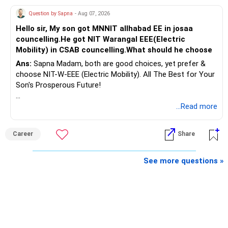
» Second Flat
Question by Sapna
- Aug 07, 2026
Hello sir, My son got MNNIT allhabad EE in josaa
You are considering selling the second flat for around
councelling.He got NIT Warangal EEE(Electric
Rs.55 lakh.
Mobility) in CSAB councelling.What should he choose
Ans:
Sapna Madam, both are good choices, yet prefer &
If there is no personal use for it, selling it can simplify your
choose NIT-W-EEE (Electric Mobility). All The Best for Your
finances.
Son's Prosperous Future!
The proceeds can be allocated towards:
Follow RediffGURUS to Know More on 'Careers | Money |
...Read more
Health | Relationships'.
– Child education
– Retirement income
Career
Share
– Emergency reserves
– Long-term growth investments
See more questions »
I would not recommend buying another property with the
sale proceeds.
» Plot
The plot can remain as an existing asset.