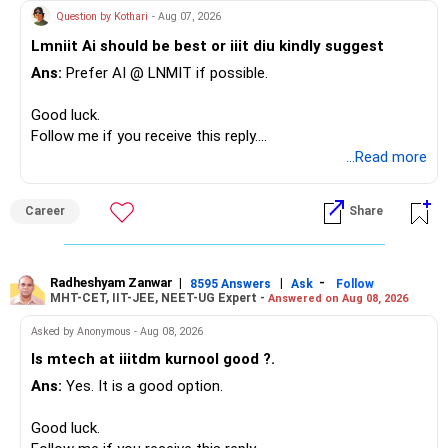
– Your term insurance is already fully paid.
Question by Kothari
- Aug 07, 2026
– Family health insurance provides important protection.
Lmniit Ai should be best or iiit diu kindly suggest
– Most importantly, you have no EMI or outstanding loan.
Ans:
Prefer AI @ LNMIT if possible.
Overall, your financial position looks comfortable.
Good luck.
» Your Retirement Requirement
Follow me if you receive this reply.
Radheshyam
...Read more
Your present expenses are around Rs.50,000 to Rs.60,000
monthly.
Career
Share
Since you are already retired, your investments should now
generate stable income.
Radheshyam Zanwar
|
|
-
8595 Answers
Ask
Follow
MHT-CET, IIT-JEE, NEET-UG Expert -
Answered on Aug 08, 2026
I would not put the entire Rs.1 crore FD into equity.
Asked by Anonymous - Aug 08, 2026
Instead, create a proper mix of:
Is mtech at iiitdm kurnool good ?.
Ans:
Yes. It is a good option.
– Safe fixed-income investments for near-term expenses.
– High-quality mutual funds for long-term growth.
Good luck.
– Adequate bank liquidity for emergencies.