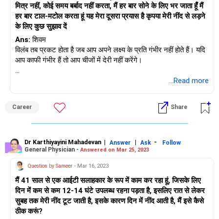
मित्र नहीं, कोई समय बर्बाद नहीं करता, मैं हर बार सोने के लिए भर जाता हूँ मैं
हर बार टाल-मटोल करता हूं यह मेरा दूसरा प्रयास है कृपया मेरी नींद से लड़ने
के लिए कुछ सुझाव दें
Ans:
शिवम
विलंब तब प्रकट होता है जब आप अपने लक्ष्य के प्रति गंभीर नहीं होते हैं। यदि
आप काफी गंभीर हैं तो आप चीजों में देरी नहीं करेंगे।
नींद के लिए चिकित्सक से परामर्श अवश्य लें, हो सकता है कि आपको उचित
...Read more
पोषण न मिल रहा हो इसलिए हर समय नींद और थकान महसूस होती है। हमारे
शरीर को ठीक से काम करने के लिए पोषण, शारीरिक गतिविधि और अच्छी नींद
Career
Share
की आवश्यकता होती है।
Dr Karthiyayini Mahadevan
|
|
-
Answer
Ask
Follow
General Physician -
Answered on Mar 25, 2023
Question by Sameer
- Mar 16, 2023
मैं 41 साल से एक आईटी सलाहकार के रूप में काम कर रहा हूं, जिसके लिए
दिन में कम से कम 12-14 घंटे उपलब्ध रहना पड़ता है, इसलिए रात से लेकर
सुबह तक मेरी नींद टूट जाती है, इसके कारण दिन में नींद आती है, मैं इसे कैसे
ठीक करूं?