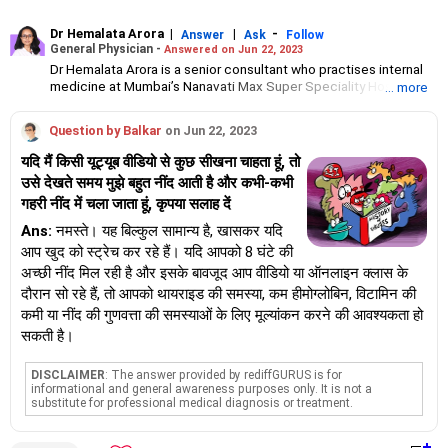
Dr Hemalata Arora
|
|
-
Answer
Ask
Follow
General Physician -
Answered on Jun 22, 2023
Dr Hemalata Arora is a senior consultant who practises internal
medicine at Mumbai’s Nanavati Max Super Speciality Hospital.
... more
In a career spanning over 24 years, she has focused on managing
infectious diseases, critical illnesses and lifestyle disorders.
Question by Balkar
on Jun 22, 2023
Dr Arora completed her MBBS and MD from the King Edward
Memorial Hospital and Seth Gordhandas Sunderdas Medical
यदि मैं किसी यूट्यूब वीडियो से कुछ सीखना चाहता हूं, तो
College in Mumbai.
उसे देखते समय मुझे बहुत नींद आती है और कभी-कभी
She is ECFMG certified, accredited by the American Board of
गहरी नींद में चला जाता हूं, कृपया सलाह दें
Internal Medicine, Diplomate of the National Board and a DNB
faculty.
Ans:
नमस्ते। यह बिल्कुल सामान्य है, खासकर यदि
She was honoured with the Paul Bunn award for her promising
आप खुद को स्ट्रेच कर रहे हैं। यदि आपको 8 घंटे की
performance in the field of infectious diseases at SUNY Upstate
अच्छी नींद मिल रही है और इसके बावजूद आप वीडियो या ऑनलाइन क्लास के
Medical University, New York.
दौरान सो रहे हैं, तो आपको थायराइड की समस्या, कम हीमोग्लोबिन, विटामिन की
कमी या नींद की गुणवत्ता की समस्याओं के लिए मूल्यांकन करने की आवश्यकता हो
सकती है।
DISCLAIMER
: The answer provided by rediffGURUS is for
informational and general awareness purposes only. It is not a
substitute for professional medical diagnosis or treatment.