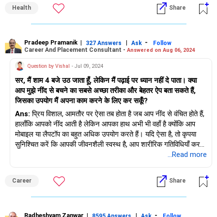
सुबह अभ्यास करें: अगर आप तरोताजा होने पर अनुलोम विलोम करते हैं तो आप
Health
Share
अधिक ऊर्जावान महसूस करेंगे। सीधी मुद्रा बनाए रखें: सतर्क रहने के लिए
अपनी रीढ़ को सीधा रखें। गति बढ़ाएँ: शुरुआत में, ऊर्जा के स्तर को बनाए
रखने के लिए थोड़ी तेज़ साँस लेने की कोशिश करें, फिर धीरे-धीरे धीमी करें।
अपने दिमाग को व्यस्त रखें: अपनी सांस पर ध्यान केंद्रित करें या वर्तमान में
Pradeep Pramanik
|
|
-
327 Answers
Ask
Follow
Career And Placement Consultant -
Answered on Aug 06, 2024
रहने और उनींदापन से बचने के लिए मानसिक रूप से "ओम" का जाप करें।
अपनी दिनचर्या को संतुलित करें: सुनिश्चित करें कि शुरू करने से पहले आप
Question by Vishal
- Jul 09, 2024
बहुत थके हुए न हों। अगर आप थके हुए हैं, तो हल्के-फुल्के अभ्यास भी नींद
सर, मैं शाम 4 बजे उठ जाता हूँ, लेकिन मैं पढ़ाई पर ध्यान नहीं दे पाता। क्या
लाने का कारण बन सकते हैं। जैसे-जैसे आपका शरीर इसकी आदत डालेगा,
आप मुझे नींद से बचने का सबसे अच्छा तरीका और बेहतर ऐप बता सकते हैं,
आप पाएंगे कि अभ्यास के बाद सतर्क और तरोताजा रहना आसान हो जाएगा।
जिसका उपयोग मैं अपना काम करने के लिए कर सकूँ?
आर. पुष्पा, एम.एससी. (योग) ऑनलाइन योग और ध्यान कोच रेडिएंट योगा
वाइब्स
Ans:
प्रिय विशाल, आमतौर पर ऐसा तब होता है जब आप नींद से वंचित होते हैं,
https://www.instagram.com/pushpa_radiantyogavibes/
हालाँकि आपको नींद आती है लेकिन आपका हाथ अभी भी वहाँ है क्योंकि आप
मोबाइल या लैपटॉप का बहुत अधिक उपयोग करते हैं। यदि ऐसा है, तो कृपया
सुनिश्चित करें कि आपकी जीवनशैली स्वस्थ है, आप शारीरिक गतिविधियाँ करते
हैं और अच्छी नींद लेते हैं तभी आप तरोताजा हो सकते हैं। मुझे नहीं पता कि क्या
...Read more
मैं आपको अपने आहार को बदलने और अधिक स्वस्थ और फाइबर और प्रोटीन
से भरपूर भोजन करने का सुझाव दे रहा हूँ, जब आप सुबह 4 बजे उठेंगे तो आप
Career
Share
ऊर्जावान महसूस करेंगे। कृपया तरोताजा होने के बाद अपनी अध्ययन सीट पर
बैठें, अपनी पुस्तकों पर ध्यान केंद्रित करें और जोर से पढ़ें, कृपया ध्यान दें कि
पृष्ठों को स्कैन करने से कभी कुछ हासिल नहीं होगा।
Radheshyam Zanwar
|
|
-
8595 Answers
Ask
Follow