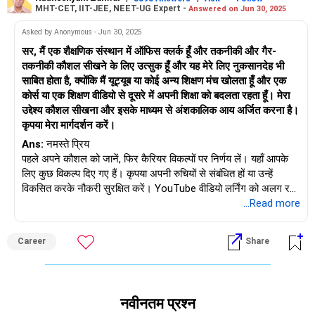
MHT-CET, IIT-JEE, NEET-UG Expert -
Answered on Jun 30, 2025
Asked by Anonymous - Jun 30, 2025
सर, मैं एक शैक्षणिक संस्थान में ऑफिस क्लर्क हूँ और तकनीकी और गैर-
तकनीकी कौशल सीखने के लिए उत्सुक हूँ और यह मेरे लिए नुकसानदेह भी
साबित होता है, क्योंकि मैं यूट्यूब या कोई अन्य शिक्षण मंच खोलता हूँ और एक
कोर्स या एक शिक्षण वीडियो से दूसरे में अपनी शिक्षा को बदलता रहता हूँ। मेरा
उद्देश्य कौशल सीखना और इसके माध्यम से अंशकालिक आय अर्जित करना है।
कृपया मेरा मार्गदर्शन करें।
Ans:
नमस्ते प्रिय
पहले अपने कौशल को जानें, फिर कैरियर विकल्पों पर निर्णय लें। यहाँ आपके
लिए कुछ विकल्प दिए गए हैं। कृपया अपनी रुचियों से संबंधित हों या उन्हें
विकसित करके नौकरी सुरक्षित करें। YouTube वीडियो लर्निंग को अलग रखें
और बेहतर स्पष्टता और तेज़ सीखने के लिए ऑफ़लाइन कोर्स जॉइन करें। (1)
...Read more
नॉन-टेक्निकल - डेटा एंट्री / वर्चुअल असिस्टेंट (2) सेमी-टेक्निकल - एक्सेल
/ गूगल शीट्स (3) क्रिएटिव - कैनवा ग्राफिक डिज़ाइन (4) लेखन - कंटेंट
Career
Share
राइटिंग (4) तकनीकी - वेब डिज़ाइन (HTML/CSS) (5) प्रिंटिंग - DTP
आदि। एक कौशल चुनें, एक सीखने की योजना बनाएँ, लगातार अभ्यास करें,
एक मजबूत नींव बनाएँ, नौकरी पाएँ, कमाई शुरू करें और सुधार करते रहें।
शुभकामनाएँ!
नवीनतम प्रश्न
अगर आपको यह उत्तर पसंद आया तो मुझे फ़ॉलो करें। धन्यवाद!