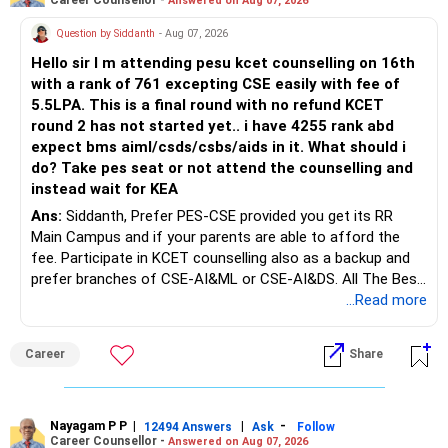
Answered on Aug 07, 2026
After comparing the benefits and surrender value, exiting
unsuitable policies and redirecting money towards suitable
Question by Siddanth
- Aug 07, 2026
mutual funds may be better.
Hello sir I m attending pesu kcet counselling on 16th
with a rank of 761 excepting CSE easily with fee of
Do this only after reviewing the exact policy terms.
5.5LPA. This is a final round with no refund KCET
round 2 has not started yet.. i have 4255 rank abd
» FD Management
expect bms aiml/csds/csbs/aids in it. What should i
do? Take pes seat or not attend the counselling and
Rs.1 crore in FD is a strong safety cushion.
instead wait for KEA
Ans:
Siddanth, Prefer PES-CSE provided you get its RR
But keeping the entire retirement corpus in FDs may reduce
Main Campus and if your parents are able to afford the
long-term growth.
fee. Participate in KCET counselling also as a backup and
prefer branches of CSE-AI&ML or CSE-AI&DS. All The Best
Interest income is also taxable as per applicable rules.
for Your Prosperous Future!
...Read more
Therefore, gradually creating a diversified portfolio can be
Follow RediffGURUS to Know More on 'Careers | Money |
considered.
Career
Share
Health | Relationships'.
Do not move the entire FD amount into equity at one time.
Nayagam P P
|
|
-
12494 Answers
Ask
Follow
A phased approach is more suitable for a retired investor.
Career Counsellor -
Answered on Aug 07, 2026