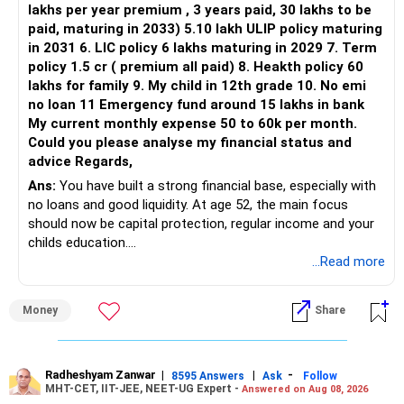
lakhs per year premium , 3 years paid, 30 lakhs to be
paid, maturing in 2033) 5.10 lakh ULIP policy maturing
in 2031 6. LIC policy 6 lakhs maturing in 2029 7. Term
policy 1.5 cr ( premium all paid) 8. Heakth policy 60
lakhs for family 9. My child in 12th grade 10. No emi
no loan 11 Emergency fund around 15 lakhs in bank
My current monthly expense 50 to 60k per month.
Could you please analyse my financial status and
advice Regards,
Ans:
You have built a strong financial base, especially with
no loans and good liquidity. At age 52, the main focus
should now be capital protection, regular income and your
childs education.
...Read more
» Overall Financial Position
Money
Share
– Your Rs.1 crore FD provides a strong safety base.
– You have around Rs.15 lakh separately for emergencies.
– Your second flat can provide additional capital if sold.
– The plot is another existing asset, but need not be
Radheshyam Zanwar
|
|
-
8595 Answers
Ask
Follow
MHT-CET, IIT-JEE, NEET-UG Expert -
Answered on Aug 08, 2026
increased.