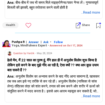
Ans:
बीच-बीच में जब भी समय मिले माइक्रोनैप्स/पावर नैप्स लें। गुणवत्तापूर्ण
बिजली की झपकी, बहुत तरोताजा करने वाली होती है
...Read more
Health
Share
Pushpa R
|
|
-
Answer
Ask
Follow
Yoga, Mindfulness Expert -
Answered on Oct 17, 2024
Question by Hardik
- May 28, 2024
हेलो मैम, मैं 22 साल का पुरुष हूं, मैंने हाल ही में अनुलोम विलोम शुरू किया है
लेकिन इसे करने के बाद मुझे नींद आ रही है, ऐसा क्यों ?? क्या आप कुछ उपाय
बता सकते हैं ??
Ans:
अनुलोम विलोम का अभ्यास करने के बाद नींद आना सामान्य है, खासकर
तब जब आप इसे नए तरीके से कर रहे हों। अनुलोम विलोम (नासिका से सांस
लेना) तंत्रिका तंत्र को शांत करने, तनाव को कम करने और शरीर में ऊर्जा को
संतुलित करने में मदद करता है। इससे आप आराम महसूस कर सकते हैं, जो
कभी-कभी उनींदापन का कारण बनता है, खासकर अगर आप पहले से ही थके
...Read more
हुए या तनावग्रस्त हैं। नींद आने से बचने के लिए यहां कुछ सुझाव दिए गए हैं: