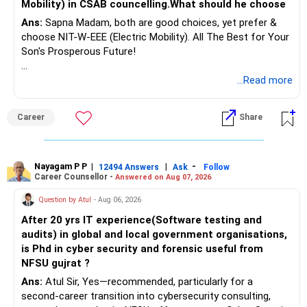
Mobility) in CSAB councelling.What should he choose
Ans:
Sapna Madam, both are good choices, yet prefer &
choose NIT-W-EEE (Electric Mobility). All The Best for Your
Son's Prosperous Future!
Follow RediffGURUS to Know More on 'Careers | Money |
...Read more
Health | Relationships'.
Career
Share
Nayagam P P
|
|
-
12494 Answers
Ask
Follow
Career Counsellor -
Answered on Aug 07, 2026
Question by Atul
- Aug 06, 2026
After 20 yrs IT experience(Software testing and
audits) in global and local government organisations,
is Phd in cyber security and forensic useful from
NFSU gujrat ?
Ans:
Atul Sir, Yes—recommended, particularly for a
second-career transition into cybersecurity consulting,