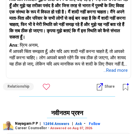
अनु कृष्णा
हूँ और मुझे यह तरीका पसंद है और जिस तरह से भारत में पुरुषों के लिए विवाह
माइंड कोच|एनएलपी ट्रेनर|लेखक
एक संस्था के रूप में विफल हो रही है। मैं शादी नहीं करना चाहता। मैंने अपने
ड्रॉप इन: www.unfear.io
माता-पिता और परिवार के सभी लोगों से कई बार कहा है कि मैं शादी नहीं करना
मुझसे संपर्क करें: Facebook: anukrish07/ और LinkedIn:
चाहता, फिर भी वे मेरी स्थिति को नहीं समझ रहे हैं और मुझे यह नहीं बता रहे हैं
anukrishna-joyofserving/
कि सब ठीक हो जाएगा। कृपया मुझे बताएं कि मैं इस स्थिति को कैसे संभाल
सकता हूँ।
Ans:
प्रिय अनाम,
मैं आपकी चिंता समझता हूँ, और यदि आप शादी नहीं करना चाहते हैं, तो आपको
नहीं करना चाहिए। लोग आपको बताते रहेंगे कि सब ठीक हो जाएगा, और शायद
यह ठीक हो जाए, लेकिन यदि आप मानसिक रूप से शादी के लिए तैयार नहीं हैं,
तो आपको कभी भी शादी नहीं करनी चाहिए।
...Read more
अपनी चिंताओं को व्यक्त करने का प्रयास करें और अपने परिवार को बताएं कि
Relationship
Share
शादी के विचार से आपको खुशी नहीं मिलती है। यदि वे फिर भी आग्रह करते हैं,
तो उनसे पूछें कि यदि शादी सफल नहीं हुई और आप न केवल अकेले रह गए,
बल्कि आप पर तलाक का ठप्पा भी लग गया, तो उन्हें कैसा लगेगा। मैं चाहता हूँ
कि आप समझें कि उनका आग्रह प्यार और चिंता की जगह से आ रहा है, लेकिन
नवीनतम प्रश्न
मैं फिर भी आपको सलाह दूंगा कि जब तक आप तैयार न हों, तब तक शादी न
करें।
Nayagam P P
|
|
-
12494 Answers
Ask
Follow
Career Counsellor -
Answered on Aug 07, 2026
शुभकामनाएँ।