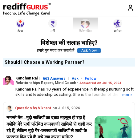
हेल्थ
मनी
रिलेशनशिप
करीयर
विशेषज्ञ की सलाह चाहिए?
हमारे गुरु मदद कर सकते हैं
Should I Choose a Working Partner?
Kanchan Rai
|
|
-
663 Answers
Ask
Follow
Relationships Expert, Mind Coach -
Answered on Jul 15, 2024
Kanchan Rai has 10 years of experience in therapy, nurturing soft
skills and leadership coaching. She is the founder of the Let Us
... more
Talk Foundation, which offers mindfulness workshops to help
people stay emotionally and mentally healthy.
Question by Vikrant
on Jul 15, 2024
Rai has a degree in leadership development and customer
centricity from Harvard Business School, Boston. She is an
नमस्ते मैम...मुझे साथियों का दबाव महसूस हो रहा है
internationally certified coach from the International Coaching
क्योंकि मेरे सभी परिचित कामकाजी साथियों से शादी कर
Federation, a global organisation in professional coaching.
रहे हैं, लेकिन मुझे गैर-कामकाजी साथियों से शादी के
प्रस्ताव मिल रहे हैं! मुझे क्या करना चाहिए?