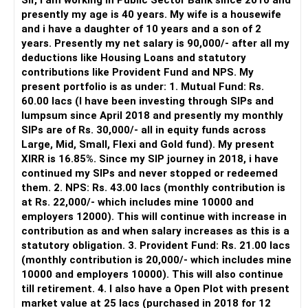
Sir, I am working in Public Sector Bank since 2010 and
– You get support during market corrections.
presently my age is 40 years. My wife is a housewife
– It also helps avoid emotional investment decisions.
and i have a daughter of 10 years and a son of 2
– Most importantly, you get continuity of service over
years. Presently my net salary is 90,000/- after all my
many years.
deductions like Housing Loans and statutory
contributions like Provident Fund and NPS. My
» MF Central
present portfolio is as under: 1. Mutual Fund: Rs.
60.00 lacs (I have been investing through SIPs and
Yes, MF Central can be used for mutual fund transactions.
lumpsum since April 2018 and presently my monthly
SIPs are of Rs. 30,000/- all in equity funds across
It is useful for viewing and managing investments across
Large, Mid, Small, Flexi and Gold fund). My present
different AMCs.
XIRR is 16.85%. Since my SIP journey in 2018, i have
continued my SIPs and never stopped or redeemed
However, it is mainly a transaction and portfolio-
them. 2. NPS: Rs. 43.00 lacs (monthly contribution is
management platform.
at Rs. 22,000/- which includes mine 10000 and
employers 12000). This will continue with increase in
It does not replace personalised portfolio guidance.
contribution as and when salary increases as this is a
statutory obligation. 3. Provident Fund: Rs. 21.00 lacs
» Direct Platforms
(monthly contribution is 20,000/- which includes mine
10000 and employers 10000). This will also continue
Apps like Groww and Zerodha are convenient for self-
till retirement. 4. I also have a Open Plot with present
directed investors.
market value at 25 lacs (purchased in 2018 for 12