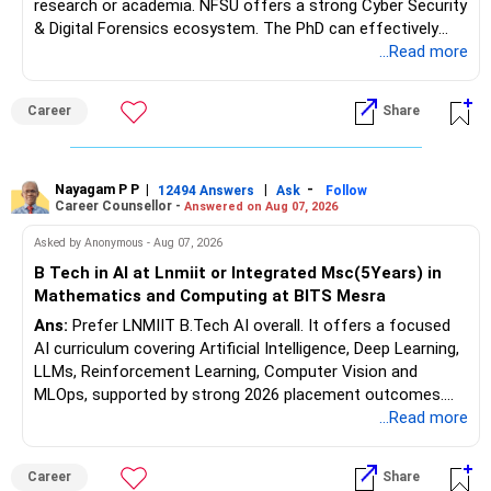
research or academia. NFSU offers a strong Cyber Security
& Digital Forensics ecosystem. The PhD can effectively
leverage 20 years of software testing and audit experience
...Read more
while strengthening expertise in cybersecurity governance,
forensic auditing, compliance and research. It requires a
Career
Share
substantial 4–6-year commitment, sustained research and
publications, making it most valuable for long-term
consulting, teaching, research or government advisory
opportunities. All The Best for Your Prosperous Future, Sir!
Nayagam P P
|
|
-
12494 Answers
Ask
Follow
Career Counsellor -
Answered on Aug 07, 2026
Follow RediffGURUS to Know More on 'Careers | Money |
Asked by Anonymous - Aug 07, 2026
Health | Relationships'.
B Tech in AI at Lnmiit or Integrated Msc(5Years) in
Mathematics and Computing at BITS Mesra
Ans:
Prefer LNMIIT B.Tech AI overall. It offers a focused
AI curriculum covering Artificial Intelligence, Deep Learning,
LLMs, Reinforcement Learning, Computer Vision and
MLOps, supported by strong 2026 placement outcomes.
Choose BIT Mesra’s Integrated M.Sc. Mathematics &
...Read more
Computing primarily if you have strong mathematical
aptitude and is targeting Quant, research, advanced
Career
Share
analytics or a PhD. All The Best for Your Prosperous