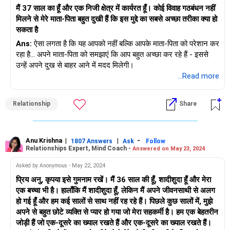
2. रिश्तेदारों और साथियों का दबाव: क्या आप उनका जीवन जी रहे हैं? नहीं!
मैं 37 साल का हूँ और एक निजी क्षेत्र में कार्यरत हूँ। कोई विवाह गठबंधन नहीं
फिर वे जो आपको बताते हैं उस पर ध्यान केंद्रित करना बंद करें और इस पर
मिलने से मेरे माता-पिता बहुत दुखी हैं कि इस मुद्दे का सबसे अच्छा तरीका क्या हो
ध्यान केंद्रित करें कि आप वैवाहिक साइटों या डेटिंग ऐप्स (यदि आप इसे चुनते
सकता है
हैं) का सर्वोत्तम उपयोग कैसे कर सकते हैं। इसके अलावा, अपने दोस्तों से
Ans:
ऐसा लगता है कि यह आपको नहीं बल्कि आपके माता-पिता को परेशान कर
अनुरोध करें कि वे आपकी मुलाकात किसी ऐसे व्यक्ति से कराएं, जिसे वे जानते
रहा है... अपने माता-पिता को समझाएं कि आप बहुत अच्छा कर रहे हैं - इससे
हों क्योंकि वे आपको अच्छी तरह से जानते हैं।
उन्हें अपने दुख से बाहर आने में मदद मिलेगी।
...Read more
आप ऑनलाइन समूहों और समुदायों में भी शामिल हो सकते हैं (यहां घोटालों और
घोटालेबाजों से सावधान रहें) जहां आपको मिलने और बातचीत करने के लिए
समान विचारधारा वाले लोग मिल सकते हैं। कुछ शौक वर्ग या साहसिक शिविरों
Relationship
Share
का हिस्सा बनने से भी समान बैठक बिंदु मिल सकते हैं जहां आप उन लोगों से
मिल सकते हैं जिनकी रुचि आपके जैसी ही है।
Anu Krishna
|
|
-
अंत में, हार मत मानिए... जब समय सही हो, तो वह सही है... इसलिए, आशा न
1807 Answers
Ask
Follow
Relationships Expert, Mind Coach -
Answered on May 23, 2024
खोएं लेकिन निश्चित रूप से अपनी वर्तमान भयभीत मानसिकता को खो दें और
एक ऐसी मानसिकता को अपनाएं जो आनंदमय, प्रसन्न और निस्वार्थ हो।
Asked by Anonymous - May 22, 2024
प्रिय अनु, कृपया इसे गुमनाम रखें। मैं 36 साल की हूँ, शादीशुदा हूँ और मेरा
शुभकामनाएं!
एक बच्चा भी है। हालाँकि मैं शादीशुदा हूँ, लेकिन मैं अपने जीवनसाथी से अलग
हो गई हूँ और हम कई सालों से साथ नहीं रह रहे हैं। पिछले कुछ सालों में, मुझे
अपने से बहुत छोटे व्यक्ति से प्यार हो गया जो मेरा सहकर्मी है। हम एक बेहतरीन
जोड़ी हैं जो एक-दूसरे का ख्याल रखते हैं और एक-दूसरे का ख्याल रखते हैं।