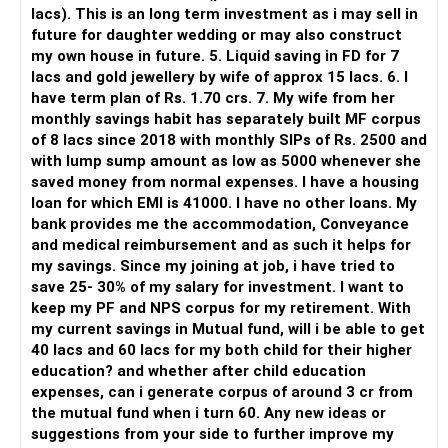
lacs). This is an long term investment as i may sell in
But you need to take responsibility for fund selection and
future for daughter wedding or may also construct
portfolio review.
my own house in future. 5. Liquid saving in FD for 7
lacs and gold jewellery by wife of approx 15 lacs. 6. I
There is also a risk of changing funds based on recent
have term plan of Rs. 1.70 crs. 7. My wife from her
performance.
monthly savings habit has separately built MF corpus
of 8 lacs since 2018 with monthly SIPs of Rs. 2500 and
» My Preference
with lump sump amount as low as 5000 whenever she
saved money from normal expenses. I have a housing
For someone investing for long-term goals, I would prefer:
loan for which EMI is 41000. I have no other loans. My
bank provides me the accommodation, Conveyance
– Invest through an AMFI-registered MFD.
and medical reimbursement and as such it helps for
– Use regular mutual fund plans.
my savings. Since my joining at job, i have tried to
– Have a properly structured asset allocation.
save 25- 30% of my salary for investment. I want to
– Review the portfolio periodically.
keep my PF and NPS corpus for my retirement. With
– Continue SIPs with discipline.
my current savings in Mutual fund, will i be able to get
– Rebalance based on goals, not market noise.
40 lacs and 60 lacs for my both child for their higher
education? and whether after child education
The platform should be secondary.
expenses, can i generate corpus of around 3 cr from
the mutual fund when i turn 60. Any new ideas or
The quality of your investment strategy and ongoing review
suggestions from your side to further improve my
is more important.