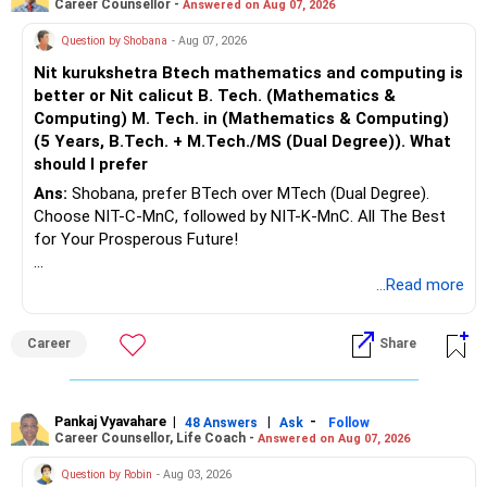
Career Counsellor -
Answered on Aug 07, 2026
Question by Shobana
- Aug 07, 2026
Nit kurukshetra Btech mathematics and computing is
better or Nit calicut B. Tech. (Mathematics &
Computing) M. Tech. in (Mathematics & Computing)
(5 Years, B.Tech. + M.Tech./MS (Dual Degree)). What
should I prefer
Ans:
Shobana, prefer BTech over MTech (Dual Degree).
Choose NIT-C-MnC, followed by NIT-K-MnC. All The Best
for Your Prosperous Future!
Follow RediffGURUS to Know More on 'Careers | Money |
...Read more
Health | Relationships'.
Career
Share
Pankaj Vyavahare
|
|
-
48 Answers
Ask
Follow
Career Counsellor, Life Coach -
Answered on Aug 07, 2026
Question by Robin
- Aug 03, 2026