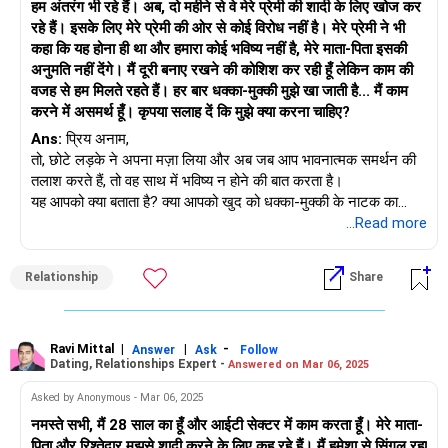
हम अंतरंग भी रहे हैं। अब, दो महीने से वे मेरे प्रेमी की शादी के लिए खोज कर
रहे हैं। इसके लिए मेरे प्रेमी की ओर से कोई विरोध नहीं है। मेरे प्रेमी ने भी
कहा कि यह होना ही था और हमारा कोई भविष्य नहीं है, मेरे माता-पिता इसकी
अनुमति नहीं देंगे। मैं दूरी बनाए रखने की कोशिश कर रही हूँ लेकिन काम की
वजह से हम मिलते रहते हैं। हर बार धक्का-मुक्की मुझे खा जाती है... मैं काम
करने में असमर्थ हूँ। कृपया सलाह दें कि मुझे क्या करना चाहिए?
Ans:
प्रिय अनाम,
तो, छोटे लड़के ने अपना मज़ा लिया और अब जब आप भावनात्मक समर्थन की
तलाश करते हैं, तो वह साथ में भविष्य न होने की बात करता है।
यह आपको क्या बताता है? क्या आपको खुद को धक्का-मुक्की के नाटक का
हिस्सा बनने देना चाहिए? साथ ही, अपनी शादी से अलग हुए बिना, यह सिर्फ़ एक
...Read more
अलग रिश्ता बनने जा रहा है। अब समय आ गया है कि आप स्वीकार करें कि
आप उससे ज़्यादा इसमें दिलचस्पी रखते हैं...
Relationship
Share
जहाँ ज़रूरी हो, वहाँ सीमाएँ खींचकर अपने दिमाग की सुरक्षा करें...
जहाँ तक कार्यस्थल पर मिलने की बात है, तो अब आपको उससे प्रतिरोध का
सामना करना पड़ेगा, वह आपकी मौजूदगी को स्वीकार भी नहीं कर सकता...और
यह दुख पहुँचाएगा; इसलिए मैंने सुझाव दिया कि यह सिर्फ़ दिल टूटने से ज़्यादा है,
Ravi Mittal
|
|
-
Answer
Ask
Follow
Dating, Relationships Expert -
Answered on Mar 06, 2025
यह एक दिमागी खेल है...अपने खुद के सबसे अच्छे दोस्त बनें और अपने लिए
सही सोचें!
Asked by Anonymous - Mar 06, 2025
नमस्ते सभी, मैं 28 साल का हूँ और आईटी सेक्टर में काम करता हूँ। मेरे माता-
शुभकामनाएँ!
पिता और रिश्तेदार मुझसे शादी करने के लिए कह रहे हैं। मैं हमेशा से सिंगल रहा