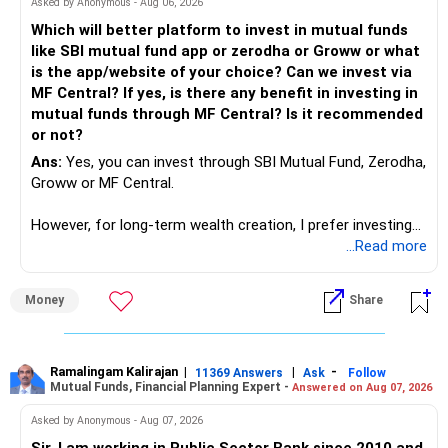
Asked by Anonymous - Aug 06, 2026
Now look the difference between CS & ETC/ECE.
Which will better platform to invest in mutual funds
Computer science focuses on software, logic, and
like SBI mutual fund app or zerodha or Groww or what
programming where as Electronics & telecommunication
is the app/website of your choice? Can we invest via
focuses on hardware, electronic circuit, signal processing.
MF Central? If yes, is there any benefit in investing in
if you enjoy logic maths, AI go for CS otherwise if you are
mutual funds through MF Central? Is it recommended
interested in physics, robotics, wireless communication go
or not?
for ETE/ ECE
Ans:
Yes, you can invest through SBI Mutual Fund, Zerodha,
As through CS you will get highly paid Data science career
Groww or MF Central.
like in ETE/ECE you will get VLSI, embedded system,
network architect careers.
However, for long-term wealth creation, I prefer investing
through an AMFI-registered MFD.
...Read more
» Why I Prefer MFD
Money
Share
– The platform is only a transaction facility.
– Good investment selection and review matter much
more.
Ramalingam Kalirajan
|
|
-
11369 Answers
Ask
Follow
Mutual Funds, Financial Planning Expert -
Answered on Aug 07, 2026
– An MFD can help select suitable funds for your goals.
– Your portfolio can be reviewed and rebalanced
Asked by Anonymous - Aug 07, 2026
periodically.