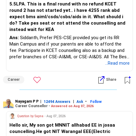
5.5LPA. This is a final round with no refund KCET
round 2 has not started yet.. i have 4255 rank abd
expect bms aiml/csds/csbs/aids in it. What should i
do? Take pes seat or not attend the counselling and
instead wait for KEA
Ans:
Siddanth, Prefer PES-CSE provided you get its RR
Main Campus and if your parents are able to afford the
fee. Participate in KCET counselling also as a backup and
prefer branches of CSE-AI&ML or CSE-AI&DS. All The Best
for Your Prosperous Future!
...Read more
Follow RediffGURUS to Know More on 'Careers | Money |
Career
Share
Health | Relationships'.
Nayagam P P
|
|
-
12494 Answers
Ask
Follow
Career Counsellor -
Answered on Aug 07, 2026
Question by Sapna
- Aug 07, 2026
Hello sir, My son got MNNIT allhabad EE in josaa
councelling.He got NIT Warangal EEE(Electric