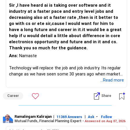
Sir ,I have heard ai is taking over software and it
industry at a faster pace and entry level jobs and
decreasing also at a faster rate ,then is it better to
go with cs or ete sir,cause I would want for him to
have a long future and career in it.it would be a great
help if u would detail a little about difference in core
electronics opportunity and future and in it and cs.
Thank you so much for the guidance.
Ans:
Namaste
Technology will replace the job and job industry. Its regular
change as we have seen some 30 years ago when market
introduces Tally software in accounting and finance sector.
...Read more
People used to say now accountant job will get reduces or
it will vanish from market. Only those get vanished
Career
Share
completely who rejected to learn Tally and work on it. The
same is here now. AI is covering almost every career and
its corner too. Definitely entry jobs will get reduce rather I
will say it will replace. So continuous learning is the key to
Ramalingam Kalirajan
|
|
-
11369 Answers
Ask
Follow
Mutual Funds, Financial Planning Expert -
Answered on Aug 07, 2026
success. We have to mount the technology so that we can
work to develop tools which will make our life ease.