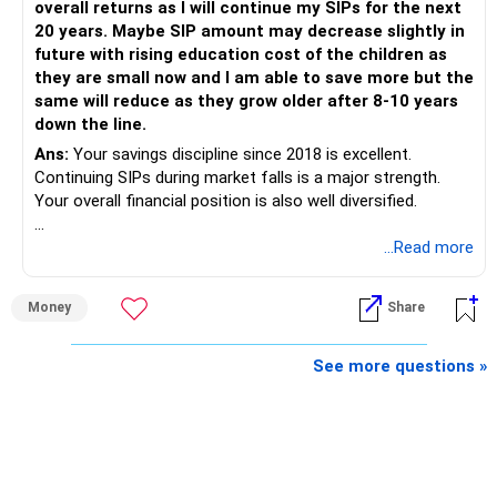
overall returns as I will continue my SIPs for the next
20 years. Maybe SIP amount may decrease slightly in
Best Regards,
future with rising education cost of the children as
they are small now and I am able to save more but the
K. Ramalingam, MBA, CFP,
same will reduce as they grow older after 8-10 years
down the line.
AMFI-Registered MFD – ARN 4188
Ans:
Your savings discipline since 2018 is excellent.
Continuing SIPs during market falls is a major strength.
www.holisticinvestment.in
Your overall financial position is also well diversified.
https://www.linkedin.com/in/ramalingamcfp/
» Current Position
...Read more
– Mutual funds are your main growth asset.
Money
Share
– Your family has around Rs.68 lakh in mutual funds.
– Your monthly family SIP is around Rs.32,500.
– NPS and PF are strong retirement assets.
See more questions »
– You also have Rs.7 lakh in liquid FD savings.
– The plot provides an additional long-term asset.
– Your wife is also building an independent investment
corpus.
– Your employer benefits are helping your savings rate.