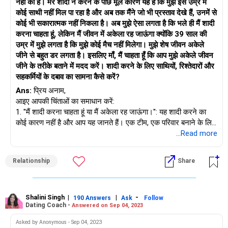
नहीं की है। मेरे शादी न करने के पीछे मूल कारण यह है कि मुझे इस उम्र में
कोई साथी नहीं मिल पा रहा है और अब तक मैंने जो भी प्रस्ताव देखे हैं, उनमें से
कोई भी सकारात्मक नहीं निकला है। अब मुझे ऐसा लगता है कि भले ही मैं शादी
करना चाहता हूं, लेकिन मैं जीवन में अकेला रह जाऊंगा क्योंकि 39 साल की
उम्र में मुझे लगता है कि मुझे कोई मैच नहीं मिलेगा। मुझे शेष जीवन अकेले
जीने से बहुत डर लगता है। इसलिए माँ, मैं चाहता हूँ कि आप मुझे अकेले जीवन
जीने के तरीके बताने में मदद करें। शादी करने के लिए साथियों, रिश्तेदारों और
सहकर्मियों के दबाव का सामना कैसे करें?
Ans:
प्रिय अनाम,
आइए आपकी चिंताओं का समाधान करें:
1. ''मैं शादी करना चाहता हूं या मैं अकेला रह जाऊंगा।'': यह शादी करने का
कोई कारण नहीं है और आप यह जानते हैं। एक टीम, एक परिवार बनाने के लिए
शादी करें जहां आप एक-दूसरे को आगे बढ़ने में मदद करें। संयोग से, आपके
...Read more
पास एक साथी भी है और अकेले दिन खुशी और कभी-कभी चुनौतियों से भरे
दिन बन जाते हैं। इसलिए, शादी की संभावनाओं की तलाश करते समय अपनी
Relationship
Share
मानसिकता बदलें ताकि जब आप किसी ऐसे व्यक्ति के साथ बातचीत कर रहे हों
जो मेल खाता हो, तो आप जरूरतमंदों से न मिलें, बल्कि इस पर ध्यान केंद्रित
करें कि आप दोनों एक साथ कैसे आगे बढ़ें।
आपका डर अभी आपको अधिक सकारात्मक कारणों के बजाय विवाह की ओर
Shalini Singh
|
|
-
190 Answers
Ask
Follow
Dating Coach -
Answered on Sep 04, 2023
खींच रहा है।
Asked by Anonymous - Sep 04, 2023