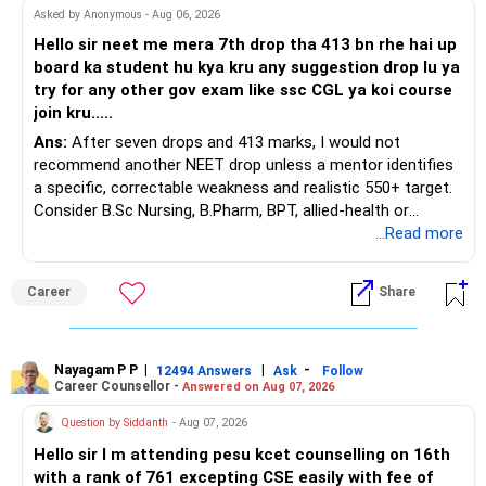
Asked by Anonymous - Aug 06, 2026
Hello sir neet me mera 7th drop tha 413 bn rhe hai up
board ka student hu kya kru any suggestion drop lu ya
try for any other gov exam like ssc CGL ya koi course
join kru.....
Ans:
After seven drops and 413 marks, I would not
recommend another NEET drop unless a mentor identifies
a specific, correctable weakness and realistic 550+ target.
Consider B.Sc Nursing, B.Pharm, BPT, allied-health or
biotechnology for professional entry. SSC CGL requires
...Read more
graduation, so pursue a degree first; choose a course, not
an indefinite attempt. Aapke Ujjwal Aur Samruddh
Career
Share
Bhavishya Ke Liye Dher Saari Shubhkaamnayein!
Rediff Gurus Se Judkar Rojgaar | Paisa | Sehat | Rishtey Ke
Baare Mein Aur Jaankari Paaiye.
Nayagam P P
|
|
-
12494 Answers
Ask
Follow
Career Counsellor -
Answered on Aug 07, 2026
Question by Siddanth
- Aug 07, 2026
Hello sir I m attending pesu kcet counselling on 16th
with a rank of 761 excepting CSE easily with fee of