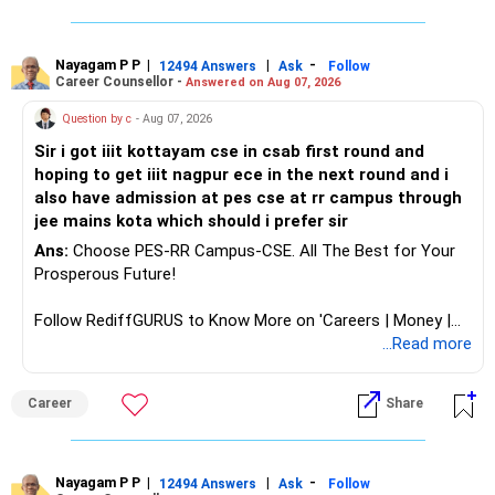
Future!
Follow RediffGURUS to Know More on 'Careers | Money |
Nayagam P P
|
|
-
12494 Answers
Ask
Follow
Career Counsellor -
Answered on Aug 07, 2026
Health | Relationships'.
Question by c
- Aug 07, 2026
Sir i got iiit kottayam cse in csab first round and
hoping to get iiit nagpur ece in the next round and i
also have admission at pes cse at rr campus through
jee mains kota which should i prefer sir
Ans:
Choose PES-RR Campus-CSE. All The Best for Your
Prosperous Future!
Follow RediffGURUS to Know More on 'Careers | Money |
Health | Relationships'.
...Read more
Career
Share
Nayagam P P
|
|
-
12494 Answers
Ask
Follow