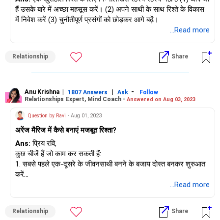
हैं उसके बारे में अच्छा महसूस करें। (2) अपने साथी के साथ रिश्ते के विकास
में निवेश करें (3) चुनौतीपूर्ण प्रसंगों को छोड़कर आगे बढ़ें।
...Read more
Relationship
Share
Anu Krishna
|
|
-
1807 Answers
Ask
Follow
Relationships Expert, Mind Coach -
Answered on Aug 03, 2023
Question by Ravi
- Aug 01, 2023
अरेंज मैरिज में कैसे बनाएं मजबूत रिश्ता?
Ans:
प्रिय रवि,
कुछ चीजें हैं जो काम कर सकती हैं:
1. सबसे पहले एक-दूसरे के जीवनसाथी बनने के बजाय दोस्त बनकर शुरुआत
करें
2. एक-दूसरे की पसंद-नापसंद के बारे में जानें
...Read more
3. एक-दूसरे के ख़ुशी और ख़ुशी के पलों के बारे में साझा करें
4. जीवन में आपके लक्ष्य क्या हैं, इस बारे में बोलें
Relationship
Share
5. समझें कि आपका साथी कब परिवार शुरू करना चाहता है या नहीं