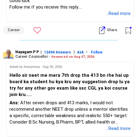
Good luck.
Follow me if you receive this reply.
» ULIP Policies
Radheshyam
...Read more
This is the area I would review carefully.
Career
Share
You have a large ULIP with Rs.15 lakh annual premium.
Three years are already paid, with Rs.30 lakh still payable.
Nayagam P P
|
|
-
You also have another Rs.10 lakh ULIP and an LIC policy.
12494 Answers
Ask
Follow
Career Counsellor -
Answered on Aug 07, 2026
At your present stage, these policies should not
Asked by Anonymous - Aug 06, 2026
automatically be continued.
Hello sir neet me mera 7th drop tha 413 bn rhe hai up
board ka student hu kya kru any suggestion drop lu ya
Ask for the following details for each policy:
try for any other gov exam like ssc CGL ya koi course
join kru.....
– Current surrender value
Ans:
After seven drops and 413 marks, I would not
– Maturity value
recommend another NEET drop unless a mentor identifies
– Remaining premium
a specific, correctable weakness and realistic 550+ target.
– Guaranteed benefits
Consider B.Sc Nursing, B.Pharm, BPT, allied-health or
– Fund value
biotechnology for professional entry. SSC CGL requires
...Read more
– Applicable surrender charges
graduation, so pursue a degree first; choose a course, not
– Tax implications