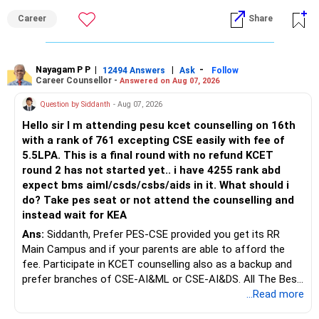
an indefinite attempt. Aapke Ujjwal Aur Samruddh
– Actual expected return
Career
Share
Bhavishya Ke Liye Dher Saari Shubhkaamnayein!
The large ULIP needs particular attention because
Rediff Gurus Se Judkar Rojgaar | Paisa | Sehat | Rishtey Ke
substantial premiums are still pending.
Baare Mein Aur Jaankari Paaiye.
Nayagam P P
|
|
-
12494 Answers
Ask
Follow
Career Counsellor -
Answered on Aug 07, 2026
After comparing the benefits and surrender value, exiting
unsuitable policies and redirecting money towards suitable
Question by Siddanth
- Aug 07, 2026
mutual funds may be better.
Hello sir I m attending pesu kcet counselling on 16th
with a rank of 761 excepting CSE easily with fee of
Do this only after reviewing the exact policy terms.
5.5LPA. This is a final round with no refund KCET
round 2 has not started yet.. i have 4255 rank abd
» FD Management
expect bms aiml/csds/csbs/aids in it. What should i
do? Take pes seat or not attend the counselling and
Rs.1 crore in FD is a strong safety cushion.
instead wait for KEA
Ans:
Siddanth, Prefer PES-CSE provided you get its RR
But keeping the entire retirement corpus in FDs may reduce
Main Campus and if your parents are able to afford the
long-term growth.
fee. Participate in KCET counselling also as a backup and
prefer branches of CSE-AI&ML or CSE-AI&DS. All The Best
Interest income is also taxable as per applicable rules.
for Your Prosperous Future!
...Read more
Therefore, gradually creating a diversified portfolio can be