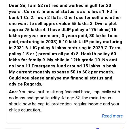
अपने भावनात्मक संबंध को पोषित करते हुए, एक साथ गुणवत्तापूर्ण समय बिताने
शारीरिक अंतरंगता को ऐसे तरीकों से पोषित करें जो दोनों भागीदारों के लिए
Dear Sir, I am 52 retired and worked in gulf for 20
को प्राथमिकता दें। एक-दूसरे के विकास में सहयोग करने के बारे में
आरामदायक और संतुष्टिदायक महसूस हो।
years . Current financial status is as follows 1. FD in
जानबूझकर सोचें, चाहे व्यक्तिगत रूप से हो या जोड़े के रूप में। एक-दूसरे की
अनुभवों, कमजोरियों और सपनों को साझा करके भावनात्मक अंतरंगता बनाए
bank 1 Cr. 2. I own 2 flats . One I use for self and other
उपलब्धियों का जश्न मनाएँ और चुनौतियों के दौरान एक-दूसरे को सांत्वना दें।
रखें।
one want to sell approx value 55 lakhs 3. Own a plot
अपने साथी की भावनात्मक ज़रूरतों को समझने की पूरी कोशिश करें।
approx 75 lakhs 4. I have ULIP policy of 75 lakhs( 15
अंत में, अगर आपको कभी भी मुश्किलों का सामना करना पड़े तो मदद या सलाह
5. साझा मूल्य और लक्ष्य
lakhs per year premium , 3 years paid, 30 lakhs to be
लेने में संकोच न करें। चाहे काउंसलिंग के ज़रिए हो या भरोसेमंद दोस्तों के
अपने मूल मूल्यों और दीर्घकालिक लक्ष्यों के बारे में खुली और ईमानदार बातचीत
paid, maturing in 2033) 5.10 lakh ULIP policy maturing
ज़रिए, बाहरी नज़रिया पाने से स्वस्थ और खुशहाल शादी को बनाए रखने में
करें।
in 2031 6. LIC policy 6 lakhs maturing in 2029 7. Term
मदद मिल सकती है। प्रतिबद्धता और समझ के साथ मिलकर काम करके, आप
साझा लक्ष्यों और सपनों को प्राप्त करने की दिशा में मिलकर काम करें। एक-
policy 1.5 cr ( premium all paid) 8. Heakth policy 60
एक संतोषजनक और स्थायी साझेदारी बना सकते हैं।
दूसरे के व्यक्तिगत लक्ष्यों का भी समर्थन करें, भले ही उनमें थोड़ा अंतर हो।
lakhs for family 9. My child in 12th grade 10. No emi
अनुकूलनीय बनें और एक साथ बढ़ने के इच्छुक रहें। जीवन के अनुभव और
no loan 11 Emergency fund around 15 lakhs in bank
व्यक्तिगत ज़रूरतें समय के साथ बदल सकती हैं, इसलिए एक-दूसरे के विकास
My current monthly expense 50 to 60k per month.
को समायोजित करने और समर्थन करने के लिए तैयार रहें।
Could you please analyse my financial status and
6. पेशेवर मदद
advice Regards,
यदि आप संचार, संघर्ष समाधान या अपने रिश्ते के अन्य क्षेत्रों में चुनौतियों का
Ans:
You have built a strong financial base, especially with
सामना कर रहे हैं, तो किसी चिकित्सक या परामर्शदाता से पेशेवर मदद लें।
no loans and good liquidity. At age 52, the main focus
थेरेपी मुद्दों का पता लगाने और स्वस्थ संचार और मुकाबला कौशल विकसित
should now be capital protection, regular income and your
करने के लिए एक सुरक्षित स्थान प्रदान कर सकती है।
childs education.
याद रखें, हर रिश्ता अनोखा होता है और जो एक जोड़े के लिए काम करता है वह
...Read more
दूसरे के लिए काम नहीं कर सकता है। मुख्य बात यह है कि आप अपने रिश्ते को
» Overall Financial Position
पोषित करें, खुले तौर पर और ईमानदारी से संवाद करें और एक साथ अनुकूलन