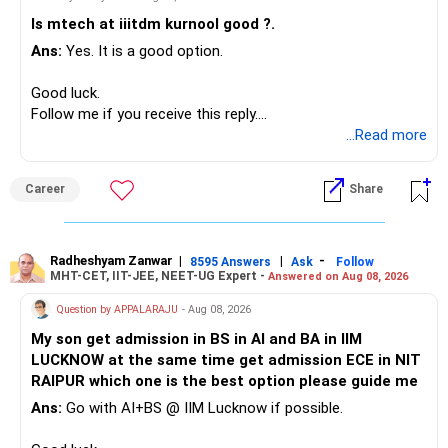
Instead, create a proper mix of:
Is mtech at iiitdm kurnool good ?.
Ans:
Yes. It is a good option.
– Safe fixed-income investments for near-term expenses.
– High-quality mutual funds for long-term growth.
Good luck.
– Adequate bank liquidity for emergencies.
Follow me if you receive this reply.
– A separate education corpus for your child.
Radheshyam
...Read more
This can give you both stability and growth.
Career
Share
» Childs Education
Your child is already in 12th grade.
Radheshyam Zanwar
|
|
-
8595 Answers
Ask
Follow
MHT-CET, IIT-JEE, NEET-UG Expert -
Answered on Aug 08, 2026
Therefore, this is your immediate financial priority.
Question by APPALARAJU
- Aug 08, 2026
Do not take high equity risk with money needed soon.
My son get admission in BS in AI and BA in IIM
LUCKNOW at the same time get admission ECE in NIT
Keep the education requirement separately identified.
RAIPUR which one is the best option please guide me
Ans:
Go with AI+BS @ IIM Lucknow if possible.
If a large amount is required for higher education, plan this
before investing for long-term growth.