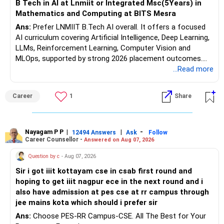
B Tech in AI at Lnmiit or Integrated Msc(5Years) in
It can help your portfolio beat inflation over the long term.
Mathematics and Computing at BITS Mesra
Ans:
Prefer LNMIIT B.Tech AI overall. It offers a focused
But equity allocation should match your retirement income
AI curriculum covering Artificial Intelligence, Deep Learning,
needs.
LLMs, Reinforcement Learning, Computer Vision and
MLOps, supported by strong 2026 placement outcomes.
Avoid taking aggressive risks simply to generate higher
Choose BIT Mesra’s Integrated M.Sc. Mathematics &
...Read more
returns.
Computing primarily if you have strong mathematical
aptitude and is targeting Quant, research, advanced
» Monthly Income Planning
Career
1
Share
analytics or a PhD. All The Best for Your Prosperous
Future!
Your present spending is manageable compared with your
financial assets.
Follow RediffGURUS to Know More on 'Careers | Money |
Nayagam P P
|
|
-
12494 Answers
Ask
Follow
Career Counsellor -
Answered on Aug 07, 2026
Health | Relationships'.
Still, inflation will increase your monthly requirement over
time.
Question by c
- Aug 07, 2026
Sir i got iiit kottayam cse in csab first round and
So your portfolio should have two parts:
hoping to get iiit nagpur ece in the next round and i
also have admission at pes cse at rr campus through
– A stable income bucket for regular expenses.
jee mains kota which should i prefer sir
– A growth bucket for expenses many years later.
Ans:
Choose PES-RR Campus-CSE. All The Best for Your