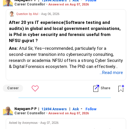
12494 Answers
Ask
Follow
I would not recommend buying another property with the
Career Counsellor -
Answered on Aug 07, 2026
sale proceeds.
Question by Atul
- Aug 06, 2026
» Plot
After 20 yrs IT experience(Software testing and
audits) in global and local government organisations,
The plot can remain as an existing asset.
is Phd in cyber security and forensic useful from
NFSU gujrat ?
But I would not depend on its future appreciation for
Ans:
Atul Sir, Yes—recommended, particularly for a
retirement planning.
second-career transition into cybersecurity consulting,
research or academia. NFSU offers a strong Cyber Security
If it is eventually sold, the proceeds can strengthen your
& Digital Forensics ecosystem. The PhD can effectively
financial portfolio.
leverage 20 years of software testing and audit experience
...Read more
while strengthening expertise in cybersecurity governance,
» Mutual Fund Strategy
forensic auditing, compliance and research. It requires a
Career
Share
substantial 4–6-year commitment, sustained research and
You have not mentioned any existing mutual fund corpus.
publications, making it most valuable for long-term
consulting, teaching, research or government advisory
This is one area where you can gradually add a growth
opportunities. All The Best for Your Prosperous Future, Sir!
Nayagam P P
|
|
-
12494 Answers
Ask
Follow
component.
Career Counsellor -
Answered on Aug 07, 2026
Follow RediffGURUS to Know More on 'Careers | Money |
At age 52, some equity exposure is still useful.
Asked by Anonymous - Aug 07, 2026
Health | Relationships'.