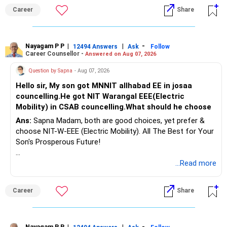
Follow RediffGURUS to Know More on 'Careers | Money |
considered.
Career
Share
Health | Relationships'.
Do not move the entire FD amount into equity at one time.
Nayagam P P
|
|
-
12494 Answers
Ask
Follow
A phased approach is more suitable for a retired investor.
Career Counsellor -
Answered on Aug 07, 2026
» Second Flat
Question by Sapna
- Aug 07, 2026
Hello sir, My son got MNNIT allhabad EE in josaa
You are considering selling the second flat for around
councelling.He got NIT Warangal EEE(Electric
Rs.55 lakh.
Mobility) in CSAB councelling.What should he choose
Ans:
Sapna Madam, both are good choices, yet prefer &
If there is no personal use for it, selling it can simplify your
choose NIT-W-EEE (Electric Mobility). All The Best for Your
finances.
Son's Prosperous Future!
The proceeds can be allocated towards:
Follow RediffGURUS to Know More on 'Careers | Money |
...Read more
Health | Relationships'.
– Child education
– Retirement income
Career
Share
– Emergency reserves
– Long-term growth investments
Nayagam P P
|
|
-