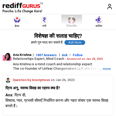
हेल्थ
मनी
रिलेशनशिप
करीयर
विशेषज्ञ की सलाह चाहिए?
हमारे गुरु मदद कर सकते हैं
Anu Krishna
|
|
-
1807 Answers
Ask
Follow
Relationships Expert, Mind Coach -
Answered on Jan 28, 2023
Anu Krishna is a mind coach and relationship expert.
The co-founder of Unfear Changemakers LLP, she has received
... more
her neuro linguistic programming training from National
Federation of NeuroLinguistic Programming, USA, and her energy
Question by Anonymous
on Jan 26, 2023
work specialisation from the Institute for Inner Studies, Manila.
She is an executive member of the Indian Association of
प्रिय अनु, स्वस्थ विवाह का रहस्य क्या है?
Adolescent Health.
Ans:
प्रिय डी,
विश्वास, प्यार, प्रभावी सीमाएँ निर्धारित करना और गहरा संचार एक स्वस्थ विवाह
बनाते हैं।