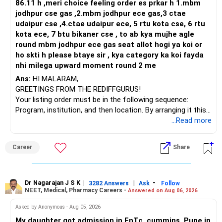
86.11 h ,meri choice feeling order es prkar h 1.mbm
jodhpur cse gas ,2.mbm jodhpur ece gas,3 ctae
udaipur cse ,4.ctae udaipur ece, 5 rtu kota cse, 6 rtu
kota ece, 7 btu bikaner cse , to ab kya mujhe agle
round mbm jodhpur ece gas seat allot hogi ya koi or
ho skti h please btaye sir , kya category ka koi fayda
nhi milega upward moment round 2 me
Ans:
HI MALARAM,
GREETINGS FROM THE REDIFFGURUS!
Your listing order must be in the following sequence:
Program, institution, and then location. By arranging it this
way, you can easily find the answer yourself.
...Read more
BEST WISHES.
Career
Share
Dr Nagarajan J S K
|
|
-
3282 Answers
Ask
Follow
NEET, Medical, Pharmacy Careers -
Answered on Aug 06, 2026
Asked by Anonymous - Aug 05, 2026
My daughter got admission in EnTc, cummins, Pune in