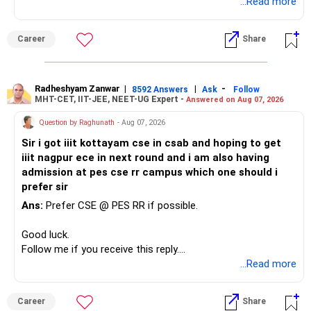
Follow me if you receive this reply.
...Read more
Radheshyam
Career
Share
Radheshyam Zanwar
|
|
-
8592 Answers
Ask
Follow
MHT-CET, IIT-JEE, NEET-UG Expert -
Answered on Aug 07, 2026
Question by Raghunath
- Aug 07, 2026
Sir i got iiit kottayam cse in csab and hoping to get
iiit nagpur ece in next round and i am also having
admission at pes cse rr campus which one should i
prefer sir
Ans:
Prefer CSE @ PES RR if possible.
Good luck.
Follow me if you receive this reply.
Radheshyam
...Read more
Career
Share