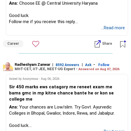
Ans:
Choose EE @ Central University Haryana
Good luck.
Follow me if you receive this reply.
Radheshyam
...Read more
Career
Share
Radheshyam Zanwar
|
|
-
8592 Answers
Ask
Follow
MHT-CET, IIT-JEE, NEET-UG Expert -
Answered on Aug 07, 2026
Asked by Anonymous - Aug 06, 2026
Sir 450 marks ews catagory me reneet exam me
bams gmc in mp kitne chance bante he or kon se
college me
Ans:
Your chances are Low/slim. Try Govt. Ayurvedic
Colleges in Bhopal, Gwalior, Indore, Rewa, and Jabalpur.
Good luck.