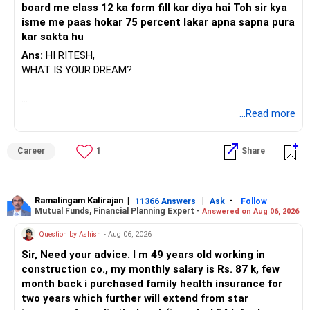
board me class 12 ka form fill kar diya hai Toh sir kya
isme me paas hokar 75 percent lakar apna sapna pura
kar sakta hu
Ans:
HI RITESH,
WHAT IS YOUR DREAM?
BEST WISHES.
...Read more
Career
1
Share
Ramalingam Kalirajan
|
|
-
11366 Answers
Ask
Follow
Mutual Funds, Financial Planning Expert -
Answered on Aug 06, 2026
Question by Ashish
- Aug 06, 2026
Sir, Need your advice. I m 49 years old working in
construction co., my monthly salary is Rs. 87 k, few
month back i purchased family health insurance for
two years which further will extend from star