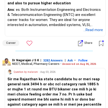
Follow RediffGURUS to Know More on 'Careers | Money |
and also to pursue higher education
Health | Relationships'.
Ans:
es. Both Instrumentation Engineering and Electronics
& Telecommunication Engineering (ENTC) are excellent
career tracks for women. They are ideal for anyone
interested in automation, embedded systems, VLSI,
robotics, IoT, and AI hardware. While both fields offer
...Read more
strong workplace diversity, global research opportunities,
and paths to higher studies, ENTC generally provides
Career
Share
broader career flexibility across the tech sector. Choose
ENTC for a wider range of software and hardware options,
or select Instrumentation if you want to specialize deeply
in automation and control systems. All The Best for Your
Dr Nagarajan J S K
|
|
-
3282 Answers
Ask
Follow
NEET, Medical, Pharmacy Careers -
Answered on Aug 06, 2026
Prosperous Future!
Question by malaram
- Aug 03, 2026
Follow RediffGURUS to Know More on 'Careers | Money |
Sir me Rajasthan ka state candidate hu or meri reap
Health | Relationships'.
general rank 3494 h or obc ncl category rank 1885 h
or mujhe 1 st round me BTU bikaner cse mili h jo ki
meri choice feeling order me 7 no. Pr h uske bad
upward moment me bhi same hi mili h or dono bar
against category agen se mili h or meri jee percentile