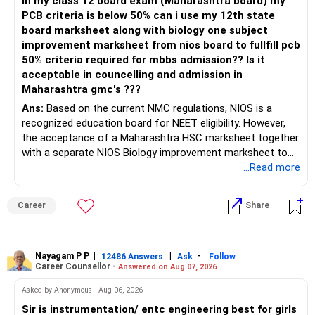
In my class 12 board exam (Maharashtra board) my
PCB criteria is below 50% can i use my 12th state
board marksheet along with biology one subject
improvement marksheet from nios board to fullfill pcb
50% criteria required for mbbs admission?? Is it
acceptable in councelling and admission in
Maharashtra gmc's ???
Ans:
Based on the current NMC regulations, NIOS is a
recognized education board for NEET eligibility. However,
the acceptance of a Maharashtra HSC marksheet together
with a separate NIOS Biology improvement marksheet to
satisfy the minimum 50% PCB eligibility requirement for
...Read more
MBBS admission is not explicitly clarified in the
Maharashtra NEET counselling guidelines. Therefore, you
Career
Share
are advised to seek official written clarification from the
Maharashtra State CET Cell/DMER before counselling.
Where feasible, fulfilling the required PCB eligibility through
a single recognized board provides greater certainty during
Nayagam P P
|
|
-
12486 Answers
Ask
Follow
Career Counsellor -
Answered on Aug 07, 2026
the admission process. All The Best for Your Prosperous
Future!
Asked by Anonymous - Aug 06, 2026
Sir is instrumentation/ entc engineering best for girls