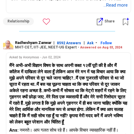
माहौल में रहते हैं वह विषाक्त है!
...Read more
आपको लगता है कि कुछ लोग आपको आगे बढ़ते हुए नहीं देख सकते!
आप विदेश जाना पसंद नहीं करते क्योंकि आप भारत में व्यापार करना चाहते हैं!
Relationship
Share
क्या आप देख सकते हैं कि आपने खुद को कैसे सीमित कर लिया है? इसे सपने
देखना लेकिन अपने ही पंख काटना कहते हैं। जब इतनी सारी आत्म-लगाई गई
बाधाएँ हों तो आप कोई निर्णय कैसे ले सकते हैं?
मेरा सुझाव है:
Radheshyam Zanwar
|
|
-
8592 Answers
Ask
Follow
MHT-CET, IIT-JEE, NEET-UG Expert -
Answered on Aug 03, 2024
- सभी संभावित विकल्पों को छोड़ दें
- प्रत्येक के पक्ष और विपक्ष की सूची बनाएँ
Asked by Anonymous - Jun 02, 2024
- वह चुनें जो आर्थिक रूप से व्यवहार्य हो
मैंने अभी-अभी विज्ञान विषय के साथ अपनी कक्षा १२वीं पूरी की है और मैं
- अपने माता-पिता को यह चुनने दें कि वे कहाँ रहना चाहते हैं
कॉलेज में दाखिला लेने वाला हूँ लेकिन आज मेरे मन में यह विचार आया कि क्या
मुझे अपने परिवार से दूर चले जाना चाहिए?..मैं एक गुजराती परिवार से था जो
आपने अभी-अभी अपना पारिवारिक जीवन शुरू किया है; विकास के दृष्टिकोण से
सूरत में रहता था..मैं बस यह पूछना चाहता था कि क्या परिवार से दूर जाकर
जो सबसे अच्छा है उस पर ध्यान केंद्रित करें...ऐसे निर्णय लें जो आपकी शादी
अकेले रहना अच्छा है..कभी-कभी मैं सोचता था कि मेट्रो शहरों में रहने के लिए
और करियर को आगे बढ़ाने में मदद करें...और ओह, आप शहर में अपराध देखना
गृहनगर क्यों छोड़ा जाए..मेरे पिता एक व्यवसायी हैं और मेरे सभी रिश्तेदार सूरत
चुन सकते हैं या आप अवसर देखना चुन सकते हैं...आपका ध्यान कहाँ है?
में रहते हैं..मुझे लगता है कि मुझे अपने गृहनगर में ही बस जाना चाहिए क्योंकि यह
मेरे लिए आर्थिक और मानसिक रूप से अच्छा होगा..लेकिन मैं क्या आप सलाह
शुभकामनाएँ!
चाहते हैं कि मैं सही सोच रहा हूँ या नहीं? कृपया मेरी मदद करें मैं अपने भविष्य
अनु कृष्णा
को लेकर बहुत परेशान और चिंतित हूँ
माइंड कोच|एनएलपी ट्रेनर|लेखक
Ans:
नमस्ते। आप गलत सोच रहे हैं। आपके विचार व्यावहारिक नहीं हैं।
ड्रॉप इन: www.unfear.io