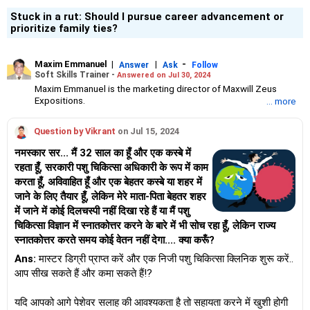
Stuck in a rut: Should I pursue career advancement or
prioritize family ties?
Maxim Emmanuel
|
|
-
Answer
Ask
Follow
Soft Skills Trainer -
Answered on Jul 30, 2024
Maxim Emmanuel is the marketing director of Maxwill Zeus
Expositions.
... more
An alumnus of the Xavier Institute of Management and Research,
Mumbai, Maxim has over 30 years of experience in training young
Question by Vikrant
on Jul 15, 2024
professionals and corporate organisations on how to improve
soft skills and build interpersonal relationships through effective
नमस्कार सर... मैं 32 साल का हूँ और एक कस्बे में
communication.
रहता हूँ, सरकारी पशु चिकित्सा अधिकारी के रूप में काम
He also works with students and job aspirants offering career
करता हूँ, अविवाहित हूँ और एक बेहतर कस्बे या शहर में
guidance, preparing them for job interviews and group
discussions and teaching them how to make effective
जाने के लिए तैयार हूँ, लेकिन मेरे माता-पिता बेहतर शहर
presentations.
में जाने में कोई दिलचस्पी नहीं दिखा रहे हैं या मैं पशु
चिकित्सा विज्ञान में स्नातकोत्तर करने के बारे में भी सोच रहा हूँ, लेकिन राज्य
स्नातकोत्तर करते समय कोई वेतन नहीं देगा.... क्या करूँ?
Ans:
मास्टर डिग्री प्राप्त करें और एक निजी पशु चिकित्सा क्लिनिक शुरू करें..
आप सीख सकते हैं और कमा सकते हैं!?
यदि आपको आगे पेशेवर सलाह की आवश्यकता है तो सहायता करने में खुशी होगी