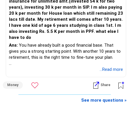
insurance for unlimited amt.(invested 54 k for two
years), investing 30 k per month in SIP. I m also paying
20 k per month for House loan which still remaining 23
lacs till date. My retirement will comes after 10 years.
I have one kid of age 6 years studying in class 1st. I m
also investing Rs. 5.5 K per month in PPF. what else I
have to do
Ans:
You have already built a good financial base. That
gives you a strong starting point. With another 10 years to
retirement, this is the right time to fine-tune your plan.
» What You Have Done Well
...Read more
– Health insurance for your family is a very good decision.
Money
Share
– Regular SIP of Rs.30,000 shows investing discipline.
– PPF investment of Rs.5,500 per month adds stability.
– Home loan EMI is getting your own house ready before
See more questions »
retirement.
– You have started planning well before retirement.
» Areas That Need More Attention