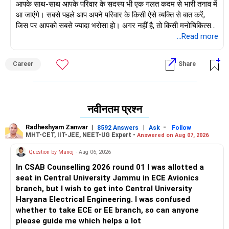
आपके साथ-साथ आपके परिवार के सदस्य भी एक गलत कदम से भारी तनाव में
मुझसे संपर्क करें: Facebook: anukrish07/ और LinkedIn:
आ जाएंगे। सबसे पहले आप अपने परिवार के किसी ऐसे व्यक्ति से बात करें,
anukrishna-joyofserving/
जिस पर आपको सबसे ज्यादा भरोसा हो। अगर नहीं है, तो किसी मनोचिकित्सक
या काउंसलर से बात करें।
...Read more
राधेश्याम झंवर, औरंगाबाद (एमएस)
Career
Share
नवीनतम प्रश्न
Radheshyam Zanwar
|
|
-
8592 Answers
Ask
Follow
MHT-CET, IIT-JEE, NEET-UG Expert -
Answered on Aug 07, 2026
Question by Manoj
- Aug 06, 2026
In CSAB Counselling 2026 round 01 I was allotted a
seat in Central University Jammu in ECE Avionics
branch, but I wish to get into Central University
Haryana Electrical Engineering. I was confused
whether to take ECE or EE branch, so can anyone
please guide me which helps a lot