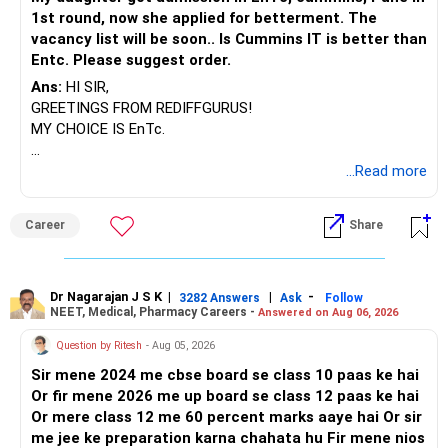
1st round, now she applied for betterment. The
vacancy list will be soon.. Is Cummins IT is better than
Entc. Please suggest order.
Ans:
HI SIR,
GREETINGS FROM REDIFFGURUS!
MY CHOICE IS EnTc.
BEST REGARDS.
...Read more
Career
Share
Dr Nagarajan J S K
|
|
-
3282 Answers
Ask
Follow
NEET, Medical, Pharmacy Careers -
Answered on Aug 06, 2026
Question by Ritesh
- Aug 05, 2026
Sir mene 2024 me cbse board se class 10 paas ke hai
Or fir mene 2026 me up board se class 12 paas ke hai
Or mere class 12 me 60 percent marks aaye hai Or sir
me jee ke preparation karna chahata hu Fir mene nios