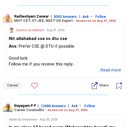
Radheshyam Zanwar
|
|
-
8592 Answers
Ask
Follow
MHT-CET, IIT-JEE, NEET-UG Expert -
Answered on Aug 07, 2026
Question by Siddhant
- Aug 07, 2026
Nit allahabad cse vs dtu cse
Ans:
Prefer CSE @ DTU if possible.
Good luck.
Follow me if you receive this reply.
Radheshyam
...Read more
Career
Share
Nayagam P P
|
|
-
12486 Answers
Ask
Follow
Career Counsellor -
Answered on Aug 07, 2026
Asked by Anonymous - Aug 06, 2026