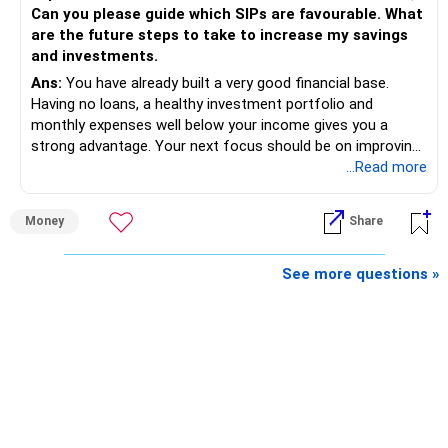
Can you please guide which SIPs are favourable. What
are the future steps to take to increase my savings
and investments.
Ans:
You have already built a very good financial base.
Having no loans, a healthy investment portfolio and
monthly expenses well below your income gives you a
strong advantage. Your next focus should be on improving
long-term wealth through disciplined SIPs and regular
...Read more
portfolio reviews.
Money
Share
» My Assessment
– Your total investment corpus is already well diversified.
See more questions »
– Mutual funds of Rs.35 lakhs provide long-term growth.
– Shares worth Rs.20 lakhs can create wealth if the
portfolio quality is good.
– Government bonds of Rs.60 lakhs give stability and
regular income.