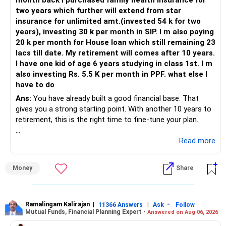
month back i purchased family health insurance for
two years which further will extend from star
insurance for unlimited amt.(invested 54 k for two
years), investing 30 k per month in SIP. I m also paying
20 k per month for House loan which still remaining 23
lacs till date. My retirement will comes after 10 years.
I have one kid of age 6 years studying in class 1st. I m
also investing Rs. 5.5 K per month in PPF. what else I
have to do
Ans:
You have already built a good financial base. That
gives you a strong starting point. With another 10 years to
retirement, this is the right time to fine-tune your plan.
» What You Have Done Well
...Read more
– Health insurance for your family is a very good decision.
Money
Share
– Regular SIP of Rs.30,000 shows investing discipline.
– PPF investment of Rs.5,500 per month adds stability.
– Home loan EMI is getting your own house ready before
retirement.
Ramalingam Kalirajan
|
|
-
11366 Answers
Ask
Follow
Mutual Funds, Financial Planning Expert -
Answered on Aug 06, 2026
– You have started planning well before retirement.