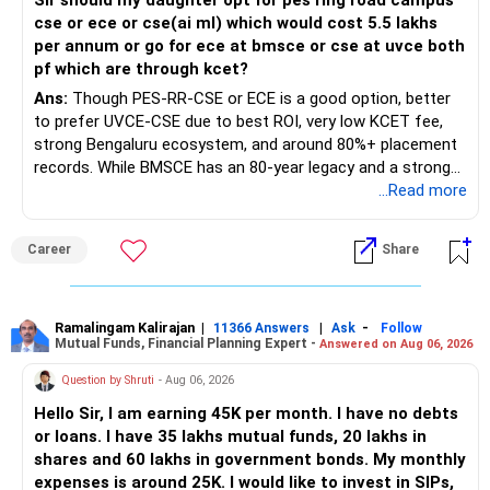
cse or ece or cse(ai ml) which would cost 5.5 lakhs
per annum or go for ece at bmsce or cse at uvce both
pf which are through kcet?
Ans:
Though PES-RR-CSE or ECE is a good option, better
to prefer UVCE-CSE due to best ROI, very low KCET fee,
strong Bengaluru ecosystem, and around 80%+ placement
records. While BMSCE has an 80-year legacy and a strong
alumni network, you should carefully weigh the ECE branch
...Read more
against your other choices. The recent surge in seat
numbers may impact the individual attention and
Career
Share
placement opportunities compared to previous years,
making it a potentially lower priority on your list. All The
Best for Your Daughter's Prosperous Future!
Ramalingam Kalirajan
|
|
-
11366 Answers
Ask
Follow
Mutual Funds, Financial Planning Expert -
Answered on Aug 06, 2026
Follow RediffGURUS to Know More on 'Careers | Money |
Health | Relationships'.
Question by Shruti
- Aug 06, 2026
Hello Sir, I am earning 45K per month. I have no debts
or loans. I have 35 lakhs mutual funds, 20 lakhs in
shares and 60 lakhs in government bonds. My monthly
expenses is around 25K. I would like to invest in SIPs,