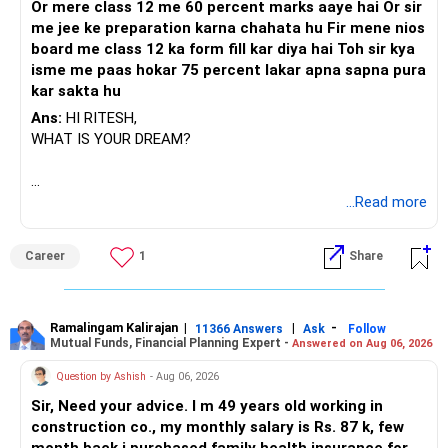
Or mere class 12 me 60 percent marks aaye hai Or sir
me jee ke preparation karna chahata hu Fir mene nios
board me class 12 ka form fill kar diya hai Toh sir kya
isme me paas hokar 75 percent lakar apna sapna pura
kar sakta hu
Ans:
HI RITESH,
WHAT IS YOUR DREAM?
BEST WISHES.
...Read more
Career
1
Share
Ramalingam Kalirajan
|
|
-
11366 Answers
Ask
Follow
Mutual Funds, Financial Planning Expert -
Answered on Aug 06, 2026
Question by Ashish
- Aug 06, 2026
Sir, Need your advice. I m 49 years old working in
construction co., my monthly salary is Rs. 87 k, few