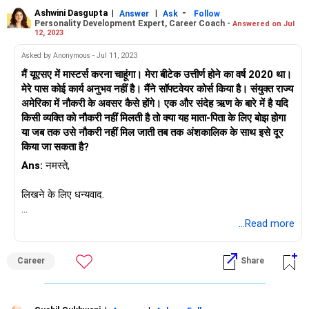
Ashwini Dasgupta
|
|
-
Answer
Ask
Follow
Personality Development Expert, Career Coach -
Answered on Jul
12, 2023
Asked by Anonymous - Jul 11, 2023
मैं यूएसए में मास्टर्स करना चाहूंगा। मेरा बीटेक उत्तीर्ण होने का वर्ष 2020 था।
मेरे पास कोई कार्य अनुभव नहीं है। मैंने सॉफ्टवेयर कोर्स किया है। संयुक्त राज्य
अमेरिका में नौकरी के अवसर कैसे होंगे। एक और संदेह ऋण के बारे में है यदि
किसी व्यक्ति को नौकरी नहीं मिलती है तो क्या यह माता-पिता के लिए बोझ होगा
या जब तक उसे नौकरी नहीं मिल जाती तब तक अंशकालिक के साथ इसे दूर
किया जा सकता है?
Ans:
नमस्ते,
लिखने के लिए धन्यवाद.
विचार करने के लिए सबसे महत्वपूर्ण पहलू अंतिम निर्णय लेने से पहले कुछ शोध
...Read more
करना है। जब तक आपके पास अमेरिकी बाजार पर पर्याप्त डेटा नहीं है,
खासकर उस क्षेत्र में जहां आप नौकरी की तलाश में हैं, मेरा सुझाव होगा कि आप
Career
Share
भारत में नौकरी ढूंढें और साथ ही अपना शोध करें और फिर अमेरिका चले
जाएं।