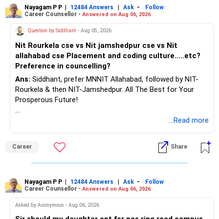
Nayagam P P
|
|
-
12484 Answers
Ask
Follow
Career Counsellor -
Answered on Aug 06, 2026
K. Ramalingam, MBA, CFP,
Question by Siddhant
- Aug 05, 2026
AMFI-Registered MFD – ARN 4188
Nit Rourkela cse vs Nit jamshedpur cse vs Nit
allahabad cse Placement and coding culture.....etc?
www.holisticinvestment.in
Preference in councelling?
Ans:
Siddhant, prefer MNNIT Allahabad, followed by NIT-
https://www.linkedin.com/in/ramalingamcfp/
Rourkela & then NIT-Jamshedpur. All The Best for Your
Prosperous Future!
Follow RediffGURUS to Know More on 'Careers | Money |
...Read more
Health | Relationships'.
Career
Share
Nayagam P P
|
|
-
12484 Answers
Ask
Follow
Career Counsellor -
Answered on Aug 06, 2026
Asked by Anonymous - Aug 06, 2026
Sir should my daughter opt for pes ring road campus