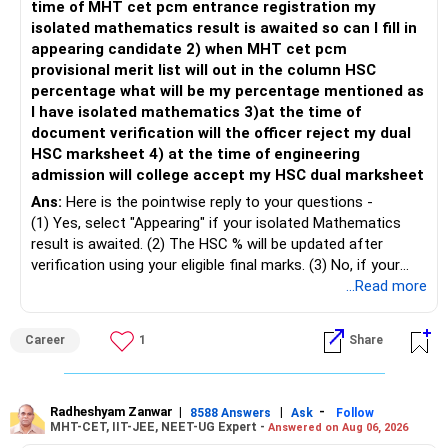
time of MHT cet pcm entrance registration my
– Review this goal every two to three years.
isolated mathematics result is awaited so can I fill in
– This fund may witness sharper ups and downs than
appearing candidate 2) when MHT cet pcm
» Emergency Fund
diversified equity funds.
provisional merit list will out in the column HSC
percentage what will be my percentage mentioned as
– Maintain at least 6 to 12 months of family expenses.
– Investing Rs.5,000 per month through SIP is a disciplined
I have isolated mathematics 3)at the time of
– Keep this money in safe and easily accessible
approach and helps reduce timing risk.
document verification will the officer reject my dual
investments.
HSC marksheet 4) at the time of engineering
– This prevents disturbing your long-term investments.
For most investors, I prefer actively managed diversified
admission will college accept my HSC dual marksheet
equity funds over momentum index funds because:
» Home Loan Strategy
Ans:
Here is the pointwise reply to your questions -
– Fund managers can reduce exposure to expensive or
(1) Yes, select "Appearing" if your isolated Mathematics
– Continue your EMI regularly.
weak sectors.
result is awaited. (2) The HSC % will be updated after
– If you receive bonus or any lump sum, consider part
verification using your eligible final marks. (3) No, if your
prepayment.
– They can adapt to changing market conditions.
documents comply with Maharashtra Board rules, they
...Read more
– Balance this with your retirement investments.
won't be rejected. (4) Yes, colleges accept dual HSC +
– Do not use all surplus for loan closure alone.
– They aim to manage downside risk better during volatile
isolated Mathematics marksheets if they meet CET Cell
Career
1
Share
markets.
eligibility.
» Insurance Review
My suggestion: If this is your first equity SIP or your core
Good luck.
– Health insurance is in place. Good.
investment, choose a diversified actively managed mutual
Follow me if you receive this reply.
Radheshyam Zanwar
|
|
-
8588 Answers
Ask
Follow
MHT-CET, IIT-JEE, NEET-UG Expert -
Answered on Aug 06, 2026
– Also check whether you have adequate term life
fund instead of putting the entire Rs.5,000 into a
Radheshyam