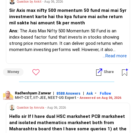
Question by Ankit
- Aug 06, 2026
» Areas That Need More Attention
Sir Axis max nifty 500 momentum 50 fund mai mai 5yr
investment karte hai tho kya future mai ache return
– Your retirement is only 10 years away.
mil sakte hai amount 5k per month
– Your child is just 6 years old.
– Higher education expenses will come after your
Ans:
The Axis Max Nifty 500 Momentum 50 Fund is an
retirement.
index-based factor fund that invests in stocks showing
– So, retirement and child's education must run together.
strong price momentum. It can deliver good returns when
momentum investing performs well. However, it also
» Retirement Planning
carries higher risk and volatility than diversified actively
...Read more
managed equity funds.
– Review whether your present SIP is enough.
Money
Share
– Increase SIP every year whenever salary increases.
My view for a 5-year investment:
– Even a small annual increase can create a much bigger
corpus.
– A 5-year period is the minimum. A 7–10 year horizon is
– Keep retirement as your first financial priority.
more suitable for this type of fund.
Radheshyam Zanwar
|
|
-
8588 Answers
Ask
Follow
MHT-CET, IIT-JEE, NEET-UG Expert -
Answered on Aug 06, 2026
» Child's Education
– Returns cannot be guaranteed. Good performance in the
Question by Amruta
- Aug 06, 2026
past does not ensure similar returns in the future.
Hello sir If I have dual HSC marksheet PCB marksheet
– Create a separate mutual fund portfolio for your child's
and isolated mathematics marksheet both from
education.
– Momentum strategies can underperform for long periods
Maharashtra board then I have some queries 1) at the
– Avoid mixing it with retirement investments.
when market trends reverse.