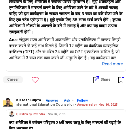
लेखांकन के लिए अमेरिका में सर्वोच्च पेशेवर प्रमाणन है। मुझे अकाउंट्स और
इन क्षेत्रों में अपनी क्षमताओं को बढ़ाएं, और इसी कारण से मैं सुझाव दूंगा कि आप
एनालिटिक्स में मास्टर्स करने के लिए अमेरिका जाने के बारे में आपकी सलाह
ऑनलाइन पाठ्यक्रम, परियोजनाएं, या पूर्ण प्रमाणन शुरू करें। इसके अलावा,
चाहिए जो इस कार्यक्रम के सफल समापन के बाद 3 साल का वर्क वीजा पाने के
याद रखें कि संबंधित इंटर्नशिप या परियोजनाओं के माध्यम से एआई या एमएल के
लिए एक स्टेम प्रोग्राम है। मुझे इसके लिए 35 लाख खर्च करने होंगे। कृपया
प्रति आपके उत्साह और प्रतिबद्धता को प्रदर्शित करके आपके आवेदन को
अमेरिका में नौकरी के अवसरों के बारे में सलाह दें और क्या यह कदम उठाना
काफी बढ़ाया जा सकता है।
समझदारी होगी।
Ans:
संयुक्त राज्य अमेरिका में अकाउंटिंग और एनालिटिक्स में मास्टर डिग्री
अधिक जानकारी के लिए आप हमारी वेबसाइट पर जा सकते हैं।
प्राप्त करने से कई लाभ मिलते हैं, जिसमें 12 महीने का वैकल्पिक व्यावहारिक
प्रशिक्षण (OPT) और संभावित 24 महीने का OPT एक्सटेंशन शामिल है, जो
अमेरिका में 3 साल तक काम करने की अनुमति देता है। यह कार्यक्रम कर
कानूनों, अनुपालन संबंधी चिंताओं और कॉर्पोरेट प्रशासन मानकों में बदलाव के
...Read more
कारण योग्य CPA और अकाउंटिंग पेशेवरों की मजबूत मांग को पूरा करने के
लिए डिज़ाइन किया गया है। CPA और 20 वर्षों के अनुभव के साथ, आप वित्तीय
Career
Share
विश्लेषक, नियंत्रक या CFO के रूप में शीर्ष पदों को लक्षित कर सकते हैं। यह
कार्यक्रम उन्नत एनालिटिक्स टूल, यू.एस.-विशिष्ट अकाउंटिंग ज्ञान और
विश्वव्यापी नेटवर्क तक पहुँच भी प्रदान करता है। हालाँकि, पहली बार के
निवेशक के रूप में, आपको वित्तीय बाधाओं, नौकरी बाजार की प्रतिस्पर्धा, ROI,
Dr Karan Gupta
|
|
-
Answer
Ask
Follow
International Education Counsellor -
Answered on Nov 10, 2025
स्थानांतरण और अनुकूलनशीलता और वीज़ा और आव्रजन नीति जोखिमों जैसे
कारकों पर विचार करना चाहिए। नेटवर्किंग को अधिकतम करने के लिए,
Question by Ravindra
- Nov 04, 2025
आपको बेहतर अकाउंटिंग और एनालिटिक्स पेशेवर प्लेसमेंट रिकॉर्ड वाले उच्च
क्या अमेरिका में वर्तमान परिदृश्य 26वीं शरद ऋतु के लिए मास्टर्स की पढ़ाई के
रैंक वाले कॉलेजों पर शोध करना चाहिए और छात्रवृत्ति, सहायक या अंशकालिक
लिए अनुकूल है?