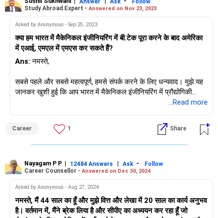
यह सच है कि अमेरिका में बिना नौकरी के टिके रहना चुनौतीपूर्ण हो सकता है।
Sushil Sukhwani
|
|
-
Answer
Ask
Follow
Study Abroad Expert -
Answered on Nov 23, 2023
साथ ही फिलहाल अमेरिकी बाजार काफी सशंकित है। हां, आप अमेरिका में
अंशकालिक नौकरी कर सकते हैं लेकिन आपको वहां के कानूनों के बारे में पता
Asked by Anonymous - Sep 25, 2023
होना चाहिए क्योंकि वहां कुछ सीमाएं हैं।
क्या हम भारत में मैकेनिकल इंजीनियरिंग में बी.टेक पूरा करने के बाद अमेरिका
इसलिए शोध करें, योजना बनाएं, तैयारी करें और फिर कार्य करें।
में एआई, एमएल में एमएस कर सकते हैं?
Ans:
नमस्ते,
उम्मीद है ये मदद करेगा। शुभकामनाएं।
सबसे पहले और सबसे महत्वपूर्ण, हमसे संपर्क करने के लिए धन्यवाद। मुझे यह
आपकी सफलता के लिए. तुम रहो. विश्वास रखें
जानकर खुशी हुई कि आप भारत में मैकेनिकल इंजीनियरिंग में प्रौद्योगिकी
अश्विनी दासगुप्ता
स्नातक की पढ़ाई कर रहे हैं। आपके प्रश्न के उत्तर के रूप में, मैं आपको बताना
...Read more
-कॉन्फिडेंस डिकोडेड के लेखक। क्या यह एक कौशल या मनोवृत्ति है?
चाहूंगा कि भारत में मैकेनिकल इंजीनियरिंग में बी.टेक पूरा करने पर, आप
निश्चित रूप से अमेरिका में एआई/एमएल में मास्टर डिग्री हासिल कर सकते
Career
1
Share
हैं। आपको यह जानकर खुशी होगी कि आर्टिफिशियल इंटेलिजेंस (एआई) या
मशीन लर्निंग (एमएल) के कार्यक्रमों के लिए संयुक्त राज्य अमेरिका के कई
विश्वविद्यालयों द्वारा विभिन्न पृष्ठभूमि के छात्रों को स्वीकार किया जाता है। इतना
ही नहीं, इंजीनियरिंग पृष्ठभूमि से आना फायदेमंद हो सकता है।
Nayagam P P
|
|
-
12484 Answers
Ask
Follow
Career Counsellor -
Answered on Dec 30, 2024
फिर भी, प्रवेश के लिए आवश्यक शर्तों को पूरा करने के लिए, आपको यह साबित
Asked by Anonymous - Aug 27, 2024
करने की आवश्यकता हो सकती है कि आप कुछ प्रोग्रामिंग भाषाओं में पारंगत हैं
नमस्ते, मैं 44 साल का हूँ और मुझे वित्त और लेखा में 20 साल का कार्य अनुभव
और साथ ही कंप्यूटर विज्ञान, गणित और सांख्यिकी की बुनियादी समझ प्रदर्शित
है। वर्तमान में, मैंने ब्रेक लिया है और सीपीए का अध्ययन कर रहा हूँ जो
करते हैं। मैं अनुशंसा करूंगा कि आप इस पाठ्यक्रम में नामांकन करने से पहले