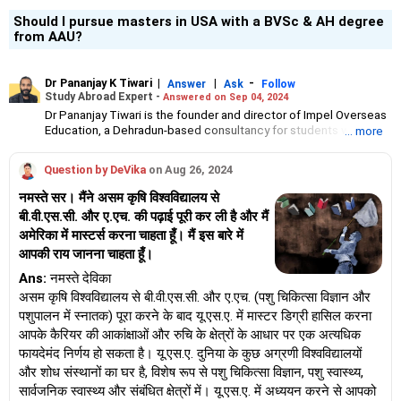
Should I pursue masters in USA with a BVSc & AH degree
from AAU?
Dr Pananjay K Tiwari
|
|
-
Answer
Ask
Follow
Study Abroad Expert -
Answered on Sep 04, 2024
Dr Pananjay Tiwari is the founder and director of Impel Overseas
Education, a Dehradun-based consultancy for students who want
... more
to study abroad in the fields of engineering, science, agriculture,
medicine, arts and the humanities.
Question by DeVika
on Aug 26, 2024
They also guide PhD students who are studying internationally
with their research.
नमस्ते सर। मैंने असम कृषि विश्वविद्यालय से
Dr Pananjay has 21 years of academic and research experience
बी.वी.एस.सी. और ए.एच. की पढ़ाई पूरी कर ली है और मैं
and has published several books and research papers in various
अमेरिका में मास्टर्स करना चाहता हूँ। मैं इस बारे में
Indian and international journals.
He is a gold medallist with a master’s degree in science and a
आपकी राय जानना चाहता हूँ।
PhD in environmental sciences from the Hemvati Nandan
Ans:
नमस्ते देविका
Bahuguna Garhwal Central University, Uttarakhand.
असम कृषि विश्वविद्यालय से बी.वी.एस.सी. और ए.एच. (पशु चिकित्सा विज्ञान और
पशुपालन में स्नातक) पूरा करने के बाद यू.एस.ए. में मास्टर डिग्री हासिल करना
आपके कैरियर की आकांक्षाओं और रुचि के क्षेत्रों के आधार पर एक अत्यधिक
फायदेमंद निर्णय हो सकता है। यू.एस.ए. दुनिया के कुछ अग्रणी विश्वविद्यालयों
और शोध संस्थानों का घर है, विशेष रूप से पशु चिकित्सा विज्ञान, पशु स्वास्थ्य,
सार्वजनिक स्वास्थ्य और संबंधित क्षेत्रों में। यू.एस.ए. में अध्ययन करने से आपको