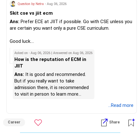
insurance.
momentum fund. If you already have a well-diversified
Question by Netra
- Aug 06, 2026
– The cover should protect your family till your financial
portfolio, a small allocation to a momentum strategy can
Skit cse vs jiit ecm
responsibilities reduce.
be considered as a satellite investment, not the main one.
Ans:
Prefer ECE at JIIT if possible. Go with CSE unless you
» Portfolio Review
Best Regards,
are certain you want only a pure CSE curriculum.
– Review your mutual fund portfolio once every year.
K. Ramalingam, MBA, CFP,
Good luck.
– Avoid frequent switching based on market movements.
Follow me if you receive this reply.
Asked on - Aug 06, 2026 | Answered on Aug 06, 2026
– Stay invested through market ups and downs.
AMFI-Registered MFD – ARN 4188
Radheshyam
How is the reputation of ECM in
– Long-term discipline usually gives better results.
JIIT
www.holisticinvestment.in
» Finally
Ans:
It is good and recommended.
https://www.linkedin.com/in/ramalingamcfp/
But if you really want to take
– Your financial journey is moving in the right direction.
admission there, it is recommended
– Focus now on increasing investments every year.
to visit in person to learn more
– Build a strong retirement corpus.
details.
...Read more
– Keep separate planning for your child's future.
– Review your complete financial plan annually.
– These steps can help you retire with greater confidence
Career
Share
and financial comfort.
Best Regards,