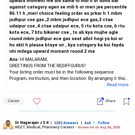
upward moment me bhi same hi mili h or dono bar
against category agen se mili h or meri jee percentile
86.11 h ,meri choice feeling order es prkar h 1.mbm
jodhpur cse gas ,2.mbm jodhpur ece gas,3 ctae
udaipur cse ,4.ctae udaipur ece, 5 rtu kota cse, 6 rtu
kota ece, 7 btu bikaner cse , to ab kya mujhe agle
round mbm jodhpur ece gas seat allot hogi ya koi or
ho skti h please btaye sir , kya category ka koi fayda
nhi milega upward moment round 2 me
Ans:
HI MALARAM,
GREETINGS FROM THE REDIFFGURUS!
Your listing order must be in the following sequence:
Program, institution, and then location. By arranging it this
way, you can easily find the answer yourself.
...Read more
BEST WISHES.
Career
Share
Dr Nagarajan J S K
|
|
-
3282 Answers
Ask
Follow
NEET, Medical, Pharmacy Careers -
Answered on Aug 06, 2026