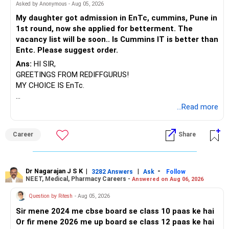
Asked by Anonymous - Aug 05, 2026
My daughter got admission in EnTc, cummins, Pune in
1st round, now she applied for betterment. The
vacancy list will be soon.. Is Cummins IT is better than
Entc. Please suggest order.
Ans:
HI SIR,
GREETINGS FROM REDIFFGURUS!
MY CHOICE IS EnTc.
BEST REGARDS.
...Read more
Career
Share
Dr Nagarajan J S K
|
|
-
3282 Answers
Ask
Follow
NEET, Medical, Pharmacy Careers -
Answered on Aug 06, 2026
Question by Ritesh
- Aug 05, 2026
Sir mene 2024 me cbse board se class 10 paas ke hai
Or fir mene 2026 me up board se class 12 paas ke hai