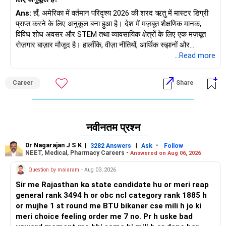
रोजगार विकल्पों पर विचार करना चाहिए। आपके समृद्ध भविष्य के लिए
शुभकामनाएँ। 'नौकरियां | शिक्षा | करियर' पर अधिक जानने के लिए
Ans:
हाँ, अमेरिका में वर्तमान परिदृश्य 2026 की शरद ऋतु में मास्टर डिग्री
RediffGURUS को फॉलो करें।
प्राप्त करने के लिए अनुकूल बना हुआ है। देश में मज़बूत शैक्षणिक मानक,
विविध शोध अवसर और STEM तथा व्यावसायिक क्षेत्रों के लिए एक मज़बूत
रोज़गार बाज़ार मौजूद है। हालाँकि, वीज़ा नीतियों, आर्थिक रुझानों और
कार्यक्रम-विशिष्ट प्लेसमेंट के बारे में अपडेट रहना उचित है।
...Read more
Career
Share
नवीनतम प्रश्न
Dr Nagarajan J S K
|
|
-
3282 Answers
Ask
Follow
NEET, Medical, Pharmacy Careers -
Answered on Aug 06, 2026
Question by malaram
- Aug 03, 2026
Sir me Rajasthan ka state candidate hu or meri reap
general rank 3494 h or obc ncl category rank 1885 h
or mujhe 1 st round me BTU bikaner cse mili h jo ki
meri choice feeling order me 7 no. Pr h uske bad