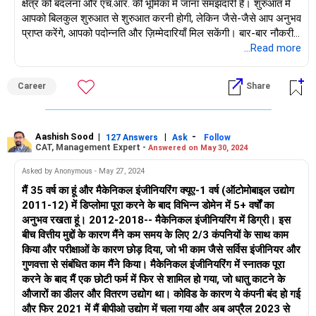
क्षेत्र को बदलना और एच.आर. की भूमिका में जाना समझदारी है। शुरुआत में
आपको बिलकुल शुरुआत से शुरुआत करनी होगी, लेकिन जैसे-जैसे आप अनुभव
प्राप्त करेंगे, आपको पदोन्नति और ज़िम्मेदारियाँ मिल सकेंगी। बार-बार नौकरी
बदलने से बचें क्योंकि यह लंबे समय में मददगार नहीं होगा।
...Read more
Career
Share
Aashish Sood
|
|
-
127 Answers
Ask
Follow
CAT, Management Expert -
Answered on May 30, 2024
Asked by Anonymous - May 27, 2024
मैं 35 वर्ष का हूं और मैकेनिकल इंजीनियरिंग क्यूए-1 वर्ष (ऑटोमोबाइल उद्योग
2011-12) में डिप्लोमा पूरा करने के बाद विभिन्न डोमेन में 5+ वर्षों का
अनुभव रखता हूं। 2012-2018-- मैकेनिकल इंजीनियरिंग में डिग्री। इस
बीच वित्तीय मुद्दों के कारण मैंने कम समय के लिए 2/3 कंपनियों के साथ काम
किया और परीक्षाओं के कारण छोड़ दिया, जो भी काम जैसे सर्विस इंजीनियर और
गुणवत्ता से संबंधित काम मैंने किया। मैकेनिकल इंजीनियरिंग में स्नातक पूरा
करने के बाद मैं एक छोटी फर्म में फिर से शामिल हो गया, जो धातु काटने के
औजारों का डीलर और वितरण उद्योग था। कोविड के कारण ये कंपनी बंद हो गई
और फिर 2021 में मैं बीपीओ उद्योग में चला गया और अब अप्रैल 2023 से