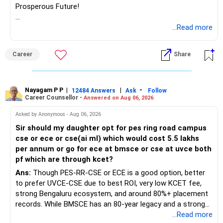
Prosperous Future!
Follow RediffGURUS to Know More on 'Careers | Money |
...Read more
Health | Relationships'.
Career
Share
Nayagam P P
|
|
-
12484 Answers
Ask
Follow
Career Counsellor -
Answered on Aug 06, 2026
Asked by Anonymous - Aug 06, 2026
Sir should my daughter opt for pes ring road campus
cse or ece or cse(ai ml) which would cost 5.5 lakhs
per annum or go for ece at bmsce or cse at uvce both
pf which are through kcet?
Ans:
Though PES-RR-CSE or ECE is a good option, better
to prefer UVCE-CSE due to best ROI, very low KCET fee,
strong Bengaluru ecosystem, and around 80%+ placement
records. While BMSCE has an 80-year legacy and a strong
alumni network, you should carefully weigh the ECE branch
...Read more