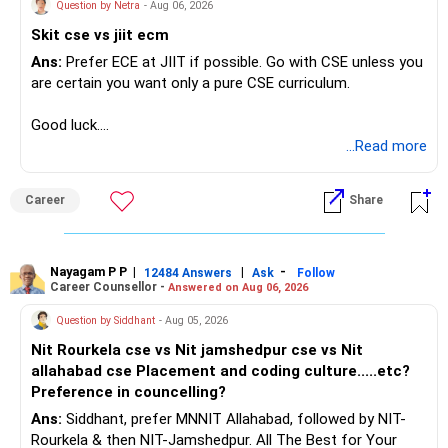
Question by Netra
- Aug 06, 2026
Skit cse vs jiit ecm
Ans:
Prefer ECE at JIIT if possible. Go with CSE unless you
are certain you want only a pure CSE curriculum.
Good luck.
Follow me if you receive this reply.
...Read more
Radheshyam
Career
Share
Nayagam P P
|
|
-
12484 Answers
Ask
Follow
Career Counsellor -
Answered on Aug 06, 2026
Question by Siddhant
- Aug 05, 2026
Nit Rourkela cse vs Nit jamshedpur cse vs Nit
allahabad cse Placement and coding culture.....etc?
Preference in councelling?
Ans:
Siddhant, prefer MNNIT Allahabad, followed by NIT-
Rourkela & then NIT-Jamshedpur. All The Best for Your