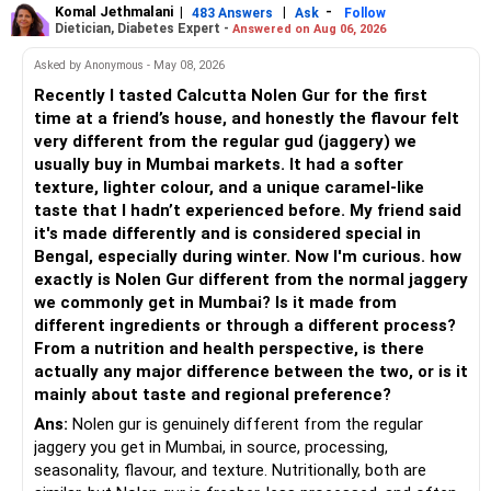
equity mutual fund portfolio is a suitable choice.
Komal Jethmalani
|
|
-
483 Answers
Ask
Follow
Dietician, Diabetes Expert -
Answered on Aug 06, 2026
– Continue investing through SIPs every month.
– Avoid putting the entire amount into one fund category.
Asked by Anonymous - May 08, 2026
– Allocate a larger share towards Flexi Cap Funds.
Recently I tasted Calcutta Nolen Gur for the first
– A diversified portfolio helps reduce risk and improves
time at a friend’s house, and honestly the flavour felt
– Add exposure to Large & Mid Cap Funds.
consistency.
very different from the regular gud (jaggery) we
usually buy in Mumbai markets. It had a softer
– Keep a meaningful allocation to Mid Cap Funds.
» Suggested Allocation
texture, lighter colour, and a unique caramel-like
taste that I hadn’t experienced before. My friend said
– Add a limited allocation to Small Cap Funds for long-term
– Flexi Cap Fund – 35% (Rs.1.75 lakh)
it's made differently and is considered special in
wealth creation.
Bengal, especially during winter. Now I'm curious. how
Invests across large, mid and small companies.
exactly is Nolen Gur different from the normal jaggery
– Avoid putting too much into one category.
Provides flexibility as market conditions change.
we commonly get in Mumbai? Is it made from
different ingredients or through a different process?
– Invest consistently in all market conditions.
– Large & Mid Cap Fund – 25% (Rs.1.25 lakh)
From a nutrition and health perspective, is there
actually any major difference between the two, or is it
– Increase SIP amount every year with salary hikes.
Gives stability from large companies.
mainly about taste and regional preference?
Adds growth through quality mid-cap stocks.
Ans:
Nolen gur is genuinely different from the regular
» Asset Allocation Review
jaggery you get in Mumbai, in source, processing,
– Mid Cap Fund – 20% (Rs.1.00 lakh)
seasonality, flavour, and texture. Nutritionally, both are
– Your government bond allocation is relatively high.