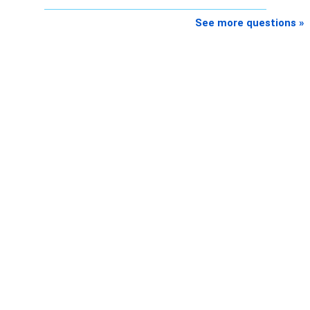
See more questions »
AMFI-Registered MFD – ARN 4188
www.holisticinvestment.in
https://www.linkedin.com/in/ramalingamcfp/