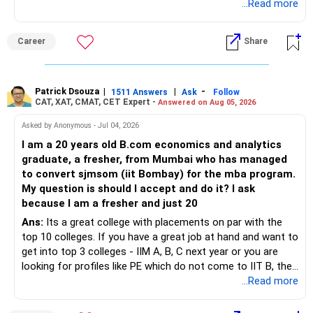
...Read more
» Tax Aspects
– Invest with a long-term approach.
– Equity mutual fund gains held for more than one year
Career
Share
– Avoid frequent buying and selling.
qualify as long-term capital gains.
– If you sell equity mutual funds, remember that LTCG
– LTCG above Rs 1.25 lakh is taxed at 12.5%.
Patrick Dsouza
|
|
-
1511 Answers
Ask
Follow
above Rs.1.25 lakh is taxed at 12.5%.
CAT, XAT, CMAT, CET Expert -
Answered on Aug 05, 2026
– STCG is taxed at 20%.
– STCG on equity mutual funds is taxed at 20%.
Asked by Anonymous - Jul 04, 2026
» Finally
I am a 20 years old B.com economics and analytics
– Plan redemptions carefully to improve post-tax returns.
graduate, a fresher, from Mumbai who has managed
– Focus on asset allocation rather than chasing the best-
to convert sjmsom (iit Bombay) for the mba program.
» Future Wealth Building
performing fund.
My question is should I accept and do it? I ask
because I am a fresher and just 20
– Increase your SIP whenever income increases.
– Invest for at least 7 to 10 years.
Ans:
Its a great college with placements on par with the
top 10 colleges. If you have a great job at hand and want to
– Invest bonuses and incentives instead of spending them.
– Stay with quality actively managed mutual funds.
get into top 3 colleges - IIM A, B, C next year or you are
looking for profiles like PE which do not come to IIT B, then
– Review your portfolio once every year.
– Annual review and disciplined holding can improve the
you can wait. Else take it up.
...Read more
probability of achieving your target returns.
– Maintain proper asset allocation.