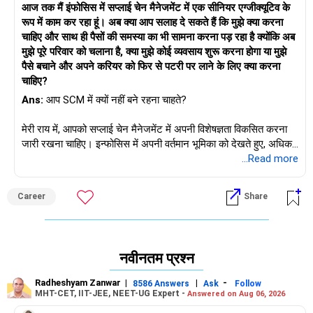
आज तक मैं इंफोसिस में सप्लाई चेन मैनेजमेंट में एक सीनियर एग्जीक्यूटिव के
रूप में काम कर रहा हूं। अब क्या आप सलाह दे सकते हैं कि मुझे क्या करना
चाहिए और साथ ही पैसों की समस्या का भी सामना करना पड़ रहा है क्योंकि अब
मुझे पूरे परिवार को चलाना है, क्या मुझे कोई व्यवसाय शुरू करना होगा या मुझे
पैसे बचाने और अपने करियर को फिर से पटरी पर लाने के लिए क्या करना
चाहिए?
Ans:
आप SCM में क्यों नहीं बने रहना चाहते?
मेरी राय में, आपको सप्लाई चेन मैनेजमेंट में अपनी विशेषज्ञता विकसित करना
जारी रखना चाहिए। इन्फोसिस में अपनी वर्तमान भूमिका को देखते हुए, अधिक
जिम्मेदारियाँ हासिल करने और संगठन के भीतर अपना महत्व साबित करने का
...Read more
लक्ष्य रखें। आप APICS (अब ASCM), सर्टिफाइड सप्लाई चेन प्रोफेशनल
(CSCP), या सिक्स सिग्मा जैसे सप्लाई चेन मैनेजमेंट सर्टिफिकेशन प्राप्त
Career
Share
करने पर भी विचार कर सकते हैं। ये आपकी मार्केटेबिलिटी और प्रमोशन या
वेतन वृद्धि की संभावना को बढ़ा सकते हैं।
उद्योग के रुझानों से अपडेट रहें और बदलती बाजार माँगों के अनुकूल ढलना
नवीनतम प्रश्न
सीखते रहें।
Radheshyam Zanwar
|
|
-
8586 Answers
Ask
Follow
MHT-CET, IIT-JEE, NEET-UG Expert -
Answered on Aug 06, 2026