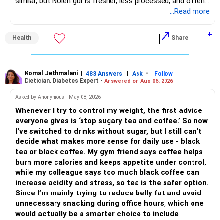
similar, but Nolen gur is fresher, less processed, and often
Good wealth creation potential.
lower in mineral impurities, which gives it that clean,
...Read more
– This gives good safety but may reduce long-term wealth
Suitable for long-term investors.
caramel?like taste. Nolen gur has different ingredient, date
creation.
palm sap vs sugarcane in normal jaggery. Nutritionally, both
– Small Cap Fund – 10% (Rs.50,000)
Health
Share
are similar. Nolen gur is not a “healthier” sweetener. It is
– Future surplus can be directed more towards equity
simply fresher, more artisanal and more flavourful
mutual funds.
Higher risk but higher return potential.
Both should be consumed in moderation. In Bengal, it is
Keep allocation limited.
seasonal , handcrafted and made from date palm sap (rare
Komal Jethmalani
|
|
-
– Avoid making sudden changes to existing investments.
483 Answers
Ask
Follow
Dietician, Diabetes Expert -
Answered on Aug 06, 2026
outside Bengal)
– Multi Asset Fund – 10% (Rs.50,000)
– Shift gradually based on your comfort level.
Asked by Anonymous - May 08, 2026
Adds some stability through diversified asset allocation.
Whenever I try to control my weight, the first advice
» Share Portfolio Review
Helps reduce overall portfolio volatility.
everyone gives is ‘stop sugary tea and coffee.’ So now
I've switched to drinks without sugar, but I still can't
– Review every stock once a year.
» Should You Invest All At Once?
decide what makes more sense for daily use - black
tea or black coffee. My gym friend says coffee helps
– Remove weak businesses if required.
– If the money is already available and your horizon is long,
burn more calories and keeps appetite under control,
investing in a staggered manner over 3 to 6 months can
while my colleague says too much black coffee can
– Avoid holding too many stocks.
reduce timing risk.
increase acidity and stress, so tea is the safer option.
Since I’m mainly trying to reduce belly fat and avoid
– Focus on quality over quantity.
– Keep the uninvested amount in a liquid mutual fund until
unnecessary snacking during office hours, which one
deployment.
would actually be a smarter choice to include
– If managing stocks becomes difficult, future