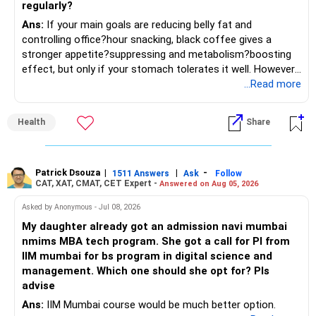
regularly?
investments can be routed through mutual funds.
» Return Expectations
Ans:
If your main goals are reducing belly fat and
controlling office?hour snacking, black coffee gives a
» Emergency Planning
– A well-managed diversified portfolio has the potential to
stronger appetite?suppressing and metabolism?boosting
generate around 12% to 15% XIRR over a long period.
effect, but only if your stomach tolerates it well. However,
– Keep around 6 to 12 months of expenses in liquid
if you struggle with acidity, stress, or jitteriness, black tea
...Read more
savings.
– Some years may deliver much higher returns.
is the smarter daily choice. Your belly fat will respond most
to consistent calorie control, protein?rich meals, fiber?rich
– Keep this amount separate from long-term investments.
– Some years may even give negative returns. Patience is
Health
Share
snacks, daily exercise and reducing late?night eating.
very imp.
– Use it only for emergencies.
» Risk Management
Patrick Dsouza
|
|
-
1511 Answers
Ask
Follow
» Insurance Review
CAT, XAT, CMAT, CET Expert -
Answered on Aug 05, 2026
– Review the portfolio once every year.
– Ensure adequate health insurance for yourself and family.
Asked by Anonymous - Jul 08, 2026
– Rebalance if one category grows much faster than
My daughter already got an admission navi mumbai
– Maintain sufficient term insurance if anyone depends on
others.
nmims MBA tech program. She got a call for PI from
your income.
IIM mumbai for bs program in digital science and
– Avoid frequent buying and selling based on market news.
management. Which one should she opt for? Pls
– Review insurance cover every few years.
advise
– Stay invested through market corrections.
Ans:
IIM Mumbai course would be much better option.
» Tax Planning