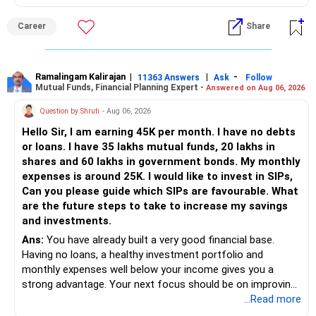
against your other choices. The recent surge in seat
numbers may impact the individual attention and
Career
Share
placement opportunities compared to previous years,
making it a potentially lower priority on your list. All The
Best for Your Daughter's Prosperous Future!
Ramalingam Kalirajan
|
|
-
11363 Answers
Ask
Follow
Mutual Funds, Financial Planning Expert -
Answered on Aug 06, 2026
Follow RediffGURUS to Know More on 'Careers | Money |
Health | Relationships'.
Question by Shruti
- Aug 06, 2026
Hello Sir, I am earning 45K per month. I have no debts
or loans. I have 35 lakhs mutual funds, 20 lakhs in
shares and 60 lakhs in government bonds. My monthly
expenses is around 25K. I would like to invest in SIPs,
Can you please guide which SIPs are favourable. What
are the future steps to take to increase my savings
and investments.
Ans:
You have already built a very good financial base.
Having no loans, a healthy investment portfolio and
monthly expenses well below your income gives you a
strong advantage. Your next focus should be on improving
long-term wealth through disciplined SIPs and regular
...Read more
portfolio reviews.