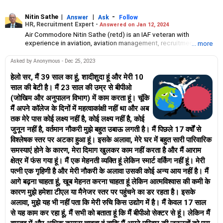
Nitin Sathe
|
|
-
Answer
Ask
Follow
HR, Recruitment Expert -
Answered on Jan 12, 2024
Air Commodore Nitin Sathe (retd) is an IAF veteran with
experience in aviation, aviation management, recruitment and
... more
HR.He has commanded a frontline base in Jammu and Kashmir,
served with the UN Peace Keeping Force in Congo and
Asked by Anonymous - Dec 25, 2023
volunteered for tsunami relief operations. Today, he is a certified
recruiter and personality assessor.
हेलो सर, मैं 39 साल का हूं, शादीशुदा हूं और मेरी 10
साल की बेटी है। मैं 23 साल की उम्र से बीपीओ
(जोखिम और अनुपालन विभाग) में काम करता हूं। चूंकि
मैं अपने कॉलेज के दिनों में महत्वाकांक्षी नहीं था और अब
तक मेरे पास कोई लक्ष्य नहीं है, कोई लक्ष्य नहीं है, कोई
जुनून नहीं है, वर्तमान नौकरी मुझे बहुत उबाऊ लगती है। मैं पिछले 17 वर्षों से
विश्लेषक स्तर पर अटका हुआ हूं। इसके अलावा, मेरे घर में बहुत सारी पारिवारिक
समस्याएं होने के कारण, मेरा दिमाग खुलकर काम नहीं करता है और मैं आराम
क्षेत्र में फंस गया हूं। मैं एक मेहनती व्यक्ति हूं लेकिन स्मार्ट वर्किंग नहीं हूं। मेरी
पत्नी एक गृहिणी है और मेरी नौकरी के अलावा उसकी कोई अन्य आय नहीं है। मैं
आगे बढ़ना चाहता हूं, खूब मेहनत करना चाहता हूं लेकिन आत्मविश्वास की कमी के
कारण मुझे हमेशा टीएल या मैनेजर स्तर पर पहुंचने का डर रहता है। इसके
अलावा, मुझे यह भी नहीं पता कि मेरी रुचि किस उद्योग में है। मैं केवल 17 साल
से यह काम कर रहा हूं, मैं सभी को बताता हूं कि मैं बीपीओ सेक्टर से हूं। लेकिन मैं