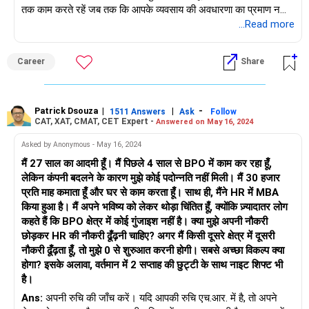
तक काम करते रहें जब तक कि आपके व्यवसाय की अवधारणा का प्रमाण न
मिल जाए और आपको सचमुच विश्वास न हो जाए कि आप जो व्यवसाय करना
...Read more
चाहते हैं उसमें भविष्य है।
Career
Share
Patrick Dsouza
|
|
-
1511 Answers
Ask
Follow
CAT, XAT, CMAT, CET Expert -
Answered on May 16, 2024
Asked by Anonymous - May 16, 2024
मैं 27 साल का आदमी हूँ। मैं पिछले 4 साल से BPO में काम कर रहा हूँ,
लेकिन कंपनी बदलने के कारण मुझे कोई पदोन्नति नहीं मिली। मैं 30 हजार
प्रति माह कमाता हूँ और घर से काम करता हूँ। साथ ही, मैंने HR में MBA
किया हुआ है। मैं अपने भविष्य को लेकर थोड़ा चिंतित हूँ, क्योंकि ज़्यादातर लोग
कहते हैं कि BPO क्षेत्र में कोई गुंजाइश नहीं है। क्या मुझे अपनी नौकरी
छोड़कर HR की नौकरी ढूँढ़नी चाहिए? अगर मैं किसी दूसरे क्षेत्र में दूसरी
नौकरी ढूँढ़ता हूँ, तो मुझे 0 से शुरुआत करनी होगी। सबसे अच्छा विकल्प क्या
होगा? इसके अलावा, वर्तमान में 2 सप्ताह की छुट्टी के साथ नाइट शिफ्ट भी
है।
Ans:
अपनी रुचि की जाँच करें। यदि आपकी रुचि एच.आर. में है, तो अपने