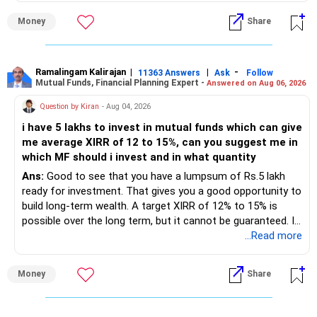
Money
Share
» My Assessment
– Your total investment corpus is already well diversified.
Ramalingam Kalirajan
|
|
-
11363 Answers
Ask
Follow
Mutual Funds, Financial Planning Expert -
Answered on Aug 06, 2026
– Mutual funds of Rs.35 lakhs provide long-term growth.
Question by Kiran
- Aug 04, 2026
– Shares worth Rs.20 lakhs can create wealth if the
i have 5 lakhs to invest in mutual funds which can give
portfolio quality is good.
me average XIRR of 12 to 15%, can you suggest me in
which MF should i invest and in what quantity
– Government bonds of Rs.60 lakhs give stability and
regular income.
Ans:
Good to see that you have a lumpsum of Rs.5 lakh
ready for investment. That gives you a good opportunity to
– No debt is a big positive.
build long-term wealth. A target XIRR of 12% to 15% is
possible over the long term, but it cannot be guaranteed. It
– Monthly expenses of around Rs.25,000 are well under
depends on market conditions, investment period and
...Read more
control.
staying invested through market cycles.
Money
Share
– Overall, your financial position looks healthy.
» My Assessment
» SIP Strategy
– If your investment horizon is at least 7 to 10 years, an