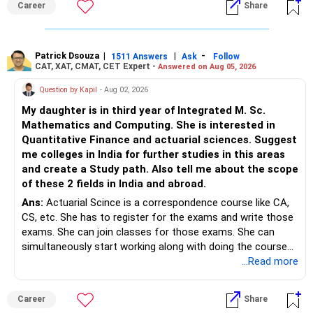
Best Regards,
Career
Share
– Stay invested for the long term.
K. Ramalingam, MBA, CFP,
– Avoid reacting to short-term market movements.
Patrick Dsouza
|
|
-
1511 Answers
Ask
Follow
AMFI-Registered MFD – ARN 4188
CAT, XAT, CMAT, CET Expert -
Answered on Aug 05, 2026
» Finally
www.holisticinvestment.in
Question by Kapil
- Aug 02, 2026
– Your financial discipline has already created a strong
My daughter is in third year of Integrated M. Sc.
foundation.
https://www.linkedin.com/in/ramalingamcfp/
Mathematics and Computing. She is interested in
Quantitative Finance and actuarial sciences. Suggest
– Continue building wealth through regular SIPs and
me colleges in India for further studies in this areas
disciplined investing.
and create a Study path. Also tell me about the scope
of these 2 fields in India and abroad.
– A balanced mix of Flexi Cap, Large & Mid Cap, Mid Cap
Ans:
Actuarial Scince is a correspondence course like CA,
and Small Cap funds can support long-term growth.
CS, etc. She has to register for the exams and write those
exams. She can join classes for those exams. She can
– Regular reviews, higher SIPs and patience will play a bigger
simultaneously start working along with doing the course
role than trying to time the market.
preferably in relevant field.
...Read more
Best Regards,
Career
Share
K. Ramalingam, MBA, CFP,