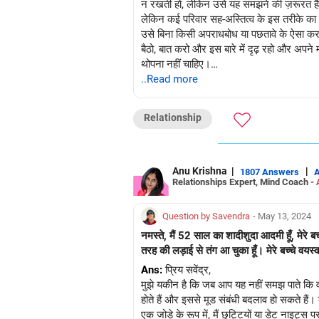
न रखती हो, लेकिन उसे यह समझने की ज़रूरत है क
लेकिन कई परिवार सह-अस्तित्व के इस तरीके का
उसे बिना किसी अपराधबोध या पछतावे के ऐसा कर
बैठो, बात करो और इस बारे में दृढ़ रहो और अप
थोपना नहीं चाहिए।
रिश्तों को सुधारने का सबसे अच्छा तरीका है कि उन्ह
..Read more
शुभकामनाएँ!
Relationship
Anu Krishna
|
|
1807 Answers
Relationships Expert, Mind Coach -
Question by Savendra
- May 13, 2024
नमस्ते, मैं 52 साल का शादीशुदा आदमी हूँ, मेरे 
तरह की लड़ाई से तंग आ चुका हूँ। मेरे बच्चे वयस्
Ans:
प्रिय सवेंद्र,
मुझे यकीन है कि जब आप यह नहीं समझ पाते कि 
होते हैं और इससे मूड संबंधी बदलाव हो सकते हैं।
एक जोड़े के रूप में, मैं छुट्टियों या डेट नाइ