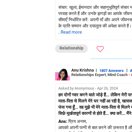
संचार: खुला, ईमानदार और सहानुभूतिपूर्ण संचार
परवाह करते हैं और उनके झगड़ों का आपके जीवन प
सीमाएँ निर्धारित करें: अपनी माँ और अपने जीवनसाथ
के प्रति सम्मान और दयालुता की अपेक्षा करते हैं।
परामर्श या मध्यस्थता: यदि सीधे संचार से समस्या
..Read more
शामिल करने पर विचार करें। वे मार्गदर्शन प्रद
अपने जीवनसाथी को प्राथमिकता दें: जब आपके न
Relationship
कि आप उसका समर्थन करते हैं और उसकी चिंताओं क
अपनी माँ के परिवर्तन का समर्थन करें: यदि आपकी 
जीवनसाथी के साथ आपका रिश्ता उनके प्रति आपक
समय और धैर्य: पारिवारिक विवादों को सुलझाने में 
Anu Krishna
|
|
1807 Answers
Relationships Expert, Mind Coach -
आत्म-चिंतन: स्थिति में अपनी भूमिका पर विचार करे
ला सकते हैं।
अलग सीमाएँ स्थापित करें: यदि आवश्यक हो, तो आ
Asked by Anonymous - Apr 26, 2024
अस्तित्व में नहीं रह सकते हैं।
हम दोनों प्यार करने वाले जोड़े हैं... लेकिन मेर
याद रखें, संतुलन बनाना और अपने जीवनसाथी और न
माता-पिता से मिलने मेरे घर नहीं आ रही है, खासकर
वैवाहिक रिश्ता पहले आना चाहिए। यदि स्थिति में 
फंस गया हूँ... वह मुझे भी मेरे माता-पिता से मिलने
सिर्फ़ मूर्खतापूर्ण कारणों से होते हैं... क्या करें... 
Ans:
प्रिय अनाम,
आपको अपनी पत्नी से बात करने की ज़रूरत है और