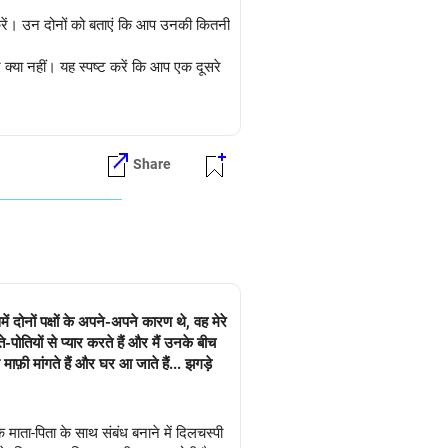
ा करें। उन दोनों को बताएं कि आप उनकी कितनी
और क्या नहीं। यह स्पष्ट करें कि आप एक दूसरे
जैसे पारिवारिक चिकित्सक या परामर्शदाता, को
 सुनिश्चित करें कि आपकी पत्नी जानती है
Share
 कि आप अभी भी उनसे प्यार करते हैं और आपके
।
के व्यवहार में छोटे-छोटे बदलाव बड़ा बदलाव
लग रखना शामिल है यदि वे शांतिपूर्वक सह-
ं दोनों पक्षों के अपने-अपने कारण थे, वह मेरे
नाए रखना महत्वपूर्ण है, लेकिन आपका
पोतियों से प्यार करते हैं और मैं उनके बीच
के अनुरूप मार्गदर्शन प्रदान कर सकता है।
माफ़ी मांगते हैं और घर आ जाते हैं... झगड़े
ाता-पिता के साथ संबंध बनाने में दिलचस्पी