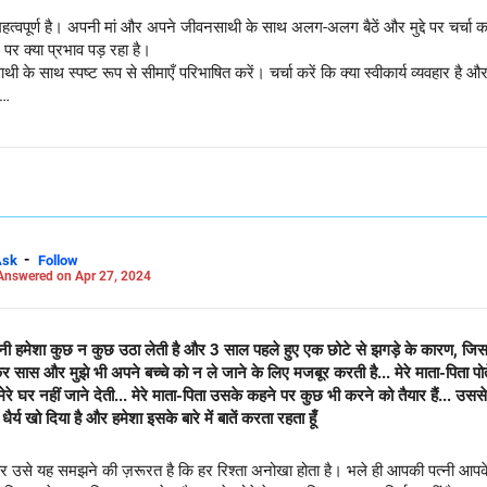
 महत्वपूर्ण है। अपनी मां और अपने जीवनसाथी के साथ अलग-अलग बैठें और मुद्दे पर चर्च
र क्या प्रभाव पड़ रहा है।
ी के साथ स्पष्ट रूप से सीमाएँ परिभाषित करें। चर्चा करें कि क्या स्वीकार्य व्यवहार है 
 का समाधान नहीं होता है, तो बातचीत में मध्यस्थता करने के लिए किसी तटस्थ तीसरे पक्ष, 
ान कर सकते हैं और रचनात्मक संवाद की सुविधा प्रदान कर सकते हैं।
िकटतम परिवार की बात आती है तो आपका जीवनसाथी आपकी प्राथमिक चिंता होनी चाहिए।
ो गंभीरता से ले रहे हैं।
माँ के कार्यों में हानि की भावना या आपको खोने का डर निहित है, तो उन्हें आश्वस्त करें
े प्यार को कम नहीं करता है।
समय लग सकता है। रिश्तों को सुधारने के अपने प्रयासों में धैर्य रखें और लगातार बने रहें
-
Ask
Follow
Answered on Apr 27, 2024
ं और सुनिश्चित करें कि आप अनजाने में संघर्षों में योगदान नहीं दे रहे हैं। कभी-कभी, आप
प सीमाएँ निर्धारित करने पर विचार कर सकते हैं जिसमें आपकी माँ और पति या पत्नी को अ
ी पत्नी हमेशा कुछ न कुछ उठा लेती है और 3 साल पहले हुए एक छोटे से झगड़े के कारण, जिसमे
िकटतम परिवार को प्राथमिकता देना महत्वपूर्ण है। हालाँकि अपनी माँ के साथ रिश्ता ब
 सास और मुझे भी अपने बच्चे को न ले जाने के लिए मजबूर करती है... मेरे माता-पिता पोते-
सुधार नहीं होता है तो पेशेवर मदद लें, क्योंकि एक चिकित्सक आपकी विशिष्ट परिस्थितियों 
 मेरे घर नहीं जाने देती... मेरे माता-पिता उसके कहने पर कुछ भी करने को तैयार हैं... उससे 
मैंने धैर्य खो दिया है और हमेशा इसके बारे में बातें करता रहता हूँ
 उसे यह समझने की ज़रूरत है कि हर रिश्ता अनोखा होता है। भले ही आपकी पत्नी आपके म