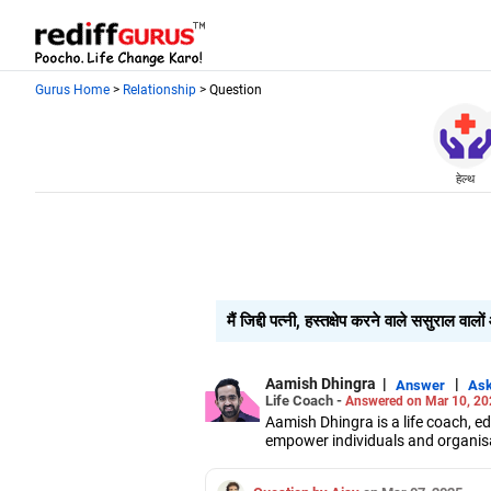
Gurus Home
>
Relationship
> Question
हेल्थ
मैं जिद्दी पत्नी, हस्तक्षेप करने वाले ससुराल व
Aamish Dhingra
|
|
Answer
As
Life Coach -
Answered on Mar 10, 20
Aamish Dhingra is a life coach, e
empower individuals and organis
With over seven years of experien
expertise lies in solving complex