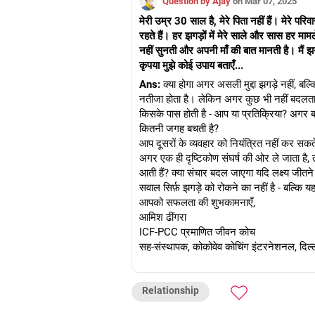
Question by Ajay
on Mar 07, 2025
Aamish completed his BBA (bache
He holds a PCC (professional cert
मेरी उम्र 30 साल है, मेरे पिता नहीं हैं। मेरे पर
coaching certification from the In
रहते हैं। हर झगड़ों में मेरे साले और सास हर मामले 
नहीं सुनती और अपनी माँ की बात मानती है। मैं झगड़
कृपया मुझे कोई उपाय बताएँ...
Ans:
क्या होगा अगर असली मुद्दा झगड़े नहीं, बल
नतीजा होता है। लेकिन अगर कुछ भी नहीं बदलता है,
किसके पास होती है - आप या प्रतिक्रिया? अगर ब
कितनी जगह बचती है?
आप दूसरों के व्यवहार को नियंत्रित नहीं कर सकत
अगर एक ही दृष्टिकोण संघर्ष की ओर ले जाता है, त
आती हैं? क्या संचार बदल जाएगा यदि लक्ष्य जी
सवाल सिर्फ़ झगड़े को रोकने का नहीं है - बल्कि 
आपको सफलता की शुभकामनाएँ,
आमिश ढींगरा
ICF-PCC प्रमाणित जीवन कोच
सह-संस्थापक, कोकोवेव कोचिंग इंटरनेशनल, दिल्
Relationship