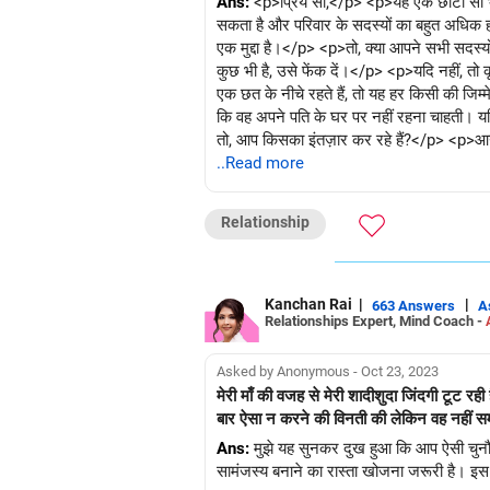
Ans:
<p>प्रिय सी,</p> <p>यह एक छोटी सी भीड़
सकता है और परिवार के सदस्यों का बहुत अधिक हस्
एक मुद्दा है।</p> <p>तो, क्या आपने सभी सदस्य
कुछ भी है, उसे फेंक दें।</p> <p>यदि नहीं, तो
एक छत के नीचे रहते हैं, तो यह हर किसी की जि
कि वह अपने पति के घर पर नहीं रहना चाहती। यदि 
तो, आप किसका इंतज़ार कर रहे हैं?</p> <p>आगे बढ
आपकी पत्नी को भी यह एहसास होगा कि आप परवाह 
..Read more
Relationship
Kanchan Rai
|
|
663 Answers
A
Relationships Expert, Mind Coach -
Asked by Anonymous - Oct 23, 2023
मेरी माँ की वजह से मेरी शादीशुदा जिंदगी टूट रही
बार ऐसा न करने की विनती की लेकिन वह नहीं समझत
Ans:
मुझे यह सुनकर दुख हुआ कि आप ऐसी चुनौतीप
सामंजस्य बनाने का रास्ता खोजना जरूरी है। इस 