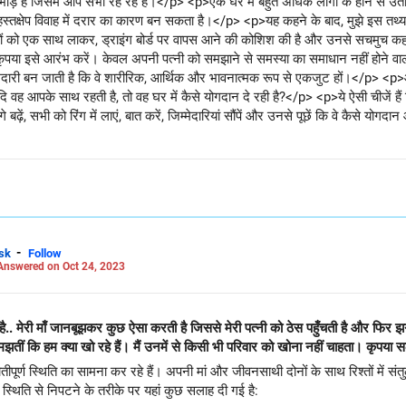
 है जिसमें आप सभी रह रहे हैं।</p> <p>एक घर में बहुत अधिक लोगों के होने से उतार
तक्षेप विवाह में दरार का कारण बन सकता है।</p> <p>यह कहने के बाद, मुझे इस तथ्य से 
ों को एक साथ लाकर, ड्राइंग बोर्ड पर वापस आने की कोशिश की है और उनसे सचमुच कहा है 
 कृपया इसे आरंभ करें। केवल अपनी पत्नी को समझाने से समस्या का समाधान नहीं होने 
म्मेदारी बन जाती है कि वे शारीरिक, आर्थिक और भावनात्मक रूप से एकजुट हों।</p> 
वह आपके साथ रहती है, तो वह घर में कैसे योगदान दे रही है?</p> <p>ये ऐसी चीजें हैं ज
़ें, सभी को रिंग में लाएं, बात करें, जिम्मेदारियां सौंपें और उनसे पूछें कि वे कैसे य
करते हैं, लेकिन उसे आपकी वित्तीय स्थिति के बारे में भी जानना होगा।</p> <p>शुभक
-
sk
Follow
Answered on Oct 24, 2023
 है.. मेरी माँ जानबूझकर कुछ ऐसा करती है जिससे मेरी पत्नी को ठेस पहुँचती है और फिर झग
ीं कि हम क्या खो रहे हैं। मैं उनमें से किसी भी परिवार को खोना नहीं चाहता। कृपया सल
ूर्ण स्थिति का सामना कर रहे हैं। अपनी मां और जीवनसाथी दोनों के साथ रिश्तों में सं
स्थिति से निपटने के तरीके पर यहां कुछ सलाह दी गई है: