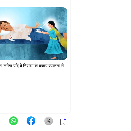
ia Hamdard University, both in Noida.
, and a credentialed practitioner of
ग लगेगा यदि वे निराशा के बजाय स्पष्टता से