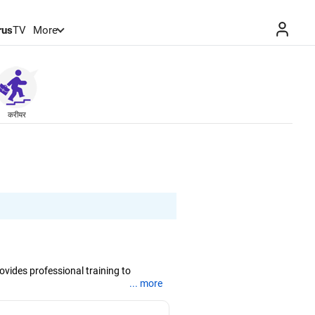
rus
TV
More
करीयर
vides professional training to
... more
g services and team coaching. His
that drive growth and transformation.