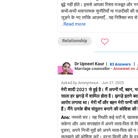
बूढ़े नहीं होते। इससे आपका रिश्ता मजबूत और न
कभी-कभी भावनात्मक चुनौतियाँ या नज़दीकी की कमी
जुड़ने के नए तरीके आज़माएँ...यह निश्चित रूप स
..Read more
शुभकामनाएँ!
अनु कृष्णा
Relationship
माइंड कोच|एनएलपी ट्रेनर|लेखक
ड्रॉप इन: www.unfear.io
मुझसे संपर्क करें: Facebook: anukrish07
Dr Upneet Kaur
|
|
83 Answers
Marriage counsellor -
Answered on J
Asked by Anonymous - Jun 27, 2025
मेरी शादी 2021 से हुई है। मैं अपनी माँ, बहन, 
साला हर झगड़े में शामिल होता है। झगड़े इतने ब
आरोप लगाया था। मेरी माँ और बहन मेरी पत्नी की
हैं। मैंने उनके बीच संतुलन बनाने की कोशिश की ह
Ans:
नमस्ते सर। यह स्थिति कई घरों में, खास
सकेगा और आप सप्ताहांत में अपने माता-पिता से 
दूसरा, अपने निजी मुद्दों को अपने माता-पिता क
सुलझाने की कोशिश करें। वरना किसी और के दख