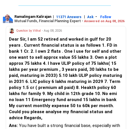
आप पहले से ही वित्तीय रूप से अधिक ऋणग्रस्त हैं।
क्या आप संपत्ति का हिस्सा किराए पर दे सकते हैं?
» Flexi Cap Overlap
अगले कुछ वर्षों के लिए केवल ऋण बंद करने पर ध्यान केंद्रित करें।
Ramalingam Kalirajan
|
|
-
11371 Answers
Ask
Follow
यदि आपकी गिरवी रखी गई संपत्ति एक घर, फ्लैट या व्यावसायिक स्थान है:
Mutual Funds, Financial Planning Expert -
Answered on Aug 08, 2026
You currently have:
धैर्य बनाए रखें और वित्तीय स्वतंत्रता को प्राथमिकता दें।
Question by Vithal
- Aug 08, 2026
जाँच ​​करें कि क्या इसका कुछ हिस्सा किराए पर दिया जा सकता है।
– Franklin India Flexi Cap
धीरे-धीरे आपातकालीन निधि बनाएँ
Dear Sir, I am 52 retired and worked in gulf for 20
– HDFC Flexi Cap
5000 से 10000 रुपये का मासिक किराया भी EMI का कुछ हिस्सा चुकाने में
years . Current financial status is as follows 1. FD in
– ICICI Prudential Flexi Cap
बैकअप की कमी के कारण कई परिवार ऋण चूक का सामना करते हैं।
मदद करता है।
bank 1 Cr. 2. I own 2 flats . One I use for self and other
one want to sell approx value 55 lakhs 3. Own a plot
This is another clear area for consolidation.
लिक्विड फंड में हर महीने 500 से 1,000 रुपये की बचत करना शुरू करें।
यदि इससे यात्रा या कार्यालय की लागत कम हो जाती है तो आप घर से काम
approx 75 lakhs 4. I have ULIP policy of 75 lakhs( 15
करने पर भी विचार कर सकते हैं।
lakhs per year premium , 3 years paid, 30 lakhs to be
Three flexi-cap funds are unnecessary.
एक बार जब यह 10,000 से 20,000 रुपये हो जाए, तो केवल आपातकालीन
paid, maturing in 2033) 5.10 lakh ULIP policy maturing
स्थितियों में ही इसका इस्तेमाल करें।
अतिरिक्त आय के स्रोत तलाशें
in 2031 6. LIC policy 6 lakhs maturing in 2029 7. Term
You can retain one suitable flexi-cap fund.
policy 1.5 cr ( premium all paid) 8. Heakth policy 60
यह सुनिश्चित करता है कि अचानक खर्चों के कारण आप कभी भी EMI न चूकें।
संकट के दौरान, हर अतिरिक्त आय मायने रखती है। नीचे दिए गए किसी भी
lakhs for family 9. My child in 12th grade 10. No emi
The remaining two can gradually be consolidated after
विकल्प को आज़माएँ:
no loan 11 Emergency fund around 15 lakhs in bank
checking taxation and exit loads.
अब बड़ी बचत की जरूरत नहीं है। छोटा बफर ही काफी है।
My current monthly expense 50 to 60k per month.
ट्यूशन या ऑनलाइन शिक्षण
Could you please analyse my financial status and
» Mid Cap Overlap
आपातकालीन फंड घबराहट से बचाता है और क्रेडिट स्कोर को सुरक्षित रखता
advice Regards,
है।
अंशकालिक नौकरी या फ्रीलांसिंग
Ans:
You have built a strong financial base, especially with
You have: