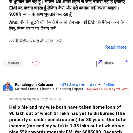
से भुगतान कर रहा हूँ। लेकिन अब अगले महीने से कोई नौकरी नहीं है इसलिए
EMI बंद करना चाहता हूँ लेकिन कैसे और इसे बदनाम नहीं करना चाहता।
9.89% ब्याज के साथ भुगतान कर रहा हूँ
Ans:
नौकरी छूटने की स्थिति में अपने होम लोन की EMI को मैनेज करने के
लिए, निम्न चरणों पर विचार करें:
अपनी वित्तीय स्थिति की समीक्षा करें
अपनी बचत और निवेश की जाँच करें।
...Read more
मासिक आवक और निकासी का आकलन करें।
Money
Share
किसी भी उपलब्ध आपातकालीन निधि की पहचान करें।
अपने ऋणदाता से बात करें
Ramalingam Kalirajan
|
|
-
11371 Answers
Ask
Follow
Mutual Funds, Financial Planning Expert -
Answered on May 29, 2025
तुरंत अपने बैंक से संपर्क करें।
Asked by Anonymous - May 19, 2025
अपनी नौकरी छूटने की स्थिति के बारे में बताएं।
Hello Me and my wife both have taken home loan of
90 lakh out of which 21 lakh has yet to disbursed (the
संभावित समाधान के लिए पूछें।
property is under construction).for 30 years. Our total
income (me and my wife) is 1.35 lakh out of which we
लोन रीस्ट्रक्चरिंग की संभावना तलाशें
play 55k towards monthly EMI for 6885000. Recently