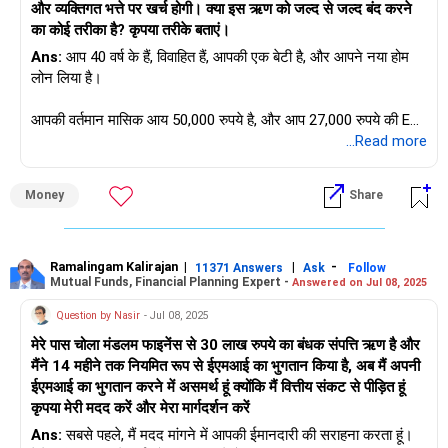
और व्यक्तिगत भत्ते पर खर्च होगी। क्या इस ऋण को जल्द से जल्द बंद करने
The interest rate has slightly reduced recently due to repo
मासिक खर्चों की समीक्षा करें और उन्हें कम करें।
का कोई तरीका है? कृपया तरीके बताएं।
rate drop.
Ans:
आप 40 वर्ष के हैं, विवाहित हैं, आपकी एक बेटी है, और आपने नया होम
विलासिता की चीज़ों से ज़्यादा ज़रूरी चीज़ों को प्राथमिकता दें।
लोन लिया है।
Your EMI burden has reduced a little, which helps.
परिवार से वित्तीय सहायता लें
आपकी वर्तमान मासिक आय 50,000 रुपये है, और आप 27,000 रुपये की EMI
Strategy 1: Prioritise Partial Prepayments
अल्पकालिक वित्तीय सहायता के लिए कहें।
चुका रहे हैं।
...Read more
Any bonus, gift, or extra income can be used to prepay the
loan.
इसे एक अस्थायी उपाय के रूप में देखें।
इसका मतलब है कि आपकी आय का 50% से अधिक EMI में चला जाता है।
Money
Share
इसे वित्तीय रूप से तनावपूर्ण माना जाता है।
Even a small prepayment once in 6 months reduces
लोन को पुनर्वित्त करें
interest in the long run.
कम ब्याज दर देने वाले बैंकों की तलाश करें।
आइए इस लोन को तेज़ी से बंद करने के लिए व्यावहारिक और टिकाऊ विकल्प
तलाशें।
Ramalingam Kalirajan
|
|
-
Prepay only from surplus, not from your emergency fund.
11371 Answers
Ask
Follow
EMI का बोझ कम करने के लिए अपना लोन ट्रांसफर करें।
Mutual Funds, Financial Planning Expert -
Answered on Jul 08, 2025
हम यह भी सुनिश्चित करेंगे कि आपके बुनियादी खर्च और बच्चे के भविष्य से
It helps to request the bank that all prepayments should
कैश फ़्लो बढ़ाएँ
Question by Nasir
- Jul 08, 2025
समझौता न हो।
reduce tenure, not EMI.
अंशकालिक या फ्रीलांस काम करें।
मेरे पास चोला मंडलम फाइनेंस से 30 लाख रुपये का बंधक संपत्ति ऋण है और
मैंने 14 महीने तक नियमित रूप से ईएमआई का भुगतान किया है, अब मैं अपनी
वर्तमान व्यय संरचना की समीक्षा करें
Strategy 2: Increase EMI Every Year
अतिरिक्त नकदी के लिए अप्रयुक्त संपत्ति बेचें।
ईएमआई का भुगतान करने में असमर्थ हूं क्योंकि मैं वित्तीय संकट से पीड़ित हूं
Every year, your income might rise slightly.
कृपया मेरी मदद करें और मेरा मार्गदर्शन करें
सबसे पहले, हमें आपके मासिक नकदी प्रवाह पर स्पष्टता चाहिए।
EMI पर चूक से बचें
Ans:
सबसे पहले, मैं मदद मांगने में आपकी ईमानदारी की सराहना करता हूं।
Use part of that rise to increase EMI voluntarily.
भुगतान न करने से आपका क्रेडिट स्कोर प्रभावित होता है।