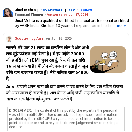
Jinal Mehta
|
|
-
105 Answers
Ask
Follow
Financial Planner -
Answered on Jun 17, 2024
Jinal Mehta is a qualified certified financial professional certified
by FPSB India. She has 10 years of experience in the field of
... more
personal finance.
She is the founder of Beyond Learning Finance, an authorised
Question by Amit
on Jun 15, 2024
education provider for the CFP certification programme in India.
In addition, she manages a family office organisation, where she
नमस्ते, मेरे पास 21 लाख का हाउसिंग लोन है और अभी
handles investment planning, tax planning, insurance planning
तक मुझे पजेशन नहीं मिला है। मैं हर महीने 20000
and estate planning.
की हाउसिंग लोन EMI चुका रहा हूँ, फिर भी मूल राशि
Jinal has a bachelor's degree in management studies. She also
has a diploma in in financial management from NMIMS, Mumbai.
19 लाख बकाया है। मैं लोन बंद करना चाहता हूँ या मूल
राशि कम करवाना चाहता हूँ। मेरी मासिक आय 64000
है,
Ans:
आपको अपने ऋण को कम करने या बंद करने के लिए एक उचित योजना
की आवश्यकता हो सकती है। आप बोनस आदि जैसी अप्रत्याशित धनराशि से
ऋण का एक हिस्सा पूर्व-भुगतान कर सकते हैं।
DISCLAIMER
: The content of this post by the expert is the personal
view of the rediffGURU. Users are advised to pursue the information
provided by the rediffGURU only as a source of information to be as a
point of reference and to rely on their own judgement when making a
decision.