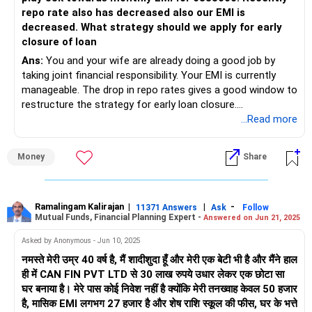
मोरेटोरियम अवधि के लिए अनुरोध करें।
repo rate also has decreased also our EMI is
decreased. What strategy should we apply for early
अस्थायी रूप से कम EMI के लिए बातचीत करें।
closure of loan
Ans:
You and your wife are already doing a good job by
यदि आवश्यक हो तो लोन अवधि बढ़ाएँ।
taking joint financial responsibility. Your EMI is currently
manageable. The drop in repo rates gives a good window to
बचत और निवेश का उपयोग करें
restructure the strategy for early loan closure.
EMI को कवर करने के लिए लिक्विड बचत का उपयोग करें।
...Read more
Let us now build a 360-degree strategy to help you close
यदि आवश्यक हो तो अल्पकालिक निवेश को लिक्विड करें।
this home loan earlier than planned.
Money
Share
बीमा पॉलिसियों का उपयोग करें
Present Financial Setup
यदि आपके पास LIC पॉलिसी है, तो उसे सरेंडर करने पर विचार करें।
Your home loan is Rs. 90 lakh.
Ramalingam Kalirajan
|
|
-
EMI का भुगतान करने के लिए सरेंडर मूल्य का उपयोग करें।
11371 Answers
Ask
Follow
Mutual Funds, Financial Planning Expert -
Answered on Jun 21, 2025
Rs. 68.85 lakh is disbursed, and Rs. 21.15 lakh is yet to be
released.
पर्सनल लोन या ओवरड्राफ्ट पर विचार करें
Asked by Anonymous - Jun 10, 2025
अंतर को पाटने के लिए पर्सनल लोन के लिए आवेदन करें।
नमस्ते मेरी उम्र 40 वर्ष है, मैं शादीशुदा हूँ और मेरी एक बेटी भी है और मैंने हाल
Your joint monthly income is Rs. 1.35 lakh.
ही में CAN FIN PVT LTD से 30 लाख रुपये उधार लेकर एक छोटा सा
अपनी सावधि जमा के विरुद्ध ओवरड्राफ्ट का विकल्प चुनें।
घर बनाया है। मेरे पास कोई निवेश नहीं है क्योंकि मेरी तनख्वाह केवल 50 हजार
EMI is Rs. 55,000 per month for now.
है, मासिक EMI लगभग 27 हजार है और शेष राशि स्कूल की फीस, घर के भत्ते
बजट बनाएं और खर्च में कटौती करें