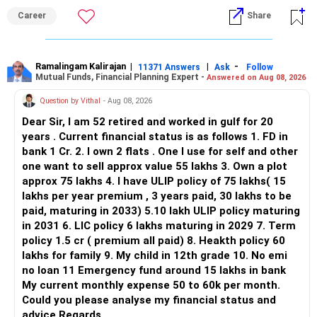
ALL THE BEST.
But given your age, even this allocation should remain
Career
Share
limited.
» Flexi Cap Overlap
Ramalingam Kalirajan
|
|
-
11371 Answers
Ask
Follow
Mutual Funds, Financial Planning Expert -
Answered on Aug 08, 2026
You currently have:
Question by Vithal
- Aug 08, 2026
– Franklin India Flexi Cap
Dear Sir, I am 52 retired and worked in gulf for 20
– HDFC Flexi Cap
years . Current financial status is as follows 1. FD in
– ICICI Prudential Flexi Cap
bank 1 Cr. 2. I own 2 flats . One I use for self and other
one want to sell approx value 55 lakhs 3. Own a plot
This is another clear area for consolidation.
approx 75 lakhs 4. I have ULIP policy of 75 lakhs( 15
lakhs per year premium , 3 years paid, 30 lakhs to be
Three flexi-cap funds are unnecessary.
paid, maturing in 2033) 5.10 lakh ULIP policy maturing
in 2031 6. LIC policy 6 lakhs maturing in 2029 7. Term
You can retain one suitable flexi-cap fund.
policy 1.5 cr ( premium all paid) 8. Heakth policy 60
lakhs for family 9. My child in 12th grade 10. No emi
The remaining two can gradually be consolidated after
no loan 11 Emergency fund around 15 lakhs in bank
checking taxation and exit loads.
My current monthly expense 50 to 60k per month.
Could you please analyse my financial status and
» Mid Cap Overlap
advice Regards,