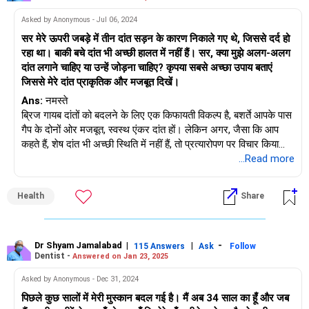
Asked by Anonymous - Jul 06, 2024
सर मेरे ऊपरी जबड़े में तीन दांत सड़न के कारण निकाले गए थे, जिससे दर्द हो
रहा था। बाकी बचे दांत भी अच्छी हालत में नहीं हैं। सर, क्या मुझे अलग-अलग
दांत लगाने चाहिए या उन्हें जोड़ना चाहिए? कृपया सबसे अच्छा उपाय बताएं
जिससे मेरे दांत प्राकृतिक और मजबूत दिखें।
Ans:
नमस्ते
ब्रिज गायब दांतों को बदलने के लिए एक किफायती विकल्प है, बशर्ते आपके पास
गैप के दोनों ओर मजबूत, स्वस्थ एंकर दांत हों। लेकिन अगर, जैसा कि आप
कहते हैं, शेष दांत भी अच्छी स्थिति में नहीं हैं, तो प्रत्यारोपण पर विचार किया
जाना चाहिए। कृपया ध्यान दें कि प्रत्यारोपण का समर्थन करने के लिए आपके
...Read more
मसूड़े और जबड़े की हड्डी स्वस्थ होनी चाहिए। अपने मौखिक स्वास्थ्य का
मूल्यांकन करने और सर्वोत्तम समाधान खोजने के लिए कृपया किसी अच्छे
Health
Share
प्रोस्थोडॉन्टिस्ट (दांतों के प्रतिस्थापन में विशेषज्ञता रखने वाले दंत चिकित्सक)
से परामर्श लें
Dr Shyam Jamalabad
|
|
-
115 Answers
Ask
Follow
Dentist -
Answered on Jan 23, 2025
Asked by Anonymous - Dec 31, 2024
पिछले कुछ सालों में मेरी मुस्कान बदल गई है। मैं अब 34 साल का हूँ और जब