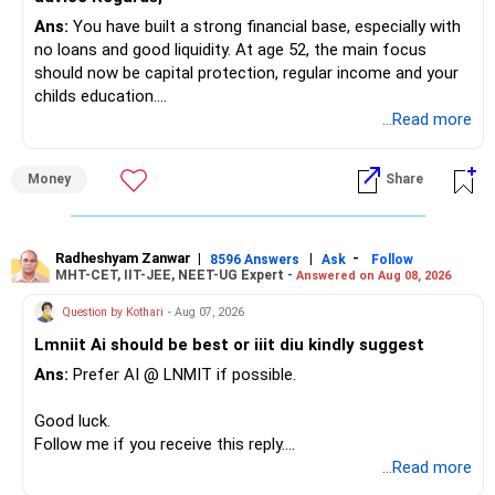
Ans:
You have built a strong financial base, especially with
You have:
no loans and good liquidity. At age 52, the main focus
should now be capital protection, regular income and your
– Tata Mid Cap
childs education.
– UTI Mid Cap
...Read more
– HDFC Mid Cap
» Overall Financial Position
Again, three funds are not required.
Money
Share
– Your Rs.1 crore FD provides a strong safety base.
– You have around Rs.15 lakh separately for emergencies.
Keep one suitable mid-cap fund if your overall portfolio
– Your second flat can provide additional capital if sold.
needs this exposure.
– The plot is another existing asset, but need not be
Radheshyam Zanwar
|
|
-
8596 Answers
Ask
Follow
MHT-CET, IIT-JEE, NEET-UG Expert -
Answered on Aug 08, 2026
increased.
However, at age 82, I would not maintain a large mid-cap
– Your term insurance is already fully paid.
allocation.
Question by Kothari
- Aug 07, 2026
– Family health insurance provides important protection.
Lmniit Ai should be best or iiit diu kindly suggest
– Most importantly, you have no EMI or outstanding loan.
This money can be more useful in diversified and relatively
Ans:
Prefer AI @ LNMIT if possible.
stable investments.
Overall, your financial position looks comfortable.
Good luck.
» Funds Performing Well
» Your Retirement Requirement
Follow me if you receive this reply.
Radheshyam
...Read more
You mentioned:
Your present expenses are around Rs.50,000 to Rs.60,000