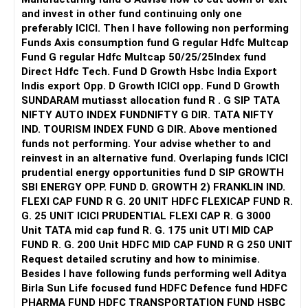
के लिए उपचार में थोड़ा ज़्यादा समय लग सकता है, लेकिन परिणाम उतने ही
and invest in other fund continuing only one
प्रभावी होते हैं।
preferably ICICI. Then I have following non performing
सबसे पहले, आपको यह पता लगाना होगा कि क्या यह गलत संरेखण आपके होंठों
Funds Axis consumption fund G regular Hdfc Multcap
या गालों को काटने, चबाने में कठिनाई, बोलने में कठिनाई, या भोजन के फंसने
Fund G regular Hdfc Multcap 50/25/25Index fund
जैसी कोई कार्यात्मक समस्या पैदा कर रहा है, या भविष्य में पैदा होने की संभावना
Direct Hdfc Tech. Fund D Growth Hsbc India Export
है।
Indis export Opp. D Growth ICICI opp. Fund D Growth
आप निश्चित रूप से, केवल सौंदर्य संबंधी कारणों से ही उपचार चुन सकते हैं।
SUNDARAM mutiasst allocation fund R . G SIP TATA
अगला कदम किसी ऑर्थोडॉन्टिस्ट से परामर्श करना होगा जो आपके दांतों का
NIFTY AUTO INDEX FUNDNIFTY G DIR. TATA NIFTY
मूल्यांकन कर सके और व्यक्तिगत सलाह दे सके। वे आपको उपचार का सबसे
IND. TOURISM INDEX FUND G DIR. Above mentioned
अच्छा तरीका निर्धारित करने और आपकी आवश्यकताओं के अनुरूप योजना
funds not performing. Your advise whether to and
बनाने में मदद करेंगे।
reinvest in an alternative fund. Overlaping funds ICICI
prudential energy opportunities fund D SIP GROWTH
SBI ENERGY OPP. FUND D. GROWTH 2) FRANKLIN IND.
FLEXI CAP FUND R G. 20 UNIT HDFC FLEXICAP FUND R.
G. 25 UNIT ICICI PRUDENTIAL FLEXI CAP R. G 3000
Unit TATA mid cap fund R. G. 175 unit UTI MID CAP
FUND R. G. 200 Unit HDFC MID CAP FUND R G 250 UNIT
Request detailed scrutiny and how to minimise.
Besides l have following funds performing well Aditya
Birla Sun Life focused fund HDFC Defence fund HDFC
PHARMA FUND HDFC TRANSPORTATION FUND HSBC