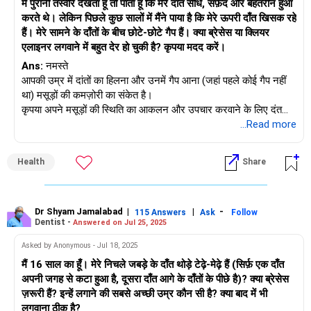
मैं पुरानी तस्वीरें देखता हूँ तो पाता हूँ कि मेरे दाँत सीधे, सफ़ेद और बेहतरीन हुआ
करते थे। लेकिन पिछले कुछ सालों में मैंने पाया है कि मेरे ऊपरी दाँत खिसक रहे
हैं। मेरे सामने के दाँतों के बीच छोटे-छोटे गैप हैं। क्या ब्रेसेस या क्लियर
एलाइनर लगवाने में बहुत देर हो चुकी है? कृपया मदद करें।
Ans:
नमस्ते
आपकी उम्र में दांतों का हिलना और उनमें गैप आना (जहां पहले कोई गैप नहीं
था) मसूड़ों की कमज़ोरी का संकेत है।
कृपया अपने मसूड़ों की स्थिति का आकलन और उपचार करवाने के लिए दंत
चिकित्सक से परामर्श लें। उचित मसूड़ों का उपचार दांतों को और अधिक हिलने
...Read more
और गैप को बढ़ने से रोक सकता है। लेकिन पहले से हो चुके बदलाव को उलट
नहीं सकता।
Health
Share
एक बार जब मसूड़े स्थिर हो जाते हैं तो आपको सुधारात्मक ऑर्थोडोंटिक उपचार
करवाने की आवश्यकता हो सकती है।
टूथ एलाइनर, जिन्हें क्लियर एलाइनर के रूप में भी जाना जाता है, का उपयोग
लोग अपने दांतों को सीधा करने या दांतों के बीच के गैप को बंद करने के लिए
Dr Shyam Jamalabad
|
|
-
115 Answers
Ask
Follow
Dentist -
Answered on Jul 25, 2025
कर सकते हैं। दंत चिकित्सा में प्रगति के कारण टूथ एलाइनर का उपयोग करने
के लिए कोई सख्त ऊपरी आयु सीमा नहीं है। 30, 40 और 50 के दशक में कई
Asked by Anonymous - Jul 18, 2025
वयस्कों ने अपने दांतों को सीधा करने के लिए एलाइनर का सफलतापूर्वक
मैं 16 साल का हूँ। मेरे निचले जबड़े के दाँत थोड़े टेढ़े-मेढ़े हैं (सिर्फ़ एक दाँत
उपयोग किया है।
अपनी जगह से कटा हुआ है, दूसरा दाँत आगे के दाँतों के पीछे है)? क्या ब्रेसेस
हालांकि, टूथ एलाइनर का उपयोग करने से पहले, यह निर्धारित करने के लिए
ज़रूरी हैं? इन्हें लगाने की सबसे अच्छी उम्र कौन सी है? क्या बाद में भी
ऑर्थोडॉन्टिस्ट या दंत चिकित्सक से परामर्श करना आवश्यक है कि एलाइनर
लगवाना ठीक है?