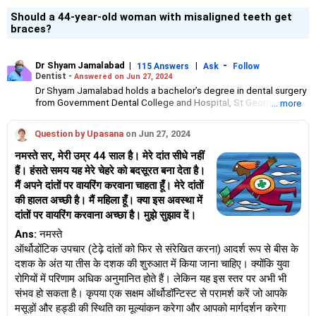
Should a 44-year-old woman with misaligned teeth get
braces?
Dr Shyam Jamalabad
|
|
-
115 Answers
Ask
Follow
Dentist -
Answered on Jun 27, 2024
Dr Shyam Jamalabad holds a bachelor’s degree in dental surgery
from Government Dental College and Hospital, St George
... more
Hospital, Mumbai. He has been practising independently at his
clinic in Mumbai since 1983.His patients range from celebrities
Question by Upasana
on Jun 27, 2024
to slum dwellers.
नमस्ते सर, मेरी उम्र 44 साल है। मेरे दांत सीधे नहीं
हैं। हंसते समय यह मेरे चेहरे को बदसूरत बना देता है।
मैं अपने दांतों पर वायरिंग करवाना चाहता हूँ। मेरे दांतों
की हालत अच्छी है। मैं महिला हूँ। क्या इस अवस्था में
दांतों पर वायरिंग करवाना अच्छा है। मुझे सुझाव दें।
Ans:
नमस्ते
ऑर्थोडोंटिक उपचार (टेढ़े दांतों को फिर से संरेखित करना) आदर्श रूप से बीस के
दशक के अंत या तीस के दशक की शुरुआत में किया जाना चाहिए। क्योंकि युवा
रोगियों में परिणाम अधिक अनुमानित होते हैं। लेकिन यह इस स्तर पर अभी भी
संभव हो सकता है। कृपया एक सक्षम ऑर्थोडॉन्टिस्ट से परामर्श करें जो आपके
मसूड़ों और हड्डी की स्थिति का मूल्यांकन करेगा और आपको मार्गदर्शन करेगा