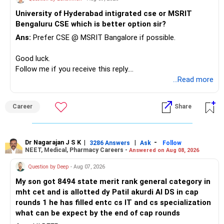
– Keep sufficient money in safer assets for your regular
University of Hyderabad intigrated cse or MSRIT
needs.
Bengaluru CSE which is better option sir?
At your age, chasing maximum returns is not necessary.
Ans:
Prefer CSE @ MSRIT Bangalore if possible.
» Manufacturing Funds
Good luck.
Follow me if you receive this reply.
You currently have four manufacturing funds:
Radheshyam
...Read more
– Axis Manufacturing
Career
Share
– Canara Robeco Manufacturing
– Invesco Manufacturing
– ICICI Prudential Manufacturing
Dr Nagarajan J S K
|
|
-
3286 Answers
Ask
Follow
NEET, Medical, Pharmacy Careers -
Answered on Aug 08, 2026
There is considerable overlap in this allocation.
Question by Deep
- Aug 07, 2026
I would not keep four manufacturing funds.
My son got 8494 state merit rank general category in
mht cet and is allotted dy Patil akurdi AI DS in cap
If you have a strong preference for the ICICI Prudential
rounds 1 he has filled entc cs IT and cs specialization
Manufacturing Fund, keeping one manufacturing fund can
what can be expect by the end of cap rounds
be considered.