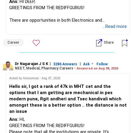
Ans:
HI DEEP,
The other three can be reviewed for exit and consolidation.
GREETINGS FROM THE REDIFFGURUS!
However, do not switch all four on one day blindly. Check
There are opportunities in both Electronics and
capital gains and exit loads first.
Telecommunications (EnTC) and Information Technology
...Read more
(IT). Generally, EnTC is ranked higher than AIDS but lower
» Funds You Mentioned As Non-Performing
than IT. The choice is yours. Given that the field is
Career
Share
constantly evolving, you must be ready to accept various
You mentioned:
challenges after graduation. Additionally, consider pursuing
online or part-time courses from reputable organizations
– Axis Consumption
to enhance your job prospects.
Dr Nagarajan J S K
|
|
-
3286 Answers
Ask
Follow
NEET, Medical, Pharmacy Careers -
Answered on Aug 08, 2026
– HDFC Multicap
– HDFC Multicap 50/25/25 Index
BEST WISHES.
Asked by Anonymous - Aug 07, 2026
– HDFC Technology
Hello sir, I got a rank of 47k in MHT cet and the
– HSBC India Export Opportunities
options that I am getting are mechanical in pes
– ICICI Prudential Opportunities
modern pune, Rgit andheri and Tsec kandivali which
– Sundaram Multi Asset Allocation
amongst these is a better option .. the distance is not
– Tata Nifty Auto Index
an issue
– Tata Nifty India Tourism Index
Ans:
HI,
GREETINGS FROM THE REDIFFGURUS!
I would not judge these funds only by recent returns.
Please note that all the institutions are private. It's