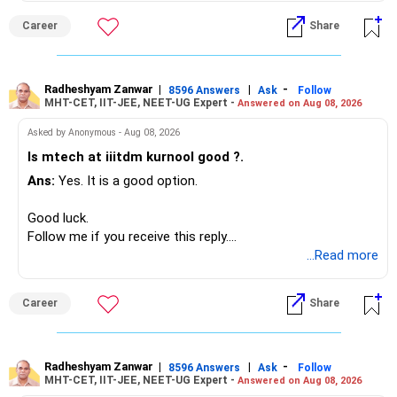
monthly.
– Aditya Birla Sun Life Focused
Career
Share
– HDFC Defence
Since you are already retired, your investments should now
– HDFC Pharma
generate stable income.
– HDFC Transportation
Radheshyam Zanwar
|
|
-
– HSBC Value
8596 Answers
Ask
Follow
MHT-CET, IIT-JEE, NEET-UG Expert -
Answered on Aug 08, 2026
I would not put the entire Rs.1 crore FD into equity.
– HSBC ELSS
– ICICI Prudential Pharma & Healthcare
Asked by Anonymous - Aug 08, 2026
Instead, create a proper mix of:
– UTI Nifty 500 Value Index
Is mtech at iiitdm kurnool good ?.
Ans:
Yes. It is a good option.
– Safe fixed-income investments for near-term expenses.
Good past performance alone should not decide whether
– High-quality mutual funds for long-term growth.
you retain them.
Good luck.
– Adequate bank liquidity for emergencies.
Follow me if you receive this reply.
– A separate education corpus for your child.
You have multiple sector and thematic exposures here too.
Radheshyam
...Read more
This can give you both stability and growth.
For example, you already have two healthcare-oriented
funds.
Career
Share
» Childs Education
Defence and transportation are also thematic exposures.
Your child is already in 12th grade.
Radheshyam Zanwar
|
|
-
8596 Answers
Ask
Follow
I would reduce the number of such specialised funds.
MHT-CET, IIT-JEE, NEET-UG Expert -
Answered on Aug 08, 2026
Therefore, this is your immediate financial priority.