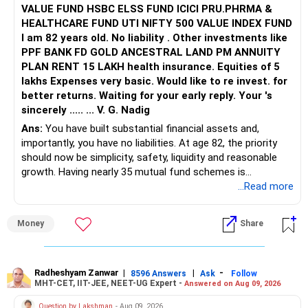
VALUE FUND HSBC ELSS FUND ICICI PRU.PHRMA &
HEALTHCARE FUND UTI NIFTY 500 VALUE INDEX FUND
I am 82 years old. No liability . Other investments like
PPF BANK FD GOLD ANCESTRAL LAND PM ANNUITY
PLAN RENT 15 LAKH health insurance. Equities of 5
lakhs Expenses very basic. Would like to re invest. for
better returns. Waiting for your early reply. Your 's
sincerely ..... ... V. G. Nadig
Ans:
You have built substantial financial assets and,
importantly, you have no liabilities. At age 82, the priority
should now be simplicity, safety, liquidity and reasonable
growth. Having nearly 35 mutual fund schemes is
unnecessarily high.
...Read more
» First Priority
Money
Share
– Reduce the MF portfolio substantially.
– Avoid managing many sector and thematic funds.
– Avoid keeping funds only because they performed well
Radheshyam Zanwar
|
|
-
8596 Answers
Ask
Follow
MHT-CET, IIT-JEE, NEET-UG Expert -
Answered on Aug 09, 2026
recently.
– Keep a smaller number of diversified funds.
Question by Lakshman
- Aug 09, 2026