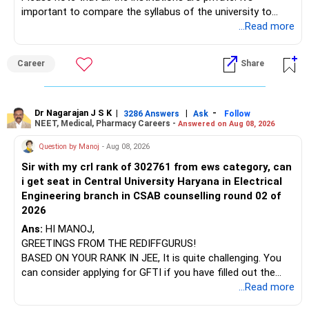
important to compare the syllabus of the university to
Some are sector, thematic or index-oriented funds.
which the institution is affiliated. Typically, the university's
...Read more
name will appear on the degree certificate, not the
They can have long periods of underperformance.
institution's name. Start by reviewing the syllabus, then look
Career
Share
at the faculty (especially the turnover rate) and the
For an 82-year-old investor, I would reduce such complexity.
infrastructure, like the mechanical labs, which are crucial.
Visit their websites to analyze this information.
The index-oriented funds especially do not need to be
Dr Nagarajan J S K
|
|
-
retained simply for diversification.
3286 Answers
Ask
Follow
NEET, Medical, Pharmacy Careers -
Answered on Aug 08, 2026
After the second year of your course, consider taking an
AIML course to boost your job employability.
» Energy Fund Overlap
Question by Manoj
- Aug 08, 2026
Sir with my crl rank of 302761 from ews category, can
BEST WISHES.
You have exposure to:
i get seat in Central University Haryana in Electrical
Engineering branch in CSAB counselling round 02 of
– ICICI Prudential Energy Opportunities
2026
– SBI Energy Opportunities
Ans:
HI MANOJ,
GREETINGS FROM THE REDIFFGURUS!
There is no strong need to hold two funds in the same
BASED ON YOUR RANK IN JEE, It is quite challenging. You
sector.
can consider applying for GFTI if you have filled out the
application.
...Read more
Keep only one if you want sector exposure.