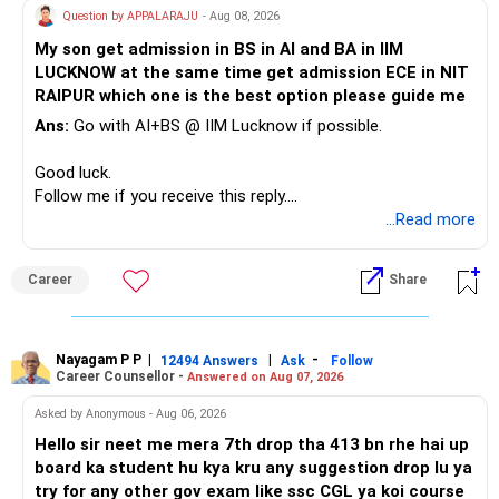
» A Better Portfolio Structure
Question by APPALARAJU
- Aug 08, 2026
Do not take high equity risk with money needed soon.
My son get admission in BS in AI and BA in IIM
Your portfolio can be simplified into a few clear roles:
LUCKNOW at the same time get admission ECE in NIT
Keep the education requirement separately identified.
RAIPUR which one is the best option please guide me
– Core diversified equity allocation
Ans:
Go with AI+BS @ IIM Lucknow if possible.
If a large amount is required for higher education, plan this
– Limited mid-cap allocation
before investing for long-term growth.
– Limited thematic allocation, if required
Good luck.
– Suitable conservative allocation
Follow me if you receive this reply.
» ULIP Policies
– Adequate cash and fixed-income allocation
Radheshyam
...Read more
This is the area I would review carefully.
You do not need 35 schemes to achieve diversification.
Career
Share
You have a large ULIP with Rs.15 lakh annual premium.
Around 5 to 7 carefully selected funds can be more than
Three years are already paid, with Rs.30 lakh still payable.
sufficient.
Nayagam P P
|
|
-
You also have another Rs.10 lakh ULIP and an LIC policy.
12494 Answers
Ask
Follow
» Very Important At Age 82
Career Counsellor -
Answered on Aug 07, 2026
At your present stage, these policies should not
Your investment objective should now be different from
Asked by Anonymous - Aug 06, 2026
automatically be continued.
that of a 40-year-old investor.
Hello sir neet me mera 7th drop tha 413 bn rhe hai up
board ka student hu kya kru any suggestion drop lu ya
Ask for the following details for each policy:
Capital preservation is important.
try for any other gov exam like ssc CGL ya koi course