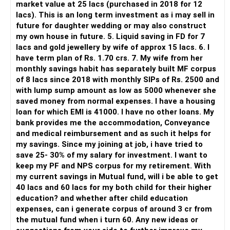
market value at 25 lacs (purchased in 2018 for 12
lacs). This is an long term investment as i may sell in
But you need to take responsibility for fund selection and
future for daughter wedding or may also construct
portfolio review.
my own house in future. 5. Liquid saving in FD for 7
lacs and gold jewellery by wife of approx 15 lacs. 6. I
There is also a risk of changing funds based on recent
have term plan of Rs. 1.70 crs. 7. My wife from her
performance.
monthly savings habit has separately built MF corpus
of 8 lacs since 2018 with monthly SIPs of Rs. 2500 and
» My Preference
with lump sump amount as low as 5000 whenever she
saved money from normal expenses. I have a housing
For someone investing for long-term goals, I would prefer:
loan for which EMI is 41000. I have no other loans. My
bank provides me the accommodation, Conveyance
– Invest through an AMFI-registered MFD.
and medical reimbursement and as such it helps for
– Use regular mutual fund plans.
my savings. Since my joining at job, i have tried to
– Have a properly structured asset allocation.
save 25- 30% of my salary for investment. I want to
– Review the portfolio periodically.
keep my PF and NPS corpus for my retirement. With
– Continue SIPs with discipline.
my current savings in Mutual fund, will i be able to get
– Rebalance based on goals, not market noise.
40 lacs and 60 lacs for my both child for their higher
education? and whether after child education
The platform should be secondary.
expenses, can i generate corpus of around 3 cr from
the mutual fund when i turn 60. Any new ideas or
The quality of your investment strategy and ongoing review