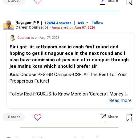
Career
Share
analytics or a PhD. All The Best for Your Prosperous
Future!
Follow RediffGURUS to Know More on 'Careers | Money |
Nayagam P P
|
|
-
12494 Answers
Ask
Follow
Career Counsellor -
Answered on Aug 07, 2026
Health | Relationships'.
Question by c
- Aug 07, 2026
Sir i got iiit kottayam cse in csab first round and
hoping to get iiit nagpur ece in the next round and i
also have admission at pes cse at rr campus through
jee mains kota which should i prefer sir
Ans:
Choose PES-RR Campus-CSE. All The Best for Your
Prosperous Future!
Follow RediffGURUS to Know More on 'Careers | Money |
Health | Relationships'.
...Read more
Career
Share