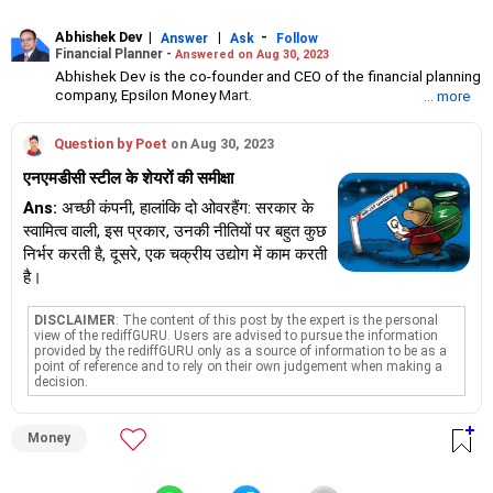
Abhishek Dev
|
|
-
Answer
Ask
Follow
Financial Planner -
Answered on Aug 30, 2023
Abhishek Dev is the co-founder and CEO of the financial planning
company, Epsilon Money Mart.
... more
A management graduate, he has over 21 years of experience in
asset and wealth management.
Question by Poet
on Aug 30, 2023
He has been associated with reputed companies like HSBC
GAM (India, south east Asia), PGIM, AMC, AMEX Bank, HDFC AMC
एनएमडीसी स्टील के शेयरों की समीक्षा
and UTI in various roles, including leading business management,
sales, marketing, product development and as a board member.
Ans:
अच्छी कंपनी, हालांकि दो ओवरहैंग: सरकार के
स्वामित्व वाली, इस प्रकार, उनकी नीतियों पर बहुत कुछ
निर्भर करती है, दूसरे, एक चक्रीय उद्योग में काम करती
है।
DISCLAIMER
: The content of this post by the expert is the personal
view of the rediffGURU. Users are advised to pursue the information
provided by the rediffGURU only as a source of information to be as a
point of reference and to rely on their own judgement when making a
decision.
Money