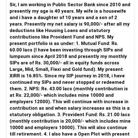
periodically.
Sir, I am working in Public Sector Bank since 2010 and
– You get support during market corrections.
presently my age is 40 years. My wife is a housewife
– It also helps avoid emotional investment decisions.
and i have a daughter of 10 years and a son of 2
– Most importantly, you get continuity of service over
years. Presently my net salary is 90,000/- after all my
many years.
deductions like Housing Loans and statutory
contributions like Provident Fund and NPS. My
» MF Central
present portfolio is as under: 1. Mutual Fund: Rs.
60.00 lacs (I have been investing through SIPs and
Yes, MF Central can be used for mutual fund transactions.
lumpsum since April 2018 and presently my monthly
SIPs are of Rs. 30,000/- all in equity funds across
It is useful for viewing and managing investments across
Large, Mid, Small, Flexi and Gold fund). My present
different AMCs.
XIRR is 16.85%. Since my SIP journey in 2018, i have
continued my SIPs and never stopped or redeemed
However, it is mainly a transaction and portfolio-
them. 2. NPS: Rs. 43.00 lacs (monthly contribution is
management platform.
at Rs. 22,000/- which includes mine 10000 and
employers 12000). This will continue with increase in
It does not replace personalised portfolio guidance.
contribution as and when salary increases as this is a
statutory obligation. 3. Provident Fund: Rs. 21.00 lacs
» Direct Platforms
(monthly contribution is 20,000/- which includes mine
10000 and employers 10000). This will also continue
Apps like Groww and Zerodha are convenient for self-
till retirement. 4. I also have a Open Plot with present
directed investors.