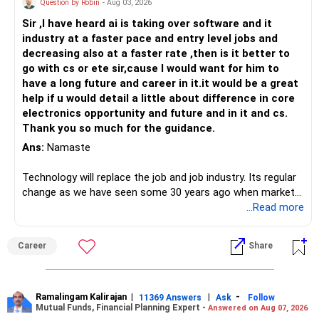
Question by Robin
- Aug 03, 2026
Sir ,I have heard ai is taking over software and it
industry at a faster pace and entry level jobs and
decreasing also at a faster rate ,then is it better to
go with cs or ete sir,cause I would want for him to
have a long future and career in it.it would be a great
help if u would detail a little about difference in core
electronics opportunity and future and in it and cs.
Thank you so much for the guidance.
Ans:
Namaste
Technology will replace the job and job industry. Its regular
change as we have seen some 30 years ago when market
introduces Tally software in accounting and finance sector.
...Read more
People used to say now accountant job will get reduces or
it will vanish from market. Only those get vanished
Career
Share
completely who rejected to learn Tally and work on it. The
same is here now. AI is covering almost every career and
its corner too. Definitely entry jobs will get reduce rather I
will say it will replace. So continuous learning is the key to
Ramalingam Kalirajan
|
|
-
11369 Answers
Ask
Follow
Mutual Funds, Financial Planning Expert -
Answered on Aug 07, 2026
success. We have to mount the technology so that we can