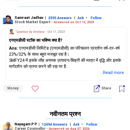
Samraat Jadhav
|
|
-
2595 Answers
Ask
Follow
Stock Market Expert -
Answered on Oct 12, 2023
Question by Amitava
- Oct 11, 2023
एनएमडीसी स्टॉक का भविष्य क्या है?
Ans:
एनएमडीसी लिमिटेड (एनएमडीसी) का परिचालन प्रदर्शन वर्ष-दर-वर्ष
23%/32% के साथ बहुत मजबूत रहा है।
5MFY24 में इसके लौह अयस्क उत्पादन/बिक्री की मात्रा में वृद्धि और इसके
मार्गदर्शन को प्राप्त करने की राह पर है
FY24/FY25 के लिए 47-49mmt/>50mt का उत्पादन मार्गदर्शन।
...Read more
नगरनार का हाल ही में चालू होना
स्टील प्लांट ने H2FY24 में लौह अयस्क की बिक्री मात्रा वृद्धि के दृष्टिकोण में
Money
Share
और सुधार किया है। दीर्घकालिक मात्रा
अगले पांच वर्षों में एनएमडीसी के लौह अयस्क उत्पादन को 100 मिलियन टन
तक पहुंचाने के लक्ष्य को देखते हुए विकास भी मजबूत बना हुआ है।
साल। इसके अतिरिक्त, हाल ही में लौह अयस्क की कीमत में 7-8% की बढ़ोतरी
नवीनतम प्रश्न
(अंतर्राष्ट्रीय स्तर पर सुधार को दर्शाती है
लौह अयस्क की कीमतें) और परिचालन उत्तोलन का लाभ मार्जिन के लिए अच्छा
Nayagam P P
|
|
-
12494 Answers
Ask
Follow
संकेत है। हम एनएमडीसी से ऐसी अपेक्षा करते हैं
Career Counsellor -
Answered on Aug 07, 2026