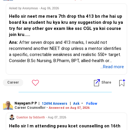
FY23-26E में 12%/15% EBITDA/PAT CAGR। 4.6x/4.1x
Asked by Anonymous - Aug 06, 2026
FY25E/FY26E EV/EBITDA का मूल्यांकन है
आकर्षक और स्टॉक 5-6% की स्वस्थ लाभांश उपज प्रदान करता है।
Hello sir neet me mera 7th drop tha 413 bn rhe hai up
board ka student hu kya kru any suggestion drop lu ya
अस्वीकरण: प्रतिभूतियों में निवेश बाजार जोखिमों के अधीन है। निवेश करने से
try for any other gov exam like ssc CGL ya koi course
पहले सभी संबंधित दस्तावेजों को ध्यान से पढ़ें। कृपया कोई भी निर्णय लेने से
join kru.....
पहले अपने नियुक्त/भुगतान किए गए वित्तीय सलाहकार से परामर्श लें। उद्धृत
Ans:
After seven drops and 413 marks, I would not
प्रतिभूतियाँ केवल उदाहरण के लिए हैं और अनुशंसात्मक नहीं हैं। सेबी द्वारा
recommend another NEET drop unless a mentor identifies
दिया गया पंजीकरण, बीएएसएल की सदस्यता और एनआईएसएम से प्रमाणन
a specific, correctable weakness and realistic 550+ target.
किसी भी तरह से मध्यस्थ के प्रदर्शन की गारंटी नहीं देता है या निवेशकों को
Consider B.Sc Nursing, B.Pharm, BPT, allied-health or
रिटर्न का कोई आश्वासन नहीं देता है।
biotechnology for professional entry. SSC CGL requires
...Read more
graduation, so pursue a degree first; choose a course, not
an indefinite attempt. Aapke Ujjwal Aur Samruddh
Career
Share
Bhavishya Ke Liye Dher Saari Shubhkaamnayein!
Rediff Gurus Se Judkar Rojgaar | Paisa | Sehat | Rishtey Ke
Baare Mein Aur Jaankari Paaiye.
Nayagam P P
|
|
-
12494 Answers
Ask
Follow
Career Counsellor -
Answered on Aug 07, 2026
Question by Siddanth
- Aug 07, 2026
Hello sir I m attending pesu kcet counselling on 16th