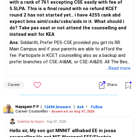
with a rank of 761 excepting CSE easily with fee of
5.5LPA. This is a final round with no refund KCET
round 2 has not started yet.. i have 4255 rank abd
expect bms aiml/csds/csbs/aids in it. What should i
do? Take pes seat or not attend the counselling and
instead wait for KEA
Ans:
Siddanth, Prefer PES-CSE provided you get its RR
Main Campus and if your parents are able to afford the
fee. Participate in KCET counselling also as a backup and
prefer branches of CSE-AI&ML or CSE-AI&DS. All The Best
for Your Prosperous Future!
...Read more
Follow RediffGURUS to Know More on 'Careers | Money |
Career
Share
Health | Relationships'.
Nayagam P P
|
|
-
12494 Answers
Ask
Follow
Career Counsellor -
Answered on Aug 07, 2026
Question by Sapna
- Aug 07, 2026
Hello sir, My son got MNNIT allhabad EE in josaa