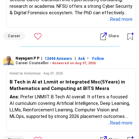
research or academia. NFSU offers a strong Cyber Security
& Digital Forensics ecosystem. The PhD can effectively
leverage 20 years of software testing and audit experience
...Read more
while strengthening expertise in cybersecurity governance,
forensic auditing, compliance and research. It requires a
Career
Share
substantial 4–6-year commitment, sustained research and
publications, making it most valuable for long-term
consulting, teaching, research or government advisory
opportunities. All The Best for Your Prosperous Future, Sir!
Nayagam P P
|
|
-
12494 Answers
Ask
Follow
Career Counsellor -
Answered on Aug 07, 2026
Follow RediffGURUS to Know More on 'Careers | Money |
Asked by Anonymous - Aug 07, 2026
Health | Relationships'.
B Tech in AI at Lnmiit or Integrated Msc(5Years) in
Mathematics and Computing at BITS Mesra
Ans:
Prefer LNMIIT B.Tech AI overall. It offers a focused
AI curriculum covering Artificial Intelligence, Deep Learning,
LLMs, Reinforcement Learning, Computer Vision and
MLOps, supported by strong 2026 placement outcomes.
Choose BIT Mesra’s Integrated M.Sc. Mathematics &
...Read more
Computing primarily if you have strong mathematical
aptitude and is targeting Quant, research, advanced