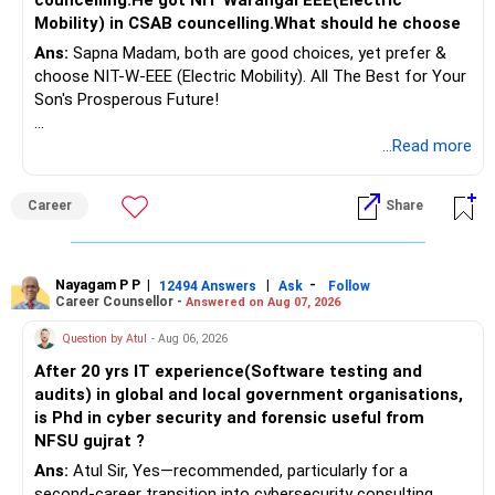
councelling.He got NIT Warangal EEE(Electric
Mobility) in CSAB councelling.What should he choose
Ans:
Sapna Madam, both are good choices, yet prefer &
choose NIT-W-EEE (Electric Mobility). All The Best for Your
Son's Prosperous Future!
Follow RediffGURUS to Know More on 'Careers | Money |
...Read more
Health | Relationships'.
Career
Share
Nayagam P P
|
|
-
12494 Answers
Ask
Follow
Career Counsellor -
Answered on Aug 07, 2026
Question by Atul
- Aug 06, 2026
After 20 yrs IT experience(Software testing and
audits) in global and local government organisations,
is Phd in cyber security and forensic useful from
NFSU gujrat ?
Ans:
Atul Sir, Yes—recommended, particularly for a
second-career transition into cybersecurity consulting,