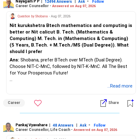
Nayagam P P
|
|
-
12494 Answers
Ask
Follow
Career Counsellor -
Answered on Aug 07, 2026
Question by Shobana
- Aug 07, 2026
Nit kurukshetra Btech mathematics and computing is
better or Nit calicut B. Tech. (Mathematics &
Computing) M. Tech. in (Mathematics & Computing)
(5 Years, B.Tech. + M.Tech./MS (Dual Degree)). What
should I prefer
Ans:
Shobana, prefer BTech over MTech (Dual Degree).
Choose NIT-C-MnC, followed by NIT-K-MnC. All The Best
for Your Prosperous Future!
Follow RediffGURUS to Know More on 'Careers | Money |
...Read more
Health | Relationships'.
Career
Share
Pankaj Vyavahare
|
|
-
48 Answers
Ask
Follow
Career Counsellor, Life Coach -
Answered on Aug 07, 2026