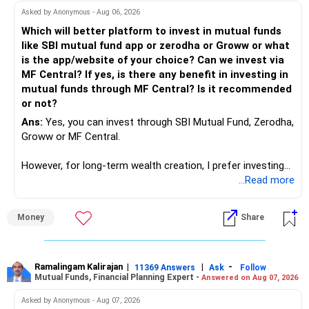
work to develop tools which will make our life ease.
Asked by Anonymous - Aug 06, 2026
Now look the difference between CS & ETC/ECE.
Which will better platform to invest in mutual funds
Computer science focuses on software, logic, and
like SBI mutual fund app or zerodha or Groww or what
programming where as Electronics & telecommunication
is the app/website of your choice? Can we invest via
focuses on hardware, electronic circuit, signal processing.
MF Central? If yes, is there any benefit in investing in
if you enjoy logic maths, AI go for CS otherwise if you are
mutual funds through MF Central? Is it recommended
interested in physics, robotics, wireless communication go
or not?
for ETE/ ECE
Ans:
Yes, you can invest through SBI Mutual Fund, Zerodha,
As through CS you will get highly paid Data science career
Groww or MF Central.
like in ETE/ECE you will get VLSI, embedded system,
network architect careers.
However, for long-term wealth creation, I prefer investing
through an AMFI-registered MFD.
...Read more
» Why I Prefer MFD
Money
Share
– The platform is only a transaction facility.
– Good investment selection and review matter much
more.
Ramalingam Kalirajan
|
|
-
11369 Answers
Ask
Follow
Mutual Funds, Financial Planning Expert -
Answered on Aug 07, 2026
– An MFD can help select suitable funds for your goals.
– Your portfolio can be reviewed and rebalanced
Asked by Anonymous - Aug 07, 2026