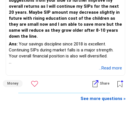
suggestions from your side to further improve my
is more important.
overall returns as I will continue my SIPs for the next
20 years. Maybe SIP amount may decrease slightly in
Best Regards,
future with rising education cost of the children as
they are small now and I am able to save more but the
K. Ramalingam, MBA, CFP,
same will reduce as they grow older after 8-10 years
down the line.
AMFI-Registered MFD – ARN 4188
Ans:
Your savings discipline since 2018 is excellent.
Continuing SIPs during market falls is a major strength.
www.holisticinvestment.in
Your overall financial position is also well diversified.
https://www.linkedin.com/in/ramalingamcfp/
» Current Position
...Read more
– Mutual funds are your main growth asset.
Money
Share
– Your family has around Rs.68 lakh in mutual funds.
– Your monthly family SIP is around Rs.32,500.
– NPS and PF are strong retirement assets.
See more questions »
– You also have Rs.7 lakh in liquid FD savings.
– The plot provides an additional long-term asset.
– Your wife is also building an independent investment
corpus.