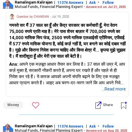
Your total financial assets include:
Ramalingam Kalirajan
|
|
-
11374 Answers
Ask
Follow
Mutual Funds, Financial Planning Expert -
Answered on Jul 21, 2025
PMS investments: Rs. 1.10 crore
Question by CHANDAN
- Jul 19, 2025
नमस्ते सर मैं 37 साल का हूँ और केंद्र सरकार का कर्मचारी हूँ, मेरा वेतन
Personal stock portfolio: Rs. 48.87 lakhs
75,000 रुपये प्रति माह है। मेरे पास शेयर बाज़ार में 700,000 रुपये का
14,000 मासिक सिप फंड, 2500 रुपये मासिक एलआईसी प्रीमियम, एपीवाई
Mutual fund portfolio: Rs. 50 lakhs
में 577 रुपये मासिक योजना है, कोई कर्ज़ नहीं है, घर बनाने का कोई दबाव नहीं
है। मुझे और कितना निवेश करना चाहिए और किस क्षेत्र में... कृपया मुझे सुझाव
FD and savings: Rs. 15 lakhs
दें। मैं शादीशुदा हूँ और मेरी एक साल की बेटी है।
Rental income: Rs. 53,000 per month
Ans:
आपने एक मज़बूत आधार तैयार कर लिया है। 37 साल की उम्र में, आप
कर्ज़ मुक्त हैं, सरकारी नौकरी करते हैं, अपना घर रखते हैं और पहले से ही
Insurance:
निवेश कर रहे हैं। ये कारक आपको अपनी संपत्ति बढ़ाने के लिए एक मज़बूत
आधार प्रदान करते हैं। आइए अब चरण-दर-चरण जानें कि आप अपने निवेश
Term insurance: Rs. 1 crore
की बेहतर योजना कैसे बना सकते हैं और अपने परिवार के भविष्य को 360-
...Read more
डिग्री दृष्टिकोण से सुरक्षित कैसे कर सकते हैं।
ULIP: Rs. 1 crore
Money
Share
● आय, बचत और मौजूदा निवेश सारांश
Health insurance: Rs. 15 lakhs (Star) + Rs. 10 lakhs (Care)
– आपका मासिक वेतन 75,000 रुपये है।
Let us now build a 360-degree strategy for the surplus Rs.
– आप नियमित रूप से SIP में 14,000 रुपये का निवेश कर रहे हैं।
Ramalingam Kalirajan
|
|
-
11374 Answers
Ask
Follow
Mutual Funds, Financial Planning Expert -
Answered on Aug 20, 2025