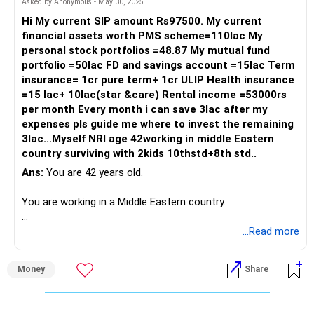
Asked by Anonymous - May 30, 2025
ढंग से संरेखित हों? एक प्रमाणित वित्तीय योजनाकार आपको इस यात्रा में
Hi My current SIP amount Rs97500. My current
मार्गदर्शन कर सकता है, विशेषज्ञता और आश्वासन प्रदान कर सकता है।
financial assets worth PMS scheme=110lac My
personal stock portfolios =48.87 My mutual fund
याद रखें, निवेश केवल संख्याओं के बारे में नहीं है; यह मन की शांति और अपने
portfolio =50lac FD and savings account =15lac Term
भविष्य में आत्मविश्वास के बारे में है। वित्तीय सुरक्षा की ओर आपकी यात्रा आपके
insurance= 1cr pure term+ 1cr ULIP Health insurance
लचीलेपन और दूरदर्शिता का प्रमाण है। आशावाद और बुद्धिमत्ता के साथ आगे
=15 lac+ 10lac(star &care) Rental income =53000rs
बढ़ते रहें।
per month Every month i can save 3lac after my
expenses pls guide me where to invest the remaining
3lac...Myself NRI age 42working in middle Eastern
country surviving with 2kids 10thstd+8th std..
Ans:
You are 42 years old.
You are working in a Middle Eastern country.
You have two children in 10th and 8th standard.
...Read more
Monthly income allows you to save Rs. 3 lakhs.
Money
Share
You are already investing Rs. 97,500 in SIPs.