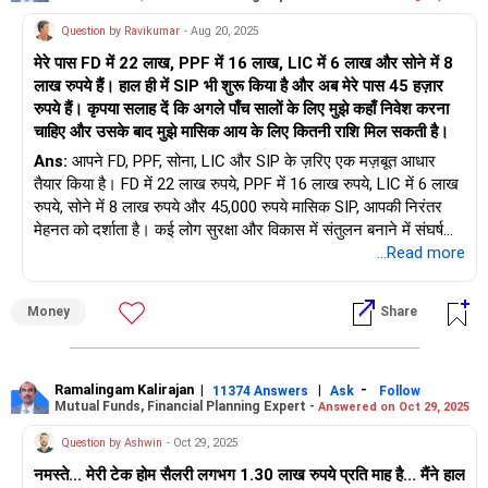
3 lakhs monthly.
– आप LIC प्रीमियम के लिए 2,500 रुपये का भुगतान कर रहे हैं।
– आप अटल पेंशन योजना (APY) में 577 रुपये का योगदान करते हैं।
Question by Ravikumar
- Aug 20, 2025
Emergency Fund Planning
– आपके पास 7 लाख रुपये के इक्विटी निवेश हैं।
मेरे पास FD में 22 लाख, PPF में 16 लाख, LIC में 6 लाख और सोने में 8
Maintain 12 months of total expenses as emergency fund.
– आप पर कोई ऋण या EMI नहीं है।
लाख रुपये हैं। हाल ही में SIP भी शुरू किया है और अब मेरे पास 45 हज़ार
रुपये हैं। कृपया सलाह दें कि अगले पाँच सालों के लिए मुझे कहाँ निवेश करना
Include school fees, household spends, travel costs, etc.
यह एक स्वस्थ स्थिति है। आपकी निश्चित देनदारियाँ कम हैं। इससे आपको
चाहिए और उसके बाद मुझे मासिक आय के लिए कितनी राशि मिल सकती है।
बेहतर योजना बनाने की गुंजाइश मिलती है।
Rs. 25–30 lakhs can be parked as emergency reserve.
Ans:
आपने FD, PPF, सोना, LIC और SIP के ज़रिए एक मज़बूत आधार
● पारिवारिक ज़िम्मेदारियाँ और भविष्य की ज़रूरतें
तैयार किया है। FD में 22 लाख रुपये, PPF में 16 लाख रुपये, LIC में 6 लाख
Use ultra-short debt mutual funds or sweep-in fixed
रुपये, सोने में 8 लाख रुपये और 45,000 रुपये मासिक SIP, आपकी निरंतर
deposits.
आप विवाहित हैं और आपकी एक साल की बेटी है। उसकी शिक्षा, विवाह और
मेहनत को दर्शाता है। कई लोग सुरक्षा और विकास में संतुलन बनाने में संघर्ष
आपकी सेवानिवृत्ति तीन प्रमुख लक्ष्य हैं। आपको इन लक्ष्यों को ध्यान में रखकर
करते हैं, लेकिन आप पहले से ही दोनों को बनाए हुए हैं। अब ध्यान अगले पाँच
...Read more
Ensure this money is highly liquid and safe.
योजना बनानी होगी।
वर्षों पर और फिर लंबी अवधि के लिए एक सुरक्षित मासिक आय स्रोत बनाने पर
होना चाहिए। आइए सभी पहलुओं पर गौर करें।
Money
Share
Emergency fund gives mental comfort during uncertainty.
- शिक्षा का खर्च तेज़ी से बढ़ रहा है।
- शिक्षा में मुद्रास्फीति लगभग 9-10% है।
"वर्तमान परिसंपत्ति आवंटन"
You may already have some allocation here from FDs.
- विवाह का खर्च वैकल्पिक है, लेकिन फिर भी तैयारी करने लायक है।
- सेवानिवृत्ति एक अनिवार्य लक्ष्य है।
सावधि जमा: बैंक में 22 लाख रुपये रखे हैं। इससे सुरक्षा मिलती है, लेकिन
Ramalingam Kalirajan
|
|
-
11374 Answers
Ask
Follow
Mutual Funds, Financial Planning Expert -
Answered on Oct 29, 2025
Reassess and top up if needed.
- आपको 60 वर्ष की आयु तक एक ठोस सेवानिवृत्ति निधि बनाने की आवश्यकता
रिटर्न कम मिलता है।
है।
Question by Ashwin
- Oct 29, 2025
Review and Reallocate ULIP
PPF: 16 लाख रुपये। यह सुरक्षित, कर-मुक्त है, लेकिन परिपक्वता तक लॉक
नमस्ते... मेरी टेक होम सैलरी लगभग 1.30 लाख रुपये प्रति माह है... मैंने हाल
ULIP often has higher charges than mutual funds.
आइए अब प्रत्येक भाग पर एक नज़र डालें।
है।