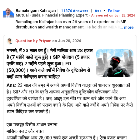
Ramalingam Kalirajan
|
|
-
11374 Answers
Ask
Follow
Mutual Funds, Financial Planning Expert -
Answered on Jun 25, 2024
Ramalingam Kalirajan has over 26 years of experience in MF
distribution and wealth management. He holds an MBA in Finance
... more
from the University of Madras and is a CFP (Certified Financial
Planner) credentialed professional. He is the Director of Holistic
Question by Priyam
on Jun 20, 2024
Investment, a Chennai-based AMFI-registered Mutual Fund
Distribution (ARN-4188) and APMI-registered PMS Distribution
नमस्ते, मैं 23 साल का हूँ। मेरी मासिक आय 28 हजार
firm (APRN07386), helping clients build long-term wealth
है (7 महीने पहले शुरू हुई)। SIP योगदान (5 हजार
through mutual funds and other investment solutions.
प्रति माह) 7 महीने पहले शुरू हुआ। FD
(50,000)। आने वाले वर्षों में निवेश के दृष्टिकोण से
कहाँ ध्यान केन्द्रित करना चाहिए?
Ans:
23 साल की उम्र में आपने अपनी वित्तीय यात्रा की शानदार शुरुआत की
है। SIP और FD के प्रति आपका अनुशासित दृष्टिकोण परिपक्वता और
दूरदर्शिता को दर्शाता है। अब, आइए इस नींव पर काम करें और जानें कि आप
अपने वित्तीय लक्ष्यों को प्राप्त करने के लिए आने वाले वर्षों में अपने निवेश पर कैसे
ध्यान केंद्रित कर सकते हैं।
एक मजबूत वित्तीय आधार बनाना
मासिक बजट और बचत
आपकी मासिक आय 28,000 रुपये एक अच्छी शुरुआत है। ऐसा बजट बनाना