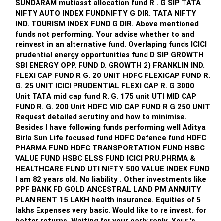
SUNDARAM mutiasst allocation fund R . G SIP TATA
NIFTY AUTO INDEX FUNDNIFTY G DIR. TATA NIFTY
FD और सोने को केवल एक छोटे हिस्से तक सीमित रखें।
आपातकालीन निधि को दीर्घकालिक निवेशों के साथ मिलाने से बचें। अनिश्चित
But future increases should not automatically go into
IND. TOURISM INDEX FUND G DIR. Above mentioned
समय में तरलता मन की शांति देती है।
small-cap funds.
funds not performing. Your advise whether to and
LIC को छोड़ दें और म्यूचुअल फंड्स में दोबारा निवेश करें।
reinvest in an alternative fund. Overlaping funds ICICI
"बाजार में उतार-चढ़ाव के दौरान व्यवहारिक अनुशासन"
» Gold Allocation
prudential energy opportunities fund D SIP GROWTH
PPF को सुरक्षा आधार के रूप में रखें, अभी मासिक आय के लिए नहीं।
बाजार में उतार-चढ़ाव सामान्य है। डर के मारे SIP बंद न करें या निकासी न
SBI ENERGY OPP. FUND D. GROWTH 2) FRANKLIN IND.
करें। गिरावट के दौरान भी निवेश जारी रखें। यही वह समय होता है जब आप
Your Rs.2,000 monthly gold allocation is reasonable.
FLEXI CAP FUND R G. 20 UNIT HDFC FLEXICAP FUND R.
स्थिर मासिक नकदी प्रवाह के लिए पाँच साल बाद SWP शुरू करें।
कम कीमतों पर ज़्यादा यूनिट खरीदते हैं।
G. 25 UNIT ICICI PRUDENTIAL FLEXI CAP R. G 3000
Gold can provide diversification.
Unit TATA mid cap fund R. G. 175 unit UTI MID CAP
सुरक्षित निकासी से पाँच साल में 40,000-45,000 रुपये मासिक मिल सकते
धन सृजन में आपका धैर्य और अनुशासन आपकी सबसे बड़ी पूंजी हैं।
FUND R. G. 200 Unit HDFC MID CAP FUND R G 250 UNIT
हैं।
It can also help during periods of equity market stress.
Request detailed scrutiny and how to minimise.
"समय के साथ चक्रवृद्धि की शक्ति
Besides l have following funds performing well Aditya
10-15 सालों में, जीवनशैली की ज़रूरतों के अनुसार आय बढ़ सकती है।
आप अपनी कमाई के चरम वर्षों में हैं। अगले 15-20 साल महत्वपूर्ण हैं। अगर
I would keep gold as a supporting allocation, not the main
Birla Sun Life focused fund HDFC Defence fund HDFC
आप हर महीने लगातार 45,000-50,000 रुपये का निवेश करते रहें, तो आप
growth component.
PHARMA FUND HDFC TRANSPORTATION FUND HSBC
अनुशासित रहें, CFP के साथ हर 2-3 साल में योजना की समीक्षा करें।
सेवानिवृत्ति तक अपार धन अर्जित कर सकते हैं।
VALUE FUND HSBC ELSS FUND ICICI PRU.PHRMA &
» Should You Continue These Funds For Ten Years?
HEALTHCARE FUND UTI NIFTY 500 VALUE INDEX FUND
सादर,
चक्रवृद्धि के लिए समय और निरंतरता की आवश्यकता होती है। बार-बार बदलाव
I am 82 years old. No liability . Other investments like
के. रामलिंगम, MBA, CFP,
करने से बचें। दीर्घकालिक प्रतिबद्धता के साथ निवेशित रहें।
The investment horizon and withdrawal horizon are
PPF BANK FD GOLD ANCESTRAL LAND PM ANNUITY
मुख्य वित्तीय योजनाकार,
different.
PLAN RENT 15 LAKH health insurance. Equities of 5
www.holisticinvestment.in
"एक प्रमाणित वित्तीय योजनाकार मूल्य क्यों जोड़ता है?
lakhs Expenses very basic. Would like to re invest. for
एक प्रमाणित वित्तीय योजनाकार आपको नकदी प्रवाह, जोखिम कवर, कर,
You can continue investing for 10 years.
better returns. Waiting for your early reply. Your 's