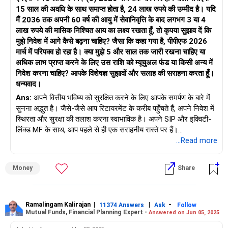
15 साल की अवधि के साथ समाप्त होता है, 24 लाख रुपये की उम्मीद है। यदि
मैं 2036 तक अपनी 60 वर्ष की आयु में सेवानिवृत्ति के बाद लगभग 3 या 4
लाख रुपये की मासिक निश्चित आय का लक्ष्य रखता हूँ, तो कृपया सुझाव दें कि
मुझे निवेश में आगे कैसे बढ़ना चाहिए? जैसा कि कहा गया है, पीपीएफ 2026
मार्च में परिपक्व हो रहा है। क्या मुझे 5 और साल तक जारी रखना चाहिए या
अधिक लाभ प्राप्त करने के लिए उस राशि को म्यूचुअल फंड या किसी अन्य में
निवेश करना चाहिए? आपके विशेषज्ञ सुझावों और सलाह की सराहना करता हूँ।
धन्यवाद।
Ans:
अपने वित्तीय भविष्य को सुरक्षित करने के लिए आपके समर्पण के बारे में
सुनना अद्भुत है। जैसे-जैसे आप रिटायरमेंट के करीब पहुँचते हैं, अपने निवेश में
स्थिरता और सुरक्षा की तलाश करना स्वाभाविक है। अपने SIP और इक्विटी-
लिंक्ड MF के साथ, आप पहले से ही एक सराहनीय रास्ते पर हैं।
...Read more
जैसे-जैसे आपका PPF 2026 में परिपक्व होता है, आपके पास अपनी निवेश
रणनीति का पुनर्मूल्यांकन करने का अवसर होता है। जोखिम और लाभ के बीच
Money
Share
संतुलन पर विचार करें। क्या आपको PPF अवधि बढ़ानी चाहिए या म्यूचुअल फंड
जैसे अन्य रास्ते तलाशने चाहिए? यह एक ऐसा निर्णय है जिसके लिए सोच-
समझकर विचार करने की आवश्यकता है।
Ramalingam Kalirajan
|
|
-
11374 Answers
Ask
Follow
Mutual Funds, Financial Planning Expert -
Answered on Jun 05, 2025
अगले दशक में अपनी संपत्ति को बढ़ाने की संभावनाओं की कल्पना करें। क्या
ऐसे निवेश के रास्ते हैं जो आपके लक्ष्यों और जोखिम सहनशीलता के साथ बेहतर