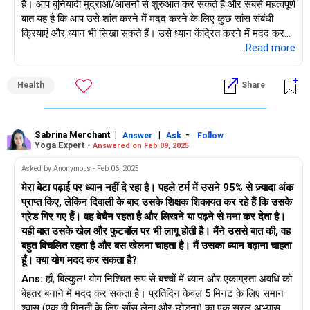
है। आप बुनियादी मुद्राओं/आसनों से शुरुआत कर सकते हैं और सबसे महत्वपूर्ण
अगर आपको उसके लिए अधिक जानकारी या कोई विशिष्ट योजना चाहिए तो
बात यह है कि आप उसे शांत करने में मदद करने के लिए कुछ सांस संबंधी
बेझिझक संपर्क करें!
क्रियाएं और ध्यान भी सिखा सकते हैं। उसे ध्यान केंद्रित करने में मदद करने
वाले कुछ आसन हैं वृषासन (वृक्ष मुद्रा), पद्मासन (कमल मुद्रा) और गरुड़ासन
...Read more
हार्दिक शुभकामनाएँ,
(ईगल मुद्रा)। प्रतिदिन 5 मिनट के लिए एक साथ मौन में बैठना भी उसे ध्यान
सबरीना
केंद्रित करने और शांत करने में मदद करने का एक शानदार तरीका हो सकता
Health
Share
है।
Sabrina Merchant
|
|
-
Answer
Ask
Follow
Yoga Expert -
Answered on Feb 09, 2025
Asked by Anonymous - Feb 06, 2025
मेरा बेटा पढ़ाई पर ध्यान नहीं दे रहा है। पहले टर्म में उसने 95% से ज़्यादा अंक
प्राप्त किए, लेकिन दिवाली के बाद उसके शिक्षक शिकायत कर रहे हैं कि उसके
ग्रेड गिर गए हैं। वह बेचैन रहता है और लिखने या पढ़ने से मना कर देता है।
यही बात उसके खेल और फुटबॉल पर भी लागू होती है। मैंने उससे बात की, वह
बहुत विचलित रहता है और बस खेलना चाहता है। मैं उसका ध्यान बढ़ाना चाहता
हूँ। क्या योग मदद कर सकता है?
Ans:
हाँ, बिल्कुल! योग निश्चित रूप से बच्चों में ध्यान और एकाग्रता अवधि को
बेहतर बनाने में मदद कर सकता है। प्रतिदिन केवल 5 मिनट के लिए समान
श्वास (एक ही गिनती के लिए साँस लेना और छोड़ना) का एक सरल अभ्यास