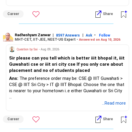
You can explore roles in accounting, taxation, GST, audit,
MIS and finance, particularly with CA firms, SMEs and mid-
Career
Share
sized companies. Refresh your skills in Excel, Tally/ERP,
GST and current accounting practices before applying.
Since you also have a child, prioritise roles with reasonable
Radheshyam Zanwar
|
|
-
8597 Answers
Ask
Follow
MHT-CET, IIT-JEE, NEET-UG Expert -
Answered on Aug 10, 2026
working hours, shorter travel or flexible/hybrid options.
Question by Sai
- Aug 09, 2026
Don't focus too much on designation or salary initially. The
Sir please can you tell which is better iiit bhopal it, iiit
priority should be to re-enter the workforce, gain recent
Guwahati cse or iiit sri city cse If you only care about
experience and build from there.
placement and no of students placed
Ans:
The preference order may be: CSE @ IIIT Guwahati >
CSE @ IIIT Sri City > IT @ IIIT Bhopal. Choose the one that
is nearer to your hometown i..e either Guwahati or Sri City
Good luck.
...Read more
Follow me if you receive this reply.
Radheshyam
Career
Share