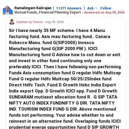
Ramalingam Kalirajan
|
|
-
11371 Answers
Ask
Follow
Mutual Funds, Financial Planning Expert -
Answered on Aug 09, 2026
Question by Vaman
- Aug 09, 2026
Sir I have nearly 35 MF scheme. I have 4 Manu
facturing fund. Axis mau facturing fund.. Canara
Robecco Manu. fund G(SIP2000) Invesco
Manufacturing fund G(SIP 2000 PM ). ICICI
Manufacturing fund G Advise how to cut down or exit
and invest in other fund continuing only one
preferably ICICI. Then I have following non performing
Funds Axis consumption fund G regular Hdfc Multcap
Fund G regular Hdfc Multcap 50/25/25Index fund
Direct Hdfc Tech. Fund D Growth Hsbc India Export
Indis export Opp. D Growth ICICI opp. Fund D Growth
SUNDARAM mutiasst allocation fund R . G SIP TATA
NIFTY AUTO INDEX FUNDNIFTY G DIR. TATA NIFTY
IND. TOURISM INDEX FUND G DIR. Above mentioned
funds not performing. Your advise whether to and
reinvest in an alternative fund. Overlaping funds ICICI
prudential energy opportunities fund D SIP GROWTH