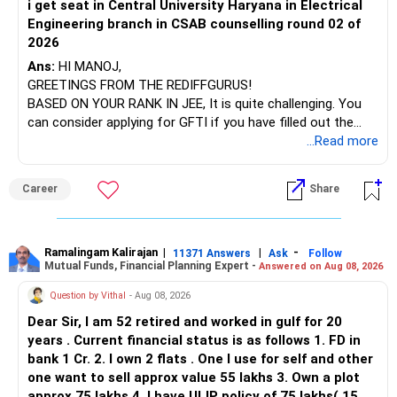
i get seat in Central University Haryana in Electrical
Engineering branch in CSAB counselling round 02 of
– ICICI Prudential Energy Opportunities
2026
– SBI Energy Opportunities
Ans:
HI MANOJ,
GREETINGS FROM THE REDIFFGURUS!
There is no strong need to hold two funds in the same
BASED ON YOUR RANK IN JEE, It is quite challenging. You
sector.
can consider applying for GFTI if you have filled out the
application.
...Read more
Keep only one if you want sector exposure.
ALL THE BEST.
But given your age, even this allocation should remain
Career
Share
limited.
» Flexi Cap Overlap
Ramalingam Kalirajan
|
|
-
11371 Answers
Ask
Follow
Mutual Funds, Financial Planning Expert -
Answered on Aug 08, 2026
You currently have:
Question by Vithal
- Aug 08, 2026
– Franklin India Flexi Cap
Dear Sir, I am 52 retired and worked in gulf for 20
– HDFC Flexi Cap
years . Current financial status is as follows 1. FD in
– ICICI Prudential Flexi Cap
bank 1 Cr. 2. I own 2 flats . One I use for self and other
one want to sell approx value 55 lakhs 3. Own a plot
This is another clear area for consolidation.
approx 75 lakhs 4. I have ULIP policy of 75 lakhs( 15