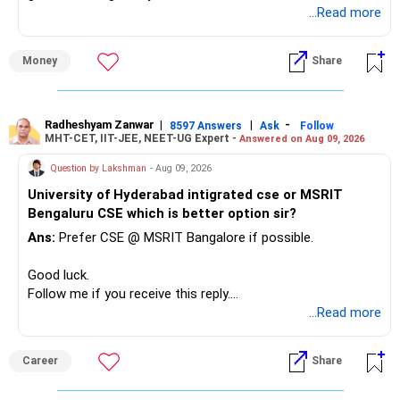
unnecessarily high.
...Read more
» First Priority
Money
Share
– Reduce the MF portfolio substantially.
– Avoid managing many sector and thematic funds.
– Avoid keeping funds only because they performed well
Radheshyam Zanwar
|
|
-
8597 Answers
Ask
Follow
MHT-CET, IIT-JEE, NEET-UG Expert -
Answered on Aug 09, 2026
recently.
– Keep a smaller number of diversified funds.
Question by Lakshman
- Aug 09, 2026
– Keep sufficient money in safer assets for your regular
University of Hyderabad intigrated cse or MSRIT
needs.
Bengaluru CSE which is better option sir?
At your age, chasing maximum returns is not necessary.
Ans:
Prefer CSE @ MSRIT Bangalore if possible.
» Manufacturing Funds
Good luck.
Follow me if you receive this reply.
You currently have four manufacturing funds:
Radheshyam
...Read more
– Axis Manufacturing
Career
Share
– Canara Robeco Manufacturing
– Invesco Manufacturing