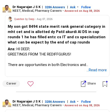
– ICICI Prudential Manufacturing
Dr Nagarajan J S K
|
|
-
3286 Answers
Ask
Follow
NEET, Medical, Pharmacy Careers -
Answered on Aug 08, 2026
There is considerable overlap in this allocation.
Question by Deep
- Aug 07, 2026
I would not keep four manufacturing funds.
My son got 8494 state merit rank general category in
mht cet and is allotted dy Patil akurdi AI DS in cap
If you have a strong preference for the ICICI Prudential
rounds 1 he has filled entc cs IT and cs specialization
Manufacturing Fund, keeping one manufacturing fund can
what can be expect by the end of cap rounds
be considered.
Ans:
HI DEEP,
The other three can be reviewed for exit and consolidation.
GREETINGS FROM THE REDIFFGURUS!
However, do not switch all four on one day blindly. Check
There are opportunities in both Electronics and
capital gains and exit loads first.
Telecommunications (EnTC) and Information Technology
...Read more
(IT). Generally, EnTC is ranked higher than AIDS but lower
» Funds You Mentioned As Non-Performing
than IT. The choice is yours. Given that the field is
Career
Share
constantly evolving, you must be ready to accept various
You mentioned:
challenges after graduation. Additionally, consider pursuing
online or part-time courses from reputable organizations
– Axis Consumption
to enhance your job prospects.
Dr Nagarajan J S K
|
|
-
3286 Answers
Ask
Follow
NEET, Medical, Pharmacy Careers -
Answered on Aug 08, 2026
– HDFC Multicap