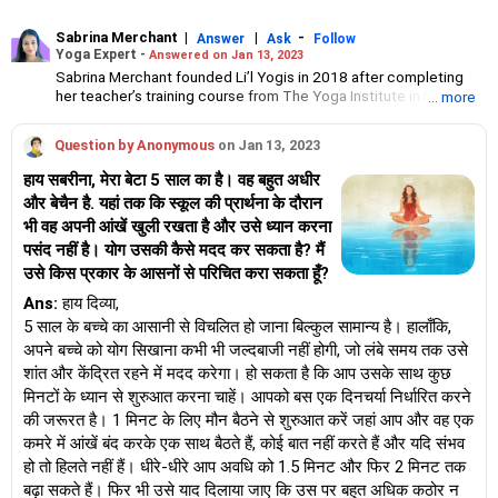
Sabrina Merchant
|
|
-
Answer
Ask
Follow
Yoga Expert -
Answered on Jan 13, 2023
Sabrina Merchant founded Li’l Yogis in 2018 after completing
her teacher’s training course from The Yoga Institute in Mumbai.
... more
Her qualifications include Ayush Level 1, mindfulness coach
from The Happitude Global and children and teen yoga
Question by Anonymous
on Jan 13, 2023
certification from Yoga Ed, USA.
She has taught more than 1 lakh youngsters online and offline
हाय सबरीना, मेरा बेटा 5 साल का है। वह बहुत अधीर
across the globe.
और बेचैन है. यहां तक ​​कि स्कूल की प्रार्थना के दौरान
भी वह अपनी आंखें खुली रखता है और उसे ध्यान करना
पसंद नहीं है। योग उसकी कैसे मदद कर सकता है? मैं
उसे किस प्रकार के आसनों से परिचित करा सकता हूँ?
Ans:
हाय दिव्या,
5 साल के बच्चे का आसानी से विचलित हो जाना बिल्कुल सामान्य है। हालाँकि,
अपने बच्चे को योग सिखाना कभी भी जल्दबाजी नहीं होगी, जो लंबे समय तक उसे
शांत और केंद्रित रहने में मदद करेगा। हो सकता है कि आप उसके साथ कुछ
मिनटों के ध्यान से शुरुआत करना चाहें। आपको बस एक दिनचर्या निर्धारित करने
की जरूरत है। 1 मिनट के लिए मौन बैठने से शुरुआत करें जहां आप और वह एक
कमरे में आंखें बंद करके एक साथ बैठते हैं, कोई बात नहीं करते हैं और यदि संभव
हो तो हिलते नहीं हैं। धीरे-धीरे आप अवधि को 1.5 मिनट और फिर 2 मिनट तक
बढ़ा सकते हैं। फिर भी उसे याद दिलाया जाए कि उस पर बहुत अधिक कठोर न