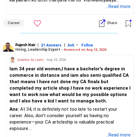
karyakram ko uchit manyata mili ho. Vishwavidyalaya
Anudan Aayog degree ke naamkaran ko nirdharit karta hai,
...Read more
jabki Akhil Bharatiya Takniki Shiksha Parishad kshetriya
bhashaon mein abhiyantriki karyakramon ki anumati deta
Career
Share
hai.
Asli chinta angrezi mein nipunta ko lekar hoti hai: karyakram
likhna, dastavezikaran, sakshatkar, uchch shiksha aur
Rajesh Nair
|
|
-
21 Answers
Ask
Follow
Hiring, Leadership Expert -
Answered on Aug 10, 2026
adhikansh kampaniyon mein samvaad angrezi mein hota
hai. Choonki bachcha pehle se angrezi mein sahaj hai, isliye
Question by Laxmi
- Aug 10, 2026
yeh kami kaafi had tak door ki ja sakti hai. Yadi mahavidyalay
Iam 34 year old women,I have a bachelor's degree in
ya shakha anya vikalp se behtar hai, to Hindi madhyam CSE
commerce in distance and iam also semi qualified CA
chuna ja sakta hai; saath hi takniki angrezi par lagatar pakad
that means I have not done my CA finals but
majboot karni chahiye. Aapke Ujjwal Aur Samruddh
completed my article shop.I have no work experience I
Bhavishya Ke Liye Dher Saari Shubhkaamnayein!
want to work now what would be my possible options
and I also have a kid I want to manage both.
Rediff Gurus Se Judkar Rojgaar | Paisa | Sehat | Rishtey Ke
Baare Mein Aur Jaankari Paaiye.
Ans:
At 34, it is definitely not too late to restart your
career. Also, don't consider yourself as having no
experience—your CA articleship is valuable practical
exposure.
...Read more