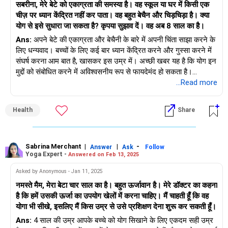
सबरीना, मेरे बेटे को एकाग्रता की समस्या है। वह स्कूल या घर में किसी एक
चीज़ पर ध्यान केंद्रित नहीं कर पाता। वह बहुत बेचैन और चिड़चिड़ा है। क्या
योग से इसे सुधारा जा सकता है? कृपया सुझाव दें। वह अब 8 साल का है।
Ans:
अपने बेटे की एकाग्रता और बेचैनी के बारे में अपनी चिंता साझा करने के
लिए धन्यवाद। बच्चों के लिए कई बार ध्यान केंद्रित करने और गुस्सा करने में
संघर्ष करना आम बात है, खासकर इस उम्र में। अच्छी खबर यह है कि योग इन
मुद्दों को संबोधित करने में अविश्वसनीय रूप से फायदेमंद हो सकता है।
...Read more
8 साल के बच्चे के लिए, योग कई तरह से मदद करता है:
- आसन: विशिष्ट योग मुद्राएँ, जैसे कि वृक्ष मुद्रा और योद्धा मुद्राएँ, संतुलन
Health
Share
और एकाग्रता की आवश्यकता होती हैं, जो स्वाभाविक रूप से मन को बेहतर ढंग
से ध्यान केंद्रित करने के लिए प्रशिक्षित करती हैं।
- प्राणायाम: गहरी पेट की साँस या बारी-बारी से नासिका से साँस लेने जैसी साँस
लेने की क्रिया, तंत्रिका तंत्र को शांत करती है और बेचैनी को कम करती है।
Sabrina Merchant
|
|
-
Answer
Ask
Follow
Yoga Expert -
Answered on Feb 13, 2025
- निर्देशित ध्यान- माइंडफुलनेस और विश्राम तकनीकों के माध्यम से, बच्चे
अपनी भावनाओं को बेहतर ढंग से प्रबंधित करना सीखते हैं, जिससे गुस्सा कम
Asked by Anonymous - Jan 11, 2025
करने में मदद मिलती है।
नमस्ते मैम, मेरा बेटा चार साल का है। बहुत ऊर्जावान है। मेरे डॉक्टर का कहना
है कि हमें उसकी ऊर्जा का उपयोग खेलों में करना चाहिए। मैं चाहती हूँ कि वह
नियमित अभ्यास से, आप उसके ध्यान और भावनात्मक संतुलन दोनों में
योगा भी सीखे, इसलिए मैं किस उम्र से उसे प्रशिक्षण देना शुरू कर सकती हूँ।
सकारात्मक बदलाव देखेंगे।
Ans:
4 साल की उम्र आपके बच्चे को योग सिखाने के लिए एकदम सही उम्र