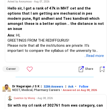
– HDFC Multicap 50/25/25 Index
BEST WISHES.
Asked by Anonymous - Aug 07, 2026
– HDFC Technology
Hello sir, I got a rank of 47k in MHT cet and the
– HSBC India Export Opportunities
options that I am getting are mechanical in pes
– ICICI Prudential Opportunities
modern pune, Rgit andheri and Tsec kandivali which
– Sundaram Multi Asset Allocation
amongst these is a better option .. the distance is not
– Tata Nifty Auto Index
an issue
– Tata Nifty India Tourism Index
Ans:
HI,
GREETINGS FROM THE REDIFFGURUS!
I would not judge these funds only by recent returns.
Please note that all the institutions are private. It's
important to compare the syllabus of the university to
Some are sector, thematic or index-oriented funds.
which the institution is affiliated. Typically, the university's
...Read more
name will appear on the degree certificate, not the
They can have long periods of underperformance.
institution's name. Start by reviewing the syllabus, then look
Career
Share
at the faculty (especially the turnover rate) and the
For an 82-year-old investor, I would reduce such complexity.
infrastructure, like the mechanical labs, which are crucial.
Visit their websites to analyze this information.
The index-oriented funds especially do not need to be
Dr Nagarajan J S K
|
|
-
retained simply for diversification.
3286 Answers
Ask
Follow
NEET, Medical, Pharmacy Careers -
Answered on Aug 08, 2026
After the second year of your course, consider taking an
AIML course to boost your job employability.
» Energy Fund Overlap
Question by Manoj
- Aug 08, 2026
Sir with my crl rank of 302761 from ews category, can
BEST WISHES.
You have exposure to: