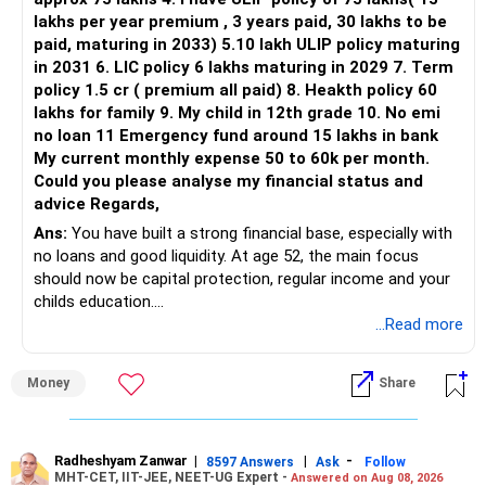
lakhs per year premium , 3 years paid, 30 lakhs to be
Three flexi-cap funds are unnecessary.
paid, maturing in 2033) 5.10 lakh ULIP policy maturing
in 2031 6. LIC policy 6 lakhs maturing in 2029 7. Term
You can retain one suitable flexi-cap fund.
policy 1.5 cr ( premium all paid) 8. Heakth policy 60
lakhs for family 9. My child in 12th grade 10. No emi
The remaining two can gradually be consolidated after
no loan 11 Emergency fund around 15 lakhs in bank
checking taxation and exit loads.
My current monthly expense 50 to 60k per month.
Could you please analyse my financial status and
» Mid Cap Overlap
advice Regards,
Ans:
You have built a strong financial base, especially with
You have:
no loans and good liquidity. At age 52, the main focus
should now be capital protection, regular income and your
– Tata Mid Cap
childs education.
– UTI Mid Cap
...Read more
– HDFC Mid Cap
» Overall Financial Position
Again, three funds are not required.
Money
Share
– Your Rs.1 crore FD provides a strong safety base.
– You have around Rs.15 lakh separately for emergencies.
Keep one suitable mid-cap fund if your overall portfolio
– Your second flat can provide additional capital if sold.
needs this exposure.
– The plot is another existing asset, but need not be
Radheshyam Zanwar
|
|
-
8597 Answers
Ask
Follow
MHT-CET, IIT-JEE, NEET-UG Expert -
Answered on Aug 08, 2026
increased.