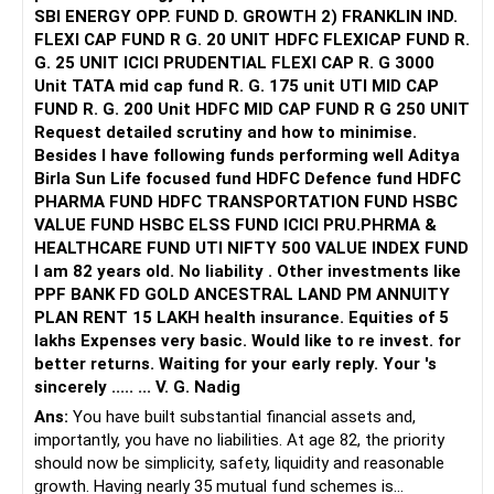
SBI ENERGY OPP. FUND D. GROWTH 2) FRANKLIN IND.
FLEXI CAP FUND R G. 20 UNIT HDFC FLEXICAP FUND R.
G. 25 UNIT ICICI PRUDENTIAL FLEXI CAP R. G 3000
Unit TATA mid cap fund R. G. 175 unit UTI MID CAP
FUND R. G. 200 Unit HDFC MID CAP FUND R G 250 UNIT
Request detailed scrutiny and how to minimise.
Besides l have following funds performing well Aditya
Birla Sun Life focused fund HDFC Defence fund HDFC
PHARMA FUND HDFC TRANSPORTATION FUND HSBC
VALUE FUND HSBC ELSS FUND ICICI PRU.PHRMA &
HEALTHCARE FUND UTI NIFTY 500 VALUE INDEX FUND
I am 82 years old. No liability . Other investments like
PPF BANK FD GOLD ANCESTRAL LAND PM ANNUITY
PLAN RENT 15 LAKH health insurance. Equities of 5
lakhs Expenses very basic. Would like to re invest. for
better returns. Waiting for your early reply. Your 's
sincerely ..... ... V. G. Nadig
Ans:
You have built substantial financial assets and,
importantly, you have no liabilities. At age 82, the priority
should now be simplicity, safety, liquidity and reasonable
growth. Having nearly 35 mutual fund schemes is