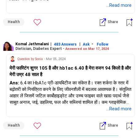
...Read more
Health
Share
Komal Jethmalani
|
|
-
483 Answers
Ask
Follow
Dietician, Diabetes Expert -
Answered on Mar 17, 2024
Question by Sonia
- Mar 05, 2024
मेरी फास्टिंग शुगर 105 है और hb1ac 6.40 है मेरा वजन 94 किलो है और
मेरी उम्र 48 साल है
Ans:
6.4 का HbA1c प्री-डायबिटीज का संकेत है। रक्त शर्करा के स्तर में
बढ़ोतरी को नियंत्रित करने के लिए जीवनशैली में बदलाव आवश्यक है। संतुलित
आहार लें जिसमें जटिल कार्बोहाइड्रेट और उच्च फाइबर वाले खाद्य पदार्थ जैसे
साबुत अनाज, जई, डहलिया, फल और सब्जियां शामिल हों। कम ग्लाइसेमिक
इंडेक्स वाले खाद्य पदार्थों पर ध्यान दें जो रक्त शर्करा के स्तर में तेजी से वृद्धि
...Read more
और गिरावट को रोकेंगे। मीठे खाद्य पदार्थों और प्रसंस्कृत सरल कार्बोहाइड्रेट
(जैसे सफेद ब्रेड या सफेद पास्ता), चॉकलेट, फास्ट फूड आदि से बचें, खासकर
Health
Share
खाली पेट। प्रत्येक भोजन में अच्छी गुणवत्ता वाले प्रोटीन वाले खाद्य पदार्थ
शामिल करें। नियमित शारीरिक गतिविधि में संलग्न रहें, क्योंकि व्यायाम रक्त