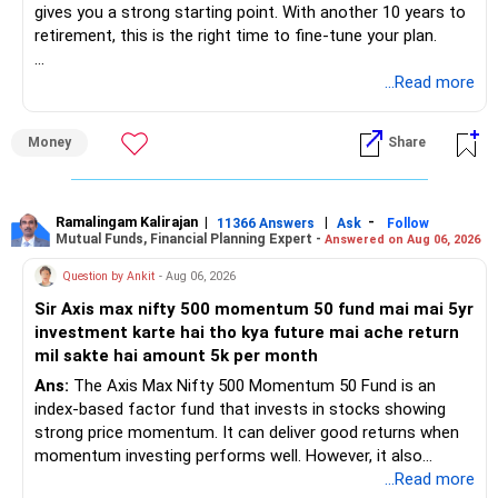
gives you a strong starting point. With another 10 years to
retirement, this is the right time to fine-tune your plan.
» What You Have Done Well
...Read more
– Health insurance for your family is a very good decision.
Money
Share
– Regular SIP of Rs.30,000 shows investing discipline.
– PPF investment of Rs.5,500 per month adds stability.
– Home loan EMI is getting your own house ready before
retirement.
Ramalingam Kalirajan
|
|
-
11366 Answers
Ask
Follow
Mutual Funds, Financial Planning Expert -
Answered on Aug 06, 2026
– You have started planning well before retirement.
Question by Ankit
- Aug 06, 2026
» Areas That Need More Attention
Sir Axis max nifty 500 momentum 50 fund mai mai 5yr
investment karte hai tho kya future mai ache return
– Your retirement is only 10 years away.
mil sakte hai amount 5k per month
– Your child is just 6 years old.
– Higher education expenses will come after your
Ans:
The Axis Max Nifty 500 Momentum 50 Fund is an
retirement.
index-based factor fund that invests in stocks showing
– So, retirement and child's education must run together.
strong price momentum. It can deliver good returns when
momentum investing performs well. However, it also
» Retirement Planning
carries higher risk and volatility than diversified actively
...Read more