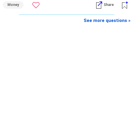
Money
Share
» My Assessment
– Your total investment corpus is already well diversified.
See more questions »
– Mutual funds of Rs.35 lakhs provide long-term growth.
– Shares worth Rs.20 lakhs can create wealth if the
portfolio quality is good.
– Government bonds of Rs.60 lakhs give stability and
regular income.
– No debt is a big positive.
– Monthly expenses of around Rs.25,000 are well under
control.
– Overall, your financial position looks healthy.
» SIP Strategy