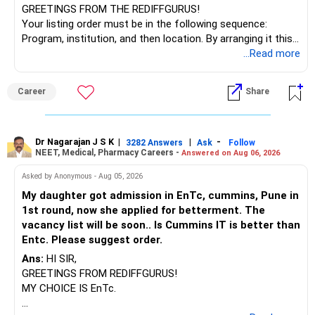
GREETINGS FROM THE REDIFFGURUS!
Your listing order must be in the following sequence:
Program, institution, and then location. By arranging it this
way, you can easily find the answer yourself.
...Read more
BEST WISHES.
Career
Share
Dr Nagarajan J S K
|
|
-
3282 Answers
Ask
Follow
NEET, Medical, Pharmacy Careers -
Answered on Aug 06, 2026
Asked by Anonymous - Aug 05, 2026
My daughter got admission in EnTc, cummins, Pune in
1st round, now she applied for betterment. The
vacancy list will be soon.. Is Cummins IT is better than
Entc. Please suggest order.
Ans:
HI SIR,
GREETINGS FROM REDIFFGURUS!
MY CHOICE IS EnTc.