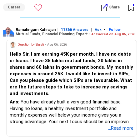
numbers may impact the individual attention and
Career
Share
placement opportunities compared to previous years,
making it a potentially lower priority on your list. All The
Best for Your Daughter's Prosperous Future!
Ramalingam Kalirajan
|
|
-
11366 Answers
Ask
Follow
Mutual Funds, Financial Planning Expert -
Answered on Aug 06, 2026
Follow RediffGURUS to Know More on 'Careers | Money |
Health | Relationships'.
Question by Shruti
- Aug 06, 2026
Hello Sir, I am earning 45K per month. I have no debts
or loans. I have 35 lakhs mutual funds, 20 lakhs in
shares and 60 lakhs in government bonds. My monthly
expenses is around 25K. I would like to invest in SIPs,
Can you please guide which SIPs are favourable. What
are the future steps to take to increase my savings
and investments.
Ans:
You have already built a very good financial base.
Having no loans, a healthy investment portfolio and
monthly expenses well below your income gives you a
strong advantage. Your next focus should be on improving
long-term wealth through disciplined SIPs and regular
...Read more
portfolio reviews.