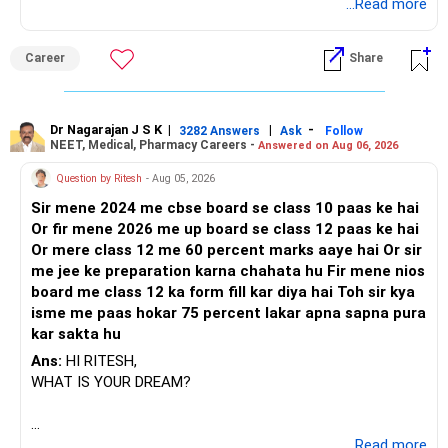
BEST REGARDS.
...Read more
Career
Share
Dr Nagarajan J S K
|
|
-
3282 Answers
Ask
Follow
NEET, Medical, Pharmacy Careers -
Answered on Aug 06, 2026
Question by Ritesh
- Aug 05, 2026
Sir mene 2024 me cbse board se class 10 paas ke hai
Or fir mene 2026 me up board se class 12 paas ke hai
Or mere class 12 me 60 percent marks aaye hai Or sir
me jee ke preparation karna chahata hu Fir mene nios
board me class 12 ka form fill kar diya hai Toh sir kya
isme me paas hokar 75 percent lakar apna sapna pura
kar sakta hu
Ans:
HI RITESH,
WHAT IS YOUR DREAM?
BEST WISHES.
...Read more