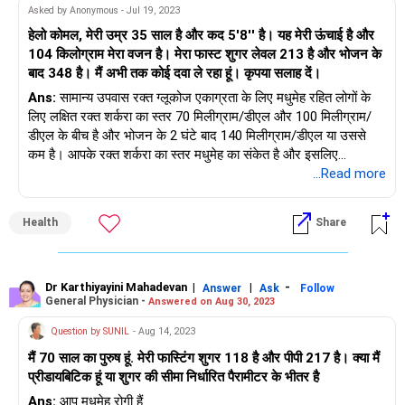
Asked by Anonymous - Jul 19, 2023
हेलो कोमल, मेरी उम्र 35 साल है और कद 5'8'' है। यह मेरी ऊंचाई है और
104 किलोग्राम मेरा वजन है। मेरा फास्ट शुगर लेवल 213 है और भोजन के
बाद 348 है। मैं अभी तक कोई दवा ले रहा हूं। कृपया सलाह दें।
Ans:
सामान्य उपवास रक्त ग्लूकोज एकाग्रता के लिए मधुमेह रहित लोगों के
लिए लक्षित रक्त शर्करा का स्तर 70 मिलीग्राम/डीएल और 100 मिलीग्राम/
डीएल के बीच है और भोजन के 2 घंटे बाद 140 मिलीग्राम/डीएल या उससे
कम है। आपके रक्त शर्करा का स्तर मधुमेह का संकेत है और इसलिए
चिकित्सकीय ध्यान देने की आवश्यकता है। आहार और जीवनशैली में संशोधन
...Read more
से इन स्तरों को कम करने में मदद मिलेगी, लेकिन कुछ समय के बाद।
Health
Share
Dr Karthiyayini Mahadevan
|
|
-
Answer
Ask
Follow
General Physician -
Answered on Aug 30, 2023
Question by SUNIL
- Aug 14, 2023
मैं 70 साल का पुरुष हूं. मेरी फास्टिंग शुगर 118 है और पीपी 217 है। क्या मैं
प्रीडायबिटिक हूं या शुगर की सीमा निर्धारित पैरामीटर के भीतर है
Ans:
आप मधुमेह रोगी हैं