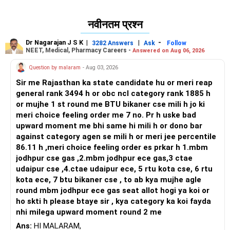
शर्करा के स्तर को नियंत्रित करने में मदद कर सकता है।
नवीनतम प्रश्न
Dr Nagarajan J S K
|
|
-
3282 Answers
Ask
Follow
NEET, Medical, Pharmacy Careers -
Answered on Aug 06, 2026
Question by malaram
- Aug 03, 2026
Sir me Rajasthan ka state candidate hu or meri reap
general rank 3494 h or obc ncl category rank 1885 h
or mujhe 1 st round me BTU bikaner cse mili h jo ki
meri choice feeling order me 7 no. Pr h uske bad
upward moment me bhi same hi mili h or dono bar
against category agen se mili h or meri jee percentile
86.11 h ,meri choice feeling order es prkar h 1.mbm
jodhpur cse gas ,2.mbm jodhpur ece gas,3 ctae
udaipur cse ,4.ctae udaipur ece, 5 rtu kota cse, 6 rtu
kota ece, 7 btu bikaner cse , to ab kya mujhe agle
round mbm jodhpur ece gas seat allot hogi ya koi or
ho skti h please btaye sir , kya category ka koi fayda
nhi milega upward moment round 2 me
Ans:
HI MALARAM,