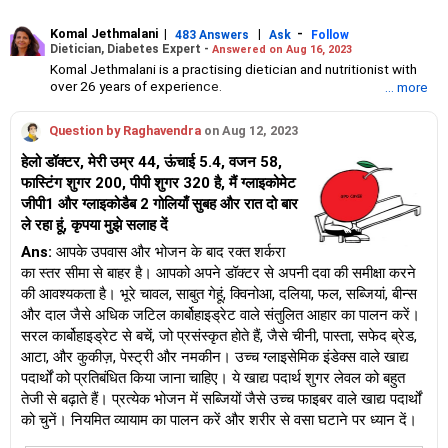
Komal Jethmalani
|
|
-
483 Answers
Ask
Follow
Dietician, Diabetes Expert -
Answered on Aug 16, 2023
Komal Jethmalani is a practising dietician and nutritionist with
over 26 years of experience.
... more
She specialises in weight loss and diabetes management.
Jethmalani has completed her MSc in food and nutrition from
Question by Raghavendra
on Aug 12, 2023
SNDT University and trained at Jaslok Hospital.
She is a NDEP-certified diabetes educator.
हेलो डॉक्टर, मेरी उम्र 44, ऊंचाई 5.4, वजन 58,
फास्टिंग शुगर 200, पीपी शुगर 320 है, मैं ग्लाइकोमेट
जीपी1 और ग्लाइकोडैब 2 गोलियाँ सुबह और रात दो बार
ले रहा हूं, कृपया मुझे सलाह दें
Ans:
आपके उपवास और भोजन के बाद रक्त शर्करा
का स्तर सीमा से बाहर है। आपको अपने डॉक्टर से अपनी दवा की समीक्षा करने
की आवश्यकता है। भूरे चावल, साबुत गेहूं, क्विनोआ, दलिया, फल, सब्जियां, बीन्स
और दाल जैसे अधिक जटिल कार्बोहाइड्रेट वाले संतुलित आहार का पालन करें।
सरल कार्बोहाइड्रेट से बचें, जो प्रसंस्कृत होते हैं, जैसे चीनी, पास्ता, सफेद ब्रेड,
आटा, और कुकीज़, पेस्ट्री और नमकीन। उच्च ग्लाइसेमिक इंडेक्स वाले खाद्य
पदार्थों को प्रतिबंधित किया जाना चाहिए। ये खाद्य पदार्थ शुगर लेवल को बहुत
तेजी से बढ़ाते हैं। प्रत्येक भोजन में सब्जियों जैसे उच्च फाइबर वाले खाद्य पदार्थों
को चुनें। नियमित व्यायाम का पालन करें और शरीर से वसा घटाने पर ध्यान दें।