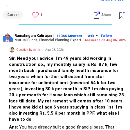
Career
1
Share
Ramalingam Kalirajan
|
|
-
11366 Answers
Ask
Follow
Mutual Funds, Financial Planning Expert -
Answered on Aug 06, 2026
Question by Ashish
- Aug 06, 2026
Sir, Need your advice. I m 49 years old working in
construction co., my monthly salary is Rs. 87 k, few
month back i purchased family health insurance for
two years which further will extend from star
insurance for unlimited amt.(invested 54 k for two
years), investing 30 k per month in SIP. I m also paying
20 k per month for House loan which still remaining 23
lacs till date. My retirement will comes after 10 years.
I have one kid of age 6 years studying in class 1st. I m
also investing Rs. 5.5 K per month in PPF. what else I
have to do
Ans:
You have already built a good financial base. That