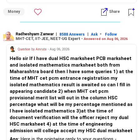
managed equity funds.
– Review whether your present SIP is enough.
Money
Share
– Increase SIP every year whenever salary increases.
My view for a 5-year investment:
– Even a small annual increase can create a much bigger
corpus.
– A 5-year period is the minimum. A 7–10 year horizon is
– Keep retirement as your first financial priority.
more suitable for this type of fund.
Radheshyam Zanwar
|
|
-
8588 Answers
Ask
Follow
MHT-CET, IIT-JEE, NEET-UG Expert -
Answered on Aug 06, 2026
» Child's Education
– Returns cannot be guaranteed. Good performance in the
Question by Amruta
- Aug 06, 2026
past does not ensure similar returns in the future.
Hello sir If I have dual HSC marksheet PCB marksheet
– Create a separate mutual fund portfolio for your child's
and isolated mathematics marksheet both from
education.
– Momentum strategies can underperform for long periods
Maharashtra board then I have some queries 1) at the
– Avoid mixing it with retirement investments.
when market trends reverse.
time of MHT cet pcm entrance registration my
– Review this goal every two to three years.
isolated mathematics result is awaited so can I fill in
– This fund may witness sharper ups and downs than
appearing candidate 2) when MHT cet pcm
» Emergency Fund
diversified equity funds.
provisional merit list will out in the column HSC
percentage what will be my percentage mentioned as
– Maintain at least 6 to 12 months of family expenses.
– Investing Rs.5,000 per month through SIP is a disciplined
I have isolated mathematics 3)at the time of
– Keep this money in safe and easily accessible
approach and helps reduce timing risk.
document verification will the officer reject my dual
investments.
HSC marksheet 4) at the time of engineering
– This prevents disturbing your long-term investments.
For most investors, I prefer actively managed diversified
admission will college accept my HSC dual marksheet
equity funds over momentum index funds because:
» Home Loan Strategy
Ans:
Here is the pointwise reply to your questions -