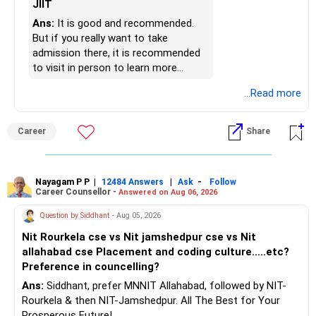
JIIT
www.holisticinvestment.in
» Finally
Ans:
It is good and recommended.
https://www.linkedin.com/in/ramalingamcfp/
But if you really want to take
– Your financial journey is moving in the right direction.
admission there, it is recommended
– Focus now on increasing investments every year.
to visit in person to learn more
– Build a strong retirement corpus.
details.
...Read more
– Keep separate planning for your child's future.
– Review your complete financial plan annually.
– These steps can help you retire with greater confidence
Career
Share
and financial comfort.
Best Regards,
Nayagam P P
|
|
-
12484 Answers
Ask
Follow
Career Counsellor -
Answered on Aug 06, 2026
K. Ramalingam, MBA, CFP,
Question by Siddhant
- Aug 05, 2026
AMFI-Registered MFD – ARN 4188
Nit Rourkela cse vs Nit jamshedpur cse vs Nit
allahabad cse Placement and coding culture.....etc?
www.holisticinvestment.in
Preference in councelling?
Ans:
Siddhant, prefer MNNIT Allahabad, followed by NIT-
https://www.linkedin.com/in/ramalingamcfp/
Rourkela & then NIT-Jamshedpur. All The Best for Your
Prosperous Future!