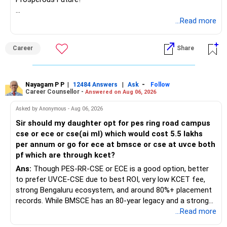
Follow RediffGURUS to Know More on 'Careers | Money |
...Read more
Health | Relationships'.
Career
Share
Nayagam P P
|
|
-
12484 Answers
Ask
Follow
Career Counsellor -
Answered on Aug 06, 2026
Asked by Anonymous - Aug 06, 2026
Sir should my daughter opt for pes ring road campus
cse or ece or cse(ai ml) which would cost 5.5 lakhs
per annum or go for ece at bmsce or cse at uvce both
pf which are through kcet?
Ans:
Though PES-RR-CSE or ECE is a good option, better
to prefer UVCE-CSE due to best ROI, very low KCET fee,
strong Bengaluru ecosystem, and around 80%+ placement
records. While BMSCE has an 80-year legacy and a strong
alumni network, you should carefully weigh the ECE branch
...Read more
against your other choices. The recent surge in seat