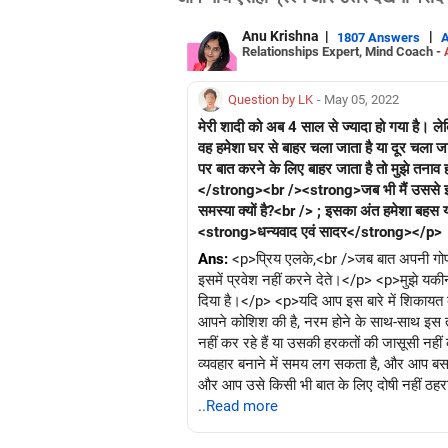
Anu Krishna
|
|
1807 Answers
Relationships Expert, Mind Coach -
Question by LK
- May 05, 2022
मेरी शादी को अब 4 साल से ज्यादा हो गया है। ल
वह हमेशा घर से बाहर चला जाता है या दूर चला
पर बात करने के लिए बाहर जाता है तो मुझे तनाव ह
</strong><br /><strong>जब भी मैं उससे इस मु
समस्या क्यों है?<br /> ; इसका अंत हमेशा बहस
<strong>धन्यवाद एवं सादर</strong></p>
Ans:
<p>प्रिय एलके,<br />जब बात अपनी गोपनीय
इसमें प्रवेश नहीं करने देते।</p> <p>मुझे 
दिया है।</p> <p>यदि आप इस बारे में शिकायत 
आपने कोशिश की है, नरम होने के साथ-साथ इस
नहीं कर रहे हैं या उसकी हरकतों की जासूसी नही
व्यवहार बनाने में समय लग सकता है, और आप ब
और आप उसे किसी भी बात के लिए दोषी नहीं ठहर
तक कि आपके पास ऐसा न करने का कोई कारण 
..Read more