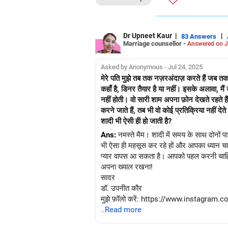
Dr Upneet Kaur
|
|
83 Answers
Marriage counsellor -
Answered on J
Asked by Anonymous - Jul 24, 2025
मेरे पति मुझे तब तक नज़रअंदाज़ करते हैं जब तक उ
कहाँ है, डिनर तैयार है या नहीं। इसके अलावा, मैं 
नहीं होती। वो सारी शाम अपना फ़ोन देखते रहते हैं, और इस 
करने जाते हैं, तब भी वो कोई प्रतिक्रिया नहीं देते। मैं अपनी ही शादी में खुद को अनदेखा महसूस करती हूँ। मैंने अपने माता-पिता को ऐसा ही व्यवहार करते देखा है। क्या समय
शादी भी ऐसी ही हो जाती है?
Ans:
नमस्ते मैम। शादी में समय के साथ दोनों पार
भी ऐसा ही महसूस कर रहे हों और आपका ध्यान चाहते
प्यार वापस आ सकता है। आपको पहल करनी चाहिए। क
अपना ख्याल रखना!
सादर
डॉ. उपनीत कौर
मुझे फ़ॉलो करें: https://www.instagram
..Read more