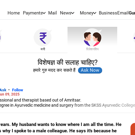
Home
Payments
Mail
News
Money
BusinessEmail
Gu
मनी
रिलेशनशिप
विशेषज्ञ की सलाह चाहिए?
हमारे गुरु मदद कर सकते हैं
-
Ask
Follow
un 09, 2025
ssional and therapist based out of Amritsar.
degree in Ayurvedic medicine and surgery from the SKSS Ayurvedic College
cer at various multi-specialty hospitals in Punjab, handling both physical
xt decade leading multidisciplinary teams at various levels.
ng as a clinical psychologist and marriage counsellor.
years. My husband wants to know where I am all the time. He
hospital management from Alagappa University, Tamil Nadu, and an MA in
why I spoke to a male colleague. He says it's because he