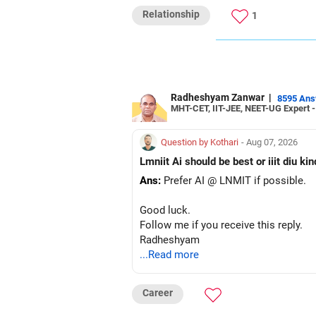
अनु कृष्णा
Relationship
1
माइंड कोच | एनएलपी ट्रेनर | लेखक
विज़िट करें: www.unfear.io
मुझसे संपर्क करें: फेसबुक: anukrish07/ और
Radheshyam Zanwar
|
8595 An
MHT-CET, IIT-JEE, NEET-UG Expert 
Question by Kothari
- Aug 07, 2026
Lmniit Ai should be best or iiit diu ki
Ans:
Prefer AI @ LNMIT if possible.
Good luck.
Follow me if you receive this reply.
Radheshyam
...Read more
Career