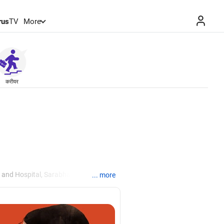
rus
TV
More
करीयर
 and Hospital, Sarabha, Punjab, in
... more
 and mental patient care and clinical
 psychology from the Indira Gandhi