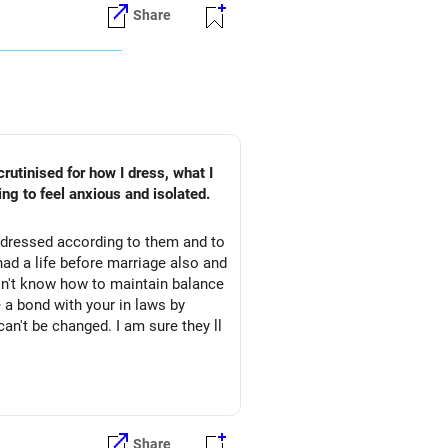
ं...पहले एक-दूसरे के दोस्त बनने की कोशिश
Share
उसकी देखभाल की ज़रूरत है। साथ ही, तब तक
शुरू कर दे... बेडरूम में जो कुछ भी होता
ूदें...रुको...धैर्य रखें...शुभकामनाएँ! अनु
ऑफसर्विंग/
rutinised for how I dress, what I
ng to feel anxious and isolated.
e dressed according to them and to
 had a life before marriage also and
esn't know how to maintain balance
 a bond with your in laws by
an't be changed. I am sure they ll
Share