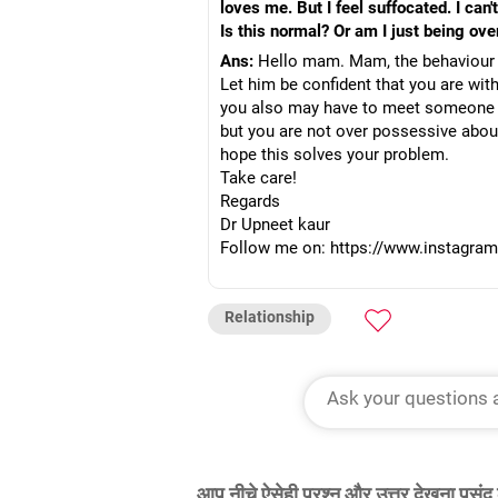
loves me. But I feel suffocated. I ca
Is this normal? Or am I just being ove
Ans:
Hello mam. Mam, the behaviour yo
Let him be confident that you are wit
you also may have to meet someone o
but you are not over possessive about
hope this solves your problem.
Take care!
Regards
Dr Upneet kaur
Follow me on: https://www.instagra
Relationship
आप नीचे ऐसेही प्रश्न और उत्तर देखना पसंद 