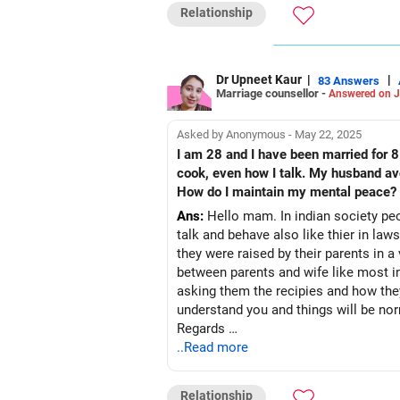
नहीं उठाई है, जहाँ आप विश्वास, देखभाल, स्नेह, 
Relationship
करें...उसे सिर्फ़ एक प्रदाता की भूमिका निभान
सेक्स पर ज़ोर न दें जब तक आप उसे एक ऐसे स्थ
है, वह पहले बेडरूम के बाहर छोटे-छोटे इशारों से शु
कृष्णा माइंड कोच|एनएलपी ट्रेनर|लेखक ड्रॉप 
Dr Upneet Kaur
|
|
83 Answers
Marriage counsellor -
Answered on J
Asked by Anonymous - May 22, 2025
I am 28 and I have been married for 8
cook, even how I talk. My husband avo
How do I maintain my mental peace?
Ans:
Hello mam. In indian society peo
talk and behave also like thier in law
they were raised by their parents in 
between parents and wife like most i
asking them the recipies and how they
understand you and things will be no
Regards
Dr Upneet kaur
..Read more
Follow me on: https://www.instagra
Relationship