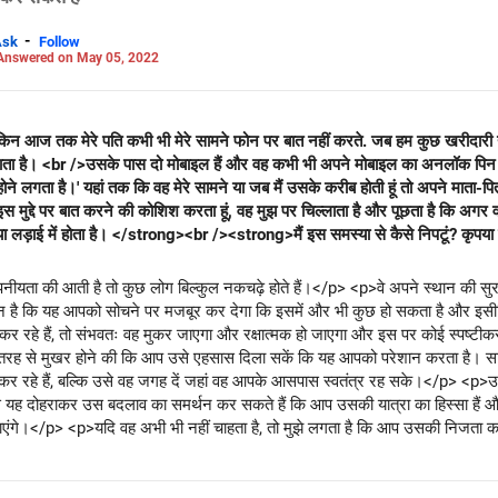
-
Ask
Follow
Answered on May 05, 2022
ेकिन आज तक मेरे पति कभी भी मेरे सामने फोन पर बात नहीं करते. जब हम कुछ खरीदारी या
 जाता है। <br />उसके पास दो मोबाइल हैं और वह कभी भी अपने मोबाइल का अनलॉक पिन 
ोने लगता है।' यहां तक ​​कि वह मेरे सामने या जब मैं उसके करीब होती हूं तो अपने माता-
द्दे पर बात करने की कोशिश करता हूं, वह मुझ पर चिल्लाता है और पूछता है कि अगर वह
 या लड़ाई में होता है। </strong><br /><strong>मैं इस समस्या से कैसे निपटूं? कृप
ता की आती है तो कुछ लोग बिल्कुल नकचढ़े होते हैं।</p> <p>वे अपने स्थान की सुरक
यकीन है कि यह आपको सोचने पर मजबूर कर देगा कि इसमें और भी कुछ हो सकता है और इ
कर रहे हैं, तो संभवतः वह मुकर जाएगा और रक्षात्मक हो जाएगा और इस पर कोई स्पष्ट
 तरह से मुखर होने की कि आप उसे एहसास दिला सकें कि यह आपको परेशान करता है।
ं कर रहे हैं, बल्कि उसे वह जगह दें जहां वह आपके आसपास स्वतंत्र रह सके।</p> <p>उ
स यह दोहराकर उस बदलाव का समर्थन कर सकते हैं कि आप उसकी यात्रा का हिस्सा है
ाएंगे।</p> <p>यदि वह अभी भी नहीं चाहता है, तो मुझे लगता है कि आप उसकी निजता का
न हो।<br />शुभकामनाएं!</p>