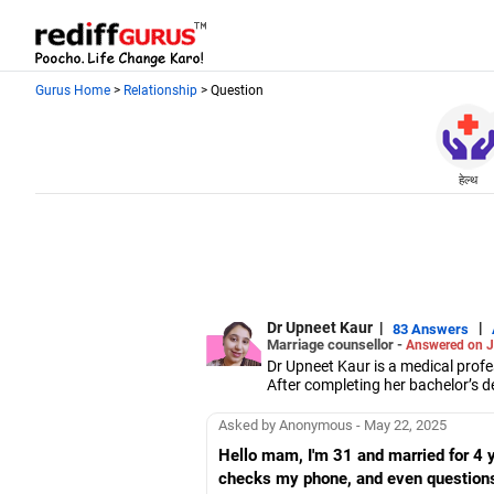
Gurus Home
>
Relationship
> Question
हेल्थ
Dr Upneet Kaur
|
|
83 Answers
Marriage counsellor -
Answered on J
Dr Upneet Kaur is a medical profe
After completing her bachelor’s 
2008, she worked as a medical offi
decision-making. She spent the ne
Asked by Anonymous - May 22, 2025
Since 2022, she has been practisi
Hello mam, I'm 31 and married for 4 
Dr Upneet also holds an MBA in 
checks my phone, and even questions 
National Open University.