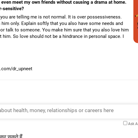
n't even meet my own friends without causing a drama at home.
r-sensitive?
u are telling me is not normal. It is over possessiveness.
h him only. Explain softly that you also have some needs and
r talk to someone. You make him sure that you also love him
 him. So love should not be a hindrance in personal space. I
m.com/dr_upneet
Ask 
कर सकते हैं