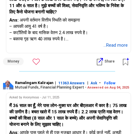
से किया है।
11 और 6 साल है। मुझे बच्चों की शिक्षा, सेवानिवृत्ति और भविष्य के निवेश के
लिए कैसे योजना बनानी चाहिए?
स्पष्ट वित्तीय लक्ष्य निर्धारित करना
Ans:
अपनी वर्तमान वित्तीय स्थिति को समझना
योजना बनाने से पहले, हमें दो प्रमुख लक्ष्यों पर स्पष्टता की आवश्यकता है:
– आपकी आयु 41 वर्ष है।
– कटौतियों के बाद मासिक वेतन 2.4 लाख रुपये है।
बच्चों की शिक्षा: उच्च शिक्षा के लिए लागत का अनुमान लगाएं। मुद्रास्फीति के
– बकाया गृह ऋण 40 लाख रुपये है।
कारण लागत बढ़ रही है।
– पीएफ शेष 13.4 लाख रुपये है।
...Read more
– पीपीएफ कोष 9.5 लाख रुपये है।
50 साल की उम्र में सेवानिवृत्ति: आपको सक्रिय आय के बिना अपनी
– शेयर बाजार में निवेश 3 लाख रुपये है।
जीवनशैली को बनाए रखना होगा।
Money
Share
– आपके 11 और 6 साल के दो बच्चे हैं।
ये लक्ष्य आपकी निवेश और बचत रणनीति का मार्गदर्शन करेंगे।
आप अपनी वित्तीय यात्रा के एक महत्वपूर्ण चरण में हैं। आपकी आय अच्छी है
और बचत भी अच्छी है। लेकिन शिक्षा, गृह ऋण और सेवानिवृत्ति जैसी
Ramalingam Kalirajan
|
|
-
बच्चों की शिक्षा की भविष्य की लागत का अनुमान लगाना
11363 Answers
Ask
Follow
Mutual Funds, Financial Planning Expert -
Answered on Aug 04, 2025
ज़िम्मेदारियों के लिए सुनियोजित योजना की आवश्यकता है।
आपके 10 वर्षीय बच्चे के लिए, उच्च शिक्षा लगभग 8 वर्ष दूर है।
Asked by Anonymous - Jul 11, 2025
मौजूदा प्रतिबद्धताओं और देनदारियों का आकलन
आपके 4 वर्षीय बच्चे के लिए, यह लगभग 14 वर्ष दूर है।
मैं 36 साल का हूँ, मेरे पास लोन-मुक्त घर और बीएलआर में कार है। 75 लाख
– आपका गृह ऋण एक बड़ी वित्तीय प्रतिबद्धता है।
की ज़मीन है। बचत खाते में 15 लाख रुपये हैं। 2.2 लाख प्रति माह वेतन।
– सुनिश्चित करें कि आपकी ईएमआई आपके मासिक वेतन के 35%-40% से
मुद्रास्फीति को ध्यान में रखते हुए, शिक्षा की लागत दोगुनी या तिगुनी भी हो
बच्चों की शिक्षा (8 साल और 1 साल के बच्चे) और अपनी सेवानिवृत्ति की
अधिक न हो।
सकती है।
योजना बनाने के लिए सुझाव चाहिए।
– यदि आपका नकदी प्रवाह सुचारू है, तो ऋण चुकाने में जल्दबाजी न करें।
Ans:
आपके पास पहले से ही एक मज़बूत आधार है। कोई कर्ज़ नहीं, अच्छी
– लेकिन जब अतिरिक्त धनराशि उपलब्ध हो, तो उसका कुछ हिस्सा पहले ही
भविष्य में एक पेशेवर डिग्री की लागत 30-50 लाख रुपये हो सकती है।