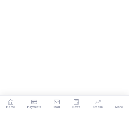
Home
Payments
Mail
News
Stocks
More
Our Services
X
DISCLAIMER
: The content of this post by the expert is the personal view of
the rediffGURU. Investment in securities market are subject to market risks.