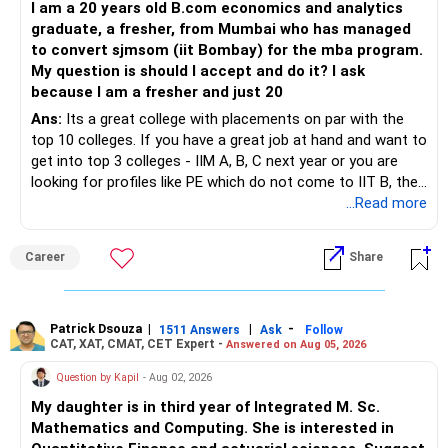
» Finally
I am a 20 years old B.com economics and analytics
– Plan redemptions carefully to improve post-tax returns.
graduate, a fresher, from Mumbai who has managed
– म्यूचुअल फ़ंड, पीपीएफ, बीमा – नामांकित व्यक्ति को अपडेट करें।
मुख्य वित्तीय योजनाकार,
– Focus on asset allocation rather than chasing the best-
to convert sjmsom (iit Bombay) for the mba program.
– कुछ भी होने पर तुरंत पहुँच में मदद करता है।
» Future Wealth Building
performing fund.
My question is should I accept and do it? I ask
– फ़ोलियो नंबर और संपर्क व्यक्ति का रिकॉर्ड रखें।
www.holisticinvestment.in
because I am a fresher and just 20
– पारिवारिक संरचना में बदलाव होने पर नामांकित व्यक्ति को अपडेट करें।
https://www.youtube.com/@HolisticInvestment
– Increase your SIP whenever income increases.
– Invest for at least 7 to 10 years.
Ans:
Its a great college with placements on par with the
top 10 colleges. If you have a great job at hand and want to
» 60 साल की उम्र तक शांतिपूर्वक सेवानिवृत्त होने की योजना बनाएँ
– Invest bonuses and incentives instead of spending them.
– Stay with quality actively managed mutual funds.
get into top 3 colleges - IIM A, B, C next year or you are
looking for profiles like PE which do not come to IIT B, then
– 4 करोड़ रुपये और 5 करोड़ रुपये की राशि का लक्ष्य रखें।
– Review your portfolio once every year.
– Annual review and disciplined holding can improve the
you can wait. Else take it up.
...Read more
– आपकी SIP और एकमुश्त राशि इस लक्ष्य को प्राप्त करने में मदद कर
probability of achieving your target returns.
सकती है।
– Maintain proper asset allocation.
– 60 वर्ष की आयु के बाद EPF निकासी में देरी करें।
Best Regards,
Career
Share
– सेवानिवृत्ति के बाद कर-मुक्त निकासी विकल्पों का उपयोग करें।
– Stay invested for the long term.
K. Ramalingam, MBA, CFP,
» निवेश के साथ-साथ कर नियोजन
– Avoid reacting to short-term market movements.
Patrick Dsouza
|
|
-
1511 Answers
Ask
Follow
AMFI-Registered MFD – ARN 4188
CAT, XAT, CMAT, CET Expert -
Answered on Aug 05, 2026
– कर बचाने के लिए PPF और 80C का उपयोग करें।
» Finally
– केवल कर लाभ के लिए निवेश न करें।
www.holisticinvestment.in
Question by Kapil
- Aug 02, 2026
– 1.25 लाख रुपये से अधिक की दीर्घकालिक इक्विटी आय पर 12.5% की दर
– Your financial discipline has already created a strong
My daughter is in third year of Integrated M. Sc.
से कर लगता है।
foundation.
https://www.linkedin.com/in/ramalingamcfp/
Mathematics and Computing. She is interested in
– अल्पकालिक इक्विटी आय पर 20% की दर से कर लगता है।