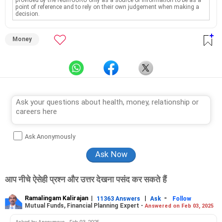
provided by the rediffGURU only as a source of information to be as a
point of reference and to rely on their own judgement when making a
decision.
Money
Ask Anonymously
आप नीचे ऐसेही प्रश्न और उत्तर देखना पसंद कर सकते हैं
Ramalingam Kalirajan
|
|
-
11363 Answers
Ask
Follow
Mutual Funds, Financial Planning Expert -
Answered on Feb 03, 2025