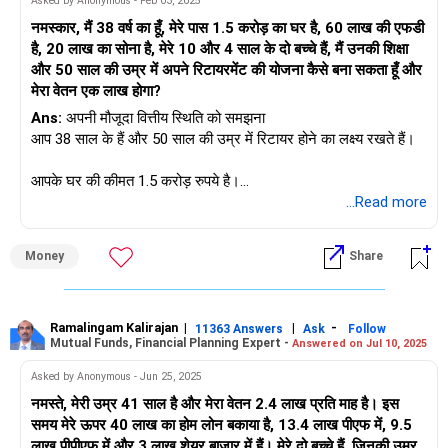
Asked by Anonymous - Feb 03, 2025
नमस्कार, मैं 38 वर्ष का हूँ, मेरे पास 1.5 करोड़ का घर है, 60 लाख की एफडी
है, 20 लाख का सोना है, मेरे 10 और 4 साल के दो बच्चे हैं, मैं उनकी शिक्षा
और 50 साल की उम्र में अपने रिटायरमेंट की योजना कैसे बना सकता हूँ और
मेरा वेतन एक लाख होगा?
Ans:
अपनी मौजूदा वित्तीय स्थिति को समझना
आप 38 साल के हैं और 50 साल की उम्र में रिटायर होने का लक्ष्य रखते हैं।
आपके घर की कीमत 1.5 करोड़ रुपये है।
...Read more
आपके पास 60 लाख रुपये की सावधि जमा राशि है।
Money
Share
आपके पास 20 लाख रुपये का सोना है।
आपकी मासिक आय 1 लाख रुपये है।
Ramalingam Kalirajan
|
|
-
11363 Answers
Ask
Follow
Mutual Funds, Financial Planning Expert -
Answered on Jul 10, 2025
आपके दो बच्चे हैं, जिनकी उम्र 10 और 4 साल है।
Asked by Anonymous - Jun 25, 2025
आपका ध्यान शिक्षा योजना और सेवानिवृत्ति योजना पर है।
नमस्ते, मेरी उम्र 41 साल है और मेरा वेतन 2.4 लाख प्रति माह है। इस
समय मेरे ऊपर 40 लाख का होम लोन बकाया है, 13.4 लाख पीएफ में, 9.5
यह एक मजबूत शुरुआत है। आपने अब तक अपने वित्त का प्रबंधन अच्छी तरह
लाख पीपीएफ में और 3 लाख शेयर बाजार में हैं। मेरे दो बच्चे हैं, जिनकी उम्र