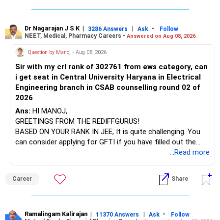
infrastructure, like the mechanical labs, which are crucial.
Visit their websites to analyze this information.
Dr Nagarajan J S K
|
|
-
3286 Answers
Ask
Follow
NEET, Medical, Pharmacy Careers -
Answered on Aug 08, 2026
After the second year of your course, consider taking an
AIML course to boost your job employability.
Question by Manoj
- Aug 08, 2026
Sir with my crl rank of 302761 from ews category, can
BEST WISHES.
i get seat in Central University Haryana in Electrical
Engineering branch in CSAB counselling round 02 of
2026
Ans:
HI MANOJ,
GREETINGS FROM THE REDIFFGURUS!
BASED ON YOUR RANK IN JEE, It is quite challenging. You
can consider applying for GFTI if you have filled out the
application.
...Read more
ALL THE BEST.
Career
Share
Ramalingam Kalirajan
|
|
-
11370 Answers
Ask
Follow