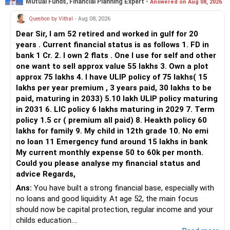
Mutual Funds, Financial Planning Expert -
Answered on Aug 08, 2026
Question by Vithal
- Aug 08, 2026
Dear Sir, I am 52 retired and worked in gulf for 20
years . Current financial status is as follows 1. FD in
bank 1 Cr. 2. I own 2 flats . One I use for self and other
one want to sell approx value 55 lakhs 3. Own a plot
approx 75 lakhs 4. I have ULIP policy of 75 lakhs( 15
lakhs per year premium , 3 years paid, 30 lakhs to be
paid, maturing in 2033) 5.10 lakh ULIP policy maturing
in 2031 6. LIC policy 6 lakhs maturing in 2029 7. Term
policy 1.5 cr ( premium all paid) 8. Heakth policy 60
lakhs for family 9. My child in 12th grade 10. No emi
no loan 11 Emergency fund around 15 lakhs in bank
My current monthly expense 50 to 60k per month.
Could you please analyse my financial status and
advice Regards,
Ans:
You have built a strong financial base, especially with
no loans and good liquidity. At age 52, the main focus
should now be capital protection, regular income and your
childs education.