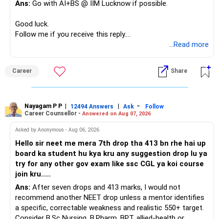
Ans:
Go with AI+BS @ IIM Lucknow if possible.
If a large amount is required for higher education, plan this
before investing for long-term growth.
Good luck.
Follow me if you receive this reply.
» ULIP Policies
Radheshyam
...Read more
This is the area I would review carefully.
Career
Share
You have a large ULIP with Rs.15 lakh annual premium.
Three years are already paid, with Rs.30 lakh still payable.
Nayagam P P
|
|
-
You also have another Rs.10 lakh ULIP and an LIC policy.
12494 Answers
Ask
Follow
Career Counsellor -
Answered on Aug 07, 2026
At your present stage, these policies should not
Asked by Anonymous - Aug 06, 2026
automatically be continued.
Hello sir neet me mera 7th drop tha 413 bn rhe hai up
board ka student hu kya kru any suggestion drop lu ya
Ask for the following details for each policy:
try for any other gov exam like ssc CGL ya koi course
join kru.....
– Current surrender value
Ans:
After seven drops and 413 marks, I would not
– Maturity value
recommend another NEET drop unless a mentor identifies
– Remaining premium
a specific, correctable weakness and realistic 550+ target.
– Guaranteed benefits
Consider B.Sc Nursing, B.Pharm, BPT, allied-health or