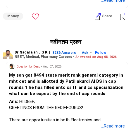
आरओई > 20
...Read more
आरओआईसी > 20 (निवेशित पूंजी पर रिटर्न)
विकास > 20
Money
Share
प्रमोटर्स होल्डिंग > 50%
इक्विटी पर ऋण < 1
एफआईआई + डीआईआई होल्डिंग (जोड़ रहे हैं या बाहर निकल रहे हैं)
नवीनतम प्रश्न
Dr Nagarajan J S K
|
|
-
3286 Answers
Ask
Follow
NEET, Medical, Pharmacy Careers -
Answered on Aug 08, 2026
Question by Deep
- Aug 07, 2026
My son got 8494 state merit rank general category in
mht cet and is allotted dy Patil akurdi AI DS in cap
rounds 1 he has filled entc cs IT and cs specialization
what can be expect by the end of cap rounds
Ans:
HI DEEP,
GREETINGS FROM THE REDIFFGURUS!
There are opportunities in both Electronics and
Telecommunications (EnTC) and Information Technology
...Read more