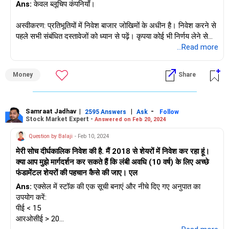
Ans:
केवल ब्लूचिप कंपनियाँ।
अस्वीकरण: प्रतिभूतियों में निवेश बाजार जोखिमों के अधीन है। निवेश करने से
पहले सभी संबंधित दस्तावेजों को ध्यान से पढ़ें। कृपया कोई भी निर्णय लेने से
पहले अपने नियुक्त/भुगतान किए गए वित्तीय सलाहकार से परामर्श लें। उद्धृत
...Read more
प्रतिभूतियाँ केवल उदाहरण के लिए हैं और अनुशंसात्मक नहीं हैं। सेबी द्वारा
दिया गया पंजीकरण, बीएएसएल की सदस्यता और एनआईएसएम से प्रमाणन
Money
Share
किसी भी तरह से मध्यस्थ के प्रदर्शन की गारंटी नहीं देता है या निवेशकों को
रिटर्न का कोई आश्वासन नहीं देता है।
Samraat Jadhav
|
|
-
2595 Answers
Ask
Follow
Stock Market Expert -
Answered on Feb 20, 2024
Question by Balaji
- Feb 10, 2024
मेरी सोच दीर्घकालिक निवेश की है. मैं 2018 से शेयरों में निवेश कर रहा हूं।
क्या आप मुझे मार्गदर्शन कर सकते हैं कि लंबी अवधि (10 वर्ष) के लिए अच्छे
फंडामेंटल शेयरों की पहचान कैसे की जाए। एल
Ans:
एक्सेल में स्टॉक की एक सूची बनाएं और नीचे दिए गए अनुपात का
उपयोग करें:
पीई < 15
आरओसीई > 20