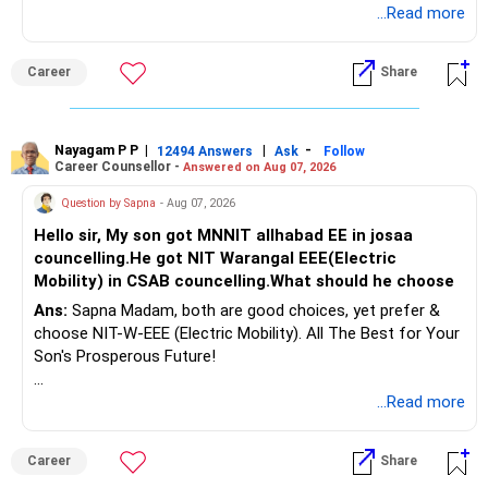
for Your Prosperous Future!
...Read more
Therefore, gradually creating a diversified portfolio can be
Follow RediffGURUS to Know More on 'Careers | Money |
considered.
Career
Share
Health | Relationships'.
Do not move the entire FD amount into equity at one time.
Nayagam P P
|
|
-
12494 Answers
Ask
Follow
A phased approach is more suitable for a retired investor.
Career Counsellor -
Answered on Aug 07, 2026
» Second Flat
Question by Sapna
- Aug 07, 2026
Hello sir, My son got MNNIT allhabad EE in josaa
You are considering selling the second flat for around
councelling.He got NIT Warangal EEE(Electric
Rs.55 lakh.
Mobility) in CSAB councelling.What should he choose
Ans:
Sapna Madam, both are good choices, yet prefer &
If there is no personal use for it, selling it can simplify your
choose NIT-W-EEE (Electric Mobility). All The Best for Your
finances.
Son's Prosperous Future!
The proceeds can be allocated towards:
Follow RediffGURUS to Know More on 'Careers | Money |
...Read more
Health | Relationships'.
– Child education
– Retirement income
Career
Share
– Emergency reserves