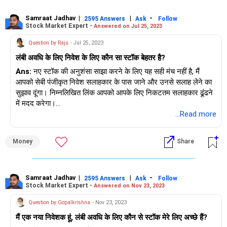
5) विद्युत क्षेत्र
6) रेलवे थीम
Samraat Jadhav
|
|
-
2595 Answers
Ask
Follow
Stock Market Expert -
Answered on Jul 25, 2023
7) इन्फ्रास्ट्रक्चर
Question by Raju
- Jul 25, 2023
आप लंबी अवधि के लिए निवेश करने के लिए इन क्षेत्रों में नेतृत्व की स्थिति वाली
लंबी अवधि के लिए निवेश के लिए कौन सा स्टॉक बेहतर है?
कंपनियों को पा सकते हैं।
Ans:
नए स्टॉक की अनुशंसा साझा करने के लिए यह सही मंच नहीं है, मैं
शुभ निवेश...
आपको सेबी पंजीकृत निवेश सलाहकार के पास जाने और उनसे सलाह लेने का
सुझाव दूंगा। निम्नलिखित लिंक आपको आपके लिए निकटतम सलाहकार ढूंढने
अस्वीकरण: यह जानकारी केवल शैक्षिक उद्देश्य के लिए है और खरीदने या बेचने
में मदद करेगा।
की अनुशंसा नहीं है।
https://www.sebi.gov.in/sebiweb/other/OtherAction.do?
...Read more
doRecognizedFpi=yes&intmId=13
Money
Share
Samraat Jadhav
|
|
-
2595 Answers
Ask
Follow
Stock Market Expert -
Answered on Nov 23, 2023
Question by Gopalkrishna
- Nov 23, 2023
मैं एक नया निवेशक हूं, लंबी अवधि के लिए कौन से स्टॉक मेरे लिए अच्छे हैं?