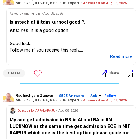
MHT-CET, IIT-JEE, NEET-UG Expert -
Answered on Aug 08, 2026
I would not put the entire Rs.1 crore FD into equity.
Asked by Anonymous - Aug 08, 2026
Instead, create a proper mix of:
Is mtech at iiitdm kurnool good ?.
Ans:
Yes. It is a good option.
– Safe fixed-income investments for near-term expenses.
– High-quality mutual funds for long-term growth.
Good luck.
– Adequate bank liquidity for emergencies.
Follow me if you receive this reply.
– A separate education corpus for your child.
Radheshyam
...Read more
This can give you both stability and growth.
Career
Share
» Childs Education
Your child is already in 12th grade.
Radheshyam Zanwar
|
|
-
8595 Answers
Ask
Follow
MHT-CET, IIT-JEE, NEET-UG Expert -
Answered on Aug 08, 2026
Therefore, this is your immediate financial priority.
Question by APPALARAJU
- Aug 08, 2026
Do not take high equity risk with money needed soon.
My son get admission in BS in AI and BA in IIM
LUCKNOW at the same time get admission ECE in NIT
Keep the education requirement separately identified.
RAIPUR which one is the best option please guide me