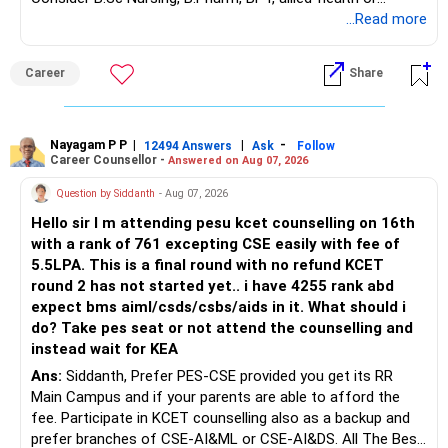
– Fund value
biotechnology for professional entry. SSC CGL requires
...Read more
– Applicable surrender charges
graduation, so pursue a degree first; choose a course, not
– Tax implications
an indefinite attempt. Aapke Ujjwal Aur Samruddh
– Actual expected return
Career
Share
Bhavishya Ke Liye Dher Saari Shubhkaamnayein!
The large ULIP needs particular attention because
Rediff Gurus Se Judkar Rojgaar | Paisa | Sehat | Rishtey Ke
substantial premiums are still pending.
Baare Mein Aur Jaankari Paaiye.
Nayagam P P
|
|
-
12494 Answers
Ask
Follow
Career Counsellor -
Answered on Aug 07, 2026
After comparing the benefits and surrender value, exiting
unsuitable policies and redirecting money towards suitable
Question by Siddanth
- Aug 07, 2026
mutual funds may be better.
Hello sir I m attending pesu kcet counselling on 16th
with a rank of 761 excepting CSE easily with fee of
Do this only after reviewing the exact policy terms.
5.5LPA. This is a final round with no refund KCET
round 2 has not started yet.. i have 4255 rank abd
» FD Management
expect bms aiml/csds/csbs/aids in it. What should i
do? Take pes seat or not attend the counselling and
Rs.1 crore in FD is a strong safety cushion.
instead wait for KEA
Ans:
Siddanth, Prefer PES-CSE provided you get its RR
But keeping the entire retirement corpus in FDs may reduce
Main Campus and if your parents are able to afford the
long-term growth.
fee. Participate in KCET counselling also as a backup and
prefer branches of CSE-AI&ML or CSE-AI&DS. All The Best
Interest income is also taxable as per applicable rules.