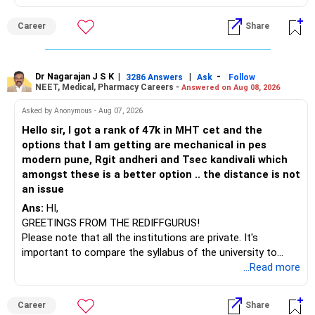
(IT). Generally, EnTC is ranked higher than AIDS but lower
than IT. The choice is yours. Given that the field is
Career
Share
constantly evolving, you must be ready to accept various
challenges after graduation. Additionally, consider pursuing
online or part-time courses from reputable organizations
to enhance your job prospects.
Dr Nagarajan J S K
|
|
-
3286 Answers
Ask
Follow
NEET, Medical, Pharmacy Careers -
Answered on Aug 08, 2026
BEST WISHES.
Asked by Anonymous - Aug 07, 2026
Hello sir, I got a rank of 47k in MHT cet and the
options that I am getting are mechanical in pes
modern pune, Rgit andheri and Tsec kandivali which
amongst these is a better option .. the distance is not
an issue
Ans:
HI,
GREETINGS FROM THE REDIFFGURUS!
Please note that all the institutions are private. It's
important to compare the syllabus of the university to
which the institution is affiliated. Typically, the university's
...Read more
name will appear on the degree certificate, not the
institution's name. Start by reviewing the syllabus, then look
Career
Share
at the faculty (especially the turnover rate) and the