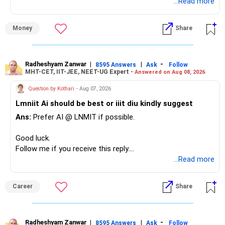
...Read more
» Overall Financial Position
Money
Share
– Your Rs.1 crore FD provides a strong safety base.
– You have around Rs.15 lakh separately for emergencies.
– Your second flat can provide additional capital if sold.
– The plot is another existing asset, but need not be
Radheshyam Zanwar
|
|
-
8595 Answers
Ask
Follow
MHT-CET, IIT-JEE, NEET-UG Expert -
Answered on Aug 08, 2026
increased.
– Your term insurance is already fully paid.
Question by Kothari
- Aug 07, 2026
– Family health insurance provides important protection.
Lmniit Ai should be best or iiit diu kindly suggest
– Most importantly, you have no EMI or outstanding loan.
Ans:
Prefer AI @ LNMIT if possible.
Overall, your financial position looks comfortable.
Good luck.
» Your Retirement Requirement
Follow me if you receive this reply.
Radheshyam
...Read more
Your present expenses are around Rs.50,000 to Rs.60,000
monthly.
Career
Share
Since you are already retired, your investments should now
generate stable income.
Radheshyam Zanwar
|
|
-
8595 Answers
Ask
Follow