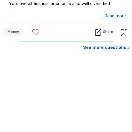
Your overall financial position is also well diversified.
https://www.linkedin.com/in/ramalingamcfp/
» Current Position
...Read more
– Mutual funds are your main growth asset.
Money
Share
– Your family has around Rs.68 lakh in mutual funds.
– Your monthly family SIP is around Rs.32,500.
– NPS and PF are strong retirement assets.
See more questions »
– You also have Rs.7 lakh in liquid FD savings.
– The plot provides an additional long-term asset.
– Your wife is also building an independent investment
corpus.
– Your employer benefits are helping your savings rate.
Overall, the foundation looks quite strong.
» Your Rs.40 Lakh Education Goal
The Rs.40 lakh requirement for your daughter needs
separate planning.