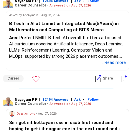
opportunities. All The Best for Your Prosperous Future, Sir!
Nayagam P P
|
|
-
12494 Answers
Ask
Follow
साथ संरेखित है, समय-समय पर अपने पोर्टफोलियो की समीक्षा करें।
Career Counsellor -
Answered on Aug 07, 2026
Follow RediffGURUS to Know More on 'Careers | Money |
Asked by Anonymous - Aug 07, 2026
अतिरिक्त सुझाव
Health | Relationships'.
आपातकालीन निधि
B Tech in AI at Lnmiit or Integrated Msc(5Years) in
तरलता: अपने खर्चों के 6-12 महीनों के बराबर एक आपातकालीन निधि बनाए
Mathematics and Computing at BITS Mesra
रखें। यह अप्रत्याशित परिस्थितियों के लिए तरलता सुनिश्चित करता है।
Ans:
Prefer LNMIIT B.Tech AI overall. It offers a focused
AI curriculum covering Artificial Intelligence, Deep Learning,
स्वास्थ्य और टर्म बीमा
LLMs, Reinforcement Learning, Computer Vision and
स्वास्थ्य बीमा: सुनिश्चित करें कि आपके पास पर्याप्त स्वास्थ्य बीमा कवरेज है।
MLOps, supported by strong 2026 placement outcomes.
यह आपको चिकित्सा आपात स्थितियों से बचाता है।
Choose BIT Mesra’s Integrated M.Sc. Mathematics &
...Read more
Computing primarily if you have strong mathematical
टर्म बीमा: असामयिक निधन के मामले में अपने आश्रितों की वित्तीय सुरक्षा के
aptitude and is targeting Quant, research, advanced
Career
Share
लिए टर्म बीमा पर विचार करें।
analytics or a PhD. All The Best for Your Prosperous
Future!
शिक्षा और सीखना
निरंतर सीखना: व्यक्तिगत वित्त और निवेश के बारे में सीखते रहें। यह आपको
Follow RediffGURUS to Know More on 'Careers | Money |
Nayagam P P
|
|
-
12494 Answers
Ask
Follow
सूचित निर्णय लेने में मदद करता है।
Career Counsellor -
Answered on Aug 07, 2026
Health | Relationships'.
Question by c
- Aug 07, 2026
सलाह लें: अपने वित्तीय लक्ष्यों के अनुरूप व्यक्तिगत सलाह के लिए किसी
प्रमाणित वित्तीय योजनाकार (सीएफपी) से परामर्श करने पर विचार करें।
Sir i got iiit kottayam cse in csab first round and
hoping to get iiit nagpur ece in the next round and i