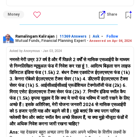
Money
Share
Ramalingam Kalirajan
|
|
-
11369 Answers
Ask
Follow
Mutual Funds, Financial Planning Expert -
Answered on Apr 04, 2024
Asked by Anonymous - Jan 03, 2024
नमस्ते मेरी उम्र 37 वर्ष है और मैं पिछले 2 वर्षों से मासिक एसआईपी के माध्यम
से निम्नलिखित म्यूचुअल फंड में निवेश कर रहा हूं 1. आदित्य बिड़ला सन लाइफ
डिजिटल इंडिया फंड (1.5k) 2. बंधन टैक्स एडवांटेज ईएलएसएस फंड (1k)
3. केनरा रोबेको ईएलएसएस टैक्स सेवर (1k) 4. डीएसपी ईएलएसएस टैक्स
सेवर फंड (1k) 5. आईसीआईसीआई प्रूडेंशियल टेक्नोलॉजी फंड (2k) 6.
मिराए एसेट ईएलएसएस टैक्स सेवर फंड (2k) 7. निप्पॉन इंडिया स्मॉल कैप
फंड (1.5k) कृपया सुझाव दें कि क्या ये सभी फंड भविष्य में जारी रखने के लिए
अच्छे हैं। इसके अतिरिक्त, मेरी योजना जनवरी 2024 से मासिक एसआईपी
को 5 हजार प्रति माह और बढ़ाने की है। मुझे बताएं कि क्या पराग पारिख
फ्लेक्सी कैप और क्वांट स्मॉल कैप अच्छे विकल्प हैं, या क्या मुझे मौजूदा फंडों में
और अधिक निवेश करना जारी रखना चाहिए?
Ans:
यह देखकर बहुत अच्छा लगा कि आप अपने भविष्य के वित्तीय लक्ष्यों के