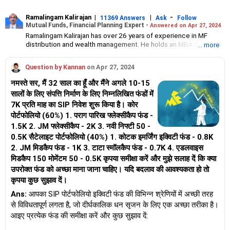
Ramalingam Kalirajan
|
|
-
11369 Answers
Ask
Follow
Mutual Funds, Financial Planning Expert -
Answered on Apr 27, 2024
Ramalingam Kalirajan has over 26 years of experience in MF
distribution and wealth management. He holds an MBA in Finance
... more
from the University of Madras and is a CFP (Certified Financial
Planner) credentialed professional. He is the Director of Holistic
Question by Kannan
on Apr 27, 2024
Investment, a Chennai-based AMFI-registered Mutual Fund
Distribution (ARN-4188) and APMI-registered PMS Distribution
नमस्ते सर, मैं 32 साल का हूँ और मैंने अगले 10-15
firm (APRN07386), helping clients build long-term wealth
सालों के लिए संपत्ति निर्माण के लिए निम्नलिखित फंडों में
through mutual funds and other investment solutions.
7K प्रति माह का SIP निवेश शुरू किया है। कोर
पोर्टफोलियो (60%) 1. पराग पारिख फ्लेक्सीकैप फंड -
1.5K 2. JM फ्लेक्सीकैप - 2K 3. नवी निफ्टी 50 -
0.5K सैटेलाइट पोर्टफोलियो (40%) 1. कोटक इमर्जिंग इक्विटी फंड - 0.8K
2. JM मिडकैप फंड - 1K 3. टाटा स्मॉलकैप फंड - 0.7K 4. एडलवाइस
मिडकैप 150 मोमेंटम 50 - 0.5K कृपया समीक्षा करें और मुझे सलाह दें कि क्या
उपरोक्त फंड को अच्छा माना जाना चाहिए। यदि बदलाव की आवश्यकता हो तो
कृपया कुछ सुझाव दें।
Ans:
आपका SIP पोर्टफोलियो इक्विटी फंड की विभिन्न श्रेणियों में अच्छी तरह
से विविधतापूर्ण लगता है, जो दीर्घकालिक धन सृजन के लिए एक अच्छा तरीका है।
आइए प्रत्येक फंड की समीक्षा करें और कुछ सुझाव दें: