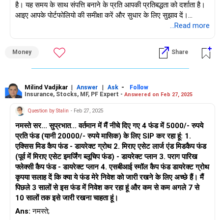
लिए एक रणनीतिक योजना को दर्शाती है।
है। यह समय के साथ संपत्ति बनाने के प्रति आपकी प्रतिबद्धता को दर्शाता है।
आइए आपके पोर्टफोलियो की समीक्षा करें और सुधार के लिए सुझाव दें।
पेशेवर सलाह: किसी प्रमाणित वित्तीय योजनाकार या निवेश सलाहकार से सलाह
3. टेक्नोलॉजी फंड
...Read more
लेने पर विचार करें जो आपके वित्तीय लक्ष्यों, जोखिम प्रोफ़ाइल और निवेश
टेक्नोलॉजी फंड तकनीकी क्षेत्र पर ध्यान केंद्रित करते हैं, जिसमें उच्च विकास
वर्तमान पोर्टफोलियो विश्लेषण
क्षितिज के आधार पर व्यक्तिगत सिफारिशें प्रदान कर सकता है।
क्षमता है। हालांकि, यह उच्च अस्थिरता के अधीन है। यहां आपका 4,500 रुपये
आपके वर्तमान SIP निवेश में शामिल हैं:
Money
Share
का मासिक निवेश आपके पोर्टफोलियो में विकास-उन्मुख तत्व जोड़ता है।
संक्षेप में, जबकि आपका वर्तमान निवेश विविध प्रतीत होता है, उनके प्रदर्शन की
पराग पारिख फ्लेक्सी कैप फंड: 4,500 रुपये
नियमित रूप से निगरानी करना और आवश्यकतानुसार समायोजन करना
4. स्मॉल कैप फंड
आवश्यक है। अपनी एसआईपी राशि बढ़ाने और पराग पारिख फ्लेक्सी कैप और
स्मॉल कैप फंड उच्च विकास क्षमता वाली छोटी कंपनियों में निवेश करते हैं,
क्वांट फ्लेक्सी कैप फंड: 4,500 रुपये
Milind Vadjikar
|
|
-
क्वांट स्मॉल कैप जैसे अतिरिक्त फंडों पर विचार करने से विविधीकरण बढ़
Answer
Ask
Follow
Insurance, Stocks, MF, PF Expert -
Answered on Feb 27, 2025
लेकिन उच्च जोखिम भी रखते हैं। स्मॉल कैप फंड में आपका 2,500 रुपये का
सकता है और संभावित रूप से दीर्घकालिक रिटर्न में सुधार हो सकता है।
निवेश लंबी अवधि के लिए उपयुक्त है, क्योंकि यह समय के साथ महत्वपूर्ण रिटर्न
निप्पॉन इंडिया लार्ज कैप फंड: 2,000 रुपये
हालाँकि, सुनिश्चित करें कि कोई भी नया जुड़ाव आपके निवेश उद्देश्यों और
Question by Stalin
- Feb 27, 2025
दे सकता है।
जोखिम सहनशीलता के अनुरूप हो।
नमस्ते सर... सुप्रभात... वर्तमान में मैं नीचे दिए गए 4 फंड में 5000/- रुपये
मोतीलाल ओसवाल मिड कैप फंड: 1,500 रुपये
प्रति फंड (यानी 20000/- रुपये मासिक) के लिए SIP कर रहा हूं: 1.
5. ब्लूचिप फंड
एक्सिस मिड कैप फंड - डायरेक्ट ग्रोथ 2. मिराए एसेट लार्ज एंड मिडकैप फंड
ब्लूचिप फंड बड़ी, स्थापित कंपनियों में निवेश करते हैं, जो स्थिरता और मध्यम
क्वांट मिड कैप फंड: 1,500 रुपये
(पूर्व में मिराए एसेट इमर्जिंग ब्लूचिप फंड) - डायरेक्ट प्लान 3. पराग पारिख
विकास प्रदान करते हैं। इस फंड में आपका 3,000 रुपये का निवेश आपके
फ्लेक्सी कैप फंड - डायरेक्ट प्लान 4. एसबीआई स्मॉल कैप फंड डायरेक्ट ग्रोथ
पोर्टफोलियो में एक स्थिर, कम जोखिम वाला घटक जोड़ता है।
एक्सिस स्मॉल कैप फंड: 1,000 रुपये
कृपया सलाह दें कि क्या ये फंड मेरे निवेश को जारी रखने के लिए अच्छे हैं। मैं
पिछले 3 सालों से इस फंड में निवेश कर रहा हूं और कम से कम अगले 7 से
सक्रिय रूप से प्रबंधित फंड के लाभ
बंधन स्मॉल कैप फंड: 1,000 रुपये
10 सालों तक इसे जारी रखना चाहता हूं।
सक्रिय रूप से प्रबंधित फंड में पेशेवर फंड मैनेजर रणनीतिक निर्णय लेते हैं। ये
मैनेजर बाजार से बेहतर प्रदर्शन करने का लक्ष्य रखते हैं, जो निष्क्रिय इंडेक्स
विविधीकरण और आवंटन
Ans:
नमस्ते;