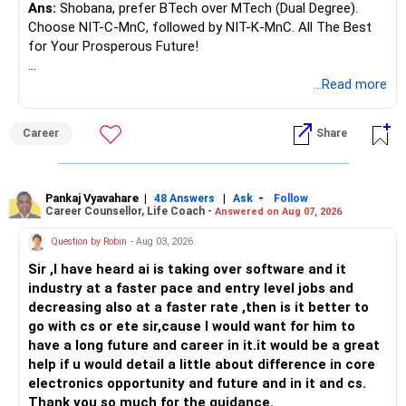
Ans:
Shobana, prefer BTech over MTech (Dual Degree).
Choose NIT-C-MnC, followed by NIT-K-MnC. All The Best
for Your Prosperous Future!
Follow RediffGURUS to Know More on 'Careers | Money |
...Read more
Health | Relationships'.
Career
Share
Pankaj Vyavahare
|
|
-
48 Answers
Ask
Follow
Career Counsellor, Life Coach -
Answered on Aug 07, 2026
Question by Robin
- Aug 03, 2026
Sir ,I have heard ai is taking over software and it
industry at a faster pace and entry level jobs and
decreasing also at a faster rate ,then is it better to
go with cs or ete sir,cause I would want for him to
have a long future and career in it.it would be a great
help if u would detail a little about difference in core
electronics opportunity and future and in it and cs.
Thank you so much for the guidance.