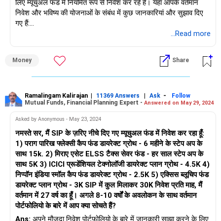
लिए म्यूचुअल फंड में नियमित रूप से निवेश कर रहे हैं। यहां आपके वर्तमान
निवेश और भविष्य की योजनाओं के संबंध में कुछ जानकारियां और सुझाव दिए
गए हैं:
...Read more
मौजूदा निवेश की समीक्षा करें: यह सुनिश्चित करने के लिए समय-समय पर
अपने वर्तमान म्यूचुअल फंड निवेश के प्रदर्शन की समीक्षा करना आवश्यक है कि
Money
Share
वे आपके वित्तीय लक्ष्यों और जोखिम सहनशीलता के अनुरूप हैं। फंड प्रदर्शन,
व्यय अनुपात, फंड मैनेजर ट्रैक रिकॉर्ड और पोर्टफोलियो विविधीकरण जैसे
कारकों का मूल्यांकन करें।
Ramalingam Kalirajan
|
|
-
11369 Answers
Ask
Follow
Mutual Funds, Financial Planning Expert -
Answered on May 29, 2024
ईएलएसएस फंड: ईएलएसएस (इक्विटी लिंक्ड सेविंग स्कीम) फंड दीर्घकालिक
पूंजी प्रशंसा की संभावना के साथ-साथ आयकर अधिनियम की धारा 80 सी के
Asked by Anonymous - May 23, 2024
तहत कर लाभ प्रदान करते हैं। चूंकि आप कई ईएलएसएस फंडों में निवेश कर
नमस्ते सर, मैं SIP के ज़रिए नीचे दिए गए म्यूचुअल फंड में निवेश कर रहा हूँ:
रहे हैं, इसलिए सुनिश्चित करें कि उनके प्रदर्शन का लगातार ट्रैक रिकॉर्ड हो
1) पराग पारिख फ्लेक्सी कैप फंड डायरेक्ट ग्रोथ - 6 महीने के स्टेप अप के
और उनका प्रबंधन अनुभवी फंड मैनेजरों द्वारा किया जाए।
साथ 15k. 2) मिराए एसेट ELSS टैक्स सेवर फंड - हर साल स्टेप अप के
साथ 5K 3) ICICI प्रूडेंशियल टेक्नोलॉजी डायरेक्ट प्लान ग्रोथ - 4.5K 4)
सेक्टोरल फंड: आदित्य बिड़ला सन लाइफ डिजिटल इंडिया फंड और
निप्पॉन इंडिया स्मॉल कैप फंड डायरेक्ट ग्रोथ - 2.5K 5) एक्सिस ब्लूचिप फंड
आईसीआईसीआई प्रूडेंशियल टेक्नोलॉजी फंड जैसे फंड विशिष्ट क्षेत्रों
डायरेक्ट प्लान ग्रोथ - 3K SIP में कुल मिलाकर 30K निवेश प्रति माह, मैं
(डिजिटल/प्रौद्योगिकी) में निवेश करते हैं। हालांकि ये फंड उच्च विकास क्षमता
वर्तमान में 27 वर्ष का हूँ। अगले 8-10 वर्षों के अवलोकन के साथ वर्तमान
प्रदान कर सकते हैं, लेकिन सेक्टर-विशिष्ट अस्थिरता के कारण इनमें जोखिम
पोर्टफोलियो के बारे में आप क्या सोचते हैं?
भी अधिक होता है। इन फंडों की बारीकी से निगरानी करना सुनिश्चित करें और
Ans:
अपने मौजूदा निवेश पोर्टफोलियो के बारे में जानकारी साझा करने के लिए
रिटर्न में उतार-चढ़ाव के लिए तैयार रहें।