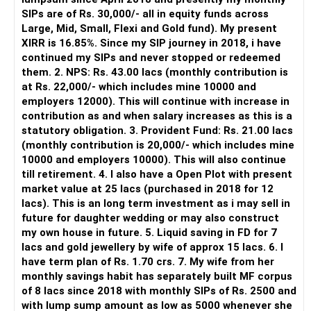
SIPs are of Rs. 30,000/- all in equity funds across
It is useful for viewing and managing investments across
Large, Mid, Small, Flexi and Gold fund). My present
different AMCs.
XIRR is 16.85%. Since my SIP journey in 2018, i have
continued my SIPs and never stopped or redeemed
However, it is mainly a transaction and portfolio-
them. 2. NPS: Rs. 43.00 lacs (monthly contribution is
management platform.
at Rs. 22,000/- which includes mine 10000 and
employers 12000). This will continue with increase in
It does not replace personalised portfolio guidance.
contribution as and when salary increases as this is a
statutory obligation. 3. Provident Fund: Rs. 21.00 lacs
» Direct Platforms
(monthly contribution is 20,000/- which includes mine
10000 and employers 10000). This will also continue
Apps like Groww and Zerodha are convenient for self-
till retirement. 4. I also have a Open Plot with present
directed investors.
market value at 25 lacs (purchased in 2018 for 12
lacs). This is an long term investment as i may sell in
But you need to take responsibility for fund selection and
future for daughter wedding or may also construct
portfolio review.
my own house in future. 5. Liquid saving in FD for 7
lacs and gold jewellery by wife of approx 15 lacs. 6. I
There is also a risk of changing funds based on recent
have term plan of Rs. 1.70 crs. 7. My wife from her
performance.
monthly savings habit has separately built MF corpus
of 8 lacs since 2018 with monthly SIPs of Rs. 2500 and
» My Preference
with lump sump amount as low as 5000 whenever she