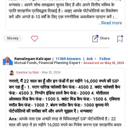
धन्यवाद। आपने सोच-समझकर चुनाव किए हैं और अपने वित्तीय भविष्य के
प्रति सराहनीय प्रतिबद्धता दिखाई है। आइए आपके पोर्टफोलियो का विश्लेषण
स्मॉल कैप फंड: निप्पॉन इंडिया स्मॉल कैप फंड स्मॉल-कैप शेयरों में निवेश करता
करें और अगले 8-10 वर्षों के लिए एक रणनीतिक अवलोकन प्रदान करें।
है, जिनमें उच्च रिटर्न की क्षमता होती है लेकिन ये अधिक अस्थिर भी होते हैं।
...Read more
स्मॉल-कैप फंडों से जुड़े जोखिम को देखते हुए, सुनिश्चित करें कि वे आपकी
अपने मौजूदा पोर्टफोलियो का आकलन
जोखिम क्षमता और निवेश क्षितिज के अनुरूप हों।
आप पाँच म्यूचुअल फंड में हर महीने 30,000 रुपये का निवेश कर रहे हैं। यह
Money
Share
विविधीकरण लाभदायक है और धन निर्माण के लिए एक सक्रिय दृष्टिकोण
भविष्य में एसआईपी में वृद्धि: समय के साथ धन संचय में तेजी लाने के लिए अपनी
दर्शाता है। प्रत्येक फंड एक अद्वितीय उद्देश्य प्रदान करता है, जो एक संतुलित
एसआईपी राशि को बढ़ाना एक विवेकपूर्ण कदम है। नए फंड जोड़ने या मौजूदा
पोर्टफोलियो में योगदान देता है।
एसआईपी राशि बढ़ाने से पहले, अपने समग्र पोर्टफोलियो विविधीकरण और
Ramalingam Kalirajan
|
|
-
जोखिम जोखिम का आकलन करें।
11369 Answers
Ask
Follow
Mutual Funds, Financial Planning Expert -
Answered on May 25, 2024
पोर्टफोलियो घटक और उनकी भूमिकाएँ
1. फ्लेक्सी कैप फंड
नए फंड पर विचार: पराग पारिख फ्लेक्सी कैप फंड विभिन्न मार्केट कैप और
Question by Stats
- May 25, 2024
फ्लेक्सी कैप फंड बाजार पूंजीकरण में निवेश करते हैं, लचीलापन प्रदान करते
क्षेत्रों में अपने विविध निवेश दृष्टिकोण के लिए जाना जाता है, जो इसे
नमस्ते, मैं 22 साल का हूँ और इन फंडों में हर महीने 16,000 रुपये की SIP
हैं। यह फंड विकास क्षमता प्रदान करता है और विविधीकरण के माध्यम से
दीर्घकालिक धन सृजन के लिए उपयुक्त बनाता है। क्वांट स्मॉल कैप फंड
कर रहा हूँ:- 1. पराग पारिख फ्लेक्सी कैप फंड:- 4500 2. क्वांट फ्लेक्सी कैप
जोखिम को कम करता है। हर छह महीने में अपने निवेश को बढ़ाना एक
स्मॉल-कैप शेयरों पर ध्यान केंद्रित करता है और आपके मौजूदा स्मॉल-कैप
फंड:- 4500 3. निप्पॉन इंडिया लार्ज कैप फंड:- 2000 4. मोतीलाल
अनुशासित दृष्टिकोण दिखाता है।
आवंटन को पूरक कर सकता है।
ओसवाल मिड कैप फंड:- 1500 5. क्वांट मिड कैप फंड:- 1500 6. एक्सिस
स्मॉल कैप फंड:- 1000 7. बंधन स्मॉल कैप फंड:- 1000 कृपया मेरे
2. ईएलएसएस फंड
परिसंपत्ति आवंटन: जोखिम को कम करने और रिटर्न को अनुकूलित करने के
पोर्टफोलियो की समीक्षा करें और अपने सुझाव दें। धन्यवाद!
ईएलएसएस (इक्विटी लिंक्ड सेविंग स्कीम) धारा 80 सी के तहत कर लाभ
लिए सुनिश्चित करें कि आपका समग्र पोर्टफोलियो विभिन्न परिसंपत्ति वर्गों, जैसे
प्रदान करता है। कर बचत के अलावा, इसमें इक्विटी एक्सपोजर के कारण उच्च
Ans:
आपके पास एक अच्छी तरह से विविधतापूर्ण SIP पोर्टफोलियो है। 22
लार्ज-कैप, मिड-कैप, स्मॉल-कैप और फ्लेक्सी-कैप फंडों में अच्छी तरह से विविध
रिटर्न की क्षमता है। आपके निवेश में वार्षिक वृद्धि कर दक्षता और धन वृद्धि के
साल की उम्र में हर महीने 16,000 रुपये का निवेश करना एक सराहनीय कदम
है।