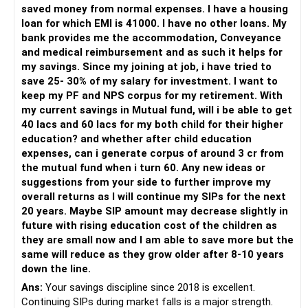
saved money from normal expenses. I have a housing
For someone investing for long-term goals, I would prefer:
loan for which EMI is 41000. I have no other loans. My
bank provides me the accommodation, Conveyance
– Invest through an AMFI-registered MFD.
and medical reimbursement and as such it helps for
– Use regular mutual fund plans.
my savings. Since my joining at job, i have tried to
– Have a properly structured asset allocation.
save 25- 30% of my salary for investment. I want to
– Review the portfolio periodically.
keep my PF and NPS corpus for my retirement. With
– Continue SIPs with discipline.
my current savings in Mutual fund, will i be able to get
– Rebalance based on goals, not market noise.
40 lacs and 60 lacs for my both child for their higher
education? and whether after child education
The platform should be secondary.
expenses, can i generate corpus of around 3 cr from
the mutual fund when i turn 60. Any new ideas or
The quality of your investment strategy and ongoing review
suggestions from your side to further improve my
is more important.
overall returns as I will continue my SIPs for the next
20 years. Maybe SIP amount may decrease slightly in
Best Regards,
future with rising education cost of the children as
they are small now and I am able to save more but the
K. Ramalingam, MBA, CFP,
same will reduce as they grow older after 8-10 years
down the line.
AMFI-Registered MFD – ARN 4188
Ans:
Your savings discipline since 2018 is excellent.
Continuing SIPs during market falls is a major strength.
www.holisticinvestment.in