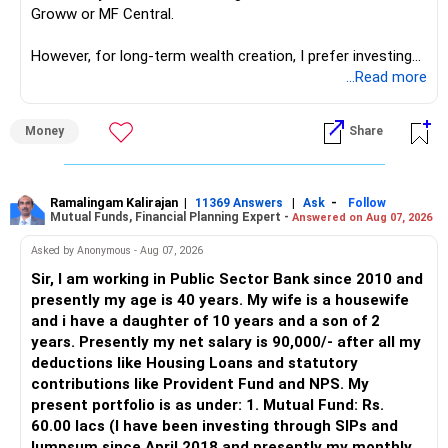
Groww or MF Central.
like in ETE/ECE you will get VLSI, embedded system,
network architect careers.
However, for long-term wealth creation, I prefer investing
through an AMFI-registered MFD.
...Read more
» Why I Prefer MFD
Money
Share
– The platform is only a transaction facility.
– Good investment selection and review matter much
more.
Ramalingam Kalirajan
|
|
-
11369 Answers
Ask
Follow
Mutual Funds, Financial Planning Expert -
Answered on Aug 07, 2026
– An MFD can help select suitable funds for your goals.
– Your portfolio can be reviewed and rebalanced
Asked by Anonymous - Aug 07, 2026
periodically.
Sir, I am working in Public Sector Bank since 2010 and
– You get support during market corrections.
presently my age is 40 years. My wife is a housewife
– It also helps avoid emotional investment decisions.
and i have a daughter of 10 years and a son of 2
– Most importantly, you get continuity of service over
years. Presently my net salary is 90,000/- after all my
many years.
deductions like Housing Loans and statutory
contributions like Provident Fund and NPS. My
» MF Central
present portfolio is as under: 1. Mutual Fund: Rs.
60.00 lacs (I have been investing through SIPs and
Yes, MF Central can be used for mutual fund transactions.
lumpsum since April 2018 and presently my monthly