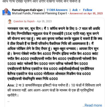
आप नीचे ऐसेही प्रश्न और उत्तर देखना पसंद कर सकते हैं
Ramalingam Kalirajan
|
|
-
11369 Answers
Ask
Follow
Mutual Funds, Financial Planning Expert -
Answered on Apr 05, 2023
Question by Rajesh
- Apr 05, 2023
नमस्कार राम सर, शुभ दिन। मैं 1 कॉर्पस बनाने के लिए 5-7 साल की अवधि
के लिए निम्नलिखित म्यूचुअल फंड में एसआईपी (55K प्रति माह) शुरू करने
की योजना बना रहा हूं। क्या आप कृपया समीक्षा करके सुझाव दे सकते हैं कि क्या
वे ठीक दिखते हैं या किसी परिवर्तन/वैकल्पिक निधि की आवश्यकता है। मैं
अधिक जोखिम लेने के लिए तैयार हूं। बहुत-बहुत धन्यवाद। आपका दिन शुभ
हो। केनरा रोबेको स्मॉल कैप 4000 निप्पॉन इंडिया स्मॉल कैप 4000 क्वांट
स्मॉल कैप 4000 एचडीएफसी स्मॉल कैप 4000 एचडीएफसी फ्लेक्सी कैप
5000 क्वांट फ्लेक्सी कैप 5000 पराग पारिख फ्लेक्सी कैप 5000
एचडीएफसी बैलेंस्ड एडवांटेज फंड 6000 आईसीआईसीआई प्रूडेंशियल
बैलेंस्ड एडवांटेज फंड 6000 मोतीलाल ओसवाल मिडकैप फंड 6000
एचडीएफसी सेवानिवृत्ति बचत निधि 6000
Ans:
2 या 3 डायवर्सिफाइड इक्विटी फंड पर्याप्त हैं। 10 फंडों में विविधता लाने
की जरूरत नहीं. आप अलग-अलग फंडों के माध्यम से एक ही प्रतिभूतियां
खरीदेंगे।
अत्यधिक विविधीकरण से रिटर्न कम हो जाएगा।
...Read more