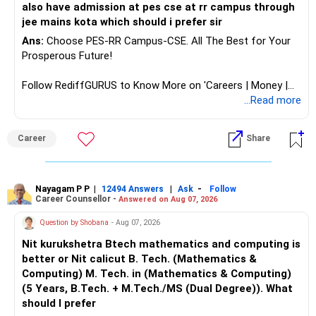
निष्कर्ष
also have admission at pes cse at rr campus through
आपका वर्तमान एसआईपी पोर्टफोलियो अच्छी तरह से विविधतापूर्ण है और सही
jee mains kota which should i prefer sir
रास्ते पर है। समायोजन के साथ एक संतुलित दृष्टिकोण इसे और भी बेहतर बना
Ans:
Choose PES-RR Campus-CSE. All The Best for Your
सकता है। एसआईपी के माध्यम से म्यूचुअल फंड में निवेश करना धन सृजन के
Prosperous Future!
लिए एक सराहनीय रणनीति है। अपने पोर्टफोलियो की नियमित समीक्षा करें और
उसे संतुलित करें। इससे यह सुनिश्चित होता है कि यह आपके वित्तीय लक्ष्यों और
Follow RediffGURUS to Know More on 'Careers | Money |
जोखिम सहनशीलता के अनुरूप है।
Health | Relationships'.
...Read more
सादर,
Career
Share
के. रामलिंगम, एमबीए, सीएफपी,
मुख्य वित्तीय योजनाकार,
Nayagam P P
|
|
-
12494 Answers
Ask
Follow
Career Counsellor -
Answered on Aug 07, 2026
www.holisticinvestment.in
Question by Shobana
- Aug 07, 2026
Nit kurukshetra Btech mathematics and computing is
better or Nit calicut B. Tech. (Mathematics &
Computing) M. Tech. in (Mathematics & Computing)
(5 Years, B.Tech. + M.Tech./MS (Dual Degree)). What
should I prefer