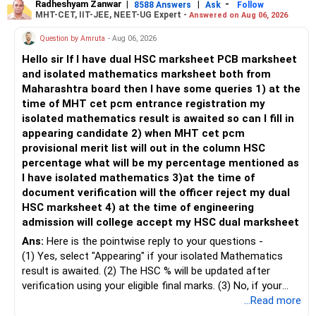
more suitable for this type of fund.
Radheshyam Zanwar
|
|
-
8588 Answers
Ask
Follow
टर्म इंश्योरेंस + म्यूचुअल फंड के लाभ
MHT-CET, IIT-JEE, NEET-UG Expert -
Answered on Aug 06, 2026
कम लागत वाला बीमा: एक शुद्ध टर्म इंश्योरेंस प्लान कम प्रीमियम पर उच्च
– Returns cannot be guaranteed. Good performance in the
Question by Amruta
- Aug 06, 2026
कवरेज प्रदान करता है। यह सुनिश्चित करता है कि आपको रिटर्न पर समझौता
past does not ensure similar returns in the future.
किए बिना अपने परिवार के लिए पर्याप्त वित्तीय सुरक्षा मिले।
Hello sir If I have dual HSC marksheet PCB marksheet
and isolated mathematics marksheet both from
– Momentum strategies can underperform for long periods
बेहतर निवेश रिटर्न: म्यूचुअल फंड, विशेष रूप से सक्रिय रूप से प्रबंधित फंड,
Maharashtra board then I have some queries 1) at the
when market trends reverse.
समय के साथ उच्च रिटर्न प्रदान करने की क्षमता रखते हैं। आप अपनी
time of MHT cet pcm entrance registration my
जोखिम क्षमता, समय सीमा और वित्तीय लक्ष्यों के आधार पर फंड चुन सकते हैं।
isolated mathematics result is awaited so can I fill in
– This fund may witness sharper ups and downs than
appearing candidate 2) when MHT cet pcm
diversified equity funds.
निवेश में लचीलापन: म्यूचुअल फंड के साथ, आपके पास अपनी ज़रूरतों के
provisional merit list will out in the column HSC
अनुसार निवेश करने या निकालने का लचीलापन होता है। आप अपनी जोखिम
percentage what will be my percentage mentioned as
– Investing Rs.5,000 per month through SIP is a disciplined
प्रोफ़ाइल के आधार पर इक्विटी, डेट या हाइब्रिड फंड में निवेश कर सकते हैं।
I have isolated mathematics 3)at the time of
approach and helps reduce timing risk.
कोई लॉक-इन अवधि नहीं है (ईएलएसएस को छोड़कर), और आप जब चाहें
document verification will the officer reject my dual
अपने पैसे का उपयोग कर सकते हैं।
HSC marksheet 4) at the time of engineering
For most investors, I prefer actively managed diversified
admission will college accept my HSC dual marksheet
equity funds over momentum index funds because:
पारदर्शिता: म्यूचुअल फंड पारदर्शी प्रदर्शन रिपोर्ट प्रदान करते हैं और निवेश
Ans:
Here is the pointwise reply to your questions -
सह बीमा योजनाओं की तुलना में कम प्रबंधन लागत रखते हैं। आप अपने
– Fund managers can reduce exposure to expensive or
(1) Yes, select "Appearing" if your isolated Mathematics
पोर्टफोलियो के प्रदर्शन को आसानी से ट्रैक कर सकते हैं।
weak sectors.
result is awaited. (2) The HSC % will be updated after
verification using your eligible final marks. (3) No, if your
अंतिम जानकारी
– They can adapt to changing market conditions.
documents comply with Maharashtra Board rules, they
...Read more
एसबीआई लाइफ़ स्मार्ट स्कॉलर से टर्म इंश्योरेंस और म्यूचुअल फंड के संयोजन
won't be rejected. (4) Yes, colleges accept dual HSC +