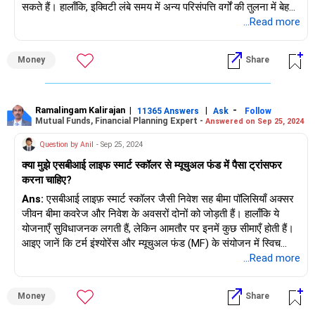
सकते हैं। हालाँकि, इक्विटी लंबे समय में अन्य परिसंपत्ति वर्गों की तुलना में बेहतर
प्रदर्शन करती है। यदि आपकी निवेश अवधि 5 वर्ष से कम है, तो आप
...Read more
फ्लेक्सीकैप फंड में निवेश करने पर विचार कर सकते हैं। स्मॉलकैप जोखिम के
ऊंचे स्तर के साथ आते हैं, कृपया गिरने से पहले अपने जोखिम प्रोफ़ाइल का
Money
Share
आकलन करें।
Ramalingam Kalirajan
|
|
-
11365 Answers
Ask
Follow
Mutual Funds, Financial Planning Expert -
Answered on Sep 25, 2024
Question by Anil
- Sep 25, 2024
क्या मुझे एसबीआई लाइफ स्मार्ट स्कॉलर से म्यूचुअल फंड में पैसा ट्रांसफर
करना चाहिए?
Ans:
एसबीआई लाइफ़ स्मार्ट स्कॉलर जैसी निवेश सह बीमा पॉलिसियाँ अक्सर
जीवन बीमा कवरेज और निवेश के अवसरों दोनों को जोड़ती हैं। हालाँकि ये
योजनाएँ सुविधाजनक लगती हैं, लेकिन आमतौर पर इनमें कुछ सीमाएँ होती हैं।
आइए जानें कि टर्म इंश्योरेंस और म्यूचुअल फंड (MF) के संयोजन में स्विच
करना आपके लिए ज़्यादा फ़ायदेमंद क्यों हो सकता है।
...Read more
निवेश सह बीमा पॉलिसियों के नुकसान
Money
Share
उच्च लागत: निवेश सह बीमा पॉलिसियों में आवंटन शुल्क, फंड प्रबंधन शुल्क