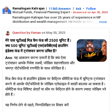
Ramalingam Kalirajan
|
|
-
11365 Answers
Ask
Follow
Mutual Funds, Financial Planning Expert -
Answered on Apr 05, 2024
Ramalingam Kalirajan has over 26 years of experience in MF
distribution and wealth management. He holds an MBA in Finance
... more
from the University of Madras and is a CFP (Certified Financial
Planner) credentialed professional. He is the Director of Holistic
Question by Vaman
on May 30, 2023
Investment, a Chennai-based AMFI-registered Mutual Fund
Distribution (ARN-4188) and APMI-registered PMS Distribution
मेरे पास यूटीआई मिड कैप फंड की 2500 यूनिट हैं।
firm (APRN07386), helping clients build long-term wealth
क्या 500 यूनिट यूटीआई एसएंडपीबीएसई हाउसिंग
through mutual funds and other investment solutions.
इंडेक्स फंड में ट्रांसफर करना उचित है?
Ans:
यह आकलन करना ज़रूरी है कि क्या ऐसा
ट्रांसफ़र आपके निवेश लक्ष्यों, जोखिम सहनशीलता और
समग्र पोर्टफोलियो रणनीति के साथ संरेखित है।
मिड-कैप फंड से हाउसिंग इंडेक्स पर केंद्रित थीमैटिक फंड में यूनिट्स ट्रांसफ़र
करने से आपके पोर्टफोलियो के जोखिम प्रोफ़ाइल में काफ़ी बदलाव आ सकता है।
थीमैटिक फंड विशिष्ट क्षेत्रों या थीम पर केंद्रित होने के कारण ज़्यादा जोखिम भरे
होते हैं।
यह निर्णय लेने से पहले, निम्नलिखित पर विचार करें: