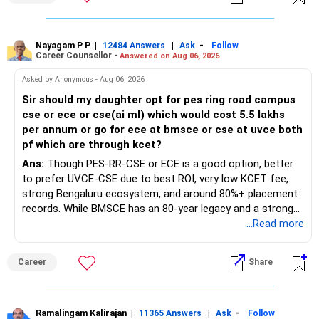
Nayagam P P
|
|
-
12484 Answers
Ask
Follow
Career Counsellor -
Answered on Aug 06, 2026
Asked by Anonymous - Aug 06, 2026
Sir should my daughter opt for pes ring road campus
cse or ece or cse(ai ml) which would cost 5.5 lakhs
per annum or go for ece at bmsce or cse at uvce both
pf which are through kcet?
Ans:
Though PES-RR-CSE or ECE is a good option, better
to prefer UVCE-CSE due to best ROI, very low KCET fee,
strong Bengaluru ecosystem, and around 80%+ placement
records. While BMSCE has an 80-year legacy and a strong
alumni network, you should carefully weigh the ECE branch
...Read more
against your other choices. The recent surge in seat
numbers may impact the individual attention and
Career
Share
placement opportunities compared to previous years,
making it a potentially lower priority on your list. All The
Best for Your Daughter's Prosperous Future!
Ramalingam Kalirajan
|
|
-
11365 Answers
Ask
Follow