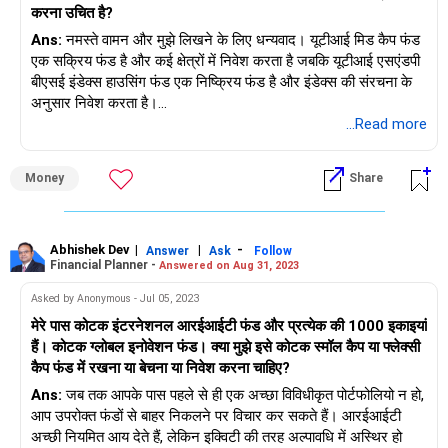
करना उचित है?
Ans:
नमस्ते वामन और मुझे लिखने के लिए धन्यवाद। यूटीआई मिड कैप फंड
एक सक्रिय फंड है और कई क्षेत्रों में निवेश करता है जबकि यूटीआई एसएंडपी
बीएसई इंडेक्स हाउसिंग फंड एक निष्क्रिय फंड है और इंडेक्स की संरचना के
अनुसार निवेश करता है।
...Read more
आपको यह ध्यान रखना होगा कि इंडेक्स का प्रदर्शन हाउसिंग सेक्टर के
प्रदर्शन पर निर्भर करेगा और फिर निर्णय लें कि आप मिड कैप फंड से बीएसई
Money
Share
इंडेक्स हाउसिंग फंड में स्विच करना चाहते हैं या नहीं।
Abhishek Dev
|
|
-
Answer
Ask
Follow
Financial Planner -
Answered on Aug 31, 2023
Asked by Anonymous - Jul 05, 2023
मेरे पास कोटक इंटरनेशनल आरईआईटी फंड और प्रत्येक की 1000 इकाइयां
हैं। कोटक ग्लोबल इनोवेशन फंड। क्या मुझे इसे कोटक स्मॉल कैप या फ्लेक्सी
कैप फंड में रखना या बेचना या निवेश करना चाहिए?
Ans:
जब तक आपके पास पहले से ही एक अच्छा विविधीकृत पोर्टफोलियो न हो,
आप उपरोक्त फंडों से बाहर निकलने पर विचार कर सकते हैं। आरईआईटी
अच्छी नियमित आय देते हैं, लेकिन इक्विटी की तरह अल्पावधि में अस्थिर हो