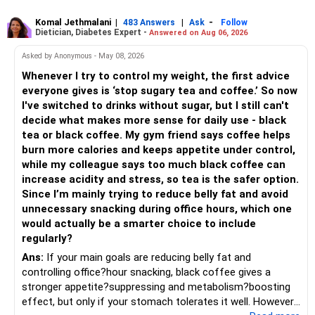
Both should be consumed in moderation. In Bengal, it is
Keep allocation limited.
seasonal , handcrafted and made from date palm sap (rare
Komal Jethmalani
|
|
-
– Avoid making sudden changes to existing investments.
483 Answers
Ask
Follow
Dietician, Diabetes Expert -
Answered on Aug 06, 2026
outside Bengal)
– Multi Asset Fund – 10% (Rs.50,000)
– Shift gradually based on your comfort level.
Asked by Anonymous - May 08, 2026
Adds some stability through diversified asset allocation.
Whenever I try to control my weight, the first advice
» Share Portfolio Review
Helps reduce overall portfolio volatility.
everyone gives is ‘stop sugary tea and coffee.’ So now
I've switched to drinks without sugar, but I still can't
– Review every stock once a year.
» Should You Invest All At Once?
decide what makes more sense for daily use - black
tea or black coffee. My gym friend says coffee helps
– Remove weak businesses if required.
– If the money is already available and your horizon is long,
burn more calories and keeps appetite under control,
investing in a staggered manner over 3 to 6 months can
while my colleague says too much black coffee can
– Avoid holding too many stocks.
reduce timing risk.
increase acidity and stress, so tea is the safer option.
Since I’m mainly trying to reduce belly fat and avoid
– Focus on quality over quantity.
– Keep the uninvested amount in a liquid mutual fund until
unnecessary snacking during office hours, which one
deployment.
would actually be a smarter choice to include
– If managing stocks becomes difficult, future
regularly?
investments can be routed through mutual funds.
» Return Expectations
Ans:
If your main goals are reducing belly fat and
controlling office?hour snacking, black coffee gives a
» Emergency Planning
– A well-managed diversified portfolio has the potential to
stronger appetite?suppressing and metabolism?boosting
generate around 12% to 15% XIRR over a long period.
effect, but only if your stomach tolerates it well. However,
– Keep around 6 to 12 months of expenses in liquid