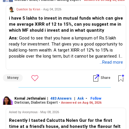
– Mutual funds of Rs.35 lakhs provide long-term growth.
Question by Kiran
- Aug 04, 2026
– Shares worth Rs.20 lakhs can create wealth if the
i have 5 lakhs to invest in mutual funds which can give
portfolio quality is good.
me average XIRR of 12 to 15%, can you suggest me in
which MF should i invest and in what quantity
– Government bonds of Rs.60 lakhs give stability and
regular income.
Ans:
Good to see that you have a lumpsum of Rs.5 lakh
ready for investment. That gives you a good opportunity to
– No debt is a big positive.
build long-term wealth. A target XIRR of 12% to 15% is
possible over the long term, but it cannot be guaranteed. It
– Monthly expenses of around Rs.25,000 are well under
depends on market conditions, investment period and
...Read more
control.
staying invested through market cycles.
Money
Share
– Overall, your financial position looks healthy.
» My Assessment
» SIP Strategy
– If your investment horizon is at least 7 to 10 years, an
equity mutual fund portfolio is a suitable choice.
Komal Jethmalani
|
|
-
483 Answers
Ask
Follow
Dietician, Diabetes Expert -
Answered on Aug 06, 2026
– Continue investing through SIPs every month.
– Avoid putting the entire amount into one fund category.
Asked by Anonymous - May 08, 2026
– Allocate a larger share towards Flexi Cap Funds.
Recently I tasted Calcutta Nolen Gur for the first
– A diversified portfolio helps reduce risk and improves
time at a friend’s house, and honestly the flavour felt
– Add exposure to Large & Mid Cap Funds.
consistency.