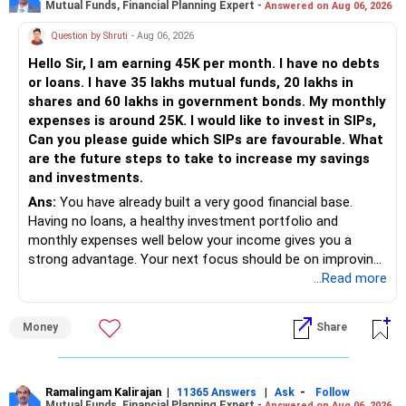
Mutual Funds, Financial Planning Expert -
Answered on Aug 06, 2026
Follow RediffGURUS to Know More on 'Careers | Money |
Health | Relationships'.
Question by Shruti
- Aug 06, 2026
Hello Sir, I am earning 45K per month. I have no debts
or loans. I have 35 lakhs mutual funds, 20 lakhs in
shares and 60 lakhs in government bonds. My monthly
expenses is around 25K. I would like to invest in SIPs,
Can you please guide which SIPs are favourable. What
are the future steps to take to increase my savings
and investments.
Ans:
You have already built a very good financial base.
Having no loans, a healthy investment portfolio and
monthly expenses well below your income gives you a
strong advantage. Your next focus should be on improving
long-term wealth through disciplined SIPs and regular
...Read more
portfolio reviews.
Money
Share
» My Assessment
– Your total investment corpus is already well diversified.
Ramalingam Kalirajan
|
|
-
11365 Answers
Ask
Follow
Mutual Funds, Financial Planning Expert -
Answered on Aug 06, 2026