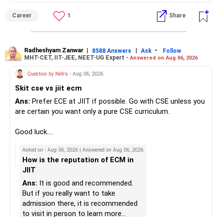
पर स्विच करना आपके बीमा और निवेश दोनों लक्ष्यों को पूरा करने का एक
– They aim to manage downside risk better during volatile
isolated Mathematics marksheets if they meet CET Cell
अधिक कुशल तरीका हो सकता है। आप लागत कम कर सकते हैं, रिटर्न बढ़ा
Career
1
Share
markets.
eligibility.
सकते हैं और अपने वित्त प्रबंधन में अधिक लचीलापन पा सकते हैं। सुनिश्चित
करें कि आप पर्याप्त कवरेज के लिए सही टर्म प्लान और अपने वित्तीय उद्देश्यों के
My suggestion: If this is your first equity SIP or your core
Good luck.
लिए उपयुक्त म्यूचुअल फंड चुनें।
investment, choose a diversified actively managed mutual
Follow me if you receive this reply.
Radheshyam Zanwar
|
|
-
8588 Answers
Ask
Follow
MHT-CET, IIT-JEE, NEET-UG Expert -
Answered on Aug 06, 2026
fund instead of putting the entire Rs.5,000 into a
Radheshyam
सादर,
momentum fund. If you already have a well-diversified
Question by Netra
- Aug 06, 2026
के. रामलिंगम, एमबीए, सीएफपी,
portfolio, a small allocation to a momentum strategy can
मुख्य वित्तीय योजनाकार,
Skit cse vs jiit ecm
be considered as a satellite investment, not the main one.
www.holisticinvestment.in
Ans:
Prefer ECE at JIIT if possible. Go with CSE unless you
https://www.youtube.com/@HolisticInvestment
Best Regards,
are certain you want only a pure CSE curriculum.
K. Ramalingam, MBA, CFP,
Good luck.
Follow me if you receive this reply.
Asked on - Aug 06, 2026 | Answered on Aug 06, 2026
AMFI-Registered MFD – ARN 4188
Radheshyam
How is the reputation of ECM in
JIIT
www.holisticinvestment.in
Ans:
It is good and recommended.
https://www.linkedin.com/in/ramalingamcfp/
But if you really want to take
admission there, it is recommended
to visit in person to learn more