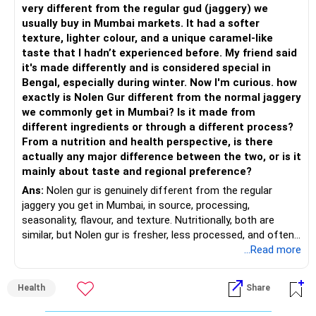
very different from the regular gud (jaggery) we
usually buy in Mumbai markets. It had a softer
– Keep a meaningful allocation to Mid Cap Funds.
» Suggested Allocation
texture, lighter colour, and a unique caramel-like
taste that I hadn’t experienced before. My friend said
– Add a limited allocation to Small Cap Funds for long-term
– Flexi Cap Fund – 35% (Rs.1.75 lakh)
it's made differently and is considered special in
wealth creation.
Bengal, especially during winter. Now I'm curious. how
Invests across large, mid and small companies.
exactly is Nolen Gur different from the normal jaggery
– Avoid putting too much into one category.
Provides flexibility as market conditions change.
we commonly get in Mumbai? Is it made from
different ingredients or through a different process?
– Invest consistently in all market conditions.
– Large & Mid Cap Fund – 25% (Rs.1.25 lakh)
From a nutrition and health perspective, is there
actually any major difference between the two, or is it
– Increase SIP amount every year with salary hikes.
Gives stability from large companies.
mainly about taste and regional preference?
Adds growth through quality mid-cap stocks.
Ans:
Nolen gur is genuinely different from the regular
» Asset Allocation Review
jaggery you get in Mumbai, in source, processing,
– Mid Cap Fund – 20% (Rs.1.00 lakh)
seasonality, flavour, and texture. Nutritionally, both are
– Your government bond allocation is relatively high.
similar, but Nolen gur is fresher, less processed, and often
Good wealth creation potential.
lower in mineral impurities, which gives it that clean,
...Read more
– This gives good safety but may reduce long-term wealth
Suitable for long-term investors.
caramel?like taste. Nolen gur has different ingredient, date
creation.
palm sap vs sugarcane in normal jaggery. Nutritionally, both
– Small Cap Fund – 10% (Rs.50,000)
Health
Share
are similar. Nolen gur is not a “healthier” sweetener. It is
– Future surplus can be directed more towards equity
simply fresher, more artisanal and more flavourful
mutual funds.
Higher risk but higher return potential.