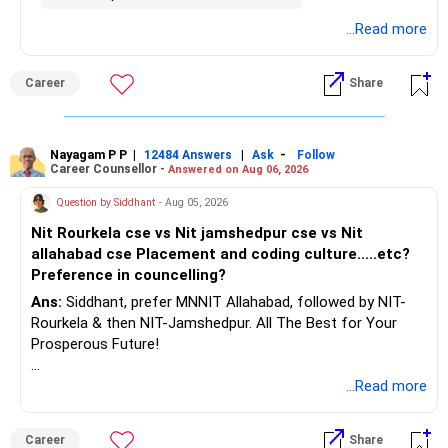
details.
...Read more
Career
Share
Nayagam P P
|
|
-
12484 Answers
Ask
Follow
Career Counsellor -
Answered on Aug 06, 2026
Question by Siddhant
- Aug 05, 2026
Nit Rourkela cse vs Nit jamshedpur cse vs Nit
allahabad cse Placement and coding culture.....etc?
Preference in councelling?
Ans:
Siddhant, prefer MNNIT Allahabad, followed by NIT-
Rourkela & then NIT-Jamshedpur. All The Best for Your
Prosperous Future!
Follow RediffGURUS to Know More on 'Careers | Money |
...Read more
Health | Relationships'.
Career
Share