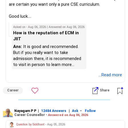
» Portfolio Review
Best Regards,
are certain you want only a pure CSE curriculum.
– Review your mutual fund portfolio once every year.
K. Ramalingam, MBA, CFP,
Good luck.
– Avoid frequent switching based on market movements.
Follow me if you receive this reply.
Asked on - Aug 06, 2026 | Answered on Aug 06, 2026
– Stay invested through market ups and downs.
AMFI-Registered MFD – ARN 4188
Radheshyam
How is the reputation of ECM in
– Long-term discipline usually gives better results.
JIIT
www.holisticinvestment.in
» Finally
Ans:
It is good and recommended.
https://www.linkedin.com/in/ramalingamcfp/
But if you really want to take
– Your financial journey is moving in the right direction.
admission there, it is recommended
– Focus now on increasing investments every year.
to visit in person to learn more
– Build a strong retirement corpus.
details.
...Read more
– Keep separate planning for your child's future.
– Review your complete financial plan annually.
– These steps can help you retire with greater confidence
Career
Share
and financial comfort.
Best Regards,
Nayagam P P
|
|
-
12484 Answers
Ask
Follow
Career Counsellor -
Answered on Aug 06, 2026
K. Ramalingam, MBA, CFP,
Question by Siddhant
- Aug 05, 2026