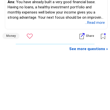
Ans:
You have already built a very good financial base.
Having no loans, a healthy investment portfolio and
monthly expenses well below your income gives you a
strong advantage. Your next focus should be on improving
long-term wealth through disciplined SIPs and regular
...Read more
portfolio reviews.
Money
Share
» My Assessment
– Your total investment corpus is already well diversified.
See more questions »
– Mutual funds of Rs.35 lakhs provide long-term growth.
– Shares worth Rs.20 lakhs can create wealth if the
portfolio quality is good.
– Government bonds of Rs.60 lakhs give stability and
regular income.
– No debt is a big positive.