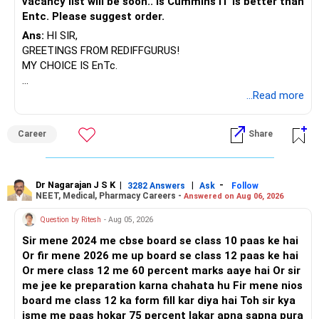
vacancy list will be soon.. Is Cummins IT is better than
Entc. Please suggest order.
Ans:
HI SIR,
GREETINGS FROM REDIFFGURUS!
MY CHOICE IS EnTc.
BEST REGARDS.
...Read more
Career
Share
Dr Nagarajan J S K
|
|
-
3282 Answers
Ask
Follow
NEET, Medical, Pharmacy Careers -
Answered on Aug 06, 2026
Question by Ritesh
- Aug 05, 2026
Sir mene 2024 me cbse board se class 10 paas ke hai
Or fir mene 2026 me up board se class 12 paas ke hai
Or mere class 12 me 60 percent marks aaye hai Or sir
me jee ke preparation karna chahata hu Fir mene nios
board me class 12 ka form fill kar diya hai Toh sir kya
isme me paas hokar 75 percent lakar apna sapna pura