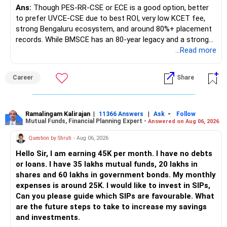
Ans:
Though PES-RR-CSE or ECE is a good option, better
to prefer UVCE-CSE due to best ROI, very low KCET fee,
strong Bengaluru ecosystem, and around 80%+ placement
records. While BMSCE has an 80-year legacy and a strong
alumni network, you should carefully weigh the ECE branch
...Read more
against your other choices. The recent surge in seat
numbers may impact the individual attention and
Career
Share
placement opportunities compared to previous years,
making it a potentially lower priority on your list. All The
Best for Your Daughter's Prosperous Future!
Ramalingam Kalirajan
|
|
-
11366 Answers
Ask
Follow
Mutual Funds, Financial Planning Expert -
Answered on Aug 06, 2026
Follow RediffGURUS to Know More on 'Careers | Money |
Health | Relationships'.
Question by Shruti
- Aug 06, 2026
Hello Sir, I am earning 45K per month. I have no debts
or loans. I have 35 lakhs mutual funds, 20 lakhs in
shares and 60 lakhs in government bonds. My monthly
expenses is around 25K. I would like to invest in SIPs,
Can you please guide which SIPs are favourable. What
are the future steps to take to increase my savings
and investments.