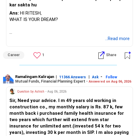
kar sakta hu
Ans:
HI RITESH,
WHAT IS YOUR DREAM?
BEST WISHES.
...Read more
Career
1
Share
Ramalingam Kalirajan
|
|
-
11366 Answers
Ask
Follow
Mutual Funds, Financial Planning Expert -
Answered on Aug 06, 2026
Question by Ashish
- Aug 06, 2026
Sir, Need your advice. I m 49 years old working in
construction co., my monthly salary is Rs. 87 k, few
month back i purchased family health insurance for
two years which further will extend from star
insurance for unlimited amt.(invested 54 k for two
years), investing 30 k per month in SIP. I m also paying