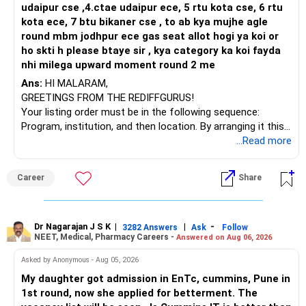
udaipur cse ,4.ctae udaipur ece, 5 rtu kota cse, 6 rtu
kota ece, 7 btu bikaner cse , to ab kya mujhe agle
round mbm jodhpur ece gas seat allot hogi ya koi or
ho skti h please btaye sir , kya category ka koi fayda
nhi milega upward moment round 2 me
Ans:
HI MALARAM,
GREETINGS FROM THE REDIFFGURUS!
Your listing order must be in the following sequence:
Program, institution, and then location. By arranging it this
way, you can easily find the answer yourself.
...Read more
BEST WISHES.
Career
Share
Dr Nagarajan J S K
|
|
-
3282 Answers
Ask
Follow
NEET, Medical, Pharmacy Careers -
Answered on Aug 06, 2026
Asked by Anonymous - Aug 05, 2026
My daughter got admission in EnTc, cummins, Pune in
1st round, now she applied for betterment. The