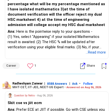
percentage what will be my percentage mentioned as
– Maintain at least 6 to 12 months of family expenses.
– Investing Rs.5,000 per month through SIP is a disciplined
I have isolated mathematics 3)at the time of
– Keep this money in safe and easily accessible
approach and helps reduce timing risk.
document verification will the officer reject my dual
investments.
HSC marksheet 4) at the time of engineering
– This prevents disturbing your long-term investments.
For most investors, I prefer actively managed diversified
admission will college accept my HSC dual marksheet
equity funds over momentum index funds because:
» Home Loan Strategy
Ans:
Here is the pointwise reply to your questions -
– Fund managers can reduce exposure to expensive or
(1) Yes, select "Appearing" if your isolated Mathematics
– Continue your EMI regularly.
weak sectors.
result is awaited. (2) The HSC % will be updated after
– If you receive bonus or any lump sum, consider part
verification using your eligible final marks. (3) No, if your
prepayment.
– They can adapt to changing market conditions.
documents comply with Maharashtra Board rules, they
...Read more
– Balance this with your retirement investments.
won't be rejected. (4) Yes, colleges accept dual HSC +
– Do not use all surplus for loan closure alone.
– They aim to manage downside risk better during volatile
isolated Mathematics marksheets if they meet CET Cell
Career
1
Share
markets.
eligibility.
» Insurance Review
My suggestion: If this is your first equity SIP or your core
Good luck.
– Health insurance is in place. Good.
investment, choose a diversified actively managed mutual
Follow me if you receive this reply.
Radheshyam Zanwar
|
|
-
8588 Answers
Ask
Follow
MHT-CET, IIT-JEE, NEET-UG Expert -
Answered on Aug 06, 2026
– Also check whether you have adequate term life
fund instead of putting the entire Rs.5,000 into a
Radheshyam
insurance.
momentum fund. If you already have a well-diversified
Question by Netra
- Aug 06, 2026
– The cover should protect your family till your financial
portfolio, a small allocation to a momentum strategy can
Skit cse vs jiit ecm
responsibilities reduce.
be considered as a satellite investment, not the main one.
Ans:
Prefer ECE at JIIT if possible. Go with CSE unless you