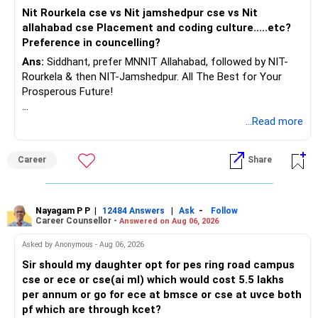
AMFI-Registered MFD – ARN 4188
Nit Rourkela cse vs Nit jamshedpur cse vs Nit
allahabad cse Placement and coding culture.....etc?
www.holisticinvestment.in
Preference in councelling?
Ans:
Siddhant, prefer MNNIT Allahabad, followed by NIT-
https://www.linkedin.com/in/ramalingamcfp/
Rourkela & then NIT-Jamshedpur. All The Best for Your
Prosperous Future!
Follow RediffGURUS to Know More on 'Careers | Money |
...Read more
Health | Relationships'.
Career
Share
Nayagam P P
|
|
-
12484 Answers
Ask
Follow
Career Counsellor -
Answered on Aug 06, 2026
Asked by Anonymous - Aug 06, 2026
Sir should my daughter opt for pes ring road campus
cse or ece or cse(ai ml) which would cost 5.5 lakhs
per annum or go for ece at bmsce or cse at uvce both
pf which are through kcet?