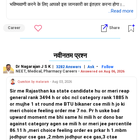
भविष्यवाणी करने के लिए आपको इस जानकारी का इंतज़ार करना होगा।
हालाँकि, आपके पूर्वानुमान के आधार पर, यह संभावना है कि आपको निजी
...Read more
कॉलेजों में दाखिला मिल जाएगा। सरकारी कॉलेजों में भी दाखिला मिलने की
संभावना है, लेकिन आपको अपडेट के लिए इंतज़ार करना होगा।
Career
Share
कृपया ध्यान दें कि मैं इस प्लेटफ़ॉर्म पर किसी विशेष कॉलेज का समर्थन नहीं कर
सकता।
नवीनतम प्रश्न
मेरा सुझाव है कि आप अपनी रुचि वाले डेंटल कॉलेजों की वेबसाइट पर जाएँ।
उनके संकाय, सुविधाओं और रोगी प्रवाह की तुलना करें; इससे आपको महत्वपूर्ण
Dr Nagarajan J S K
|
|
-
3282 Answers
Ask
Follow
विवरण एकत्र करने में मदद मिलेगी। आपको अपने बीडीएस अध्ययन के दौरान
NEET, Medical, Pharmacy Careers -
Answered on Aug 06, 2026
मोल्ड बनाने और दांत निकालने जैसे विभिन्न कौशल सीखने होंगे, साथ ही कई
Question by malaram
- Aug 03, 2026
उपकरणों से खुद को परिचित करना होगा। इसलिए, अपने संस्थान का चयन
समझदारी से करें।
Sir me Rajasthan ka state candidate hu or meri reap
शुभकामनाएँ।
general rank 3494 h or obc ncl category rank 1885 h
पूछो। जीवन परिवर्तन करो!
or mujhe 1 st round me BTU bikaner cse mili h jo ki
meri choice feeling order me 7 no. Pr h uske bad
upward moment me bhi same hi mili h or dono bar
against category agen se mili h or meri jee percentile
86.11 h ,meri choice feeling order es prkar h 1.mbm
jodhpur cse gas ,2.mbm jodhpur ece gas,3 ctae