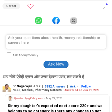
Career
Ask Anonymously
आप नीचे ऐसेही प्रश्न और उत्तर देखना पसंद कर सकते हैं
Dr Nagarajan J S K
|
|
-
3282 Answers
Ask
Follow
NEET, Medical, Pharmacy Careers -
Answered on Jun 01, 2025
Question by gKalaiyarasi
- May 29, 2025
Sir my daughter's expected neet score 220+ and we
belongs to sc category is there any chances to get