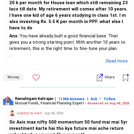
20 k per month for House loan which still remaining 23
lacs till date. My retirement will comes after 10 years.
I have one kid of age 6 years studying in class 1st. I m
also investing Rs. 5.5 K per month in PPF. what else I
have to do
Ans:
You have already built a good financial base. That
gives you a strong starting point. With another 10 years to
retirement, this is the right time to fine-tune your plan.
» What You Have Done Well
...Read more
– Health insurance for your family is a very good decision.
Money
Share
– Regular SIP of Rs.30,000 shows investing discipline.
– PPF investment of Rs.5,500 per month adds stability.
– Home loan EMI is getting your own house ready before
retirement.
Ramalingam Kalirajan
|
|
-
11366 Answers
Ask
Follow
Mutual Funds, Financial Planning Expert -
Answered on Aug 06, 2026
– You have started planning well before retirement.
Question by Ankit
- Aug 06, 2026
» Areas That Need More Attention
Sir Axis max nifty 500 momentum 50 fund mai mai 5yr
investment karte hai tho kya future mai ache return
– Your retirement is only 10 years away.