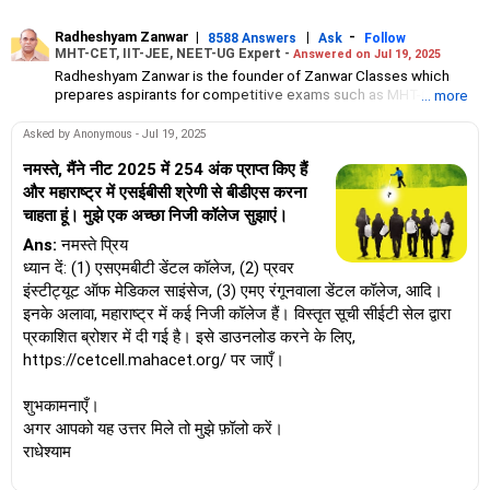
Radheshyam Zanwar
|
|
-
8588 Answers
Ask
Follow
MHT-CET, IIT-JEE, NEET-UG Expert -
Answered on Jul 19, 2025
Radheshyam Zanwar is the founder of Zanwar Classes which
prepares aspirants for competitive exams such as MHT-CET, IIT-
... more
JEE and NEET-UG.
Based in Aurangabad, Maharashtra, it provides coaching for
Asked by Anonymous - Jul 19, 2025
Class 10 and Class 12 students as well.
Since the last 25 years, Radheshyam has been teaching
नमस्ते, मैंने नीट 2025 में 254 अंक प्राप्त किए हैं
mathematics to Class 11 and Class 12 students and coaching
और महाराष्ट्र में एसईबीसी श्रेणी से बीडीएस करना
them for engineering and medical entrance examinations.
चाहता हूं। मुझे एक अच्छा निजी कॉलेज सुझाएं।
Radheshyam completed his civil engineering from the
Government Engineering College in Aurangabad.
Ans:
नमस्ते प्रिय
ध्यान दें: (1) एसएमबीटी डेंटल कॉलेज, (2) प्रवर
इंस्टीट्यूट ऑफ मेडिकल साइंसेज, (3) एमए रंगूनवाला डेंटल कॉलेज, आदि।
इनके अलावा, महाराष्ट्र में कई निजी कॉलेज हैं। विस्तृत सूची सीईटी सेल द्वारा
प्रकाशित ब्रोशर में दी गई है। इसे डाउनलोड करने के लिए,
https://cetcell.mahacet.org/ पर जाएँ।
शुभकामनाएँ।
अगर आपको यह उत्तर मिले तो मुझे फ़ॉलो करें।
राधेश्याम