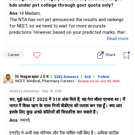
bds under pvt college through govt quota only?
Ans:
Hi Madam,
The NTA has not yet announced the results and rankings
for NEET, so we need to wait for more accurate
predictions. However, based on your predicted marks, there
is a chance of getting admission based on management
...Read more
quota private colleges. As I mentioned, it's best to wait for
more reliable information before drawing any conclusions.
Career
Share
BEST WISHES.
POOCHO. LIFE CHANGE KARO!
Dr Nagarajan J S K
|
|
-
3282 Answers
Ask
Follow
NEET, Medical, Pharmacy Careers -
Answered on Jun 02, 2025
Asked by Anonymous - May 30, 2025
सर, मुझे NEET 2025 में 318 अंक मिले हैं, यह मेरा चौथा प्रयास था। मैं
भारत में शिक्षा ऋण के साथ निजी बीडीएस की तलाश कर रहा हूँ। क्या आप
इसके लिए कुछ अच्छे कॉलेजों की सिफारिश कर सकते हैं।
Ans:
नमस्ते,
एनटीए ने अभी तक परिणाम और रैंक घोषित नहीं किए हैं। अधिक सटीक