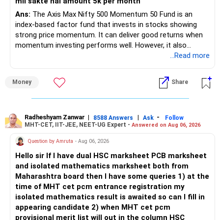
mil sakte hai amount 5k per month
– Your child is just 6 years old.
– Higher education expenses will come after your
Ans:
The Axis Max Nifty 500 Momentum 50 Fund is an
retirement.
index-based factor fund that invests in stocks showing
– So, retirement and child's education must run together.
strong price momentum. It can deliver good returns when
momentum investing performs well. However, it also
» Retirement Planning
carries higher risk and volatility than diversified actively
...Read more
managed equity funds.
– Review whether your present SIP is enough.
Money
Share
– Increase SIP every year whenever salary increases.
My view for a 5-year investment:
– Even a small annual increase can create a much bigger
corpus.
– A 5-year period is the minimum. A 7–10 year horizon is
– Keep retirement as your first financial priority.
more suitable for this type of fund.
Radheshyam Zanwar
|
|
-
8588 Answers
Ask
Follow
MHT-CET, IIT-JEE, NEET-UG Expert -
Answered on Aug 06, 2026
» Child's Education
– Returns cannot be guaranteed. Good performance in the
Question by Amruta
- Aug 06, 2026
past does not ensure similar returns in the future.
Hello sir If I have dual HSC marksheet PCB marksheet
– Create a separate mutual fund portfolio for your child's
and isolated mathematics marksheet both from
education.
– Momentum strategies can underperform for long periods
Maharashtra board then I have some queries 1) at the
– Avoid mixing it with retirement investments.
when market trends reverse.
time of MHT cet pcm entrance registration my
– Review this goal every two to three years.
isolated mathematics result is awaited so can I fill in
– This fund may witness sharper ups and downs than
appearing candidate 2) when MHT cet pcm
» Emergency Fund
diversified equity funds.
provisional merit list will out in the column HSC