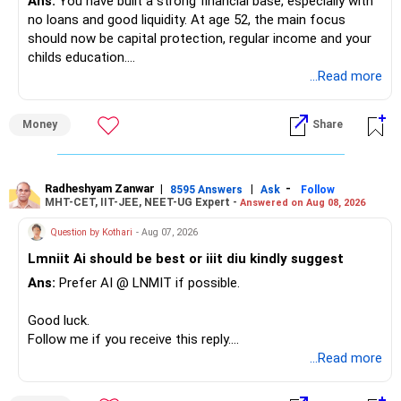
Ans:
You have built a strong financial base, especially with
no loans and good liquidity. At age 52, the main focus
should now be capital protection, regular income and your
childs education.
...Read more
» Overall Financial Position
Money
Share
– Your Rs.1 crore FD provides a strong safety base.
– You have around Rs.15 lakh separately for emergencies.
– Your second flat can provide additional capital if sold.
– The plot is another existing asset, but need not be
Radheshyam Zanwar
|
|
-
8595 Answers
Ask
Follow
MHT-CET, IIT-JEE, NEET-UG Expert -
Answered on Aug 08, 2026
increased.
– Your term insurance is already fully paid.
Question by Kothari
- Aug 07, 2026
– Family health insurance provides important protection.
Lmniit Ai should be best or iiit diu kindly suggest
– Most importantly, you have no EMI or outstanding loan.
Ans:
Prefer AI @ LNMIT if possible.
Overall, your financial position looks comfortable.
Good luck.
» Your Retirement Requirement
Follow me if you receive this reply.
Radheshyam
...Read more
Your present expenses are around Rs.50,000 to Rs.60,000
monthly.