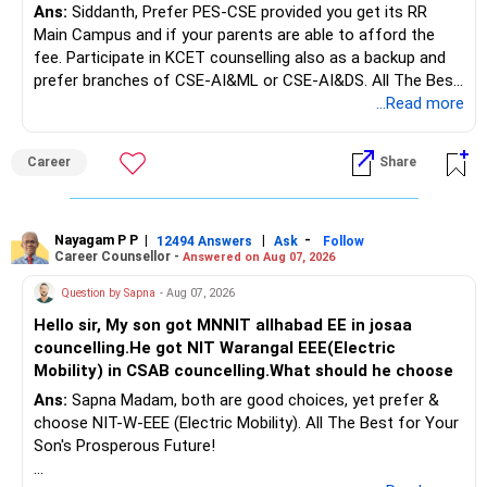
Ans:
Siddanth, Prefer PES-CSE provided you get its RR
But keeping the entire retirement corpus in FDs may reduce
Main Campus and if your parents are able to afford the
long-term growth.
fee. Participate in KCET counselling also as a backup and
prefer branches of CSE-AI&ML or CSE-AI&DS. All The Best
Interest income is also taxable as per applicable rules.
for Your Prosperous Future!
...Read more
Therefore, gradually creating a diversified portfolio can be
Follow RediffGURUS to Know More on 'Careers | Money |
considered.
Career
Share
Health | Relationships'.
Do not move the entire FD amount into equity at one time.
Nayagam P P
|
|
-
12494 Answers
Ask
Follow
A phased approach is more suitable for a retired investor.
Career Counsellor -
Answered on Aug 07, 2026
» Second Flat
Question by Sapna
- Aug 07, 2026
Hello sir, My son got MNNIT allhabad EE in josaa
You are considering selling the second flat for around
councelling.He got NIT Warangal EEE(Electric
Rs.55 lakh.
Mobility) in CSAB councelling.What should he choose
Ans:
Sapna Madam, both are good choices, yet prefer &
If there is no personal use for it, selling it can simplify your
choose NIT-W-EEE (Electric Mobility). All The Best for Your
finances.
Son's Prosperous Future!
The proceeds can be allocated towards: