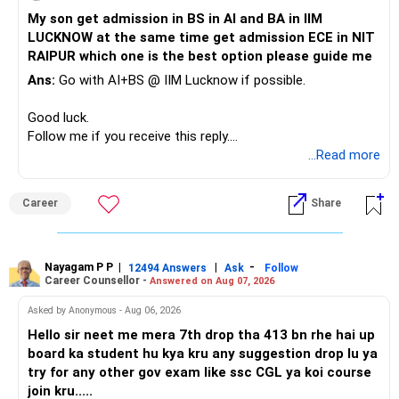
Do not take high equity risk with money needed soon.
My son get admission in BS in AI and BA in IIM
LUCKNOW at the same time get admission ECE in NIT
Keep the education requirement separately identified.
RAIPUR which one is the best option please guide me
Ans:
Go with AI+BS @ IIM Lucknow if possible.
If a large amount is required for higher education, plan this
before investing for long-term growth.
Good luck.
Follow me if you receive this reply.
» ULIP Policies
Radheshyam
...Read more
This is the area I would review carefully.
Career
Share
You have a large ULIP with Rs.15 lakh annual premium.
Three years are already paid, with Rs.30 lakh still payable.
Nayagam P P
|
|
-
You also have another Rs.10 lakh ULIP and an LIC policy.
12494 Answers
Ask
Follow
Career Counsellor -
Answered on Aug 07, 2026
At your present stage, these policies should not
Asked by Anonymous - Aug 06, 2026
automatically be continued.
Hello sir neet me mera 7th drop tha 413 bn rhe hai up
board ka student hu kya kru any suggestion drop lu ya
Ask for the following details for each policy:
try for any other gov exam like ssc CGL ya koi course
join kru.....