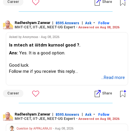
Career
Share
Since you are already retired, your investments should now
generate stable income.
Radheshyam Zanwar
|
|
-
8595 Answers
Ask
Follow
MHT-CET, IIT-JEE, NEET-UG Expert -
Answered on Aug 08, 2026
I would not put the entire Rs.1 crore FD into equity.
Asked by Anonymous - Aug 08, 2026
Instead, create a proper mix of:
Is mtech at iiitdm kurnool good ?.
Ans:
Yes. It is a good option.
– Safe fixed-income investments for near-term expenses.
– High-quality mutual funds for long-term growth.
Good luck.
– Adequate bank liquidity for emergencies.
Follow me if you receive this reply.
– A separate education corpus for your child.
Radheshyam
...Read more
This can give you both stability and growth.
Career
Share
» Childs Education
Your child is already in 12th grade.
Radheshyam Zanwar
|
|
-
8595 Answers
Ask
Follow
MHT-CET, IIT-JEE, NEET-UG Expert -
Answered on Aug 08, 2026
Therefore, this is your immediate financial priority.
Question by APPALARAJU
- Aug 08, 2026