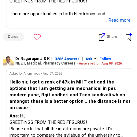
GREETINGS FROM THE REDIFFGURUS!
प्रवेश और समृद्ध भविष्य के लिए शुभकामनाएँ!
There are opportunities in both Electronics and
'करियर | पैसा | स्वास्थ्य | संबंध' के बारे में अधिक जानने के लिए
Telecommunications (EnTC) and Information Technology
...Read more
RediffGURUS का अनुसरण करें।
(IT). Generally, EnTC is ranked higher than AIDS but lower
than IT. The choice is yours. Given that the field is
Career
Share
constantly evolving, you must be ready to accept various
challenges after graduation. Additionally, consider pursuing
online or part-time courses from reputable organizations
to enhance your job prospects.
Dr Nagarajan J S K
|
|
-
3286 Answers
Ask
Follow
NEET, Medical, Pharmacy Careers -
Answered on Aug 08, 2026
BEST WISHES.
Asked by Anonymous - Aug 07, 2026
Hello sir, I got a rank of 47k in MHT cet and the
options that I am getting are mechanical in pes
modern pune, Rgit andheri and Tsec kandivali which
amongst these is a better option .. the distance is not
an issue
Ans:
HI,
GREETINGS FROM THE REDIFFGURUS!
Please note that all the institutions are private. It's
important to compare the syllabus of the university to