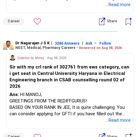
which the institution is affiliated. Typically, the university's
...Read more
name will appear on the degree certificate, not the
institution's name. Start by reviewing the syllabus, then look
Career
Share
at the faculty (especially the turnover rate) and the
infrastructure, like the mechanical labs, which are crucial.
Visit their websites to analyze this information.
Dr Nagarajan J S K
|
|
-
3286 Answers
Ask
Follow
NEET, Medical, Pharmacy Careers -
Answered on Aug 08, 2026
After the second year of your course, consider taking an
AIML course to boost your job employability.
Question by Manoj
- Aug 08, 2026
Sir with my crl rank of 302761 from ews category, can
BEST WISHES.
i get seat in Central University Haryana in Electrical
Engineering branch in CSAB counselling round 02 of
2026
Ans:
HI MANOJ,
GREETINGS FROM THE REDIFFGURUS!
BASED ON YOUR RANK IN JEE, It is quite challenging. You
can consider applying for GFTI if you have filled out the
application.
...Read more
ALL THE BEST.
Career
Share