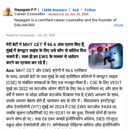
Nayagam P P
|
|
-
12494 Answers
Ask
Follow
Career Counsellor -
Answered on Jun 23, 2025
Nayagam is a certified career counsellor and the founder of
EduJob360.
... more
He started his career as an HR professional and has over 10
years of experience in tutoring and mentoring students from
Asked by Anonymous - Jun 23, 2025
Classes 8 to 12, helping them choose the right stream, course
and college/university.
मेरी बेटी ने MHT CET में 96.6 अंक प्राप्त किए हैं,
He also counsels students on how to prepare for entrance
मुंबई में कंप्यूटर साइंस के लिए उसे कौन से कॉलेज मिल
exams for getting admission into reputed universities /colleges
सकते हैं। साथ ही हम EWS के माध्यम से आवेदन
for their graduate/postgraduate courses.
करने का प्रयास कर रहे हैं।
He has guided both fresh graduates and experienced
professionals on how to write a resume, how to prepare for job
Ans:
MHT CET और EWS श्रेणी में 96.6 प्रतिशत
interviews and how to negotiate their salary when joining a new
के साथ, आपकी बेटी के पास मुंबई के कई प्रतिष्ठित कॉलेजों में कंप्यूटर साइंस
job.
(CSE) या संबंधित शाखाओं के लिए एक मजबूत मौका है। CSE के लिए VESIT
Nayagam has published an eBook, Professional Resume Writing
Without Googling.
मुंबई का 2022 का कटऑफ ओपन सीटों के लिए 96.6 प्रतिशत था, और हाल के
He has a postgraduate degree in human resources from Bhartiya
वर्षों में समान या थोड़ा अधिक कटऑफ दिखाया गया है; EWS आरक्षण के साथ,
Vidya Bhavan, Delhi, a postgraduate diploma in labour law from
उसके अवसर बेहतर होते हैं, खासकर बाद के दौर में। विद्यालंकार इंस्टीट्यूट
Madras University, a postgraduate diploma in school counselling
ऑफ टेक्नोलॉजी (VIT) मुंबई का 2024 में CSE EWS कटऑफ 94.84 था,
from Symbiosis, Pune, and a certification in child psychology
जबकि सूचना प्रौद्योगिकी 92.99-92.81 पर बंद हुआ, जिससे दोनों ही प्राप्त
from Counsel India.
He has also completed his master’s degree in career counselling
करने योग्य हो गए। शाह एंड एंकर कच्छी इंजीनियरिंग कॉलेज, SIES ग्रेजुएट
from ICCC-Mindler and Counsel, India.
स्कूल ऑफ टेक्नोलॉजी और Fr. कॉन्सेकाओ रोड्रिग्स कॉलेज ऑफ इंजीनियरिंग