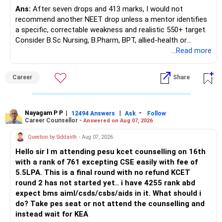
– Current surrender value
Ans:
After seven drops and 413 marks, I would not
– Maturity value
recommend another NEET drop unless a mentor identifies
– Remaining premium
a specific, correctable weakness and realistic 550+ target.
– Guaranteed benefits
Consider B.Sc Nursing, B.Pharm, BPT, allied-health or
– Fund value
biotechnology for professional entry. SSC CGL requires
...Read more
– Applicable surrender charges
graduation, so pursue a degree first; choose a course, not
– Tax implications
an indefinite attempt. Aapke Ujjwal Aur Samruddh
– Actual expected return
Career
Share
Bhavishya Ke Liye Dher Saari Shubhkaamnayein!
The large ULIP needs particular attention because
Rediff Gurus Se Judkar Rojgaar | Paisa | Sehat | Rishtey Ke
substantial premiums are still pending.
Baare Mein Aur Jaankari Paaiye.
Nayagam P P
|
|
-
12494 Answers
Ask
Follow
Career Counsellor -
Answered on Aug 07, 2026
After comparing the benefits and surrender value, exiting
unsuitable policies and redirecting money towards suitable
Question by Siddanth
- Aug 07, 2026
mutual funds may be better.
Hello sir I m attending pesu kcet counselling on 16th
with a rank of 761 excepting CSE easily with fee of
Do this only after reviewing the exact policy terms.
5.5LPA. This is a final round with no refund KCET
round 2 has not started yet.. i have 4255 rank abd
» FD Management
expect bms aiml/csds/csbs/aids in it. What should i
do? Take pes seat or not attend the counselling and
Rs.1 crore in FD is a strong safety cushion.
instead wait for KEA