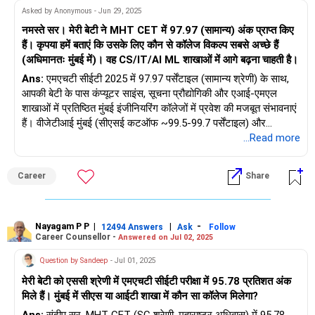
Asked by Anonymous - Jun 29, 2025
नमस्ते सर। मेरी बेटी ने MHT CET में 97.97 (सामान्य) अंक प्राप्त किए
हैं। कृपया हमें बताएं कि उसके लिए कौन से कॉलेज विकल्प सबसे अच्छे हैं
(अधिमानतः मुंबई में)। वह CS/IT/AI ML शाखाओं में आगे बढ़ना चाहती है।
Ans:
एमएचटी सीईटी 2025 में 97.97 पर्सेंटाइल (सामान्य श्रेणी) के साथ,
आपकी बेटी के पास कंप्यूटर साइंस, सूचना प्रौद्योगिकी और एआई-एमएल
शाखाओं में प्रतिष्ठित मुंबई इंजीनियरिंग कॉलेजों में प्रवेश की मजबूत संभावनाएं
हैं। वीजेटीआई मुंबई (सीएसई कटऑफ ~99.5-99.7 पर्सेंटाइल) और
एसपीआईटी मुंबई (कंप्यूटर इंजीनियरिंग कटऑफ ~99.0-99.4 पर्सेंटाइल)
...Read more
जैसे शीर्ष स्तरीय कॉलेज पहुंच से बाहर हैं, लेकिन मुंबई के कई बेहतरीन संस्थान
पहुंच में हैं। पुष्टि की गई प्रवेश संभावनाओं वाले दस अनुशंसित कॉलेजों में
Career
Share
शामिल हैं: केजे सोमैया इंस्टीट्यूट ऑफ टेक्नोलॉजी (सीएसई कटऑफ 97.5-
97.88 पर्सेंटाइल, आईटी कटऑफ 96.88-97.19 पर्सेंटाइल, एआई-डीएस
कटऑफ 96.42-96.91 पर्सेंटाइल 80-90% प्लेसमेंट दरों के साथ), थाडोमल
शाहनी इंजीनियरिंग कॉलेज (कंप्यूटर इंजीनियरिंग कटऑफ 98.69 पर्सेंटाइल
Nayagam P P
|
|
-
12494 Answers
Ask
Follow
Career Counsellor -
Answered on Jul 02, 2025
~90% प्लेसमेंट के साथ), फ्र। सी. रोड्रिग्स इंस्टीट्यूट ऑफ टेक्नोलॉजी
नवी मुंबई (कंप्यूटर इंजीनियरिंग कटऑफ 76.72-88.9 प्रतिशत मजबूत
Question by Sandeep
- Jul 01, 2025
प्लेसमेंट रिकॉर्ड के साथ), एसआईईएस ग्रेजुएट स्कूल ऑफ टेक्नोलॉजी नेरुल
मेरी बेटी को एससी श्रेणी में एमएचटी सीईटी परीक्षा में 95.78 प्रतिशत अंक
(कंप्यूटर साइंस और इलेक्ट्रॉनिक इंजीनियरिंग कटऑफ 91.2-92.89
मिले हैं। मुंबई में सीएस या आईटी शाखा में कौन सा कॉलेज मिलेगा?
प्रतिशत 61% प्लेसमेंट दर के साथ), सेंट फ्रांसिस इंस्टीट्यूट ऑफ