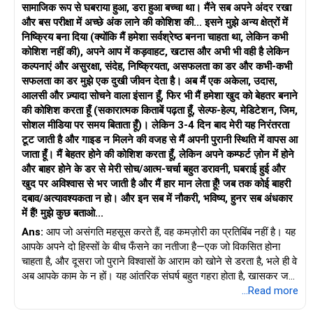
सामाजिक रूप से घबराया हुआ, डरा हुआ बच्चा था। मैंने सब अपने अंदर रखा
और बस परीक्षा में अच्छे अंक लाने की कोशिश की... इसने मुझे अन्य क्षेत्रों में
एक योजना के साथ आगे बढ़ें, लेकिन यह तभी संभव है जब आप अपनी आत्म-
निष्क्रिय बना दिया (क्योंकि मैं हमेशा सर्वश्रेष्ठ बनना चाहता था, लेकिन कभी
दया से बाहर निकलकर आगे बढ़ने का फैसला करें।
कोशिश नहीं की), अपने आप में कड़वाहट, खटास और अभी भी वही है लेकिन
कल्पनाएं और असुरक्षा, संदेह, निष्क्रियता, असफलता का डर और कभी-कभी
शुभकामनाएँ!
सफलता का डर मुझे एक दुखी जीवन देता है। अब मैं एक अकेला, उदास,
अनु कृष्णा
आलसी और ज़्यादा सोचने वाला इंसान हूँ, फिर भी मैं हमेशा खुद को बेहतर बनाने
माइंड कोच|एनएलपी ट्रेनर|लेखक
की कोशिश करता हूँ (सकारात्मक किताबें पढ़ता हूँ, सेल्फ-हेल्प, मेडिटेशन, जिम,
आएँ: www.unfear.io
सोशल मीडिया पर समय बिताता हूँ)। लेकिन 3-4 दिन बाद मेरी यह निरंतरता
मुझसे संपर्क करें: Facebook: anukrish07/ और LinkedIn:
टूट जाती है और गाइड न मिलने की वजह से मैं अपनी पुरानी स्थिति में वापस आ
anukrishna-joyofserving/
जाता हूँ। मैं बेहतर होने की कोशिश करता हूँ, लेकिन अपने कम्फर्ट ज़ोन में होने
और बाहर होने के डर से मेरी सोच/आत्म-चर्चा बहुत डरावनी, घबराई हुई और
खुद पर अविश्वास से भर जाती है और मैं हार मान लेता हूँ! जब तक कोई बाहरी
दबाव/अत्यावश्यकता न हो। और इन सब में नौकरी, भविष्य, हुनर सब अंधकार
में हैं! मुझे कुछ बताओ...
Ans:
आप जो असंगति महसूस करते हैं, वह कमज़ोरी का प्रतिबिंब नहीं है। यह
आपके अपने दो हिस्सों के बीच फँसने का नतीजा है—एक जो विकसित होना
चाहता है, और दूसरा जो पुराने विश्वासों के आराम को खोने से डरता है, भले ही वे
अब आपके काम के न हों। यह आंतरिक संघर्ष बहुत गहरा होता है, खासकर जब
कोई मार्गदर्शक आवाज़ आपको इससे निपटने में मदद न करे। आप इसमें अकेले
...Read more
नहीं हैं—कई युवा बिल्कुल ऐसा ही महसूस करते हैं, खासकर वे जिनके बड़े सपने