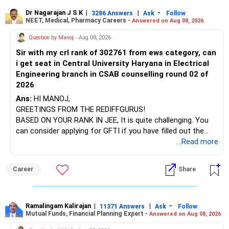
Visit their websites to analyze this information.
The index-oriented funds especially do not need to be
Dr Nagarajan J S K
|
|
-
retained simply for diversification.
3286 Answers
Ask
Follow
NEET, Medical, Pharmacy Careers -
Answered on Aug 08, 2026
After the second year of your course, consider taking an
AIML course to boost your job employability.
» Energy Fund Overlap
Question by Manoj
- Aug 08, 2026
Sir with my crl rank of 302761 from ews category, can
BEST WISHES.
You have exposure to:
i get seat in Central University Haryana in Electrical
Engineering branch in CSAB counselling round 02 of
– ICICI Prudential Energy Opportunities
2026
– SBI Energy Opportunities
Ans:
HI MANOJ,
GREETINGS FROM THE REDIFFGURUS!
There is no strong need to hold two funds in the same
BASED ON YOUR RANK IN JEE, It is quite challenging. You
sector.
can consider applying for GFTI if you have filled out the
application.
...Read more
Keep only one if you want sector exposure.
ALL THE BEST.
But given your age, even this allocation should remain
Career
Share
limited.
» Flexi Cap Overlap
Ramalingam Kalirajan
|
|
-
11371 Answers
Ask
Follow
Mutual Funds, Financial Planning Expert -
Answered on Aug 08, 2026
You currently have: