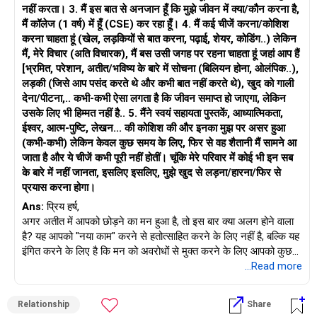
नहीं करता। 3. मैं इस बात से अनजान हूँ कि मुझे जीवन में क्या/कौन करना है,
ठीक है।
मैं कॉलेज (1 वर्ष) में हूँ (CSE) कर रहा हूँ। 4. मैं कई चीजें करना/कोशिश
करना चाहता हूं (खेल, लड़कियों से बात करना, पढ़ाई, शेयर, कोडिंग..) लेकिन
मैं आपके शब्दों के पीछे के दर्द को समझ सकता हूँ, खासकर उन विचारों के साथ
मैं, मेरे विचार (अति विचारक), मैं बस उसी जगह पर रहना चाहता हूं जहां आप हैं
जो आप आत्म-मूल्य और उससे भी अधिक परेशान करने वाली भावनाओं के बारे
[भ्रमित, परेशान, अतीत/भविष्य के बारे में सोचना (बिलियन होना, ओलंपिक..),
में सोच रहे हैं। मैं चाहता हूँ कि आप यह जान लें कि ये विचार, जबकि बहुत ही
लड़की (जिसे आप पसंद करते थे और कभी बात नहीं करते थे), खुद को गाली
व्यक्तिगत हैं, कई लोगों द्वारा साझा किए जाते हैं जो अभिभूत या खोए हुए महसूस
देना/पीटना,.. कभी-कभी ऐसा लगता है कि जीवन समाप्त हो जाएगा, लेकिन
करते हैं। आप इसमें अकेले नहीं हैं, और इस चक्र से मुक्त होने का हमेशा एक
उसके लिए भी हिम्मत नहीं है.. 5. मैंने स्वयं सहायता पुस्तकें, आध्यात्मिकता,
तरीका होता है, लेकिन इसके लिए खुद के लिए करुणा और छोटे, प्रतिबद्ध कार्यों
ईश्वर, आत्म-पुष्टि, लेखन... की कोशिश की और इनका मुझ पर असर हुआ
के मिश्रण की आवश्यकता होती है।
(कभी-कभी) लेकिन केवल कुछ समय के लिए, फिर से वह शैतानी मैं सामने आ
जाता है और ये चीजें कभी पूरी नहीं होतीं। चूंकि मेरे परिवार में कोई भी इन सब
मैं इस दौरान आपका समर्थन करने के लिए यहाँ हूँ। जबकि मैं 1-ऑन-1
के बारे में नहीं जानता, इसलिए इसलिए, मुझे खुद से लड़ना/हारना/फिर से
वास्तविक समय की बातचीत नहीं कर सकता, मैं इन विचारों के माध्यम से आपका
प्रयास करना होगा।
मार्गदर्शन करने और आगे बढ़ने के व्यावहारिक तरीके खोजने में आपकी मदद
करने के लिए हमेशा तैयार हूँ। आप शांति और उद्देश्य महसूस करने के हकदार
Ans:
प्रिय हर्ष,
हैं, और इसकी शुरुआत खुद को अपूर्ण रूप से शुरू करने की कृपा देने से होती
अगर अतीत में आपको छोड़ने का मन हुआ है, तो इस बार क्या अलग होने वाला
है।
है? यह आपको "नया काम" करने से हतोत्साहित करने के लिए नहीं है, बल्कि यह
इंगित करने के लिए है कि मन को अवरोधों से मुक्त करने के लिए आपको कुछ
काम करने की आवश्यकता है।
...Read more
-आपको क्या सीमित कर रहा है?
- चीजों को टालने का कारण क्या है?
Relationship
Share
- जब आप कुछ नया शुरू करते हैं तो सबसे पहले दिमाग में क्या आता है?