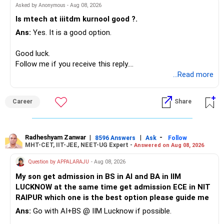
– ICICI Prudential Pharma & Healthcare
Asked by Anonymous - Aug 08, 2026
Instead, create a proper mix of:
– UTI Nifty 500 Value Index
Is mtech at iiitdm kurnool good ?.
Ans:
Yes. It is a good option.
– Safe fixed-income investments for near-term expenses.
Good past performance alone should not decide whether
– High-quality mutual funds for long-term growth.
you retain them.
Good luck.
– Adequate bank liquidity for emergencies.
Follow me if you receive this reply.
– A separate education corpus for your child.
You have multiple sector and thematic exposures here too.
Radheshyam
...Read more
This can give you both stability and growth.
For example, you already have two healthcare-oriented
funds.
Career
Share
» Childs Education
Defence and transportation are also thematic exposures.
Your child is already in 12th grade.
Radheshyam Zanwar
|
|
-
8596 Answers
Ask
Follow
I would reduce the number of such specialised funds.
MHT-CET, IIT-JEE, NEET-UG Expert -
Answered on Aug 08, 2026
Therefore, this is your immediate financial priority.
» A Better Portfolio Structure
Question by APPALARAJU
- Aug 08, 2026
Do not take high equity risk with money needed soon.
My son get admission in BS in AI and BA in IIM
Your portfolio can be simplified into a few clear roles:
LUCKNOW at the same time get admission ECE in NIT
Keep the education requirement separately identified.
RAIPUR which one is the best option please guide me
– Core diversified equity allocation
Ans:
Go with AI+BS @ IIM Lucknow if possible.
If a large amount is required for higher education, plan this
– Limited mid-cap allocation
before investing for long-term growth.
– Limited thematic allocation, if required