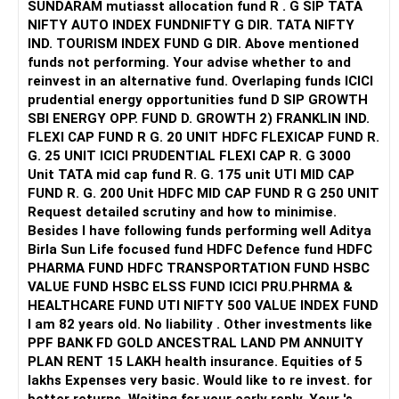
चलते रहो। धीरे-धीरे, लेकिन लगातार। और हर बार जब आप पुराने ढर्रे पर
SUNDARAM mutiasst allocation fund R . G SIP TATA
वापस आ जाएँ, तो खुद को याद दिलाएँ: वापस आना भी प्रगति है। भावनात्मक
NIFTY AUTO INDEX FUNDNIFTY G DIR. TATA NIFTY
शक्ति की यात्रा का अर्थ कभी न गिरने के बारे में नहीं है - इसका अर्थ है, बार-
IND. TOURISM INDEX FUND G DIR. Above mentioned
बार, प्रेम के साथ, स्वयं के पास लौटना।
funds not performing. Your advise whether to and
reinvest in an alternative fund. Overlaping funds ICICI
prudential energy opportunities fund D SIP GROWTH
SBI ENERGY OPP. FUND D. GROWTH 2) FRANKLIN IND.
FLEXI CAP FUND R G. 20 UNIT HDFC FLEXICAP FUND R.
G. 25 UNIT ICICI PRUDENTIAL FLEXI CAP R. G 3000
Unit TATA mid cap fund R. G. 175 unit UTI MID CAP
FUND R. G. 200 Unit HDFC MID CAP FUND R G 250 UNIT
Request detailed scrutiny and how to minimise.
Besides l have following funds performing well Aditya
Birla Sun Life focused fund HDFC Defence fund HDFC
PHARMA FUND HDFC TRANSPORTATION FUND HSBC
VALUE FUND HSBC ELSS FUND ICICI PRU.PHRMA &
HEALTHCARE FUND UTI NIFTY 500 VALUE INDEX FUND
I am 82 years old. No liability . Other investments like
PPF BANK FD GOLD ANCESTRAL LAND PM ANNUITY
PLAN RENT 15 LAKH health insurance. Equities of 5
lakhs Expenses very basic. Would like to re invest. for