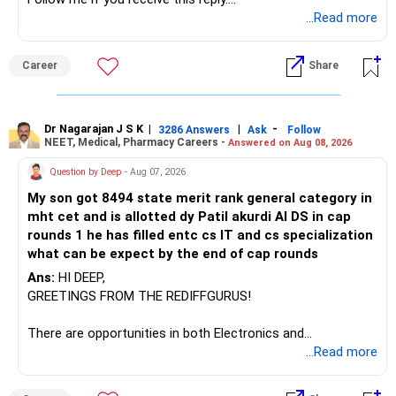
You currently have four manufacturing funds:
Radheshyam
...Read more
– Axis Manufacturing
Career
Share
– Canara Robeco Manufacturing
– Invesco Manufacturing
– ICICI Prudential Manufacturing
Dr Nagarajan J S K
|
|
-
3286 Answers
Ask
Follow
NEET, Medical, Pharmacy Careers -
Answered on Aug 08, 2026
There is considerable overlap in this allocation.
Question by Deep
- Aug 07, 2026
I would not keep four manufacturing funds.
My son got 8494 state merit rank general category in
mht cet and is allotted dy Patil akurdi AI DS in cap
If you have a strong preference for the ICICI Prudential
rounds 1 he has filled entc cs IT and cs specialization
Manufacturing Fund, keeping one manufacturing fund can
what can be expect by the end of cap rounds
be considered.
Ans:
HI DEEP,
The other three can be reviewed for exit and consolidation.
GREETINGS FROM THE REDIFFGURUS!
However, do not switch all four on one day blindly. Check
There are opportunities in both Electronics and
capital gains and exit loads first.
Telecommunications (EnTC) and Information Technology
...Read more
(IT). Generally, EnTC is ranked higher than AIDS but lower
» Funds You Mentioned As Non-Performing
than IT. The choice is yours. Given that the field is