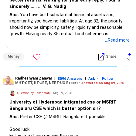
better returns. Waiting for your early reply. Your 's
sincerely ..... ... V. G. Nadig
Ans:
You have built substantial financial assets and,
importantly, you have no liabilities. At age 82, the priority
should now be simplicity, safety, liquidity and reasonable
growth. Having nearly 35 mutual fund schemes is
unnecessarily high.
...Read more
» First Priority
Money
Share
– Reduce the MF portfolio substantially.
– Avoid managing many sector and thematic funds.
– Avoid keeping funds only because they performed well
Radheshyam Zanwar
|
|
-
8596 Answers
Ask
Follow
MHT-CET, IIT-JEE, NEET-UG Expert -
Answered on Aug 09, 2026
recently.
– Keep a smaller number of diversified funds.
Question by Lakshman
- Aug 09, 2026
– Keep sufficient money in safer assets for your regular
University of Hyderabad intigrated cse or MSRIT
needs.
Bengaluru CSE which is better option sir?
At your age, chasing maximum returns is not necessary.
Ans:
Prefer CSE @ MSRIT Bangalore if possible.
» Manufacturing Funds
Good luck.
Follow me if you receive this reply.