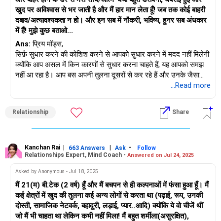
खुद पर अविश्वास से भर जाती है और मैं हार मान लेता हूँ! जब तक कोई बाहरी
दबाव/अत्यावश्यकता न हो। और इन सब में नौकरी, भविष्य, हुनर सब अंधकार
में हैं! मुझे कुछ बताओ...
Ans:
प्रिय मॉड्स,
सिर्फ़ सुधार करने की कोशिश करने से आपको सुधार करने में मदद नहीं मिलेगी
क्योंकि आप असल में किन कारणों से सुधार करना चाहते हैं, यह आपको समझ
नहीं आ रहा है। आप बस अपनी तुलना दूसरों से कर रहे हैं और उनके जैसा
बनने या उनके जैसा करने की "कोशिश" कर रहे हैं।
...Read more
आप जो करना चाहते हैं, उस पर आपका ध्यान क्यों नहीं जाता? इसके लिए,
- पहचानें कि आप किसमें अच्छे हैं
Relationship
Share
- इस आत्म-दया पार्टी को बंद करें जो आपको अपने कम्फर्ट ज़ोन में ही सीमित
रखती है
- पहले छोटी-छोटी चीज़ों से खुद को चुनौती दें
- किसी दोस्त को "दोस्त" बनने के लिए कहें जो आपके आईने की तरह काम कर
Kanchan Rai
|
|
-
663 Answers
Ask
Follow
Relationships Expert, Mind Coach -
Answered on Jul 24, 2025
सके और आपको प्रेरित भी कर सके
- छोटी-छोटी जीत का जश्न मनाएँ और अपनी हार का भी विश्लेषण करें
Asked by Anonymous - Jul 18, 2025
मैं 21(म) बी.टेक (2 वर्ष) हूँ और मैं बचपन से ही कल्पनाओं में फंसा हुआ हूँ। मैं
जब तक आप कहीं से शुरुआत नहीं करते, आप नहीं बदलेंगे और आत्म-चर्चा को
कई क्षेत्रों में खुद की तुलना कई अन्य लोगों से करता था (पढ़ाई, रूप, उनकी
बदलने के साथ-साथ, खुद से सबसे ज़रूरी सवाल भी पूछें:
दोस्ती, सामाजिक नेटवर्क, बहादुरी, लड़ाई, प्यार..आदि) क्योंकि ये वो चीजें थीं
मैं अपने आप में क्या बदलाव चाहता हूँ और वे कौन सी चीज़ें हैं जो इसे संभव
जो मैं भी चाहता था लेकिन कभी नहीं मिला! मैं बहुत शर्मीला(असुरक्षित),
बनाएँगी?