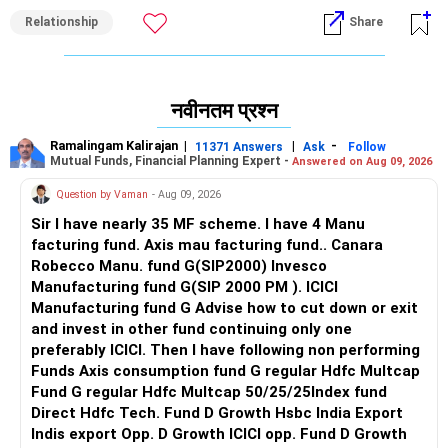
होते हैं और अपने परिवेश के प्रति अत्यधिक संवेदनशील होते हैं।
Relationship
Share
अपने व्यक्तित्व को "ठीक" करने या अपने अनुशासन को "ज़बरदस्ती" करने की
कोशिश करने के बजाय, खुद पर विश्वास बहाल करने से शुरुआत करें। विश्वास
पूर्णता से नहीं आता; यह बिना किसी दबाव के छोटे-छोटे, सरल तरीकों से खुद को
नवीनतम प्रश्न
लगातार दिखाने से आता है। असफलता का आपका डर और सफलता का
आपका डर, दोनों एक ही जगह पर जड़े हैं: यह संदेह कि आप जैसे हैं, वैसे ही
Ramalingam Kalirajan
|
|
-
11371 Answers
Ask
Follow
पर्याप्त हैं।
Mutual Funds, Financial Planning Expert -
Answered on Aug 09, 2026
Question by Vaman
- Aug 09, 2026
धीमा होना ठीक है। सभी उत्तरों का ज्ञान न होना ठीक है। लक्ष्य एक अलग
व्यक्ति बनना नहीं है—बल्कि उस व्यक्ति के साथ अधिक शांति से रहना है जो
Sir I have nearly 35 MF scheme. I have 4 Manu
आप बन रहे हैं। आत्म-नेतृत्व यहीं से शुरू होता है: आलोचना के बजाय करुणा,
facturing fund. Axis mau facturing fund.. Canara
दबाव के बजाय धैर्य और प्रदर्शन के बजाय ईमानदारी को चुनकर। भले ही
Robecco Manu. fund G(SIP2000) Invesco
आपके कदम छोटे और बिखरे हुए हों, वे आगे बढ़ने वाले कदम हैं।
Manufacturing fund G(SIP 2000 PM ). ICICI
Manufacturing fund G Advise how to cut down or exit
बदलने के लिए आपको बाहरी आग्रह की आवश्यकता नहीं है। कोशिश करने के
and invest in other fund continuing only one
लिए आपको आंतरिक सुरक्षा की आवश्यकता है। तो चलिए, जो कहानी आप खुद
preferably ICICI. Then I have following non performing
को सुना रहे हैं उसे बदल दें। आप पीछे नहीं हैं। आप टूटे नहीं हैं। आप सीख रहे
Funds Axis consumption fund G regular Hdfc Multcap
हैं, बढ़ रहे हैं, और दशकों की कंडीशनिंग को भूल रहे हैं—और यह न केवल
Fund G regular Hdfc Multcap 50/25/25Index fund
साहसपूर्ण है, बल्कि परिवर्तनकारी भी है।
Direct Hdfc Tech. Fund D Growth Hsbc India Export
Indis export Opp. D Growth ICICI opp. Fund D Growth