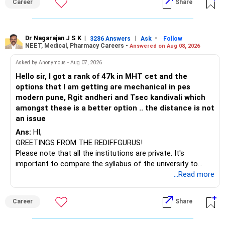
Career
Share
constantly evolving, you must be ready to accept various
You mentioned:
challenges after graduation. Additionally, consider pursuing
online or part-time courses from reputable organizations
– Axis Consumption
to enhance your job prospects.
Dr Nagarajan J S K
|
|
-
3286 Answers
Ask
Follow
NEET, Medical, Pharmacy Careers -
Answered on Aug 08, 2026
– HDFC Multicap
– HDFC Multicap 50/25/25 Index
BEST WISHES.
Asked by Anonymous - Aug 07, 2026
– HDFC Technology
Hello sir, I got a rank of 47k in MHT cet and the
– HSBC India Export Opportunities
options that I am getting are mechanical in pes
– ICICI Prudential Opportunities
modern pune, Rgit andheri and Tsec kandivali which
– Sundaram Multi Asset Allocation
amongst these is a better option .. the distance is not
– Tata Nifty Auto Index
an issue
– Tata Nifty India Tourism Index
Ans:
HI,
GREETINGS FROM THE REDIFFGURUS!
I would not judge these funds only by recent returns.
Please note that all the institutions are private. It's
important to compare the syllabus of the university to
Some are sector, thematic or index-oriented funds.
which the institution is affiliated. Typically, the university's
...Read more
name will appear on the degree certificate, not the
They can have long periods of underperformance.
institution's name. Start by reviewing the syllabus, then look
Career
Share
at the faculty (especially the turnover rate) and the
For an 82-year-old investor, I would reduce such complexity.
infrastructure, like the mechanical labs, which are crucial.