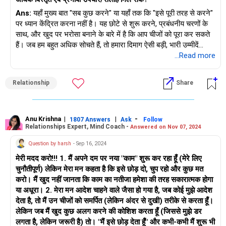
Ans:
यहाँ मुख्य बात "सब कुछ करने" या यहाँ तक कि "इसे पूरी तरह से करने"
पर ध्यान केंद्रित करना नहीं है। यह छोटे से शुरू करने, प्रबंधनीय चरणों के
साथ, और खुद पर भरोसा बनाने के बारे में है कि आप चीजों को पूरा कर सकते
हैं। जब हम बहुत अधिक सोचते हैं, तो हमारा दिमाग ऐसी बड़ी, भारी उम्मीदें
बनाता है जो हमें पंगु बना देती हैं। चीजों को छोटे, अधिक प्राप्त करने योग्य
...Read more
कार्यों में तोड़कर, आप खुद को गति बनाने का अवसर देते हैं, जो बदले में
आत्मविश्वास बनाता है।
Relationship
Share
हो सकता है कि आपका दिमाग संरचना और दिशा की लालसा कर रहा हो, यही
वजह है कि दूसरों के आदेशों का पालन करना आसान लगता है। लेकिन जब
खुद का नेतृत्व करने की बात आती है, तो वह डर आपके अंदर घुस जाता है
Anu Krishna
|
|
-
1807 Answers
Ask
Follow
Relationships Expert, Mind Coach -
Answered on Nov 07, 2024
क्योंकि आप अनिश्चितता में कदम रख रहे होते हैं। यह पहचानना महत्वपूर्ण है कि
यह डर इस बात का संकेत नहीं है कि आपको छोड़ देना चाहिए - यह वास्तव में
Question by harsh
- Sep 16, 2024
एक संकेत है कि आप अपने आराम क्षेत्र से बाहर निकल रहे हैं, जहाँ विकास
मेरी मदद करो!!! 1. मैं अपने दम पर नया "काम" शुरू कर रहा हूँ (मेरे लिए
होता है।
चुनौतीपूर्ण) लेकिन मेरा मन कहता है कि इसे छोड़ दो, चुप रहो और कुछ मत
करो। मैं खुद नहीं जानता कि काम का नतीजा हमेशा की तरह सकारात्मक होगा
जीवन से आप वास्तव में क्या चाहते हैं, इस बारे में असुरक्षित या अनिश्चित महसूस
या अधूरा। 2. मेरा मन आदेश चाहने वाले जैसा हो गया है, जब कोई मुझे आदेश
करना भी ठीक है, खासकर कॉलेज के अपने पहले वर्ष में जब सब कुछ अभी भी
देता है, तो मैं उन चीजों को समर्पित (लेकिन अंदर से दुखी) तरीके से करता हूँ।
सामने आ रहा होता है। आप एक ऐसे चरण में हैं जहाँ विभिन्न रुचियों की खोज
लेकिन जब मैं खुद कुछ अलग करने की कोशिश करता हूँ (जिससे मुझे डर
करना और गलतियाँ करना प्रक्रिया का हिस्सा है। इस चरण में खुद के प्रति
लगता है, लेकिन जरूरी है) तो। "मैं इसे छोड़ देता हूँ" और कभी-कभी मैं शुरू भी
दयालु होना महत्वपूर्ण है, यह पहचानना कि अभी तक सब कुछ पता न लगा पाना