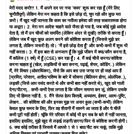
मेरी मदद करो!!! 1. मैं अपने दम पर नया "काम" शुरू कर रहा हूँ (मेरे लिए
चुनौतीपूर्ण) लेकिन मेरा मन कहता है कि इसे छोड़ दो, चुप रहो और कुछ मत
करो। मैं खुद नहीं जानता कि काम का नतीजा हमेशा की तरह सकारात्मक होगा
या अधूरा। 2. मेरा मन आदेश चाहने वाले जैसा हो गया है, जब कोई मुझे आदेश
देता है, तो मैं उन चीजों को समर्पित (लेकिन अंदर से दुखी) तरीके से करता हूँ।
लेकिन जब मैं खुद कुछ अलग करने की कोशिश करता हूँ (जिससे मुझे डर
लगता है, लेकिन जरूरी है) तो। "मैं इसे छोड़ देता हूँ" और कभी-कभी मैं शुरू भी
नहीं करता। 3. मैं इस बात से अनजान हूँ कि मुझे जीवन में क्या/कौन करना है,
मैं कॉलेज (1 वर्ष) में हूँ (CSE) कर रहा हूँ। 4. मैं कई चीजें करना/कोशिश
करना चाहता हूं (खेल, लड़कियों से बात करना, पढ़ाई, शेयर, कोडिंग..) लेकिन
मैं, मेरे विचार (ओवरथिंकर), जैसे कि आप बस उस जगह पर हों जहां आप हैं
[भ्रमित, परेशान, अतीत/भविष्य के बारे में सोचना (बिलियन होना, ओलंपिक..),
लड़की (जिसे आप पसंद करते थे और कभी बात नहीं करते थे), खुद को गाली
देना/पीटना,.. कभी-कभी ऐसा लगता है कि जीवन समाप्त कर लूं, लेकिन उसके
लिए भी हिम्मत नहीं है.. 5. मैंने सेल्फ हेल्प किताबें, अध्यात्म, ईश्वर, आत्म-पुष्टि,
लेखन... की कोशिश की और इनका मुझ पर असर हुआ (कभी-कभी) लेकिन
केवल कुछ समय के लिए, फिर वह शैतानी मैं सामने आ जाता है और ये चीजें
कभी पूरी नहीं होतीं। चूंकि मेरे परिवार में कोई भी इन सब के बारे में नहीं जानता,
इसलिए इसलिए, मुझे खुद से लड़ाई लड़नी/हारना/फिर से कोशिश करनी होगी।
6. क्या कोई तरीका है जिससे मैं आपसे 1 से 1 बात/चैट कर सकूं, ताकि मुझे
अधिक विस्तृत एवं प्रभावी उपचार/सलाह मिल सके?