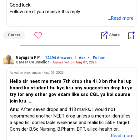
Good luck.
– Suitable conservative allocation
Follow me if you receive this reply.
» ULIP Policies
– Adequate cash and fixed-income allocation
Radheshyam
...Read more
This is the area I would review carefully.
You do not need 35 schemes to achieve diversification.
Career
Share
You have a large ULIP with Rs.15 lakh annual premium.
Around 5 to 7 carefully selected funds can be more than
Three years are already paid, with Rs.30 lakh still payable.
sufficient.
Nayagam P P
|
|
-
You also have another Rs.10 lakh ULIP and an LIC policy.
12494 Answers
Ask
Follow
» Very Important At Age 82
Career Counsellor -
Answered on Aug 07, 2026
At your present stage, these policies should not
Your investment objective should now be different from
Asked by Anonymous - Aug 06, 2026
automatically be continued.
that of a 40-year-old investor.
Hello sir neet me mera 7th drop tha 413 bn rhe hai up
board ka student hu kya kru any suggestion drop lu ya
Ask for the following details for each policy:
Capital preservation is important.
try for any other gov exam like ssc CGL ya koi course
join kru.....
– Current surrender value
Liquidity is also very important.
Ans:
After seven drops and 413 marks, I would not
– Maturity value
recommend another NEET drop unless a mentor identifies
– Remaining premium
You should have enough safe money for several years of
a specific, correctable weakness and realistic 550+ target.
– Guaranteed benefits
expenses.
Consider B.Sc Nursing, B.Pharm, BPT, allied-health or
– Fund value
biotechnology for professional entry. SSC CGL requires
...Read more
– Applicable surrender charges
Equity should mainly serve the purpose of long-term