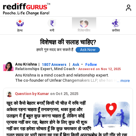
हेल्थ
मनी
रिलेशनशिप
करीयर
विशेषज्ञ की सलाह चाहिए?
हमारे गुरु मदद कर सकते हैं
Anu Krishna
|
|
-
1807 Answers
Ask
Follow
Relationships Expert, Mind Coach -
Answered on Nov 12, 2025
Anu Krishna is a mind coach and relationship expert.
The co-founder of Unfear Changemakers LLP, she has received
... more
her neuro linguistic programming training from National
Federation of NeuroLinguistic Programming, USA, and her energy
Question by Kumar
on Oct 25, 2025
work specialisation from the Institute for Inner Studies, Manila.
She is an executive member of the Indian Association of
खुद को कैसे बेहतर बनाएँ किसी भी चीज़ में रुचि नहीं
Adolescent Health.
अकेला रहना चाहता हूँ तनावग्रस्त, थका हुआ और
उलझन में हूँ बहुत कुछ करना चाहता हूँ, लेकिन कोई
प्रयास नहीं कर रहा, बेहतर होने के लिए कुछ भी शुरू
नहीं कर रहा हमेशा सोचता हूँ कि कुछ चमत्कार हो जाएँगे
गलत समय पर भारी खाना खा रहा हूँ बिना किसी अपराधबोध के पूरी नींद सो रहा