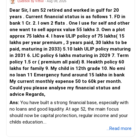
Question by Vithal
- Aug 08, 2026
– Franklin India Flexi Cap
Dear Sir, I am 52 retired and worked in gulf for 20
– HDFC Flexi Cap
years . Current financial status is as follows 1. FD in
– ICICI Prudential Flexi Cap
bank 1 Cr. 2. I own 2 flats . One I use for self and other
one want to sell approx value 55 lakhs 3. Own a plot
This is another clear area for consolidation.
approx 75 lakhs 4. I have ULIP policy of 75 lakhs( 15
lakhs per year premium , 3 years paid, 30 lakhs to be
Three flexi-cap funds are unnecessary.
paid, maturing in 2033) 5.10 lakh ULIP policy maturing
in 2031 6. LIC policy 6 lakhs maturing in 2029 7. Term
You can retain one suitable flexi-cap fund.
policy 1.5 cr ( premium all paid) 8. Heakth policy 60
lakhs for family 9. My child in 12th grade 10. No emi
The remaining two can gradually be consolidated after
no loan 11 Emergency fund around 15 lakhs in bank
checking taxation and exit loads.
My current monthly expense 50 to 60k per month.
Could you please analyse my financial status and
» Mid Cap Overlap
advice Regards,
Ans:
You have built a strong financial base, especially with
You have:
no loans and good liquidity. At age 52, the main focus
should now be capital protection, regular income and your
– Tata Mid Cap
childs education.
– UTI Mid Cap
...Read more
– HDFC Mid Cap
» Overall Financial Position