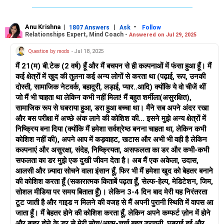
साथ ही, एक समय में एक ही चीज़ पर ध्यान केंद्रित करें; अध्ययन करें और
उसमें गहराई से उतरें...काम के साथ यह क्या बात है? मुझे समझ में नहीं आता।
जब मन अशांत हो, तो एक काम/गतिविधि लें, उसका पीछा करें और उसे पूरा
Anu Krishna
|
|
-
1807 Answers
Ask
Follow
Relationships Expert, Mind Coach -
Answered on Jul 29, 2025
करें। यह आपके कॉलेज के वर्ष 1 के लिए बस पढ़ाई हो सकती है...बस इतना ही
करें...एक बार जब आपका मन किसी गतिविधि को पूरा करने के लिए प्रशिक्षित
Question by mods
- Jul 18, 2025
हो जाता है, तो आप अगले वर्ष पढ़ाई के साथ-साथ एक और गतिविधि जोड़ सकते
मैं 21(म) बी.टेक (2 वर्ष) हूँ और मैं बचपन से ही कल्पनाओं में फंसा हुआ हूँ। मैं
हैं और फिर दोनों को आगे बढ़ा सकते हैं...यह कोई खेल और पढ़ाई हो सकती
कई क्षेत्रों में खुद की तुलना कई अन्य लोगों से करता था (पढ़ाई, रूप, उनकी
है...फिर अगले वर्ष, आप एक तीसरी गतिविधि जोड़ सकते हैं। इसे 'मन को
दोस्ती, सामाजिक नेटवर्क, बहादुरी, लड़ाई, प्यार..आदि) क्योंकि ये वो चीजें थीं
अनुशासन में प्रशिक्षित करना' कहा जाता है। अनुशासन सुनिश्चित करेगा कि
जो मैं भी चाहता था लेकिन कभी नहीं मिला! मैं बहुत शर्मीला(असुरक्षित),
आप चीजों को शुरू करें और खत्म करें... इसलिए, धीरे-धीरे आगे बढ़ें और एक
सामाजिक रूप से घबराया हुआ, डरा हुआ बच्चा था। मैंने सब अपने अंदर रखा
समय में एक ही काम करें।
और बस परीक्षा में अच्छे अंक लाने की कोशिश की... इसने मुझे अन्य क्षेत्रों में
निष्क्रिय बना दिया (क्योंकि मैं हमेशा सर्वश्रेष्ठ बनना चाहता था, लेकिन कभी
शुभकामनाएँ!
कोशिश नहीं की), अपने आप में कड़वाहट, खटास और अभी भी वही है लेकिन
अनु कृष्ण
कल्पनाएं और असुरक्षा, संदेह, निष्क्रियता, असफलता का डर और कभी-कभी
माइंड कोच|एनएलपी ट्रेनर|लेखक
सफलता का डर मुझे एक दुखी जीवन देता है। अब मैं एक अकेला, उदास,
ड्रॉप इन: www.unfear.io
आलसी और ज़्यादा सोचने वाला इंसान हूँ, फिर भी मैं हमेशा खुद को बेहतर बनाने
मुझसे संपर्क करें: Facebook: anukrish07/ और LinkedIn:
की कोशिश करता हूँ (सकारात्मक किताबें पढ़ता हूँ, सेल्फ-हेल्प, मेडिटेशन, जिम,
anukrishna-joyofserving/
सोशल मीडिया पर समय बिताता हूँ)। लेकिन 3-4 दिन बाद मेरी यह निरंतरता
टूट जाती है और गाइड न मिलने की वजह से मैं अपनी पुरानी स्थिति में वापस आ
जाता हूँ। मैं बेहतर होने की कोशिश करता हूँ, लेकिन अपने कम्फर्ट ज़ोन में होने
और बाहर होने के डर से मेरी सोच/आत्म-चर्चा बहुत डरावनी, घबराई हुई और