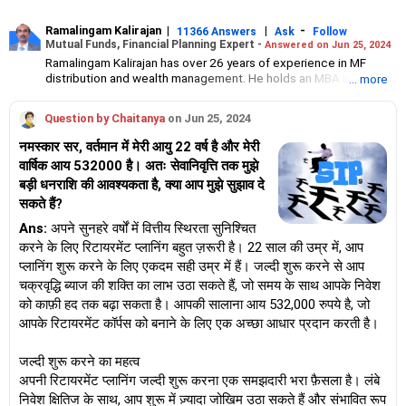
Ramalingam Kalirajan
|
|
-
11366 Answers
Ask
Follow
Mutual Funds, Financial Planning Expert -
Answered on Jun 25, 2024
Ramalingam Kalirajan has over 26 years of experience in MF
distribution and wealth management. He holds an MBA in Finance
... more
from the University of Madras and is a CFP (Certified Financial
Planner) credentialed professional. He is the Director of Holistic
Question by Chaitanya
on Jun 25, 2024
Investment, a Chennai-based AMFI-registered Mutual Fund
Distribution (ARN-4188) and APMI-registered PMS Distribution
नमस्कार सर, वर्तमान में मेरी आयु 22 वर्ष है और मेरी
firm (APRN07386), helping clients build long-term wealth
वार्षिक आय 532000 है। अतः सेवानिवृत्ति तक मुझे
through mutual funds and other investment solutions.
बड़ी धनराशि की आवश्यकता है, क्या आप मुझे सुझाव दे
सकते हैं?
Ans:
अपने सुनहरे वर्षों में वित्तीय स्थिरता सुनिश्चित
करने के लिए रिटायरमेंट प्लानिंग बहुत ज़रूरी है। 22 साल की उम्र में, आप
प्लानिंग शुरू करने के लिए एकदम सही उम्र में हैं। जल्दी शुरू करने से आप
चक्रवृद्धि ब्याज की शक्ति का लाभ उठा सकते हैं, जो समय के साथ आपके निवेश
को काफ़ी हद तक बढ़ा सकता है। आपकी सालाना आय 532,000 रुपये है, जो
आपके रिटायरमेंट कॉर्पस को बनाने के लिए एक अच्छा आधार प्रदान करती है।
जल्दी शुरू करने का महत्व
अपनी रिटायरमेंट प्लानिंग जल्दी शुरू करना एक समझदारी भरा फ़ैसला है। लंबे
निवेश क्षितिज के साथ, आप शुरू में ज़्यादा जोखिम उठा सकते हैं और संभावित रूप