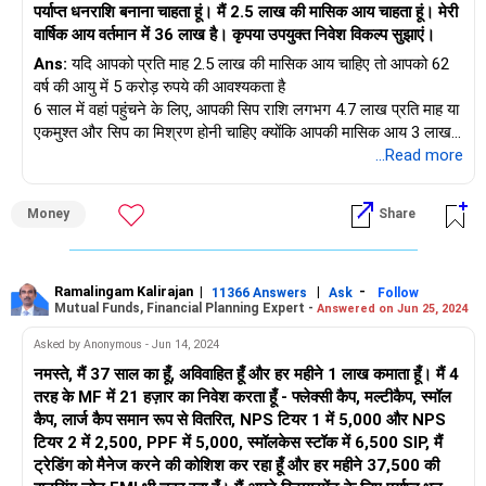
पर्याप्त धनराशि बनाना चाहता हूं। मैं 2.5 लाख की मासिक आय चाहता हूं। मेरी
वार्षिक आय वर्तमान में 36 लाख है। कृपया उपयुक्त निवेश विकल्प सुझाएं।
Ans:
यदि आपको प्रति माह 2.5 लाख की मासिक आय चाहिए तो आपको 62
वर्ष की आयु में 5 करोड़ रुपये की आवश्यकता है
6 साल में वहां पहुंचने के लिए, आपकी सिप राशि लगभग 4.7 लाख प्रति माह या
एकमुश्त और सिप का मिश्रण होनी चाहिए क्योंकि आपकी मासिक आय 3 लाख
प्रति माह है, इसलिए आप प्रति माह 4.7 लाख का एक सिप नहीं कर सकते।
...Read more
Money
Share
Ramalingam Kalirajan
|
|
-
11366 Answers
Ask
Follow
Mutual Funds, Financial Planning Expert -
Answered on Jun 25, 2024
Asked by Anonymous - Jun 14, 2024
नमस्ते, मैं 37 साल का हूँ, अविवाहित हूँ और हर महीने 1 लाख कमाता हूँ। मैं 4
तरह के MF में 21 हज़ार का निवेश करता हूँ - फ्लेक्सी कैप, मल्टीकैप, स्मॉल
कैप, लार्ज कैप समान रूप से वितरित, NPS टियर 1 में 5,000 और NPS
टियर 2 में 2,500, PPF में 5,000, स्मॉलकेस स्टॉक में 6,500 SIP, मैं
ट्रेडिंग को मैनेज करने की कोशिश कर रहा हूँ और हर महीने 37,500 की