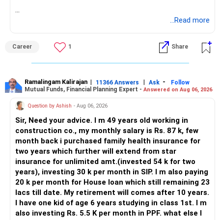
चक्रवृद्धि की शक्ति
BEST WISHES.
...Read more
दीर्घकालिक वृद्धि
चक्रवृद्धि आपके निवेश को समय के साथ तेजी से बढ़ने देती है, खासकर जब
Career
1
Share
आप अपने रिटर्न को फिर से निवेश करते हैं।
लाभ:
Ramalingam Kalirajan
|
|
-
11366 Answers
Ask
Follow
Mutual Funds, Financial Planning Expert -
Answered on Aug 06, 2026
घातीय वृद्धि: छोटे, नियमित निवेश समय के साथ काफी बढ़ते हैं।
Question by Ashish
- Aug 06, 2026
पुनर्निवेश: आय अधिक रिटर्न उत्पन्न करती है, जिससे चक्रवृद्धि प्रभाव पैदा
Sir, Need your advice. I m 49 years old working in
होता है।
construction co., my monthly salary is Rs. 87 k, few
month back i purchased family health insurance for
दीर्घकालिक धन: आपकी सेवानिवृत्ति निधि में काफी वृद्धि हो सकती है।
two years which further will extend from star
insurance for unlimited amt.(invested 54 k for two
अनुशंसा:
years), investing 30 k per month in SIP. I m also paying
20 k per month for House loan which still remaining 23
चक्रवृद्धि के लाभों को अधिकतम करने के लिए जल्दी निवेश करना शुरू करें
lacs till date. My retirement will comes after 10 years.
और निवेशित रहें। नियमित SIP और वार्षिक वेतन वृद्धि आपकी विकास क्षमता
I have one kid of age 6 years studying in class 1st. I m
को बढ़ाती है।
also investing Rs. 5.5 K per month in PPF. what else I