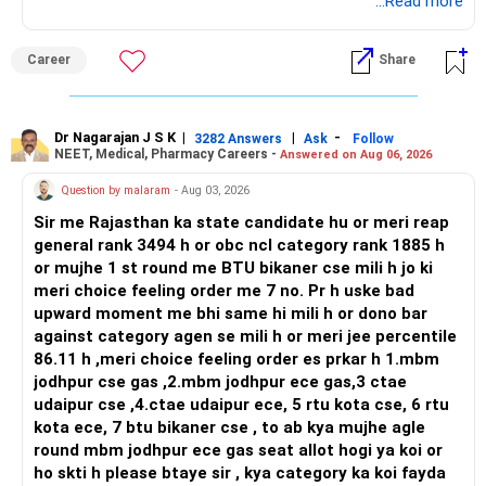
ऋण निवेश
robotics, IoT, and AI hardware. While both fields offer
...Read more
व्यवस्थित निवेश योजना (SIP) आपको नियमित रूप से म्यूचुअल फंड में निवेश
ऋण साधन स्थिरता और नियमित आय प्रदान करते हैं।
strong workplace diversity, global research opportunities,
करने की अनुमति देती है, अनुशासित निवेश को बढ़ावा देती है और चक्रवृद्धि की
and paths to higher studies, ENTC generally provides
Career
Share
शक्ति से लाभ उठाती है।
संतुलित पोर्टफोलियो
broader career flexibility across the tech sector. Choose
अपने पोर्टफोलियो में ऋण म्यूचुअल फंड, पीपीएफ और एनपीएस शामिल करें।
ENTC for a wider range of software and hardware options,
लाभ:
यह बाजार में उतार-चढ़ाव के दौरान सुरक्षा जाल प्रदान करता है।
or select Instrumentation if you want to specialize deeply
in automation and control systems. All The Best for Your
Dr Nagarajan J S K
|
|
-
3282 Answers
Ask
Follow
NEET, Medical, Pharmacy Careers -
Answered on Aug 06, 2026
अनुशासित निवेश: आपके निवेश को स्वचालित करता है, नियमित योगदान
वैकल्पिक निवेश
Prosperous Future!
सुनिश्चित करता है।
सोना और कमोडिटीज
Question by malaram
- Aug 03, 2026
रुपया लागत औसत: जब कीमतें कम होती हैं तो अधिक इकाइयाँ खरीदता है और
विविधीकरण के लिए गोल्ड ईटीएफ या कमोडिटीज में निवेश करने पर विचार
Follow RediffGURUS to Know More on 'Careers | Money |
Sir me Rajasthan ka state candidate hu or meri reap
जब कीमतें अधिक होती हैं तो कम खरीदता है, जिससे लागत का औसत निकलता
करें। सोना मुद्रास्फीति के खिलाफ बचाव के रूप में कार्य कर सकता है।
Health | Relationships'.
general rank 3494 h or obc ncl category rank 1885 h
है।
or mujhe 1 st round me BTU bikaner cse mili h jo ki
चक्रवृद्धि: चक्रवृद्धि प्रभाव के कारण नियमित निवेश समय के साथ काफी बढ़ता
अंतर्राष्ट्रीय फंड
meri choice feeling order me 7 no. Pr h uske bad
है।
वैश्विक जोखिम के लिए अंतर्राष्ट्रीय फंड में निवेश करें। यह जोखिम को
upward moment me bhi same hi mili h or dono bar
विविधता प्रदान कर सकता है और विभिन्न बाजारों में अवसर प्रदान कर सकता
against category agen se mili h or meri jee percentile
अनुशंसा:
है।
86.11 h ,meri choice feeling order es prkar h 1.mbm
jodhpur cse gas ,2.mbm jodhpur ece gas,3 ctae
चुने हुए इक्विटी, डेट और हाइब्रिड म्यूचुअल फंड में SIP शुरू करें। 30,000
वित्तीय अनुशासन और योजना
udaipur cse ,4.ctae udaipur ece, 5 rtu kota cse, 6 rtu
रुपये प्रति माह से शुरू करें और सालाना 10% बढ़ाएँ।
नियमित बचत और निवेश
kota ece, 7 btu bikaner cse , to ab kya mujhe agle
अपनी आय का एक हिस्सा लगातार बचाएं और निवेश करें। नियमित योगदान
round mbm jodhpur ece gas seat allot hogi ya koi or
बीमा कवरेज
सुनिश्चित करने के लिए अपने निवेश को स्वचालित करें।
ho skti h please btaye sir , kya category ka koi fayda
स्वास्थ्य और जीवन बीमा