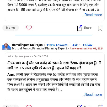
वेतन 1,15,000 रुपये है, इसलिए आपके पास शुरुआत करने के लिए एक ठोस
स्मॉलकेस स्टॉक में 6,500 रुपये एसआईपी।
आधार है। 55 साल की उम्र में रिटायर होने की योजना बनाने से आपको एक
अच्छी रिटायरमेंट राशि बनाने के लिए 17 साल का समय मिलता है। आइए एक
...Read more
हाउसिंग लोन ईएमआई में 37,500 रुपये।
विस्तृत योजना पर नज़र डालें जो आपको अपने रिटायरमेंट लक्ष्यों को प्राप्त
यह एक अच्छी तरह से विविधतापूर्ण पोर्टफोलियो है, लेकिन आइए प्रत्येक घटक
करने में मदद करेगी।
में गहराई से देखें कि क्या अनुकूलन के अवसर हैं।
Money
Share
अपने रिटायरमेंट लक्ष्यों को समझना
अपने म्यूचुअल फंड पोर्टफोलियो का मूल्यांकन
रिटायरमेंट की उम्र और समय सीमा
फंडों में वितरण
आप 55 साल की उम्र में रिटायर होने की योजना बनाते हैं, जिससे आपको एक
Ramalingam Kalirajan
|
|
-
चार प्रकार के म्यूचुअल फंडों में समान रूप से 21,000 रुपये का निवेश करना
11366 Answers
Ask
Follow
Mutual Funds, Financial Planning Expert -
Answered on Nov 01, 2024
मजबूत रिटायरमेंट राशि जमा करने के लिए 17 साल का समय मिलता है। यह
एक अच्छी शुरुआत है। यहाँ प्रत्येक श्रेणी का विश्लेषण दिया गया है:
आपकी संपत्ति को महत्वपूर्ण रूप से बढ़ाने के लिए एक अच्छी समय सीमा है।
Asked by Anonymous - Oct 29, 2024
फ्लेक्सी कैप फंड
मैं 24 साल का हूँ और 50 करोड़ की रकम के साथ रिटायर होना चाहता हूँ। मैं
उदाहरण:
फ्लेक्सी कैप फंड विभिन्न बाजार पूंजीकरण वाली कंपनियों में निवेश करके
अभी 12-15 लाख प्रति वर्ष कमाता हूँ। कृपया मेरी मदद करें
लचीलापन प्रदान करते हैं। यह एक संतुलित जोखिम-वापसी प्रोफ़ाइल प्रदान
Ans:
अपनी उम्र में रिटायरमेंट तक 50 करोड़ रुपये का कोष प्राप्त करना
वर्तमान उम्र: 38 साल।
कर सकता है।
एक महत्वाकांक्षी लेकिन अनुशासित योजना और निवेश के साथ प्राप्त करने
रिटायरमेंट की उम्र: 55 साल।
योग्य लक्ष्य है। आइए उन चरणों और रणनीतियों को समझें जो आपको इस मील
समय सीमा: 17 साल।
मल्टीकैप फंड
के पत्थर तक पहुँचने में मदद कर सकते हैं।
एक स्पष्ट समय सीमा होने से आपके निवेश को संरचित करने और आपके फंड
मल्टीकैप फंड लार्ज-कैप, मिड-कैप और स्मॉल-कैप कंपनियों में निवेश करते हैं।
...Read more
की विकास क्षमता को समझने में मदद मिलती है।
यह विविधीकरण किसी विशेष सेगमेंट से जुड़े जोखिमों को कम करने में मदद कर
1. जल्दी शुरू करने की शक्ति को समझें
सकता है।
जल्दी निवेश शुरू करने से लंबे समय तक चक्रवृद्धि ब्याज मिलता है। हर साल
वांछित रिटायरमेंट लाइफ़स्टाइल