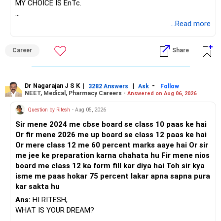
अपडेट करें। पर्याप्त बीमा एक ठोस वित्तीय योजना का एक महत्वपूर्ण घटक है।
MY CHOICE IS EnTc.
के. रामलिंगम, एमबीए, सीएफपी
समीक्षा और पुनर्संतुलन
BEST REGARDS.
...Read more
नियमित पोर्टफोलियो समीक्षा
मुख्य वित्तीय योजनाकार
अपने पोर्टफोलियो की समीक्षा और पुनर्संतुलन सुनिश्चित करता है कि यह आपके
Career
Share
वित्तीय लक्ष्यों और जोखिम सहनशीलता के साथ संरेखित रहे।
www.holisticinvestment.in
लाभ:
Dr Nagarajan J S K
|
|
-
3282 Answers
Ask
Follow
NEET, Medical, Pharmacy Careers -
Answered on Aug 06, 2026
ट्रैक पर बने रहें: आपके निवेश को आपके सेवानिवृत्ति लक्ष्यों के साथ संरेखित
रखता है।
Question by Ritesh
- Aug 05, 2026
Sir mene 2024 me cbse board se class 10 paas ke hai
जोखिम प्रबंधन: अधिक प्रदर्शन करने वाली या कम प्रदर्शन करने वाली
Or fir mene 2026 me up board se class 12 paas ke hai
परिसंपत्तियों के जोखिम को कम करता है।
Or mere class 12 me 60 percent marks aaye hai Or sir
me jee ke preparation karna chahata hu Fir mene nios
रिटर्न को अनुकूलित करें: जोखिम का प्रबंधन करते हुए बाजार के अवसरों का
board me class 12 ka form fill kar diya hai Toh sir kya
लाभ उठाता है।
isme me paas hokar 75 percent lakar apna sapna pura
kar sakta hu
अनुशंसा:
Ans:
HI RITESH,
साल में कम से कम एक बार अपने पोर्टफोलियो की समीक्षा करें। प्रदर्शन और
WHAT IS YOUR DREAM?
बदलते लक्ष्यों के आधार पर अपने निवेश को आवश्यकतानुसार समायोजित करें।