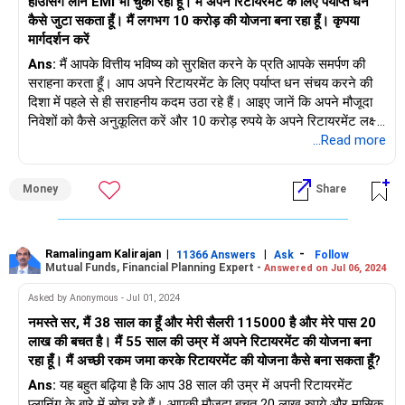
हाउसिंग लोन EMI भी चुका रहा हूँ। मैं अपने रिटायरमेंट के लिए पर्याप्त धन
कैसे जुटा सकता हूँ। मैं लगभग 10 करोड़ की योजना बना रहा हूँ। कृपया
मार्गदर्शन करें
Ans:
मैं आपके वित्तीय भविष्य को सुरक्षित करने के प्रति आपके समर्पण की
सराहना करता हूँ। आप अपने रिटायरमेंट के लिए पर्याप्त धन संचय करने की
दिशा में पहले से ही सराहनीय कदम उठा रहे हैं। आइए जानें कि अपने मौजूदा
निवेशों को कैसे अनुकूलित करें और 10 करोड़ रुपये के अपने रिटायरमेंट लक्ष्य
को प्राप्त करने के लिए रणनीतिक रूप से योजना कैसे बनाएँ।
...Read more
अपनी मौजूदा वित्तीय स्थिति को समझना
Money
Share
मासिक आय और निवेश आवंटन
आपकी मासिक आय 1 लाख रुपये है। आपके मौजूदा निवेश हैं:
विभिन्न म्यूचुअल फंड (फ्लेक्सी कैप, मल्टीकैप, स्मॉल कैप, लार्ज कैप) में
Ramalingam Kalirajan
|
|
-
11366 Answers
Ask
Follow
Mutual Funds, Financial Planning Expert -
Answered on Jul 06, 2024
21,000 रुपये।
Asked by Anonymous - Jul 01, 2024
एनपीएस टियर 1 में 5,000 रुपये।
नमस्ते सर, मैं 38 साल का हूँ और मेरी सैलरी 115000 है और मेरे पास 20
लाख की बचत है। मैं 55 साल की उम्र में अपने रिटायरमेंट की योजना बना
एनपीएस टियर 2 में 2,500 रुपये।
रहा हूँ। मैं अच्छी रकम जमा करके रिटायरमेंट की योजना कैसे बना सकता हूँ?
Ans:
यह बहुत बढ़िया है कि आप 38 साल की उम्र में अपनी रिटायरमेंट
पीपीएफ में 5,000 रुपये।
प्लानिंग के बारे में सोच रहे हैं। आपकी मौजूदा बचत 20 लाख रुपये और मासिक