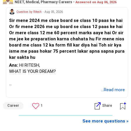
NEET, Medical, Pharmacy Careers -
Answered on Aug 06, 2026
आती है।
Question by Ritesh
- Aug 05, 2026
किसी अन्य कारण से इसे न छुएँ।
Sir mene 2024 me cbse board se class 10 paas ke hai
Or fir mene 2026 me up board se class 12 paas ke hai
यह मन की शांति और आत्मविश्वास देता है।
Or mere class 12 me 60 percent marks aaye hai Or sir
me jee ke preparation karna chahata hu Fir mene nios
स्वास्थ्य बीमा और सुरक्षा योजना
board me class 12 ka form fill kar diya hai Toh sir kya
isme me paas hokar 75 percent lakar apna sapna pura
आपके पास 6 लाख रुपये का व्यक्तिगत स्वास्थ्य कवर है।
kar sakta hu
नियोक्ता समूह बीमा भी लें।
लेकिन नौकरी खत्म होने पर समूह कवर खत्म हो जाता है।
Ans:
HI RITESH,
45 साल की उम्र से पहले स्वास्थ्य कवर को 10 लाख रुपये तक अपग्रेड
WHAT IS YOUR DREAM?
करें।
20 लाख रुपये की टॉप-अप पॉलिसी लें।
आपकी उम्र के हिसाब से प्रीमियम किफायती होगा।
BEST WISHES.
...Read more
अगर अभी तक टर्म इंश्योरेंस नहीं लिया है तो उसे भी चेक करें।
कवर सालाना आय का कम से कम 10 गुना होना चाहिए।
Career
1
Share
अगर आपने पहले ही ले लिया है तो कवरेज राशि की समीक्षा करें।
निवेश और बीमा को एक साथ न रखें।
यूएलआईपी, एंडोमेंट और एलआईसी बचत योजनाओं से दूर रहें।
See more questions »
वे खराब रिटर्न और लंबी लॉक-इन देते हैं।