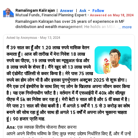
Ramalingam Kalirajan
|
|
-
Answer
Ask
Follow
Mutual Funds, Financial Planning Expert -
Answered on May 18, 2024
Ramalingam Kalirajan has over 26 years of experience in MF
distribution and wealth management. He holds an MBA in Finance
... more
from the University of Madras and is a CFP (Certified Financial
Planner) credentialed professional. He is the Director of Holistic
Asked by Anonymous - May 13, 2024
Investment, a Chennai-based AMFI-registered Mutual Fund
Distribution (ARN-4188) and APMI-registered PMS Distribution
मैं 39 साल का हूँ और 1.20 लाख रुपये मासिक वेतन
firm (APRN07386), helping clients build long-term wealth
कमाता हूँ। आज की तारीख में मेरा निवेश 18 लाख
through mutual funds and other investment solutions.
रुपये का पीएफ, 19 लाख रुपये का म्यूचुअल फंड और
8 लाख रुपये के शेयर हैं। मैंने खुद को 13 लाख रुपये
की एंडोमेंट पॉलिसी से कवर किया है। मेरे पास 75 लाख
रुपये का होम लोन भी है और इसका पुनर्भुगतान अक्टूबर 2025 से शुरू होगा।
मैंने एक टर्म इंश्योरेंस के साथ लिए गए लोन के खिलाफ अपना जीवन कवर किया
है। यह एक निर्माणाधीन फ्लैट है। वर्तमान में मैं एसआईपी में 40k और वॉल्यूम
पीएफ में 5k का निवेश कर रहा हूं। मेरी बेटी 9 साल की है और 5 वीं कक्षा में है।
मेरे पास 21 साल की सेवा बाकी है। मैं अगले 5 वर्षों में 1.5 से 3 करोड़ का कोष
बनाने की सोच रहा हूं और साथ ही अगले 15 वर्षों में अपना लोन चुकाना चाहता
हूं। 90 हजार प्रति माह.
Ans:
एक व्यापक वित्तीय योजना तैयार करना
आपने अपने वित्तीय भविष्य के लिए कुछ स्पष्ट उद्देश्य निर्धारित किए हैं, और मैं उन्हें