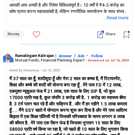
आपकी आय अच्छी है और निवेश विविधतापूर्ण है। 10 वर्षों में ₹4-5 करोड़ का
कोष प्राप्त करना महत्वाकांक्षी है, लेकिन रणनीतिक समायोजन के साथ संभव
है।
...Read more
मौजूदा निवेश
Money
Share
शेयर: ₹15 लाख
म्यूचुअल फंड (SIP): ₹7 लाख
गोल्ड बॉन्ड: ₹7 लाख
फिजिकल गोल्ड: ₹16 लाख
Ramalingam Kalirajan
|
|
-
Answer
Ask
Follow
Mutual Funds, Financial Planning Expert -
Answered on Jul 16, 2024
जीवन बीमा (PLI): ₹20 लाख (₹6.7k/माह)
ICICI प्रूडेंशियल: ₹1 लाख/वर्ष
Asked by Anonymous - Jul 16, 2024
टाटा AIA: ₹4k/माह
मैं 37 साल का हूँ, शादीशुदा हूँ और मेरा 2 साल का बच्चा है, मैं रिटायरमेंट,
NPS: ₹2 लाख (₹18k/माह)
शिक्षा और बच्चे की शादी की योजना बना रहा हूँ.. मेरे पास FD में 12 लाख,
मासिक आय योजना: ₹9 लाख (₹5550/माह सुकन्या समृद्धि योजना में
एकमुश्त म्यूचुअल फंड में 21 लाख, एक साल के लिए SIP है, जो कुल
पुनर्निवेशित)
17000 प्रति माह है, कुल संपत्ति 3 करोड़ की है.. 1 करोड़ का स्वास्थ्य बीमा
फिक्स्ड डिपॉज़िट: ₹5 लाख
है. 3 टर्म प्लान चल रहे हैं और सक्रिय हैं.. और मैं हर महीने 1.5 लाख कमाता
मासिक खर्च और आय
हूँ.. .. मैंने SSY खाते में योगदान करना शुरू कर दिया है और मेरे पास आदित्य
मासिक आय: ₹1.5 लाख
बिड़ला में एक शिक्षा पॉलिसी भी है जिसकी परिपक्वता के समय लगभग 8 लाख
मासिक खर्च: ₹20-30k
की कीमत है.. मेरे पास एक पेंशन फंड है जिसका भुगतान 15 साल के लिए
निवेश रणनीति
58000 प्रति वर्ष किया जा रहा है, जो पहले ही 10 साल के लिए भुगतान किया
अनावश्यक बीमा पॉलिसियों को सरेंडर करें