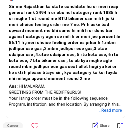
की नियमित रूप से निगरानी की जानी चाहिए।
Follow RediffGURUS to Know More on 'Careers | Money |
Sir me Rajasthan ka state candidate hu or meri reap
सीएफपी क्रेडेंशियल वाले एमएफडी को चयन और ट्रैकिंग संभालने दें।
Health | Relationships'.
general rank 3494 h or obc ncl category rank 1885 h
अनुशंसित कार्रवाई: अपने प्रमाणित वित्तीय योजनाकार के साथ नियमित समीक्षा
बेटी की शिक्षा योजना
or mujhe 1 st round me BTU bikaner cse mili h jo ki
शेड्यूल करें। बाजार की स्थितियों और अपनी बदलती वित्तीय स्थिति के आधार
meri choice feeling order me 7 no. Pr h uske bad
पर अपने पोर्टफोलियो को समायोजित करें। जैसे-जैसे आप रिटायरमेंट के करीब
वह अभी 9 साल की है।
upward moment me bhi same hi mili h or dono bar
आते हैं, अपनी पूंजी को सुरक्षित रखने के लिए धीरे-धीरे उच्च जोखिम वाले
आपके पास कॉलेज तक 8 या 9 साल हैं।
against category agen se mili h or meri jee percentile
निवेश से कम जोखिम वाले निवेश की ओर बढ़ें।
फीस के लिए 20 लाख रुपये या उससे अधिक की आवश्यकता हो सकती है।
86.11 h ,meri choice feeling order es prkar h 1.mbm
इसके लिए अलग से आवंटन करें।
jodhpur cse gas ,2.mbm jodhpur ece gas,3 ctae
अनुशासित रहें: अल्पकालिक बाजार उतार-चढ़ाव के आधार पर भावनात्मक
उसके लक्ष्य के लिए केवल 20,000 रुपये मासिक की एसआईपी का उपयोग
udaipur cse ,4.ctae udaipur ece, 5 rtu kota cse, 6 rtu
निर्णय लेने से बचें। अपनी दीर्घकालिक योजना पर टिके रहें और केवल तभी
करें।
kota ece, 7 btu bikaner cse , to ab kya mujhe agle
समायोजन करें जब आवश्यक हो।
आप निम्न का उपयोग कर सकते हैं:
round mbm jodhpur ece gas seat allot hogi ya koi or
ho skti h please btaye sir , kya category ka koi fayda
9. संपत्ति नियोजन और वसीयत निर्माण
बच्चों के लिए विशेष म्यूचुअल फंड योजनाएँ
nhi milega upward moment round 2 me
वर्तमान स्थिति: जब आपका ध्यान सेवानिवृत्ति पर है, तो संपत्ति नियोजन के बारे में
सोचना भी आवश्यक है।
हाइब्रिड इक्विटी फंड
Ans:
HI MALARAM,
GREETINGS FROM THE REDIFFGURUS!
अनुशंसित कार्रवाई: अपनी संपत्ति को अपनी इच्छा के अनुसार वितरित करने के
दीर्घकालिक फोकस वाले फ्लेक्सी-कैप फंड
Your listing order must be in the following sequence:
लिए वसीयत बनाएँ। यह बाद में आपके परिवार के लिए कानूनी जटिलताओं को
Program, institution, and then location. By arranging it this
रोकेगा। यदि आपकी संपत्ति पर्याप्त है, तो अपने प्रमाणित वित्तीय योजनाकार के
एक अलग फ़ोलियो शुरू करें।
way, you can easily find the answer yourself.
...Read more
साथ ट्रस्ट की आवश्यकता पर चर्चा करने पर विचार करें।
इस लक्ष्य को स्पष्ट रूप से टैग करें।
BEST WISHES.
Career
Share
नामांकन अपडेट: सुनिश्चित करें कि आपके सभी निवेश, बीमा पॉलिसियाँ और