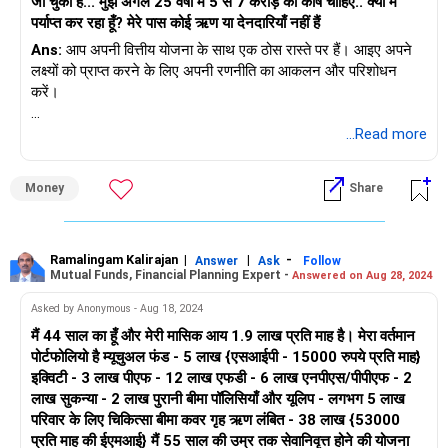
जा चुका है... मुझे अगले 25 वर्षों में 5 से 7 करोड़ का कोष चाहिए.. क्या मैं
पर्याप्त कर रहा हूँ? मेरे पास कोई ऋण या देनदारियाँ नहीं हैं
PLI, ICICI जैसी बीमा पॉलिसियाँ प्रूडेंशियल और टाटा एआईए शायद उच्च
Ans:
आप अपनी वित्तीय योजना के साथ एक ठोस रास्ते पर हैं। आइए अपने
रिटर्न न दें। इन्हें सरेंडर करने और फंड को उच्च-उपज वाले निवेशों में
लक्ष्यों को प्राप्त करने के लिए अपनी रणनीति का आकलन और परिशोधन
पुनर्निर्देशित करने पर विचार करें।
करें।
म्यूचुअल फंड निवेश बढ़ाएँ
वर्तमान निवेश की समीक्षा करें
...Read more
नियमित और इंडेक्स फंड एक अच्छी शुरुआत हैं। सक्रिय रूप से प्रबंधित
आपकी 12 लाख रुपये की FD और 21 लाख रुपये के एकमुश्त म्यूचुअल फंड
म्यूचुअल फंड इंडेक्स फंड की तुलना में अधिक रिटर्न दे सकते हैं। इक्विटी और
Money
Share
अच्छे हैं। आपकी 17,000 रुपये प्रति माह की SIP अनुशासन को दर्शाती है।
डेट फंड में विविधता लाने पर ध्यान दें।
SIP राशि बढ़ाने पर विचार करें
SIP योगदान बढ़ाएँ
Ramalingam Kalirajan
|
|
-
Answer
Ask
Follow
Mutual Funds, Financial Planning Expert -
Answered on Aug 28, 2024
अपनी SIP राशि को धीरे-धीरे बढ़ाने से आपको अपने कॉर्पस लक्ष्य तक तेज़ी से
अपने SIP निवेश को धीरे-धीरे बढ़ाएँ। अतिरिक्त 10-15% वृद्धि से शुरू करें
पहुँचने में मदद मिल सकती है। इससे चक्रवृद्धि की शक्ति का लाभ उठाया जा
और हर 6 महीने में समीक्षा करें।
Asked by Anonymous - Aug 18, 2024
सकता है।
मैं 44 साल का हूँ और मेरी मासिक आय 1.9 लाख प्रति माह है। मेरा वर्तमान
NPS योगदान को अधिकतम करें
पोर्टफोलियो है म्यूचुअल फंड - 5 लाख {एसआईपी - 15000 रुपये प्रति माह}
सेवानिवृत्ति के लिए धन आवंटित करें
इक्विटी - 3 लाख पीएफ - 12 लाख एफडी - 6 लाख एनपीएस/पीपीएफ - 2
NPS अच्छे रिटर्न और कर लाभ प्रदान करता है। ₹18k/माह का योगदान
लाख सुकन्या - 2 लाख पुरानी बीमा पॉलिसियाँ और यूलिप - लगभग 5 लाख
25 वर्षों में 5 से 7 करोड़ रुपये का आपका लक्ष्य प्राप्त करने योग्य है। लंबी
जारी रखें और यदि संभव हो तो बढ़ाएँ।
परिवार के लिए चिकित्सा बीमा कवर गृह ऋण लंबित - 38 लाख {53000
अवधि के विकास के लिए विविध इक्विटी म्यूचुअल फंड में निवेश करना जारी
प्रति माह की ईएमआई} मैं 55 साल की उम्र तक सेवानिवृत्त होने की योजना