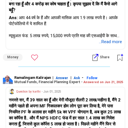
रखें।
सरेंडर किए गए बीमा फंड का पुनर्निवेश
बना रहा हूँ और 4 करोड़ का कोष चाहता हूँ। कृपया सुझाव दें कि मैं कैसे आगे
म्यूचुअल फंड
बढ़ूँ?
बच्चे की शिक्षा और विवाह
Ans:
आप 44 वर्ष के हैं और आपकी मासिक आय 1.9 लाख रुपये है। आपके
सरेंडर की गई बीमा पॉलिसियों से फंड को म्यूचुअल फंड में पुनर्निर्देशित करें।
पोर्टफोलियो में ये शामिल हैं:
आपका SSY योगदान एक स्मार्ट कदम है। अतिरिक्त विकास के लिए बच्चे-
लार्ज-कैप, मिड-कैप और स्मॉल-कैप फंड का मिश्रण चुनें।
विशिष्ट म्यूचुअल फंड पर विचार करें।
म्यूचुअल फंड: 5 लाख रुपये, 15,000 रुपये प्रति माह की एसआईपी के साथ।
इक्विटी निवेश
...Read more
अपने पेंशन फंड का मूल्यांकन करें
इक्विटी: डायरेक्ट इक्विटी में 3 लाख रुपये।
शेयरों में पहले से ही ₹15 लाख होने पर, स्थिरता और विकास के लिए ब्लू-चिप
आपका पेंशन फंड योगदान 58,000 रुपये प्रति वर्ष अच्छा है। सुनिश्चित करें
स्टॉक पर विचार करें। विभिन्न क्षेत्रों में विविधता लाएँ।
Money
Share
प्रोविडेंट फंड: 12 लाख रुपये, स्थिर, जोखिम-मुक्त वृद्धि प्रदान करता है।
कि यह आपके रिटायरमेंट लक्ष्यों के अनुरूप हो।
ऋण निवेश
फिक्स्ड डिपॉजिट: 6 लाख रुपये, सुरक्षित, कम जोखिम वाला रिटर्न प्रदान
स्वास्थ्य और टर्म बीमा
करता है।
Ramalingam Kalirajan
|
|
-
Answer
Ask
Follow
स्थिरता के लिए अपने पोर्टफोलियो का एक हिस्सा ऋण साधनों में रखें। ऋण
Mutual Funds, Financial Planning Expert -
Answered on Jun 21, 2025
आपका 1 करोड़ रुपये का स्वास्थ्य बीमा और तीन टर्म प्लान अच्छी कवरेज
म्यूचुअल फंड या सावधि जमा पर विचार करें।
एनपीएस/पीपीएफ: इन दीर्घकालिक सेवानिवृत्ति-केंद्रित साधनों में 2 लाख
प्रदान करते हैं। परिवार की सुरक्षा के लिए इन्हें बनाए रखें।
Question by karthi
- Jun 01, 2025
रुपये।
पोर्टफोलियो की निगरानी और पुनर्संतुलन
नमस्ते सर, मैं 39 साल का हूँ और मेरी मौजूदा सैलरी 2 लाख/महीना है, मैंने 2
नियमित रूप से समीक्षा करें और समायोजित करें
नियमित समीक्षा
महीने पहले ही अपना MF निकालकर होम लोन पूरा कर लिया है, मेरे पास
सुकन्या समृद्धि योजना: 2 लाख रुपये, आपकी बेटी के भविष्य के लिए एक अच्छी
नियमित PF के अलावा हर महीने 5k का VPF योगदान है, अब कुल 25 लाख
योजना।
अपने पोर्टफोलियो की सालाना समीक्षा करें। बाजार की स्थितियों और व्यक्तिगत
अपने पोर्टफोलियो की तिमाही समीक्षा करें। सुनिश्चित करें कि आपके निवेश
का कॉर्पस है.. और मैं NPS HDFC फंड में हर साल 1.4 लाख का निवेश
वित्तीय परिवर्तनों के आधार पर समायोजन करें।
आपकी जोखिम सहनशीलता और लक्ष्यों के अनुरूप हों।
करता हूँ, जिससे कुल कॉर्पस 5 लाख हो जाता है। पिछले महीने मैंने फिर से
पुरानी बीमा पॉलिसियाँ और यूलिप: बीमा और निवेश को मिलाकर लगभग 5 लाख