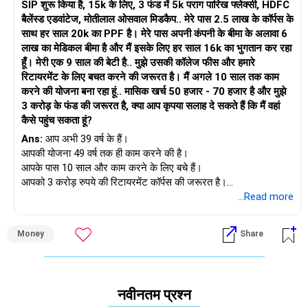
SIP शुरू किया है, 15k के लिए, 3 फंड में 5k पराग पारिख फ्लेक्सी, HDFC
रुपये।
एक प्रमाणित वित्तीय योजनाकार से परामर्श करें
आवंटन समायोजित करें
बैलेंस्ड एडवांटेज, मोतीलाल ओसवाल मिडकैप.. मेरे पास 2.5 लाख के कॉर्पस के
साथ हर साल 20k का PPF है। मेरे पास अपनी कंपनी के बीमा के अलावा 6
मेडिकल इंश्योरेंस: आपके परिवार के लिए पर्याप्त कवरेज।
एक सीएफपी आपकी निवेश रणनीति को अनुकूलित करने में मदद कर सकता
बाजार की स्थितियों के आधार पर अपने आवंटन को समायोजित करें। बढ़ते
लाख का मेडिकल बीमा है और मैं इसके लिए हर साल 16k का भुगतान कर रहा
है। वे आपके वित्तीय लक्ष्यों तक पहुँचने के लिए अनुकूलित सलाह दे सकते हैं।
बाजार में इक्विटी में निवेश बढ़ाएँ और अस्थिर समय में ऋण में जाएँ।
हूँ। मेरी एक 9 साल की बेटी है.. मुझे उसकी कॉलेज फीस और हमारे
होम लोन: 38 लाख रुपये लंबित, 53,000 रुपये प्रति माह की ईएमआई के
रिटायरमेंट के लिए बचत करने की जरूरत है। मैं अगले 10 साल तक काम
साथ।
केंद्रित और अनुशासित रहें
कॉर्पस वृद्धि की योजना बनाना
करने की योजना बना रहा हूं.. मासिक खर्च 50 हजार - 70 हजार है और मुझे
लक्षित वृद्धि दर
3 करोड़ के फंड की जरूरत है, क्या आप कृपया सलाह दे सकते हैं कि मैं वहां
आप 55 वर्ष की आयु तक रिटायर होने का लक्ष्य रखते हैं, और आपका लक्ष्य 4
लगातार निवेश और अनुशासित बचत महत्वपूर्ण हैं। अपने दीर्घकालिक लक्ष्यों पर
कैसे पहुंच सकता हूं?
करोड़ रुपये का रिटायरमेंट कोष है। यह एक महत्वाकांक्षी लेकिन अनुशासित
केंद्रित रहें।
10-12% वार्षिक औसत रिटर्न वाले संतुलित पोर्टफोलियो का लक्ष्य रखें।
योजना के साथ प्राप्त किया जा सकने वाला लक्ष्य है।
Ans:
आप अभी 39 वर्ष के हैं।
इक्विटी निवेश से वृद्धि को बढ़ावा मिलना चाहिए, जबकि ऋण साधन स्थिरता
आपकी योजना 49 वर्ष तक ही काम करने की है।
सादर,
प्रदान करते हैं।
अपने वर्तमान पोर्टफोलियो का मूल्यांकन
आपके पास 10 साल और काम करने के लिए बचे हैं।
आपका पोर्टफोलियो विभिन्न परिसंपत्ति वर्गों में विविधतापूर्ण है। यहाँ एक संक्षिप्त
आपको 3 करोड़ रुपये की रिटायरमेंट कॉर्पस की जरूरत है।
के. रामलिंगम, एमबीए, सीएफपी,
रिटर्न का पुनर्निवेश
मूल्यांकन दिया गया है:
आप अपनी बेटी की शिक्षा के लिए भी बचत करना चाहते हैं।
...Read more
सबसे पहले अपनी मौजूदा खूबियों पर गौर करें:
मुख्य वित्तीय योजनाकार,
सभी रिटर्न और लाभांश का पुनर्निवेश करें। समय के साथ चक्रवृद्धि आपके
म्यूचुअल फंड: आपने 5 लाख रुपये निवेश किए हैं, जिसमें 15,000 रुपये प्रति
कॉर्पस को काफी बढ़ाएगी।
Money
Share
माह की SIP है। यह एक ठोस शुरुआत है, लेकिन आपको अपने लक्ष्य तक
वेतन 2 लाख रुपये प्रति माह है
www.holisticinvestment.in
पहुँचने के लिए समय के साथ अपनी SIP बढ़ानी होगी।
अपना लक्ष्य प्राप्त करना
होम लोन पूरी तरह से चुका दिया गया है
अनुमानित कॉर्पस
इक्विटी: डायरेक्ट इक्विटी में 3 लाख रुपये वृद्धि की संभावना प्रदान करते हैं।
नवीनतम प्रश्न
हालाँकि, डायरेक्ट इक्विटी के लिए सक्रिय प्रबंधन की आवश्यकता होती है और
मासिक खर्च नियंत्रण में हैं (50 हजार से 70 हजार रुपये)
अनुशासित निवेश और रणनीतिक समायोजन के साथ, ₹4-5 करोड़ तक पहुँचना