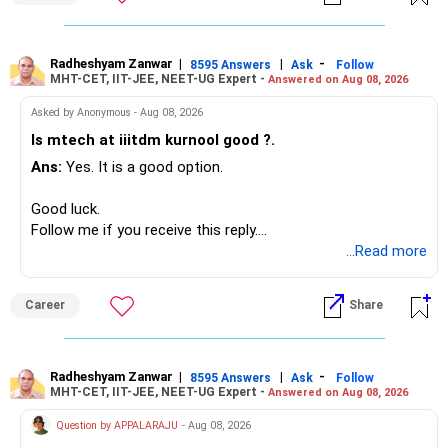
Since you are already retired, your investments should now
generate stable income.
Radheshyam Zanwar
|
|
-
8595 Answers
Ask
Follow
MHT-CET, IIT-JEE, NEET-UG Expert -
Answered on Aug 08, 2026
I would not put the entire Rs.1 crore FD into equity.
Asked by Anonymous - Aug 08, 2026
Instead, create a proper mix of:
Is mtech at iiitdm kurnool good ?.
Ans:
Yes. It is a good option.
– Safe fixed-income investments for near-term expenses.
– High-quality mutual funds for long-term growth.
Good luck.
– Adequate bank liquidity for emergencies.
Follow me if you receive this reply.
– A separate education corpus for your child.
Radheshyam
...Read more
This can give you both stability and growth.
Career
Share
» Childs Education
Your child is already in 12th grade.
Radheshyam Zanwar
|
|
-
8595 Answers
Ask
Follow
MHT-CET, IIT-JEE, NEET-UG Expert -
Answered on Aug 08, 2026
Therefore, this is your immediate financial priority.
Question by APPALARAJU
- Aug 08, 2026
Do not take high equity risk with money needed soon.