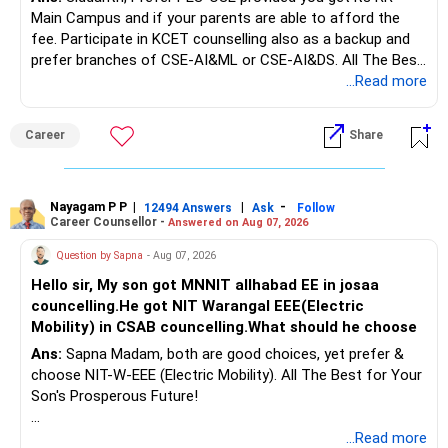
But keeping the entire retirement corpus in FDs may reduce
Main Campus and if your parents are able to afford the
long-term growth.
fee. Participate in KCET counselling also as a backup and
prefer branches of CSE-AI&ML or CSE-AI&DS. All The Best
Interest income is also taxable as per applicable rules.
for Your Prosperous Future!
...Read more
Therefore, gradually creating a diversified portfolio can be
Follow RediffGURUS to Know More on 'Careers | Money |
considered.
Career
Share
Health | Relationships'.
Do not move the entire FD amount into equity at one time.
Nayagam P P
|
|
-
12494 Answers
Ask
Follow
A phased approach is more suitable for a retired investor.
Career Counsellor -
Answered on Aug 07, 2026
» Second Flat
Question by Sapna
- Aug 07, 2026
Hello sir, My son got MNNIT allhabad EE in josaa
You are considering selling the second flat for around
councelling.He got NIT Warangal EEE(Electric
Rs.55 lakh.
Mobility) in CSAB councelling.What should he choose
Ans:
Sapna Madam, both are good choices, yet prefer &
If there is no personal use for it, selling it can simplify your
choose NIT-W-EEE (Electric Mobility). All The Best for Your
finances.
Son's Prosperous Future!
The proceeds can be allocated towards:
Follow RediffGURUS to Know More on 'Careers | Money |
...Read more