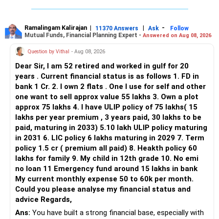
Ramalingam Kalirajan
|
|
-
11370 Answers
Ask
Follow
Mutual Funds, Financial Planning Expert -
Answered on Aug 08, 2026
Question by Vithal
- Aug 08, 2026
Dear Sir, I am 52 retired and worked in gulf for 20
years . Current financial status is as follows 1. FD in
bank 1 Cr. 2. I own 2 flats . One I use for self and other
one want to sell approx value 55 lakhs 3. Own a plot
approx 75 lakhs 4. I have ULIP policy of 75 lakhs( 15
lakhs per year premium , 3 years paid, 30 lakhs to be
paid, maturing in 2033) 5.10 lakh ULIP policy maturing
in 2031 6. LIC policy 6 lakhs maturing in 2029 7. Term
policy 1.5 cr ( premium all paid) 8. Heakth policy 60
lakhs for family 9. My child in 12th grade 10. No emi
no loan 11 Emergency fund around 15 lakhs in bank
My current monthly expense 50 to 60k per month.
Could you please analyse my financial status and
advice Regards,
Ans:
You have built a strong financial base, especially with