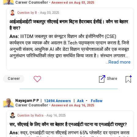
Career Counsellor -
Answered on Aug 03, 2025
Question by B
- Aug 03, 2025
आईआईआईटी जबलपुर सीएसई बनाम बिट्स हैदराबाद ईसीई। कौन सा बेहतर
है सर?
Ans:
IIITDM जबलपुर का कंप्यूटर विज्ञान और इंजीनियरिंग (CSE)
कार्यक्रम एक व्यापक और अद्यतन B.Tech पाठ्यक्रम प्रदान करता है, जिसे
अनुभवी संकाय, आधुनिक AI और डेटा विज्ञान प्रयोगशालाओं और एक मजबूत
अनुसंधान पारिस्थितिकी तंत्र द्वारा समर्थित किया जाता है। संस्थान लगातार
CSE के लिए 90% -95% प्लेसमेंट हासिल करता है, जिसमें Amazon,
...Read more
Microsoft, Flipkart और Goldman Sachs जैसे शीर्ष भर्तीकर्ता और 19
LPA से ऊपर का हालिया औसत है। छात्रों को मजबूत कोडिंग संस्कृति,
Career
Share
अंतःविषय डिजाइन प्रदर्शन और कई इंटर्नशिप अवसरों का लाभ मिलता है,
जिसमें अंतर्राष्ट्रीय प्रस्ताव भी शामिल हैं। BITS हैदराबाद का इलेक्ट्रॉनिक्स
और संचार इंजीनियरिंग (ECE) NAAC A-मान्यता प्राप्त है और इसमें उन्नत
प्रयोगशालाएं, अभ्यास-उन्मुख पाठ्यक्रम, मजबूत संकाय और उच्च प्लेसमेंट
Nayagam P P
|
|
-
12494 Answers
Ask
Follow
Career Counsellor -
Answered on Aug 16, 2025
रिकॉर्ड हैं इसके फलते-फूलते नवाचार, पूर्व छात्रों का नेटवर्क, शोध परियोजनाएँ
और परिसर जीवन इसे अत्यधिक प्रतिष्ठित बनाते हैं, हालाँकि ECE में प्लेसमेंट
Question by Rudra
- Aug 16, 2025
मुख्य इलेक्ट्रॉनिक्स की तुलना में IT/सॉफ़्टवेयर और परामर्श प्रोफ़ाइल की ओर
सर, सीएसई के लिए कौन सा बेहतर है एनआईटी पटना या एनआईटी रायपुर?
अधिक झुकाव रखते हैं। दोनों संस्थानों में उत्कृष्ट बुनियादी ढाँचा, गुणवत्तापूर्ण
संकाय, उद्योग सहयोग और अपने-अपने क्षेत्रों में ठोस सहकर्मी प्रतिष्ठा है।
Ans:
रुद्र, एनआईटी पटना सीएसई लगभग 65% प्लेसमेंट दर प्रदान करता