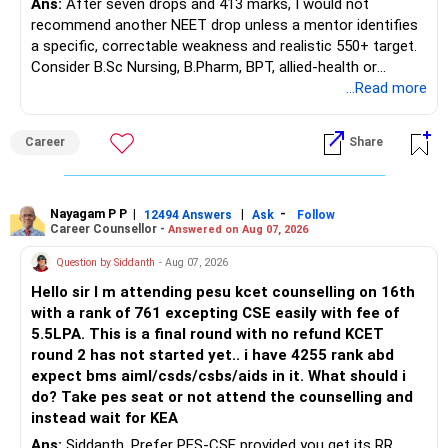
Ans:
After seven drops and 413 marks, I would not
– Maturity value
recommend another NEET drop unless a mentor identifies
– Remaining premium
a specific, correctable weakness and realistic 550+ target.
– Guaranteed benefits
Consider B.Sc Nursing, B.Pharm, BPT, allied-health or
– Fund value
biotechnology for professional entry. SSC CGL requires
...Read more
– Applicable surrender charges
graduation, so pursue a degree first; choose a course, not
– Tax implications
an indefinite attempt. Aapke Ujjwal Aur Samruddh
– Actual expected return
Career
Share
Bhavishya Ke Liye Dher Saari Shubhkaamnayein!
The large ULIP needs particular attention because
Rediff Gurus Se Judkar Rojgaar | Paisa | Sehat | Rishtey Ke
substantial premiums are still pending.
Baare Mein Aur Jaankari Paaiye.
Nayagam P P
|
|
-
12494 Answers
Ask
Follow
Career Counsellor -
Answered on Aug 07, 2026
After comparing the benefits and surrender value, exiting
unsuitable policies and redirecting money towards suitable
Question by Siddanth
- Aug 07, 2026
mutual funds may be better.
Hello sir I m attending pesu kcet counselling on 16th
with a rank of 761 excepting CSE easily with fee of
Do this only after reviewing the exact policy terms.
5.5LPA. This is a final round with no refund KCET
round 2 has not started yet.. i have 4255 rank abd
» FD Management
expect bms aiml/csds/csbs/aids in it. What should i
do? Take pes seat or not attend the counselling and
Rs.1 crore in FD is a strong safety cushion.
instead wait for KEA
Ans:
Siddanth, Prefer PES-CSE provided you get its RR