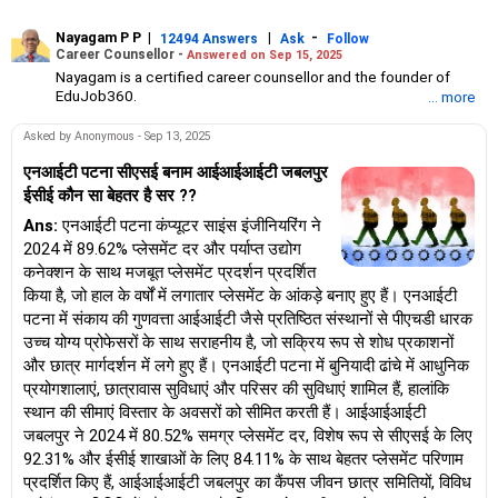
Nayagam P P
|
|
-
12494 Answers
Ask
Follow
Career Counsellor -
Answered on Sep 15, 2025
Nayagam is a certified career counsellor and the founder of
EduJob360.
... more
He started his career as an HR professional and has over 10
years of experience in tutoring and mentoring students from
Asked by Anonymous - Sep 13, 2025
Classes 8 to 12, helping them choose the right stream, course
and college/university.
एनआईटी पटना सीएसई बनाम आईआईआईटी जबलपुर
He also counsels students on how to prepare for entrance
ईसीई कौन सा बेहतर है सर ??
exams for getting admission into reputed universities /colleges
Ans:
एनआईटी पटना कंप्यूटर साइंस इंजीनियरिंग ने
for their graduate/postgraduate courses.
He has guided both fresh graduates and experienced
2024 में 89.62% प्लेसमेंट दर और पर्याप्त उद्योग
professionals on how to write a resume, how to prepare for job
कनेक्शन के साथ मजबूत प्लेसमेंट प्रदर्शन प्रदर्शित
interviews and how to negotiate their salary when joining a new
किया है, जो हाल के वर्षों में लगातार प्लेसमेंट के आंकड़े बनाए हुए हैं। एनआईटी
job.
पटना में संकाय की गुणवत्ता आईआईटी जैसे प्रतिष्ठित संस्थानों से पीएचडी धारक
Nayagam has published an eBook, Professional Resume Writing
Without Googling.
उच्च योग्य प्रोफेसरों के साथ सराहनीय है, जो सक्रिय रूप से शोध प्रकाशनों
He has a postgraduate degree in human resources from Bhartiya
और छात्र मार्गदर्शन में लगे हुए हैं। एनआईटी पटना में बुनियादी ढांचे में आधुनिक
Vidya Bhavan, Delhi, a postgraduate diploma in labour law from
प्रयोगशालाएं, छात्रावास सुविधाएं और परिसर की सुविधाएं शामिल हैं, हालांकि
Madras University, a postgraduate diploma in school counselling
स्थान की सीमाएं विस्तार के अवसरों को सीमित करती हैं। आईआईआईटी
from Symbiosis, Pune, and a certification in child psychology
जबलपुर ने 2024 में 80.52% समग्र प्लेसमेंट दर, विशेष रूप से सीएसई के लिए
from Counsel India.
He has also completed his master’s degree in career counselling
92.31% और ईसीई शाखाओं के लिए 84.11% के साथ बेहतर प्लेसमेंट परिणाम
from ICCC-Mindler and Counsel, India.
प्रदर्शित किए हैं, आईआईआईटी जबलपुर का कैंपस जीवन छात्र समितियों, विविध