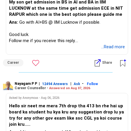
My son get admission in BS in AI and BA in IIM
LUCKNOW at the same time get admission ECE in NIT
Keep the education requirement separately identified.
RAIPUR which one is the best option please guide me
Ans:
Go with AI+BS @ IIM Lucknow if possible.
If a large amount is required for higher education, plan this
before investing for long-term growth.
Good luck.
Follow me if you receive this reply.
» ULIP Policies
Radheshyam
...Read more
This is the area I would review carefully.
Career
Share
You have a large ULIP with Rs.15 lakh annual premium.
Three years are already paid, with Rs.30 lakh still payable.
Nayagam P P
|
|
-
You also have another Rs.10 lakh ULIP and an LIC policy.
12494 Answers
Ask
Follow
Career Counsellor -
Answered on Aug 07, 2026
At your present stage, these policies should not
Asked by Anonymous - Aug 06, 2026
automatically be continued.
Hello sir neet me mera 7th drop tha 413 bn rhe hai up
board ka student hu kya kru any suggestion drop lu ya
Ask for the following details for each policy:
try for any other gov exam like ssc CGL ya koi course
join kru.....
– Current surrender value