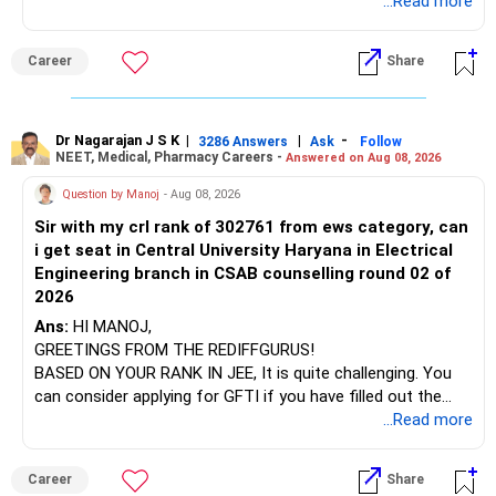
which the institution is affiliated. Typically, the university's
...Read more
name will appear on the degree certificate, not the
institution's name. Start by reviewing the syllabus, then look
Career
Share
at the faculty (especially the turnover rate) and the
infrastructure, like the mechanical labs, which are crucial.
Visit their websites to analyze this information.
Dr Nagarajan J S K
|
|
-
3286 Answers
Ask
Follow
NEET, Medical, Pharmacy Careers -
Answered on Aug 08, 2026
After the second year of your course, consider taking an
AIML course to boost your job employability.
Question by Manoj
- Aug 08, 2026
Sir with my crl rank of 302761 from ews category, can
BEST WISHES.
i get seat in Central University Haryana in Electrical
Engineering branch in CSAB counselling round 02 of
2026
Ans:
HI MANOJ,
GREETINGS FROM THE REDIFFGURUS!
BASED ON YOUR RANK IN JEE, It is quite challenging. You
can consider applying for GFTI if you have filled out the
application.
...Read more
ALL THE BEST.
Career
Share