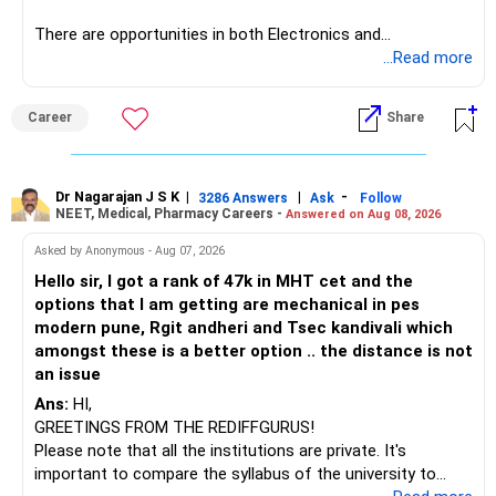
There are opportunities in both Electronics and
Telecommunications (EnTC) and Information Technology
...Read more
(IT). Generally, EnTC is ranked higher than AIDS but lower
than IT. The choice is yours. Given that the field is
Career
Share
constantly evolving, you must be ready to accept various
challenges after graduation. Additionally, consider pursuing
online or part-time courses from reputable organizations
to enhance your job prospects.
Dr Nagarajan J S K
|
|
-
3286 Answers
Ask
Follow
NEET, Medical, Pharmacy Careers -
Answered on Aug 08, 2026
BEST WISHES.
Asked by Anonymous - Aug 07, 2026
Hello sir, I got a rank of 47k in MHT cet and the
options that I am getting are mechanical in pes
modern pune, Rgit andheri and Tsec kandivali which
amongst these is a better option .. the distance is not
an issue
Ans:
HI,
GREETINGS FROM THE REDIFFGURUS!
Please note that all the institutions are private. It's
important to compare the syllabus of the university to