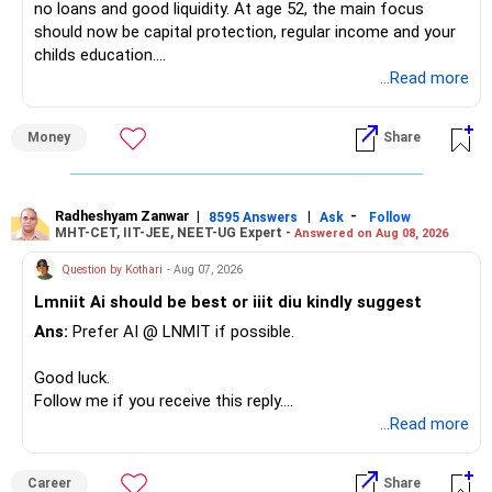
no loans and good liquidity. At age 52, the main focus
should now be capital protection, regular income and your
childs education.
...Read more
» Overall Financial Position
Money
Share
– Your Rs.1 crore FD provides a strong safety base.
– You have around Rs.15 lakh separately for emergencies.
– Your second flat can provide additional capital if sold.
– The plot is another existing asset, but need not be
Radheshyam Zanwar
|
|
-
8595 Answers
Ask
Follow
MHT-CET, IIT-JEE, NEET-UG Expert -
Answered on Aug 08, 2026
increased.
– Your term insurance is already fully paid.
Question by Kothari
- Aug 07, 2026
– Family health insurance provides important protection.
Lmniit Ai should be best or iiit diu kindly suggest
– Most importantly, you have no EMI or outstanding loan.
Ans:
Prefer AI @ LNMIT if possible.
Overall, your financial position looks comfortable.
Good luck.
» Your Retirement Requirement
Follow me if you receive this reply.
Radheshyam
...Read more
Your present expenses are around Rs.50,000 to Rs.60,000
monthly.
Career
Share