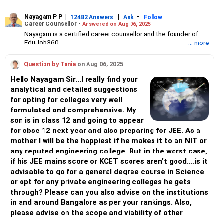
Nayagam P P
|
|
-
12482 Answers
Ask
Follow
Career Counsellor -
Answered on Aug 06, 2025
Nayagam is a certified career counsellor and the founder of
EduJob360.
... more
He started his career as an HR professional and has over 10
years of experience in tutoring and mentoring students from
Question by Tania
on Aug 06, 2025
Classes 8 to 12, helping them choose the right stream, course
and college/university.
Hello Nayagam Sir...I really find your
He also counsels students on how to prepare for entrance
analytical and detailed suggestions
exams for getting admission into reputed universities /colleges
for opting for colleges very well
for their graduate/postgraduate courses.
He has guided both fresh graduates and experienced
formulated and comprehensive. My
professionals on how to write a resume, how to prepare for job
son is in class 12 and going to appear
interviews and how to negotiate their salary when joining a new
for cbse 12 next year and also preparing for JEE. As a
job.
mother I will be the happiest if he makes it to an NIT or
Nayagam has published an eBook, Professional Resume Writing
Without Googling.
any reputed engineering college. But in the worst case,
He has a postgraduate degree in human resources from Bhartiya
if his JEE mains score or KCET scores aren't good....is it
Vidya Bhavan, Delhi, a postgraduate diploma in labour law from
advisable to go for a general degree course in Science
Madras University, a postgraduate diploma in school counselling
or opt for any private engineering colleges he gets
from Symbiosis, Pune, and a certification in child psychology
from Counsel India.
through? Please can you also advise on the institutions
He has also completed his master’s degree in career counselling
in and around Bangalore as per your rankings. Also,
from ICCC-Mindler and Counsel, India.
please advise on the scope and viability of other