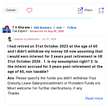
Career
Share
T S Khurana
|
|
-
569 Answers
Ask
Follow
Tax Expert -
Answered on Aug 05, 2026
Question by Madhukar
- Jul 31, 2026
I had retired on 31st October 2023 at the age of 60
and I didn’t withdraw my money till now assuming that
i would earn interest for 3 years post retirement ie till
31st October 2026 . 1. Is my assumption right? 2. Is
the interst accrued for 3 years post retirement at the
age of 60, non taxable?
Ans:
Please specify the funds you didn't withdraw. Your
Gratuity, Leave Salary/encashment or Provident Funds etc.
Most welcome for further clarifications, if any.
Thanks.
...Read more