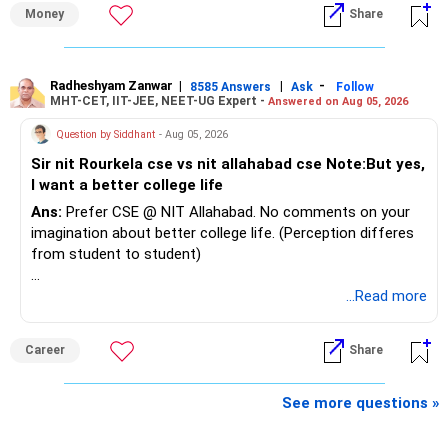
Money
Share
Radheshyam Zanwar
|
|
-
8585 Answers
Ask
Follow
MHT-CET, IIT-JEE, NEET-UG Expert -
Answered on Aug 05, 2026
Question by Siddhant
- Aug 05, 2026
Sir nit Rourkela cse vs nit allahabad cse Note:But yes,
I want a better college life
Ans:
Prefer CSE @ NIT Allahabad. No comments on your
imagination about better college life. (Perception differes
from student to student)
Good luck.
...Read more
Follow me if you receive this reply.
Radheshyam
Career
Share
See more questions »