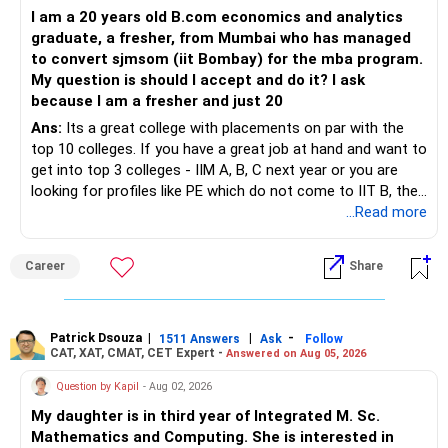
» Finally
I am a 20 years old B.com economics and analytics
– Plan redemptions carefully to improve post-tax returns.
graduate, a fresher, from Mumbai who has managed
– Focus on asset allocation rather than chasing the best-
to convert sjmsom (iit Bombay) for the mba program.
» Future Wealth Building
performing fund.
My question is should I accept and do it? I ask
because I am a fresher and just 20
– Increase your SIP whenever income increases.
– Invest for at least 7 to 10 years.
Ans:
Its a great college with placements on par with the
top 10 colleges. If you have a great job at hand and want to
– Invest bonuses and incentives instead of spending them.
– Stay with quality actively managed mutual funds.
get into top 3 colleges - IIM A, B, C next year or you are
looking for profiles like PE which do not come to IIT B, then
– Review your portfolio once every year.
– Annual review and disciplined holding can improve the
you can wait. Else take it up.
...Read more
probability of achieving your target returns.
– Maintain proper asset allocation.
Best Regards,
Career
Share
– Stay invested for the long term.
K. Ramalingam, MBA, CFP,
– Avoid reacting to short-term market movements.
Patrick Dsouza
|
|
-
1511 Answers
Ask
Follow
AMFI-Registered MFD – ARN 4188
CAT, XAT, CMAT, CET Expert -
Answered on Aug 05, 2026
» Finally
www.holisticinvestment.in
Question by Kapil
- Aug 02, 2026
– Your financial discipline has already created a strong
My daughter is in third year of Integrated M. Sc.
foundation.
https://www.linkedin.com/in/ramalingamcfp/
Mathematics and Computing. She is interested in