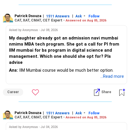
– Use it only for emergencies.
» Risk Management
Patrick Dsouza
|
|
-
1511 Answers
Ask
Follow
» Insurance Review
CAT, XAT, CMAT, CET Expert -
Answered on Aug 05, 2026
– Review the portfolio once every year.
– Ensure adequate health insurance for yourself and family.
Asked by Anonymous - Jul 08, 2026
– Rebalance if one category grows much faster than
My daughter already got an admission navi mumbai
– Maintain sufficient term insurance if anyone depends on
others.
nmims MBA tech program. She got a call for PI from
your income.
IIM mumbai for bs program in digital science and
– Avoid frequent buying and selling based on market news.
management. Which one should she opt for? Pls
– Review insurance cover every few years.
advise
– Stay invested through market corrections.
Ans:
IIM Mumbai course would be much better option.
» Tax Planning
...Read more
» Tax Aspects
– Invest with a long-term approach.
– Equity mutual fund gains held for more than one year
Career
Share
– Avoid frequent buying and selling.
qualify as long-term capital gains.
– If you sell equity mutual funds, remember that LTCG
– LTCG above Rs 1.25 lakh is taxed at 12.5%.
Patrick Dsouza
|
|
-
1511 Answers
Ask
Follow
above Rs.1.25 lakh is taxed at 12.5%.
CAT, XAT, CMAT, CET Expert -
Answered on Aug 05, 2026
– STCG is taxed at 20%.
– STCG on equity mutual funds is taxed at 20%.
Asked by Anonymous - Jul 04, 2026