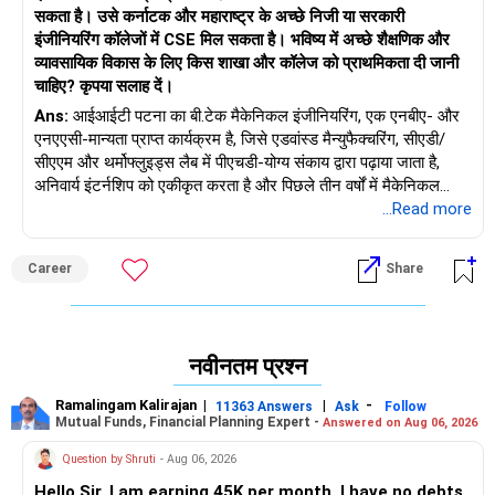
सकता है। उसे कर्नाटक और महाराष्ट्र के अच्छे निजी या सरकारी
इंजीनियरिंग कॉलेजों में CSE मिल सकता है। भविष्य में अच्छे शैक्षणिक और
व्यावसायिक विकास के लिए किस शाखा और कॉलेज को प्राथमिकता दी जानी
चाहिए? कृपया सलाह दें।
Ans:
आईआईटी पटना का बी.टेक मैकेनिकल इंजीनियरिंग, एक एनबीए- और
एनएएसी-मान्यता प्राप्त कार्यक्रम है, जिसे एडवांस्ड मैन्युफैक्चरिंग, सीएडी/
सीएएम और थर्मोफ्लुइड्स लैब में पीएचडी-योग्य संकाय द्वारा पढ़ाया जाता है,
अनिवार्य इंटर्नशिप को एकीकृत करता है और पिछले तीन वर्षों में मैकेनिकल
छात्रों के लिए 81.5% प्लेसमेंट दर दर्ज करता है। गोवा और हैदराबाद परिसरों
...Read more
में बिट्स पिलानी का ईसीई, अत्याधुनिक वीएलएसआई, संचार और आईओटी लैब
के साथ एनबीए-मान्यता प्राप्त, ~81% समग्र प्लेसमेंट स्थिरता को बनाए
Career
Share
रखता है, जिसमें ईसीई समूह आमतौर पर इस प्रवृत्ति से मेल खाते हैं। कर्नाटक
और महाराष्ट्र के शीर्ष संस्थानों में सीएसई कार्यक्रम - जैसे कि सीओईपी पुणे,
वीजेटीआई मुंबई, पीईएससीई मांड्या और डीएससीई बेंगलुरु - एनएएसी ए+/
एनबीए मान्यता, विशेष एआई/एमएल और डेटा-विज्ञान सुविधाएं, मजबूत कॉर्पोरेट
नवीनतम प्रश्न
टाई-अप और 80-90% शाखा-वार प्लेसमेंट रिकॉर्ड को जोड़ते हैं। मान्यता
गुणवत्ता और वैश्विक मान्यता सुनिश्चित करती है; संकाय विशेषज्ञता कठोर
Ramalingam Kalirajan
|
|
-
11363 Answers
Ask
Follow
पाठ्यक्रम को आगे बढ़ाती है; आधुनिक अवसंरचना (लैब, मेकरस्पेस) व्यावहारिक
Mutual Funds, Financial Planning Expert -
Answered on Aug 06, 2026
शिक्षा को आधार प्रदान करती है; उद्योग सहयोग और इंटर्नशिप रोजगार क्षमता
Question by Shruti
- Aug 06, 2026
को बढ़ाती है; और लगातार प्लेसमेंट दरें निरंतर भर्तीकर्ता के आत्मविश्वास को
दर्शाती हैं।
Hello Sir, I am earning 45K per month. I have no debts