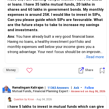
or loans. I have 35 lakhs mutual funds, 20 lakhs in
संस्तुति: (वरीयता क्रम)
shares and 60 lakhs in government bonds. My monthly
आपके बेटे की अखिल भारतीय रैंक और राज्य कोटा को देखते हुए, आईआईटी
expenses is around 25K. I would like to invest in SIPs,
पटना (यदि स्थान आपके बेटे के लिए ठीक है) की संस्तुति है, इसकी मजबूत
Can you please guide which SIPs are favourable. What
कोर-इंजीनियरिंग ट्रेनिंग और विश्वसनीय 81.5% प्लेसमेंट के लिए
are the future steps to take to increase my savings
मैकेनिकल। इसके बाद, अत्याधुनिक इलेक्ट्रॉनिक्स एक्सपोजर और ~81%
and investments.
प्लेसमेंट स्थिरता के लिए बिट्स गोवा/हैदराबाद ईसीई चुनें। बाजार-उन्मुख
Ans:
You have already built a very good financial base.
कंप्यूटिंग भूमिकाओं के लिए, उसी क्रम में सीओईपी पुणे सीएसई, वीजेटीआई
Having no loans, a healthy investment portfolio and
मुंबई सीएसई और आरवीसीई-बेंगलुरु सीएसई पर विचार करें, उनके 85-90%
monthly expenses well below your income gives you a
शाखा प्लेसमेंट और प्रीमियर लैब का लाभ उठाएं। प्रवेश और समृद्ध भविष्य के
strong advantage. Your next focus should be on improving
लिए शुभकामनाएँ!
long-term wealth through disciplined SIPs and regular
...Read more
portfolio reviews.
&करियर पर अधिक जानने के लिए RediffGURUS का अनुसरण करें | पैसा
| स्वास्थ्य | रिश्ते'.
Money
Share
» My Assessment
– Your total investment corpus is already well diversified.
Ramalingam Kalirajan
|
|
-
11363 Answers
Ask
Follow
Mutual Funds, Financial Planning Expert -
Answered on Aug 06, 2026
– Mutual funds of Rs.35 lakhs provide long-term growth.
Question by Kiran
- Aug 04, 2026
– Shares worth Rs.20 lakhs can create wealth if the
i have 5 lakhs to invest in mutual funds which can give
portfolio quality is good.