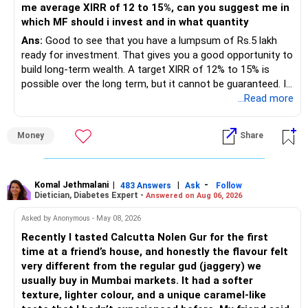
me average XIRR of 12 to 15%, can you suggest me in
which MF should i invest and in what quantity
– Government bonds of Rs.60 lakhs give stability and
regular income.
Ans:
Good to see that you have a lumpsum of Rs.5 lakh
ready for investment. That gives you a good opportunity to
– No debt is a big positive.
build long-term wealth. A target XIRR of 12% to 15% is
possible over the long term, but it cannot be guaranteed. It
– Monthly expenses of around Rs.25,000 are well under
depends on market conditions, investment period and
...Read more
control.
staying invested through market cycles.
Money
Share
– Overall, your financial position looks healthy.
» My Assessment
» SIP Strategy
– If your investment horizon is at least 7 to 10 years, an
equity mutual fund portfolio is a suitable choice.
Komal Jethmalani
|
|
-
483 Answers
Ask
Follow
Dietician, Diabetes Expert -
Answered on Aug 06, 2026
– Continue investing through SIPs every month.
– Avoid putting the entire amount into one fund category.
Asked by Anonymous - May 08, 2026
– Allocate a larger share towards Flexi Cap Funds.
Recently I tasted Calcutta Nolen Gur for the first
– A diversified portfolio helps reduce risk and improves
time at a friend’s house, and honestly the flavour felt
– Add exposure to Large & Mid Cap Funds.
consistency.
very different from the regular gud (jaggery) we
usually buy in Mumbai markets. It had a softer
– Keep a meaningful allocation to Mid Cap Funds.
» Suggested Allocation
texture, lighter colour, and a unique caramel-like