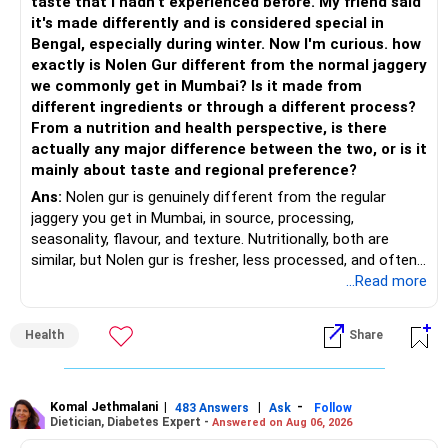
taste that I hadn’t experienced before. My friend said
– Add a limited allocation to Small Cap Funds for long-term
– Flexi Cap Fund – 35% (Rs.1.75 lakh)
it's made differently and is considered special in
wealth creation.
Bengal, especially during winter. Now I'm curious. how
Invests across large, mid and small companies.
exactly is Nolen Gur different from the normal jaggery
– Avoid putting too much into one category.
Provides flexibility as market conditions change.
we commonly get in Mumbai? Is it made from
different ingredients or through a different process?
– Invest consistently in all market conditions.
– Large & Mid Cap Fund – 25% (Rs.1.25 lakh)
From a nutrition and health perspective, is there
actually any major difference between the two, or is it
– Increase SIP amount every year with salary hikes.
Gives stability from large companies.
mainly about taste and regional preference?
Adds growth through quality mid-cap stocks.
Ans:
Nolen gur is genuinely different from the regular
» Asset Allocation Review
jaggery you get in Mumbai, in source, processing,
– Mid Cap Fund – 20% (Rs.1.00 lakh)
seasonality, flavour, and texture. Nutritionally, both are
– Your government bond allocation is relatively high.
similar, but Nolen gur is fresher, less processed, and often
Good wealth creation potential.
lower in mineral impurities, which gives it that clean,
...Read more
– This gives good safety but may reduce long-term wealth
Suitable for long-term investors.
caramel?like taste. Nolen gur has different ingredient, date
creation.
palm sap vs sugarcane in normal jaggery. Nutritionally, both
– Small Cap Fund – 10% (Rs.50,000)
Health
Share
are similar. Nolen gur is not a “healthier” sweetener. It is
– Future surplus can be directed more towards equity
simply fresher, more artisanal and more flavourful
mutual funds.
Higher risk but higher return potential.
Both should be consumed in moderation. In Bengal, it is
Keep allocation limited.
seasonal , handcrafted and made from date palm sap (rare
Komal Jethmalani
|
|
-
– Avoid making sudden changes to existing investments.
483 Answers
Ask
Follow
Dietician, Diabetes Expert -
Answered on Aug 06, 2026
outside Bengal)
– Multi Asset Fund – 10% (Rs.50,000)