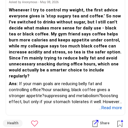
– Shift gradually based on your comfort level.
Asked by Anonymous - May 08, 2026
Adds some stability through diversified asset allocation.
Whenever I try to control my weight, the first advice
» Share Portfolio Review
Helps reduce overall portfolio volatility.
everyone gives is ‘stop sugary tea and coffee.’ So now
I've switched to drinks without sugar, but I still can't
– Review every stock once a year.
» Should You Invest All At Once?
decide what makes more sense for daily use - black
tea or black coffee. My gym friend says coffee helps
– Remove weak businesses if required.
– If the money is already available and your horizon is long,
burn more calories and keeps appetite under control,
investing in a staggered manner over 3 to 6 months can
while my colleague says too much black coffee can
– Avoid holding too many stocks.
reduce timing risk.
increase acidity and stress, so tea is the safer option.
Since I’m mainly trying to reduce belly fat and avoid
– Focus on quality over quantity.
– Keep the uninvested amount in a liquid mutual fund until
unnecessary snacking during office hours, which one
deployment.
would actually be a smarter choice to include
– If managing stocks becomes difficult, future
regularly?
investments can be routed through mutual funds.
» Return Expectations
Ans:
If your main goals are reducing belly fat and
controlling office?hour snacking, black coffee gives a
» Emergency Planning
– A well-managed diversified portfolio has the potential to
stronger appetite?suppressing and metabolism?boosting
generate around 12% to 15% XIRR over a long period.
effect, but only if your stomach tolerates it well. However,
– Keep around 6 to 12 months of expenses in liquid
if you struggle with acidity, stress, or jitteriness, black tea
...Read more
savings.
– Some years may deliver much higher returns.
is the smarter daily choice. Your belly fat will respond most
to consistent calorie control, protein?rich meals, fiber?rich
– Keep this amount separate from long-term investments.
– Some years may even give negative returns. Patience is
Health
Share
snacks, daily exercise and reducing late?night eating.
very imp.