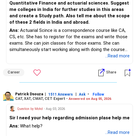
Quantitative Finance and actuarial sciences. Suggest
– Continue building wealth through regular SIPs and
me colleges in India for further studies in this areas
disciplined investing.
and create a Study path. Also tell me about the scope
of these 2 fields in India and abroad.
– A balanced mix of Flexi Cap, Large & Mid Cap, Mid Cap
Ans:
Actuarial Scince is a correspondence course like CA,
and Small Cap funds can support long-term growth.
CS, etc. She has to register for the exams and write those
exams. She can join classes for those exams. She can
– Regular reviews, higher SIPs and patience will play a bigger
simultaneously start working along with doing the course
role than trying to time the market.
preferably in relevant field.
...Read more
Best Regards,
Career
Share
K. Ramalingam, MBA, CFP,
AMFI-Registered MFD – ARN 4188
Patrick Dsouza
|
|
-
1511 Answers
Ask
Follow
CAT, XAT, CMAT, CET Expert -
Answered on Aug 05, 2026
www.holisticinvestment.in
Question by Mohd
- Aug 03, 2026
https://www.linkedin.com/in/ramalingamcfp/
Sir I need your help regarding admission plase help me
Ans:
What help?
...Read more