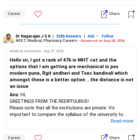
(IT). Generally, EnTC is ranked higher than AIDS but lower
than IT. The choice is yours. Given that the field is
Career
Share
constantly evolving, you must be ready to accept various
challenges after graduation. Additionally, consider pursuing
online or part-time courses from reputable organizations
to enhance your job prospects.
Dr Nagarajan J S K
|
|
-
3286 Answers
Ask
Follow
NEET, Medical, Pharmacy Careers -
Answered on Aug 08, 2026
BEST WISHES.
Asked by Anonymous - Aug 07, 2026
Hello sir, I got a rank of 47k in MHT cet and the
options that I am getting are mechanical in pes
modern pune, Rgit andheri and Tsec kandivali which
amongst these is a better option .. the distance is not
an issue
Ans:
HI,
GREETINGS FROM THE REDIFFGURUS!
Please note that all the institutions are private. It's
important to compare the syllabus of the university to
which the institution is affiliated. Typically, the university's
...Read more
name will appear on the degree certificate, not the
institution's name. Start by reviewing the syllabus, then look
Career
Share