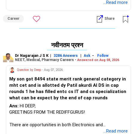
चलो। भगवान आपका भला करे। प्रोफेसर...... :)
...Read more
Career
Share
नवीनतम प्रश्न
Dr Nagarajan J S K
|
|
-
3286 Answers
Ask
Follow
NEET, Medical, Pharmacy Careers -
Answered on Aug 08, 2026
Question by Deep
- Aug 07, 2026
My son got 8494 state merit rank general category in
mht cet and is allotted dy Patil akurdi AI DS in cap
rounds 1 he has filled entc cs IT and cs specialization
what can be expect by the end of cap rounds
Ans:
HI DEEP,
GREETINGS FROM THE REDIFFGURUS!
There are opportunities in both Electronics and
Telecommunications (EnTC) and Information Technology
...Read more