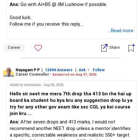
Ans:
Go with AI+BS @ IIM Lucknow if possible.
If a large amount is required for higher education, plan this
before investing for long-term growth.
Good luck.
Follow me if you receive this reply.
» ULIP Policies
Radheshyam
...Read more
This is the area I would review carefully.
Career
Share
You have a large ULIP with Rs.15 lakh annual premium.
Three years are already paid, with Rs.30 lakh still payable.
Nayagam P P
|
|
-
You also have another Rs.10 lakh ULIP and an LIC policy.
12494 Answers
Ask
Follow
Career Counsellor -
Answered on Aug 07, 2026
At your present stage, these policies should not
Asked by Anonymous - Aug 06, 2026
automatically be continued.
Hello sir neet me mera 7th drop tha 413 bn rhe hai up
board ka student hu kya kru any suggestion drop lu ya
Ask for the following details for each policy:
try for any other gov exam like ssc CGL ya koi course
join kru.....
– Current surrender value
Ans:
After seven drops and 413 marks, I would not
– Maturity value
recommend another NEET drop unless a mentor identifies
– Remaining premium
a specific, correctable weakness and realistic 550+ target.
– Guaranteed benefits