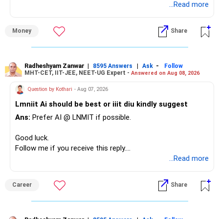
...Read more
» Overall Financial Position
Money
Share
– Your Rs.1 crore FD provides a strong safety base.
– You have around Rs.15 lakh separately for emergencies.
– Your second flat can provide additional capital if sold.
– The plot is another existing asset, but need not be
Radheshyam Zanwar
|
|
-
8595 Answers
Ask
Follow
MHT-CET, IIT-JEE, NEET-UG Expert -
Answered on Aug 08, 2026
increased.
– Your term insurance is already fully paid.
Question by Kothari
- Aug 07, 2026
– Family health insurance provides important protection.
Lmniit Ai should be best or iiit diu kindly suggest
– Most importantly, you have no EMI or outstanding loan.
Ans:
Prefer AI @ LNMIT if possible.
Overall, your financial position looks comfortable.
Good luck.
» Your Retirement Requirement
Follow me if you receive this reply.
Radheshyam
...Read more
Your present expenses are around Rs.50,000 to Rs.60,000
monthly.
Career
Share
Since you are already retired, your investments should now
generate stable income.