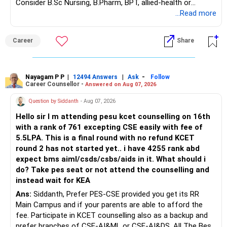
Consider B.Sc Nursing, B.Pharm, BPT, allied-health or
– Fund value
biotechnology for professional entry. SSC CGL requires
...Read more
– Applicable surrender charges
graduation, so pursue a degree first; choose a course, not
– Tax implications
an indefinite attempt. Aapke Ujjwal Aur Samruddh
– Actual expected return
Career
Share
Bhavishya Ke Liye Dher Saari Shubhkaamnayein!
The large ULIP needs particular attention because
Rediff Gurus Se Judkar Rojgaar | Paisa | Sehat | Rishtey Ke
substantial premiums are still pending.
Baare Mein Aur Jaankari Paaiye.
Nayagam P P
|
|
-
12494 Answers
Ask
Follow
Career Counsellor -
Answered on Aug 07, 2026
After comparing the benefits and surrender value, exiting
unsuitable policies and redirecting money towards suitable
Question by Siddanth
- Aug 07, 2026
mutual funds may be better.
Hello sir I m attending pesu kcet counselling on 16th
with a rank of 761 excepting CSE easily with fee of
Do this only after reviewing the exact policy terms.
5.5LPA. This is a final round with no refund KCET
round 2 has not started yet.. i have 4255 rank abd
» FD Management
expect bms aiml/csds/csbs/aids in it. What should i
do? Take pes seat or not attend the counselling and
Rs.1 crore in FD is a strong safety cushion.
instead wait for KEA
Ans:
Siddanth, Prefer PES-CSE provided you get its RR
But keeping the entire retirement corpus in FDs may reduce
Main Campus and if your parents are able to afford the
long-term growth.
fee. Participate in KCET counselling also as a backup and
prefer branches of CSE-AI&ML or CSE-AI&DS. All The Best