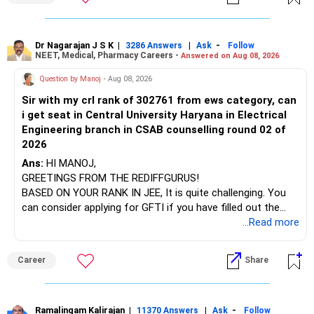
at the faculty (especially the turnover rate) and the
infrastructure, like the mechanical labs, which are crucial.
Visit their websites to analyze this information.
Dr Nagarajan J S K
|
|
-
3286 Answers
Ask
Follow
NEET, Medical, Pharmacy Careers -
Answered on Aug 08, 2026
After the second year of your course, consider taking an
AIML course to boost your job employability.
Question by Manoj
- Aug 08, 2026
Sir with my crl rank of 302761 from ews category, can
BEST WISHES.
i get seat in Central University Haryana in Electrical
Engineering branch in CSAB counselling round 02 of
2026
Ans:
HI MANOJ,
GREETINGS FROM THE REDIFFGURUS!
BASED ON YOUR RANK IN JEE, It is quite challenging. You
can consider applying for GFTI if you have filled out the
application.
...Read more
ALL THE BEST.
Career
Share
Ramalingam Kalirajan
|
|
-
11370 Answers
Ask
Follow