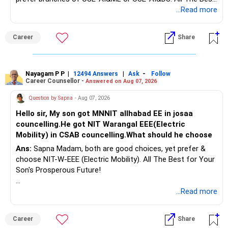
Interest income is also taxable as per applicable rules.
for Your Prosperous Future!
...Read more
Therefore, gradually creating a diversified portfolio can be
Follow RediffGURUS to Know More on 'Careers | Money |
considered.
Career
Share
Health | Relationships'.
Do not move the entire FD amount into equity at one time.
Nayagam P P
|
|
-
12494 Answers
Ask
Follow
A phased approach is more suitable for a retired investor.
Career Counsellor -
Answered on Aug 07, 2026
» Second Flat
Question by Sapna
- Aug 07, 2026
Hello sir, My son got MNNIT allhabad EE in josaa
You are considering selling the second flat for around
councelling.He got NIT Warangal EEE(Electric
Rs.55 lakh.
Mobility) in CSAB councelling.What should he choose
Ans:
Sapna Madam, both are good choices, yet prefer &
If there is no personal use for it, selling it can simplify your
choose NIT-W-EEE (Electric Mobility). All The Best for Your
finances.
Son's Prosperous Future!
The proceeds can be allocated towards:
Follow RediffGURUS to Know More on 'Careers | Money |
...Read more
Health | Relationships'.
– Child education
– Retirement income
Career
Share
– Emergency reserves