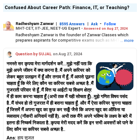
Confused About Career Path: Finance, IT, or Teaching?
Radheshyam Zanwar
|
|
-
8595 Answers
Ask
Follow
MHT-CET, IIT-JEE, NEET-UG Expert -
Answered on Aug 27, 2024
Radheshyam Zanwar is the founder of Zanwar Classes which
prepares aspirants for competitive exams such as MHT-CET, IIT-
... more
JEE and NEET-UG.
Based in Aurangabad, Maharashtra, it provides coaching for
Question by SUJAL
on Aug 27, 2024
Class 10 and Class 12 students as well.
Since the last 25 years, Radheshyam has been teaching
नमस्ते सर कृपया मेरा मार्गदर्शन करें...मुझे नहीं पता कि
mathematics to Class 11 and Class 12 students and coaching
मुझे अपने जीवन में क्या करना है..मैं अपने करियर को
them for engineering and medical entrance examinations.
लेकर बहुत उलझन में हूँ और तनाव में हूँ..मैं आपसे पूछना
Radheshyam completed his civil engineering from the
Government Engineering College in Aurangabad.
चाहता हूँ कि मेरे लिए कौन सा करियर सबसे अच्छा है..मैं
गुजराती परिवार से हूँ..मैं वित्त या आईटी या शिक्षण क्षेत्र
में ही काम करना चाहता हूँ (अभी तक मैं यही सोचता हूँ)..मुझे गणित विषय पसंद
है..मैं संभव हो तो गुजरात में ही बसना चाहता हूँ. और मैं ऐसा करियर चुनना चाहता
हूँ जिसमें मैं अपना खुद का कुछ कर सकूँ जैसे कि अपना खुद का ऑफिस या
व्यवसाय (नौकरी अनिवार्य नहीं है). अभी तक मैंने अपने भविष्य के लक्ष्य के बारे में
इतना ही निष्कर्ष निकाला है..कृपया मेरी मदद करें कि इन सभी अवसरों को पाने के
लिए कौन सा करियर सबसे अच्छा है..
Ans:
हाय सुजल