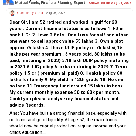
Mutual Funds, Financial Planning Expert -
Answered on Aug 08, 2026
Question by Vithal
- Aug 08, 2026
Dear Sir, I am 52 retired and worked in gulf for 20
years . Current financial status is as follows 1. FD in
bank 1 Cr. 2. I own 2 flats . One I use for self and other
one want to sell approx value 55 lakhs 3. Own a plot
approx 75 lakhs 4. I have ULIP policy of 75 lakhs( 15
lakhs per year premium , 3 years paid, 30 lakhs to be
paid, maturing in 2033) 5.10 lakh ULIP policy maturing
in 2031 6. LIC policy 6 lakhs maturing in 2029 7. Term
policy 1.5 cr ( premium all paid) 8. Heakth policy 60
lakhs for family 9. My child in 12th grade 10. No emi
no loan 11 Emergency fund around 15 lakhs in bank
My current monthly expense 50 to 60k per month.
Could you please analyse my financial status and
advice Regards,
Ans:
You have built a strong financial base, especially with
no loans and good liquidity. At age 52, the main focus
should now be capital protection, regular income and your
childs education.