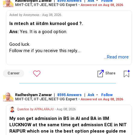
Radheshyam Zanwar
|
|
-
8595 Answers
Ask
Follow
MHT-CET, IIT-JEE, NEET-UG Expert -
Answered on Aug 08, 2026
I would not put the entire Rs.1 crore FD into equity.
Asked by Anonymous - Aug 08, 2026
Instead, create a proper mix of:
Is mtech at iiitdm kurnool good ?.
Ans:
Yes. It is a good option.
– Safe fixed-income investments for near-term expenses.
– High-quality mutual funds for long-term growth.
Good luck.
– Adequate bank liquidity for emergencies.
Follow me if you receive this reply.
– A separate education corpus for your child.
Radheshyam
...Read more
This can give you both stability and growth.
Career
Share
» Childs Education
Your child is already in 12th grade.
Radheshyam Zanwar
|
|
-
8595 Answers
Ask
Follow
MHT-CET, IIT-JEE, NEET-UG Expert -
Answered on Aug 08, 2026
Therefore, this is your immediate financial priority.
Question by APPALARAJU
- Aug 08, 2026
Do not take high equity risk with money needed soon.
My son get admission in BS in AI and BA in IIM
LUCKNOW at the same time get admission ECE in NIT
Keep the education requirement separately identified.
RAIPUR which one is the best option please guide me