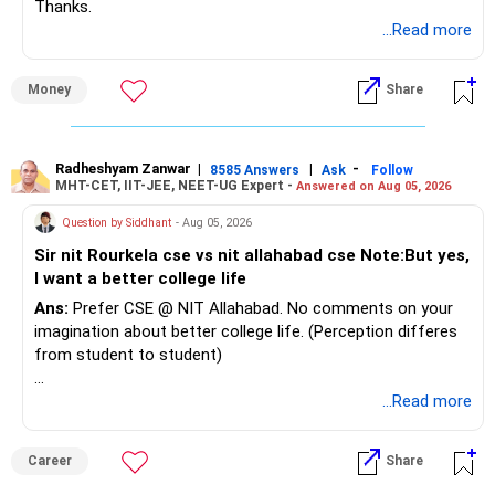
Thanks.
...Read more
Money
Share
Radheshyam Zanwar
|
|
-
8585 Answers
Ask
Follow
MHT-CET, IIT-JEE, NEET-UG Expert -
Answered on Aug 05, 2026
Question by Siddhant
- Aug 05, 2026
Sir nit Rourkela cse vs nit allahabad cse Note:But yes,
I want a better college life
Ans:
Prefer CSE @ NIT Allahabad. No comments on your
imagination about better college life. (Perception differes
from student to student)
Good luck.
...Read more
Follow me if you receive this reply.
Radheshyam
Career
Share