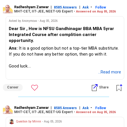
Radheshyam Zanwar
|
|
-
8585 Answers
Ask
Follow
MHT-CET, IIT-JEE, NEET-UG Expert -
Answered on Aug 05, 2026
Asked by Anonymous - Aug 05, 2026
Dear Sir , How is NFSU Gandhinagar BBA MBA 5yrar
Integrated Course after complition carrier
opportunity.
Ans:
It is a good option but not a top-tier MBA substitute.
If you do not have any better option, then go with it.
Good luck.
Follow me if you receive this reply.
...Read more
Radheshyam
Career
Share
Radheshyam Zanwar
|
|
-
8585 Answers
Ask
Follow
MHT-CET, IIT-JEE, NEET-UG Expert -
Answered on Aug 05, 2026
Question by Mirvin
- Aug 05, 2026