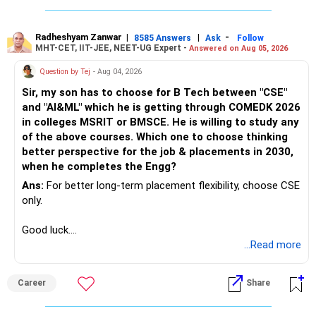
Radheshyam Zanwar
|
|
-
8585 Answers
Ask
Follow
MHT-CET, IIT-JEE, NEET-UG Expert -
Answered on Aug 05, 2026
Question by Tej
- Aug 04, 2026
Sir, my son has to choose for B Tech between "CSE"
and "AI&ML" which he is getting through COMEDK 2026
in colleges MSRIT or BMSCE. He is willing to study any
of the above courses. Which one to choose thinking
better perspective for the job & placements in 2030,
when he completes the Engg?
Ans:
For better long-term placement flexibility, choose CSE
only.
Good luck.
Follow me if you receive this reply.
...Read more
Radheshyam
Career
Share