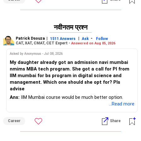
April 1, 2024, and that it is still valid according to JoSAA
rules. Your JEE Main score or rank will stay the same, but if
you chose the right place during counseling, it may be
counted toward the EWS reservation. After JEE Advanced,
नवीनतम प्रश्न
when entry for JoSAA 2025 starts, pick "EWS" as your
category. All the best for your admissions!
Patrick Dsouza
|
|
-
1511 Answers
Ask
Follow
CAT, XAT, CMAT, CET Expert -
Answered on Aug 05, 2026
Follow RediffGURUS to Know more on 'Careers | Health |
Asked by Anonymous - Jul 08, 2026
Money | Relationships'.
My daughter already got an admission navi mumbai
nmims MBA tech program. She got a call for PI from
IIM mumbai for bs program in digital science and
management. Which one should she opt for? Pls
advise
Ans:
IIM Mumbai course would be much better option.
...Read more
Career
Share