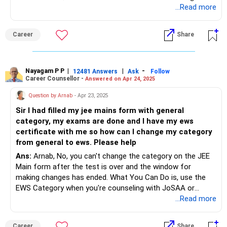
विंडो" का इंतज़ार करें। घोषणाओं के लिए नियमित रूप से NTA-JEE वेबसाइट
...Read more
पर जाएँ।
Career
Share
अगर आपको तुरंत जवाब चाहिए तो मुझे फ़ॉलो करें। नहीं तो फिर से पूछें।
धन्यवाद
राधेश्याम
Nayagam P P
|
|
-
12481 Answers
Ask
Follow
Career Counsellor -
Answered on Apr 24, 2025
Question by Arnab
- Apr 23, 2025
Sir I had filled my jee mains form with general
category, my exams are done and I have my ews
certificate with me so how can I change my category
from general to ews. Please help
Ans:
Arnab, No, you can't change the category on the JEE
Main form after the test is over and the window for
making changes has ended. What You Can Do is, use the
EWS Category when you're counseling with JoSAA or
CSAB. When you register for JoSAA or CSAB, you can
...Read more
choose the EWS category as long as you send a valid EWS
certificate. Make sure that your certificate was given after
Career
Share