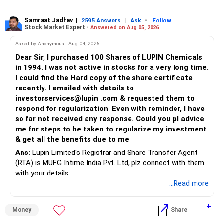
Samraat Jadhav
|
|
-
2595 Answers
Ask
Follow
Stock Market Expert -
Answered on Aug 05, 2026
Asked by Anonymous - Aug 04, 2026
Dear Sir, I purchased 100 Shares of LUPIN Chemicals
in 1994. I was not active in stocks for a very long time.
I could find the Hard copy of the share certificate
recently. I emailed with details to
investorservices@lupin .com & requested them to
respond for regularization. Even with reminder, I have
so far not received any response. Could you pl advice
me for steps to be taken to regularize my investment
& get all the benefits due to me
Ans:
Lupin Limited's Registrar and Share Transfer Agent
(RTA) is MUFG Intime India Pvt. Ltd, plz connect with them
with your details.
...Read more
Money
Share