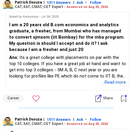
Patrick Dsouza
|
|
-
1511 Answers
Ask
Follow
CAT, XAT, CMAT, CET Expert -
Answered on Aug 05, 2026
Asked by Anonymous - Jul 04, 2026
I am a 20 years old B.com economics and analytics
graduate, a fresher, from Mumbai who has managed
to convert sjmsom (iit Bombay) for the mba program.
My question is should I accept and do it? I ask
because I am a fresher and just 20
Ans:
Its a great college with placements on par with the
top 10 colleges. If you have a great job at hand and want to
get into top 3 colleges - IIM A, B, C next year or you are
looking for profiles like PE which do not come to IIT B, then
you can wait. Else take it up.
...Read more
Career
Share
Patrick Dsouza
|
|
-
1511 Answers
Ask
Follow
CAT, XAT, CMAT, CET Expert -
Answered on Aug 05, 2026