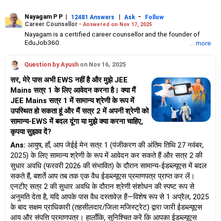
Nayagam P P
|
|
-
12481 Answers
Ask
Follow
Career Counsellor -
Answered on Nov 17, 2025
Nayagam is a certified career counsellor and the founder of
EduJob360.
... more
He started his career as an HR professional and has over 10
years of experience in tutoring and mentoring students from
Question by Ayush
on Nov 16, 2025
Classes 8 to 12, helping them choose the right stream, course
and college/university.
सर, मेरे पास अभी EWS नहीं है और मुझे JEE
He also counsels students on how to prepare for entrance
Mains सत्र 1 के लिए आवेदन करना है। क्या मैं
exams for getting admission into reputed universities /colleges
JEE Mains सत्र 1 में सामान्य श्रेणी के रूप में
for their graduate/postgraduate courses.
He has guided both fresh graduates and experienced
उपस्थित हो सकता हूं और मैं सत्र 2 में अपनी श्रेणी को
professionals on how to write a resume, how to prepare for job
सामान्य-EWS में बदल दूंगा या मुझे क्या करना चाहिए,
interviews and how to negotiate their salary when joining a new
कृपया सुझाव दें?
job.
Nayagam has published an eBook, Professional Resume Writing
Ans:
आयुष, हाँ, आप जेईई मेन सत्र 1 (पंजीकरण की अंतिम तिथि 27 नवंबर,
Without Googling.
2025) के लिए सामान्य श्रेणी के रूप में आवेदन कर सकते हैं और सत्र 2 की
He has a postgraduate degree in human resources from Bhartiya
सुधार अवधि (फरवरी 2026 की संभावित) के दौरान सामान्य-ईडब्ल्यूएस में बदल
Vidya Bhavan, Delhi, a postgraduate diploma in labour law from
सकते हैं, बशर्ते आप तब तक एक वैध ईडब्ल्यूएस प्रमाणपत्र प्राप्त कर लें।
Madras University, a postgraduate diploma in school counselling
from Symbiosis, Pune, and a certification in child psychology
एनटीए सत्र 2 की सुधार अवधि के दौरान श्रेणी संशोधन की स्पष्ट रूप से
from Counsel India.
अनुमति देता है, यदि आपके पास वैध दस्तावेज़ हैं—विशेष रूप से 1 अप्रैल, 2025
He has also completed his master’s degree in career counselling
के बाद सक्षम प्राधिकारी (तहसीलदार/जिला मजिस्ट्रेट) द्वारा जारी ईडब्ल्यूएस
from ICCC-Mindler and Counsel, India.
आय और संपत्ति प्रमाणपत्र। हालाँकि, सुनिश्चित करें कि आपका ईडब्ल्यूएस