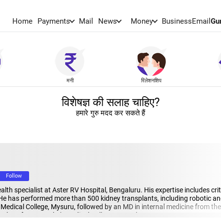
Home
Payments
Mail
News
Money
BusinessEmail
Gu
मनी
रिलेशनशिप
विशेषज्ञ की सलाह चाहिए?
हमारे गुरु मदद कर सकते हैं
Follow
lth specialist at Aster RV Hospital, Bengaluru. His expertise includes crit
He has performed more than 500 kidney transplants, including robotic and
dical College, Mysuru, followed by an MD in internal medicine from the
rology from St John's Medical College, Bengaluru.