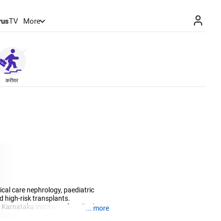
rus
TV
More
करीयर
ical care nephrology, paediatric
 high-risk transplants.
 Karnataka Institute of Medical
... more