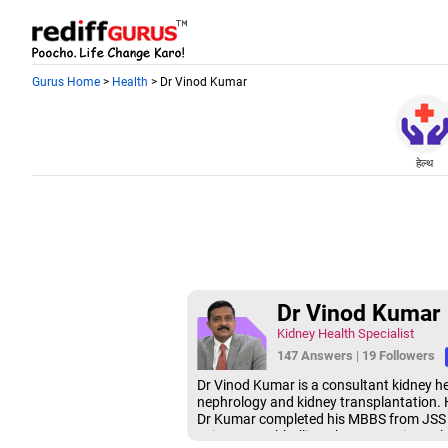
Gurus Home
>
Health
> Dr Vinod Kumar
हेल्थ
Dr Vinod Kumar
Kidney Health Specialist
147 Answers
|
19 Followers
Dr Vinod Kumar is a consultant kidney hea
nephrology and kidney transplantation. 
Dr Kumar completed his MBBS from JSS Me
Sciences, Hubballi. He has a DNB in neph