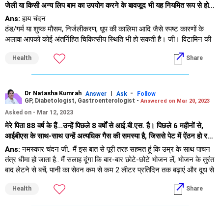
जेली या किसी अन्य लिप बाम का उपयोग करने के बावजूद भी यह नियमित रूप से हो
रहा है। क्या कोई इलाज या दवा है जिसे आप सुझा सकते हैं या कृपया बता सकते हैं।
Ans:
हाय चंदन
कोई अच्छा लिप बाम बताएं, जो इस समस्या को खत्म कर सके?
ठंड/गर्म या शुष्क मौसम, निर्जलीकरण, धूप की कालिमा आदि जैसे स्पष्ट कारणों के
अलावा आपको कोई अंतर्निहित चिकित्सीय स्थिति भी हो सकती है। जी। विटामिन की
कमी या कुछ एलर्जी जिसके कारण संभावित रूप से होंठ बार-बार फट सकते हैं। मुझे
Health
Share
नहीं लगता कि इसका किसी दंत संबंधी समस्या से कोई लेना-देना है। कृपया अपने
पारिवारिक चिकित्सक से परामर्श लें ताकि वह मूल कारण, यदि कोई हो, की जांच और
उपचार कर सके। तब तक संतुलित भोजन करने और हाइड्रेटेड रहने का ध्यान रखें
Dr Natasha Kumrah
|
-
Answer
Ask
Follow
GP, Diabetologist, Gastroenterologist -
Answered on Mar 20, 2023
Asked on - Mar 12, 2023
मेरे पिता 88 वर्ष के हैं...उन्हें पिछले 8 वर्षों से आई.बी.एस. है। पिछले 6 महीनों से,
आईबीएस के साथ-साथ उन्हें अत्यधिक गैस की समस्या है, जिससे पेट में ऐंठन हो रही
है, जो पिछले 2 हफ्तों में काफी बढ़ गई है..मैंने 2 महीने पहले गैस्ट्रो विशेषज्ञ के साथ-
Ans:
नमस्कार चंदन जी.. मैं इस बात से पूरी तरह सहमत हूं कि उम्र के साथ पाचन
साथ एक सप्ताह पहले आयुर्वेदिक डॉक्टर से भी परामर्श लिया है... .जांच में कुछ भी
तंत्र धीमा हो जाता है.. मैं सलाह दूंगा कि बार-बार छोटे-छोटे भोजन लें, भोजन के तुरंत
असामान्य नहीं मिला..उनके अनुसार, उम्र के कारण उन्हें मल त्यागने में समस्या है।
बाद लेटने से बचें, पानी का सेवन कम से कम 2 लीटर प्रतिदिन तक बढ़ाएं और दूध से
उन्होंने कुछ दवाएँ दी हैं, जिन्हें मेरे पिता बिना किसी सुधार के नियमित रूप से ले रहे हैं।
परहेज करें और दूध उत्पाद. ये सभी लक्षणों को सुधारने में मदद कर सकते हैं। डायरी
कृपया यह भी ध्यान दें कि, मेरे पिता का पित्ताशय भी 12 साल पहले हटा दिया गया था..
Health
Share
खाने से यह पता चल जाएगा कि उसे खाने की कौन सी चीजें बर्दाश्त नहीं हो रही हैं।
डॉक्टर की सलाह के अनुसार वह भी बहुत सीमित आहार पर हैं। क्या आप कृपया
स्थिति में किसी सुधार के लिए सुझाव दे सकते हैं?