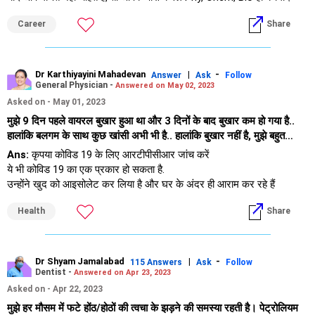
दावे से संबंधित सभी संचार और दस्तावेज़ीकरण का पूरा रिकॉर्ड रखें, और
रखते हुए कि वह विज्ञान स्ट्रीम के लिए आगे बढ़ेगा
पॉलिसीधारक के रूप में अपने पिता के अधिकारों की वकालत करना जारी रखें।
Career
Share
Dr Karthiyayini Mahadevan
|
-
Answer
Ask
Follow
General Physician -
Answered on May 02, 2023
Asked on - May 01, 2023
मुझे 9 दिन पहले वायरल बुखार हुआ था और 3 दिनों के बाद बुखार कम हो गया है..
हालांकि बलगम के साथ कुछ खांसी अभी भी है.. हालांकि बुखार नहीं है, मुझे बहुत
थकान महसूस होती है (मैं विटामिन टैबलेट के साथ पर्याप्त तरल पदार्थ और ओआरएस
Ans:
कृपया कोविड 19 के लिए आरटीपीसीआर जांच करें
ले रहा हूं) ) और इसके साथ ही, मुझे अपनी नाक से एक गंध (एक प्रकार की मीठी
ये भी कोविड 19 का एक प्रकार हो सकता है.
गंध) महसूस हो रही है, हालांकि गंध का ऐसा कोई स्रोत नहीं है.. यह अजीब गंध की
उन्होंने खुद को आइसोलेट कर लिया है और घर के अंदर ही आराम कर रहे हैं
अनुभूति 4 दिन पहले शुरू हुई थी और अभी भी है..क्या आप कृपया बता सकते हैं।
यह स्वयं सीमित होगा
उपाय बताएं कि थकान और बदबू से कैसे छुटकारा पाएं?
Health
Share
Dr Shyam Jamalabad
|
-
115 Answers
Ask
Follow
Dentist -
Answered on Apr 23, 2023
Asked on - Apr 22, 2023
मुझे हर मौसम में फटे होंठ/होठों की त्वचा के झड़ने की समस्या रहती है। पेट्रोलियम