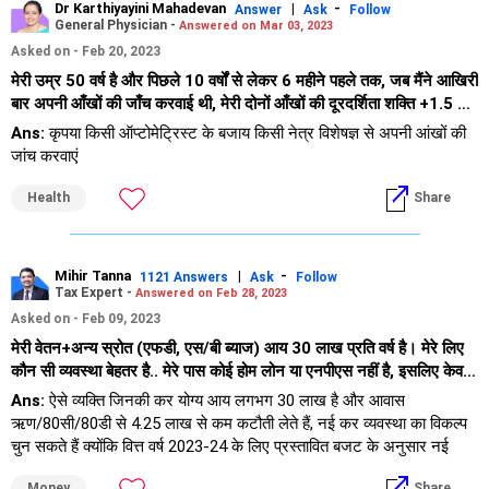
Dr Karthiyayini Mahadevan
|
-
Answer
Ask
Follow
General Physician -
Answered on Mar 03, 2023
Asked on - Feb 20, 2023
मेरी उम्र 50 वर्ष है और पिछले 10 वर्षों से लेकर 6 महीने पहले तक, जब मैंने आखिरी
बार अपनी आँखों की जाँच करवाई थी, मेरी दोनों आँखों की दूरदर्शिता शक्ति +1.5 के
साथ-साथ +2.00 की निकट दृष्टि शक्ति है। हाल ही में स्वास्थ्य जांच के दौरान, मैंने
Ans:
कृपया किसी ऑप्टोमेट्रिस्ट के बजाय किसी नेत्र विशेषज्ञ से अपनी आंखों की
पाया कि मेरी दाहिनी आंख की दूरदर्शी दृष्टि (-ve(0.75) में बदल गई है, हालांकि
जांच करवाएं
बायीं आंख की दृष्टि अपरिवर्तित है। दोनों आंखों में निकट दृष्टि भी अपरिवर्तित है।
ग्लास में मेरी शक्ति बदलने के बाद, मैं हूं) पिछले 7 दिनों से थोड़ा चक्कर आ रहा है
Health
Share
(संतुलन की समस्या जैसा लग रहा है)..क्या कारण हो सकता है? .इसके अलावा, क्या
दाहिनी आंख की शक्ति में +ve से -ve तक भारी बदलाव का कोई अंतर्निहित कारण हो
सकता है, जो कुछ गंभीर हो सकता है?
Mihir Tanna
|
-
1121 Answers
Ask
Follow
Tax Expert -
Answered on Feb 28, 2023
Asked on - Feb 09, 2023
मेरी वेतन+अन्य स्रोत (एफडी, एस/बी ब्याज) आय 30 लाख प्रति वर्ष है। मेरे लिए
कौन सी व्यवस्था बेहतर है.. मेरे पास कोई होम लोन या एनपीएस नहीं है, इसलिए केवल
80 सी पर विचार करते हुए, पुरानी और नई व्यवस्था में कर का बोझ क्या होगा..
Ans:
ऐसे व्यक्ति जिनकी कर योग्य आय लगभग 30 लाख है और आवास
ऋण/80सी/80डी से 4.25 लाख से कम कटौती लेते हैं, नई कर व्यवस्था का विकल्प
चुन सकते हैं क्योंकि वित्त वर्ष 2023-24 के लिए प्रस्तावित बजट के अनुसार नई
स्लैब दर फायदेमंद होने की संभावना है।
Money
Share