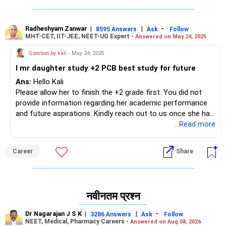
Radheshyam Zanwar
|
|
-
8595 Answers
Ask
Follow
MHT-CET, IIT-JEE, NEET-UG Expert -
Answered on May 24, 2025
Question by kali
- May 24, 2025
I mr daughter study +2 PCB best study for future
Ans:
Hello Kali
Please allow her to finish the +2 grade first. You did not
provide information regarding her academic performance
and future aspirations. Kindly reach out to us once she has
completed her +2, along with additional details. This will
...Read more
enable us to offer you clearer guidance. There are
numerous career paths available after +2 with PCB.
Career
Share
Best of luck to your daughter.
Follow me if you like the reply. Thanks
Radheshyam
नवीनतम प्रश्न
Dr Nagarajan J S K
|
|
-
3286 Answers
Ask
Follow
NEET, Medical, Pharmacy Careers -
Answered on Aug 08, 2026