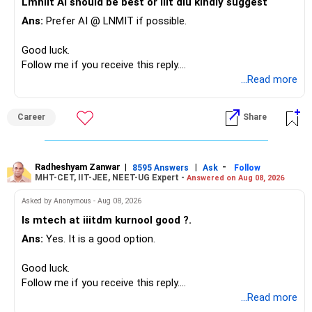
Lmniit Ai should be best or iiit diu kindly suggest
– Most importantly, you have no EMI or outstanding loan.
Ans:
Prefer AI @ LNMIT if possible.
Overall, your financial position looks comfortable.
Good luck.
» Your Retirement Requirement
Follow me if you receive this reply.
Radheshyam
...Read more
Your present expenses are around Rs.50,000 to Rs.60,000
monthly.
Career
Share
Since you are already retired, your investments should now
generate stable income.
Radheshyam Zanwar
|
|
-
8595 Answers
Ask
Follow
MHT-CET, IIT-JEE, NEET-UG Expert -
Answered on Aug 08, 2026
I would not put the entire Rs.1 crore FD into equity.
Asked by Anonymous - Aug 08, 2026
Instead, create a proper mix of:
Is mtech at iiitdm kurnool good ?.
Ans:
Yes. It is a good option.
– Safe fixed-income investments for near-term expenses.
– High-quality mutual funds for long-term growth.
Good luck.
– Adequate bank liquidity for emergencies.
Follow me if you receive this reply.
– A separate education corpus for your child.
Radheshyam
...Read more