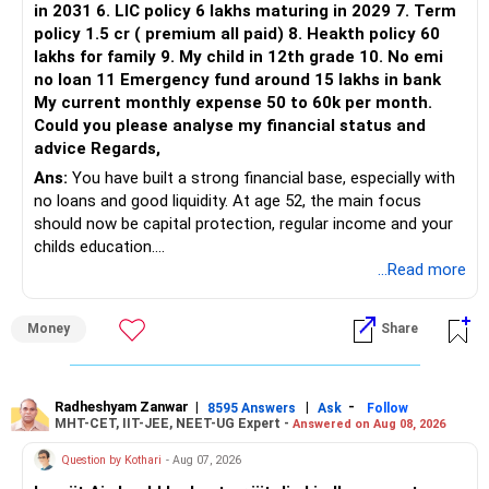
in 2031 6. LIC policy 6 lakhs maturing in 2029 7. Term
policy 1.5 cr ( premium all paid) 8. Heakth policy 60
lakhs for family 9. My child in 12th grade 10. No emi
no loan 11 Emergency fund around 15 lakhs in bank
My current monthly expense 50 to 60k per month.
Could you please analyse my financial status and
advice Regards,
Ans:
You have built a strong financial base, especially with
no loans and good liquidity. At age 52, the main focus
should now be capital protection, regular income and your
childs education.
...Read more
» Overall Financial Position
Money
Share
– Your Rs.1 crore FD provides a strong safety base.
– You have around Rs.15 lakh separately for emergencies.
– Your second flat can provide additional capital if sold.
– The plot is another existing asset, but need not be
Radheshyam Zanwar
|
|
-
8595 Answers
Ask
Follow
MHT-CET, IIT-JEE, NEET-UG Expert -
Answered on Aug 08, 2026
increased.
– Your term insurance is already fully paid.
Question by Kothari
- Aug 07, 2026
– Family health insurance provides important protection.