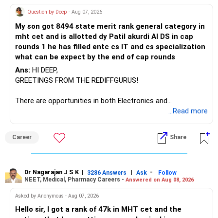
Question by Deep
- Aug 07, 2026
My son got 8494 state merit rank general category in
mht cet and is allotted dy Patil akurdi AI DS in cap
rounds 1 he has filled entc cs IT and cs specialization
what can be expect by the end of cap rounds
Ans:
HI DEEP,
GREETINGS FROM THE REDIFFGURUS!
There are opportunities in both Electronics and
Telecommunications (EnTC) and Information Technology
...Read more
(IT). Generally, EnTC is ranked higher than AIDS but lower
than IT. The choice is yours. Given that the field is
Career
Share
constantly evolving, you must be ready to accept various
challenges after graduation. Additionally, consider pursuing
online or part-time courses from reputable organizations
to enhance your job prospects.
Dr Nagarajan J S K
|
|
-
3286 Answers
Ask
Follow
NEET, Medical, Pharmacy Careers -
Answered on Aug 08, 2026
BEST WISHES.
Asked by Anonymous - Aug 07, 2026
Hello sir, I got a rank of 47k in MHT cet and the