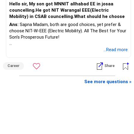
Hello sir, My son got MNNIT allhabad EE in josaa
You are considering selling the second flat for around
councelling.He got NIT Warangal EEE(Electric
Rs.55 lakh.
Mobility) in CSAB councelling.What should he choose
Ans:
Sapna Madam, both are good choices, yet prefer &
If there is no personal use for it, selling it can simplify your
choose NIT-W-EEE (Electric Mobility). All The Best for Your
finances.
Son's Prosperous Future!
The proceeds can be allocated towards:
Follow RediffGURUS to Know More on 'Careers | Money |
...Read more
Health | Relationships'.
– Child education
– Retirement income
Career
Share
– Emergency reserves
– Long-term growth investments
See more questions »
I would not recommend buying another property with the
sale proceeds.
» Plot
The plot can remain as an existing asset.
But I would not depend on its future appreciation for