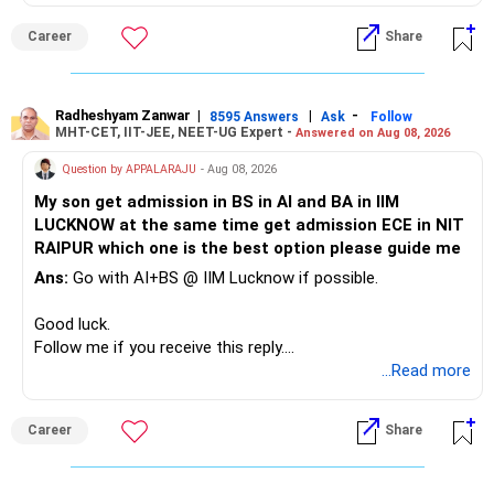
This can give you both stability and growth.
Career
Share
» Childs Education
Your child is already in 12th grade.
Radheshyam Zanwar
|
|
-
8595 Answers
Ask
Follow
MHT-CET, IIT-JEE, NEET-UG Expert -
Answered on Aug 08, 2026
Therefore, this is your immediate financial priority.
Question by APPALARAJU
- Aug 08, 2026
Do not take high equity risk with money needed soon.
My son get admission in BS in AI and BA in IIM
LUCKNOW at the same time get admission ECE in NIT
Keep the education requirement separately identified.
RAIPUR which one is the best option please guide me
Ans:
Go with AI+BS @ IIM Lucknow if possible.
If a large amount is required for higher education, plan this
before investing for long-term growth.
Good luck.
Follow me if you receive this reply.
» ULIP Policies
Radheshyam
...Read more
This is the area I would review carefully.
Career
Share
You have a large ULIP with Rs.15 lakh annual premium.
Three years are already paid, with Rs.30 lakh still payable.