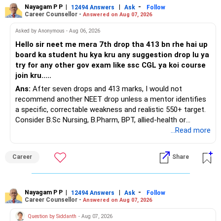
Nayagam P P
|
|
-
You also have another Rs.10 lakh ULIP and an LIC policy.
12494 Answers
Ask
Follow
Career Counsellor -
Answered on Aug 07, 2026
At your present stage, these policies should not
Asked by Anonymous - Aug 06, 2026
automatically be continued.
Hello sir neet me mera 7th drop tha 413 bn rhe hai up
board ka student hu kya kru any suggestion drop lu ya
Ask for the following details for each policy:
try for any other gov exam like ssc CGL ya koi course
join kru.....
– Current surrender value
Ans:
After seven drops and 413 marks, I would not
– Maturity value
recommend another NEET drop unless a mentor identifies
– Remaining premium
a specific, correctable weakness and realistic 550+ target.
– Guaranteed benefits
Consider B.Sc Nursing, B.Pharm, BPT, allied-health or
– Fund value
biotechnology for professional entry. SSC CGL requires
...Read more
– Applicable surrender charges
graduation, so pursue a degree first; choose a course, not
– Tax implications
an indefinite attempt. Aapke Ujjwal Aur Samruddh
– Actual expected return
Career
Share
Bhavishya Ke Liye Dher Saari Shubhkaamnayein!
The large ULIP needs particular attention because
Rediff Gurus Se Judkar Rojgaar | Paisa | Sehat | Rishtey Ke
substantial premiums are still pending.
Baare Mein Aur Jaankari Paaiye.
Nayagam P P
|
|
-
12494 Answers
Ask
Follow
Career Counsellor -
Answered on Aug 07, 2026
After comparing the benefits and surrender value, exiting
unsuitable policies and redirecting money towards suitable
Question by Siddanth
- Aug 07, 2026