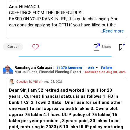
Ans:
HI MANOJ,
GREETINGS FROM THE REDIFFGURUS!
BASED ON YOUR RANK IN JEE, It is quite challenging. You
can consider applying for GFTI if you have filled out the
application.
...Read more
ALL THE BEST.
Career
Share
Ramalingam Kalirajan
|
|
-
11370 Answers
Ask
Follow
Mutual Funds, Financial Planning Expert -
Answered on Aug 08, 2026
Question by Vithal
- Aug 08, 2026
Dear Sir, I am 52 retired and worked in gulf for 20
years . Current financial status is as follows 1. FD in
bank 1 Cr. 2. I own 2 flats . One I use for self and other
one want to sell approx value 55 lakhs 3. Own a plot
approx 75 lakhs 4. I have ULIP policy of 75 lakhs( 15
lakhs per year premium , 3 years paid, 30 lakhs to be
paid, maturing in 2033) 5.10 lakh ULIP policy maturing