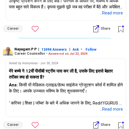
हैं। फोरेंसिक साइंस में या एम.एससी. फोरेंसिक साइंस में.
उत्कृष्ट प्रदर्शन करने के लिए कहें। परिणाम के आधार पर, भविष्य में आपके
पास बहुत सारे विकल्प हैं। कृपया मुझसे पूछें जब वह परीक्षा में बैठे और अपेक्षित
फार्मेसी: आप बी.फार्मा या एम.फार्मा करके फार्मेसी में करियर चुन सकते हैं।
स्कोर के साथ आए।
...Read more
शुभकामनाएं।
राधेश्याम झंवर, औरंगाबाद (एमएस)
Career
Share
Nayagam P P
|
|
-
12494 Answers
Ask
Follow
Career Counsellor -
Answered on Jul 22, 2024
Asked by Anonymous - Jun 30, 2024
मेरे बच्चे ने 12वीं पीसीबी स्ट्रीम पास कर ली है, उसके लिए इससे बेहतर
तरीका क्या हो सकता है?
Ans:
किसी भी मेडिकल-एलाइड/हेल्थ साइंसेज ग्रेजुएशन कोर्स में शामिल होने
के लिए। आपके उज्ज्वल भविष्य के लिए शुभकामनाएँ।
‘ करियर | शिक्षा | जॉब्स’ के बारे में अधिक जानने के लिए, RediffGURUS में
हमसे पूछें / हमें फ़ॉलो करें।
...Read more
Career
Share