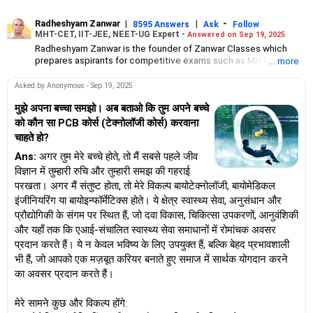
Radheshyam Zanwar
|
|
-
8595 Answers
Ask
Follow
MHT-CET, IIT-JEE, NEET-UG Expert -
Answered on Sep 19, 2025
Radheshyam Zanwar is the founder of Zanwar Classes which
prepares aspirants for competitive exams such as MHT-CET, IIT-
... more
JEE and NEET-UG.
Based in Aurangabad, Maharashtra, it provides coaching for
Asked by Anonymous - Sep 19, 2025
Class 10 and Class 12 students as well.
Since the last 25 years, Radheshyam has been teaching
मुझे अपना बच्चा समझो। अब बताओ कि तुम अपने बच्चे
mathematics to Class 11 and Class 12 students and coaching
को कौन सा PCB कोर्स (टेक्नोलॉजी कोर्स) करवाना
them for engineering and medical entrance examinations.
चाहते हो?
Radheshyam completed his civil engineering from the
Government Engineering College in Aurangabad.
Ans:
अगर तुम मेरे बच्चे होते, तो मैं सबसे पहले जीव
विज्ञान में तुम्हारी रुचि और तुम्हारी समझ की गहराई
परखता। अगर मैं संतुष्ट होता, तो मेरे विकल्प बायोटेक्नोलॉजी, बायोमेडिकल
इंजीनियरिंग या बायोइन्फॉर्मेटिक्स होते। ये क्षेत्र स्वास्थ्य सेवा, अनुसंधान और
प्रौद्योगिकी के संगम पर स्थित हैं, जो दवा विकास, चिकित्सा उपकरणों, आनुवंशिकी
और यहाँ तक कि एआई-संचालित स्वास्थ्य सेवा समाधानों में रोमांचक अवसर
प्रदान करते हैं। ये न केवल भविष्य के लिए उपयुक्त हैं, बल्कि बेहद प्रभावशाली
भी हैं, जो आपको एक मज़बूत करियर बनाते हुए समाज में सार्थक योगदान करने
का अवसर प्रदान करते हैं।
मेरे सामने कुछ और विकल्प होंगे: