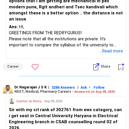
options that I am getting are mechanical in pes
modern pune, Rgit andheri and Tsec kandivali which
amongst these is a better option .. the distance is not
an issue
Ans:
HI,
GREETINGS FROM THE REDIFFGURUS!
Please note that all the institutions are private. It's
important to compare the syllabus of the university to
which the institution is affiliated. Typically, the university's
...Read more
name will appear on the degree certificate, not the
institution's name. Start by reviewing the syllabus, then look
Career
Share
at the faculty (especially the turnover rate) and the
infrastructure, like the mechanical labs, which are crucial.
Visit their websites to analyze this information.
Dr Nagarajan J S K
|
|
-
3286 Answers
Ask
Follow
NEET, Medical, Pharmacy Careers -
Answered on Aug 08, 2026
After the second year of your course, consider taking an
AIML course to boost your job employability.
Question by Manoj
- Aug 08, 2026
Sir with my crl rank of 302761 from ews category, can
BEST WISHES.
i get seat in Central University Haryana in Electrical
Engineering branch in CSAB counselling round 02 of
2026