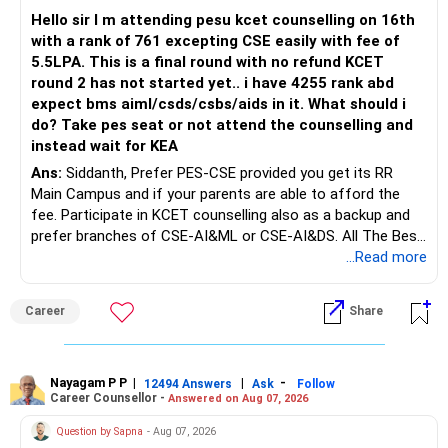
mutual funds may be better.
Hello sir I m attending pesu kcet counselling on 16th
with a rank of 761 excepting CSE easily with fee of
Do this only after reviewing the exact policy terms.
5.5LPA. This is a final round with no refund KCET
round 2 has not started yet.. i have 4255 rank abd
» FD Management
expect bms aiml/csds/csbs/aids in it. What should i
do? Take pes seat or not attend the counselling and
Rs.1 crore in FD is a strong safety cushion.
instead wait for KEA
Ans:
Siddanth, Prefer PES-CSE provided you get its RR
But keeping the entire retirement corpus in FDs may reduce
Main Campus and if your parents are able to afford the
long-term growth.
fee. Participate in KCET counselling also as a backup and
prefer branches of CSE-AI&ML or CSE-AI&DS. All The Best
Interest income is also taxable as per applicable rules.
for Your Prosperous Future!
...Read more
Therefore, gradually creating a diversified portfolio can be
Follow RediffGURUS to Know More on 'Careers | Money |
considered.
Career
Share
Health | Relationships'.
Do not move the entire FD amount into equity at one time.
Nayagam P P
|
|
-
12494 Answers
Ask
Follow
A phased approach is more suitable for a retired investor.
Career Counsellor -
Answered on Aug 07, 2026
» Second Flat
Question by Sapna
- Aug 07, 2026