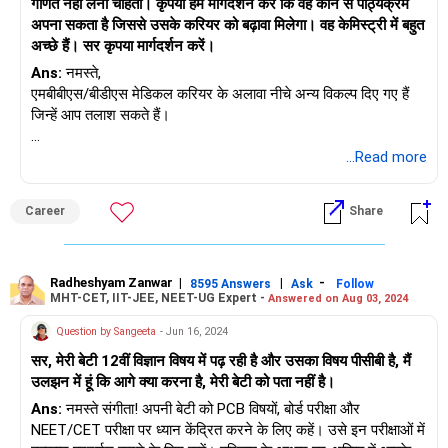
गणित नहीं लेना चाहता। कृपया हमें मार्गदर्शन करें कि वह कौन से पाठ्यक्रम
अपना सकता है जिससे उसके करियर को बढ़ावा मिलेगा। वह केमिस्ट्री में बहुत
अच्छे हैं। सर कृपया मार्गदर्शन करें।
Ans:
नमस्ते,
एमबीबीएस/बीडीएस मेडिकल करियर के अलावा नीचे अन्य विकल्प दिए गए हैं
जिन्हें आप तलाश सकते हैं।
बीएससी पाठ्यक्रम: आप बी.एससी. का विकल्प चुन सकते हैं। भौतिकी, रसायन
...Read more
विज्ञान, जीव विज्ञान, सूक्ष्म जीव विज्ञान, बायोटेक, आदि जैसे विभिन्न विषयों में
पाठ्यक्रम।
Career
Share
अनुसंधान: आप अध्ययन के अपने इच्छित क्षेत्र में अनुसंधान-उन्मुख
पाठ्यक्रमों जैसे एम.एससी., पीएचडी, आदि का विकल्प चुन सकते हैं।
Radheshyam Zanwar
|
|
-
8595 Answers
Ask
Follow
MHT-CET, IIT-JEE, NEET-UG Expert -
Answered on Aug 03, 2024
कृषि विज्ञान: आप कृषि में बी.एससी. जैसे पाठ्यक्रमों का विकल्प चुन सकते हैं।
कृषि, बी.टेक. कृषि, आदि
Question by Sangeeta
- Jun 16, 2024
सर, मेरी बेटी 12वीं विज्ञान विषय में पढ़ रही है और उसका विषय पीसीबी है, मैं
पर्यावरण विज्ञान: आप पर्यावरण विज्ञान में बी.एससी. जैसे पाठ्यक्रमों का विकल्प
उलझन में हूं कि आगे क्या करना है, मेरी बेटी को पता नहीं है।
चुन सकते हैं। पर्यावरण विज्ञान, एम.एससी. पर्यावरण विज्ञान, आदि।
Ans:
नमस्ते संगीता! अपनी बेटी को PCB विषयों, बोर्ड परीक्षा और
फोरेंसिक साइंस: आप बी.एससी. करके फोरेंसिक साइंस में करियर चुन सकते
NEET/CET परीक्षा पर ध्यान केंद्रित करने के लिए कहें। उसे इन परीक्षाओं में