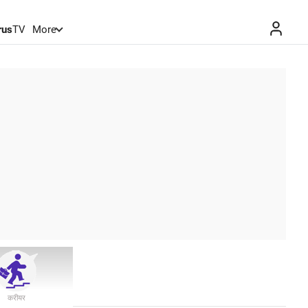
rus
TV
More
करीयर