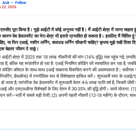
-
Ask
Follow
 22, 2026
 एमसीए पूरा किया है। मुझे आईटी में कोई अनुभव नहीं है। मैं आईटी क्षेत्र में जाना चाहता 
रण वेब डेवलपमेंट का मेरा क्षेत्र भी इससे प्रभावित हो सकता है। इसलिए मैं चिंतित हूं क
िए, या फिर एआई, मशीन लर्निंग, क्लाउड लर्निंग सीखनी चाहिए? कृपया मुझे सही दिशा द
क बेहतर जीवन दे सकूं।
आईटी क्षेत्र में 2025 तक 18 लाख नौकरियों की मांग (16% वृद्धि) तक पहुंच गई; एमस
हो रहा है; बल्कि यह रूपांतरित हो रहा है: एआई नियमित कोडिंग को स्वचालित कर रहा है,
ो कोडिंग कौशल के साथ-साथ एआई साक्षरता विकसित करने की आवश्यकता है। सर्वोत्तम र
ियरिंग, डेवऑप्स) में रणनीतिक रूप से विशेषज्ञता हासिल करें। शुरुआती स्तर के एआई/एम
हो जाता है; पारंपरिक वेब डेवलपमेंट में शुरुआती वेतन 4-6 लाख प्रति वर्ष है, जिसमें धीमी
टिव एआई और एमएलऑप्स विशेषज्ञों के लिए वेतन में 30-35% की वृद्धि होगी। कार्य योजना
ेदन करें—भर्ती में सबसे बड़ी तेजी; (2) अपनी पहली नौकरी (12-18 महीने) के दौरान, 
30,000-50,000 रुपये है; (3) 24 महीनों के भीतर एमसीए और एआई प्रमाणपत्रों के स
धान के प्रति असंवेदनशील होने से बचाता है और साथ ही 3-5 वर्षों के भीतर 15-25 लाख रुपय
्ञता के मार्ग पर निर्भर करती है, न कि आईटी उद्योग के डर पर। आपके उज्ज्वल भविष्य के
 अधिक जानने के लिए RediffGURUS को फॉलो करें।