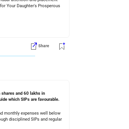
Share
n shares and 60 lakhs in
uide which SIPs are favourable.
 and monthly expenses well below
ugh disciplined SIPs and regular