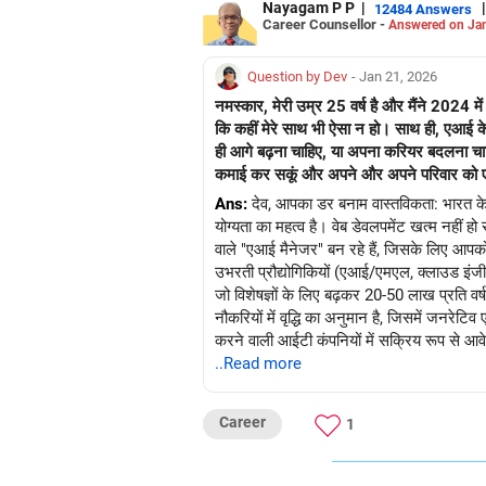
Nayagam P P
|
|
12484 Answers
Career Counsellor -
Answered on Jan
Question by Dev
- Jan 21, 2026
नमस्कार, मेरी उम्र 25 वर्ष है और मैंने 2024 में
कि कहीं मेरे साथ भी ऐसा न हो। साथ ही, एआई के का
ही आगे बढ़ना चाहिए, या अपना करियर बदलना चाह
कमाई कर सकूं और अपने और अपने परिवार को ए
Ans:
देव, आपका डर बनाम वास्तविकता: भारत के 
योग्यता का महत्व है। वेब डेवलपमेंट खत्म नहीं 
वाले "एआई मैनेजर" बन रहे हैं, जिसके लिए आपक
उभरती प्रौद्योगिकियों (एआई/एमएल, क्लाउड इंजीन
जो विशेषज्ञों के लिए बढ़कर 20-50 लाख प्रति वर्ष 
नौकरियों में वृद्धि का अनुमान है, जिसमें जनरे
करने वाली आईटी कंपनियों में सक्रिय रूप से आव
GCP, TensorFlow) प्राप्त करें, जिनकी लागत 
..Read more
भूमिका में प्रवेश करें। यह मार्ग आपको एआई व्यव
सक्षम बनाता है। पारिवारिक सुरक्षा आपकी विशेषज
Career
1
करियर | पैसा | स्वास्थ्य | रिश्ते के बारे में