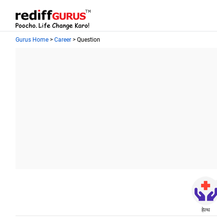
Gurus Home
>
Career
> Question
हेल्थ