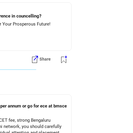
lture.....etc? Preference in councelling?
 NIT-Rourkela & then NIT-Jamshedpur. All The Best for Your Prosperous Future!
Share
s per annum or go for ece at bmsce
CET fee, strong Bengaluru
 network, you should carefully
vidual attention and placement