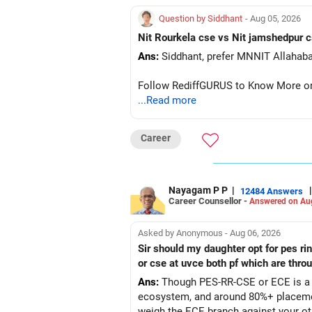
Question by Siddhant
- Aug 05, 2026
Ans:
Follow RediffGURUS to Know More on '
...Read more
Career
Nayagam P P
|
|
12484 Answers
Career Counsellor -
Answered on Au
Asked by Anonymous - Aug 06, 2026
Sir should my daughter opt for pes r
or cse at uvce both pf which are thro
Ans:
Though PES-RR-CSE or ECE is a g
ecosystem, and around 80%+ placemen
weigh the ECE branch against your ot