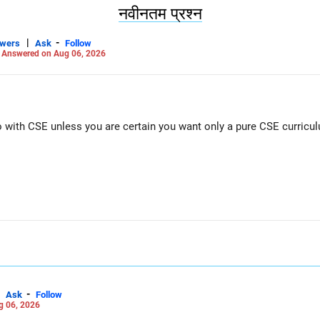
नवीनतम प्रश्न
|
-
swers
Ask
Follow
-
Answered on Aug 06, 2026
Go with CSE unless you are certain you want only a pure CSE curricu
-
Ask
Follow
g 06, 2026