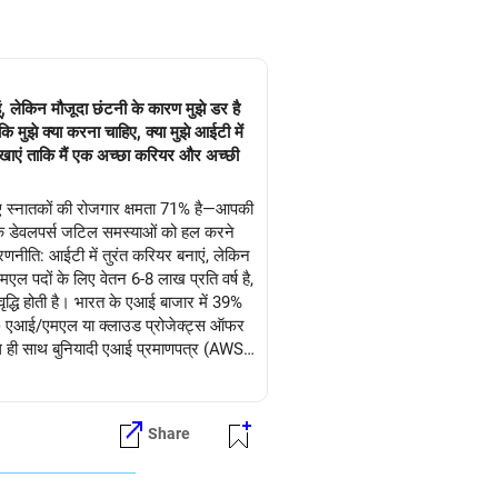
हूं, लेकिन मौजूदा छंटनी के कारण मुझे डर है
ि मुझे क्या करना चाहिए, क्या मुझे आईटी में
िखाएं ताकि मैं एक अच्छा करियर और अच्छी
ीए स्नातकों की रोजगार क्षमता 71% है—आपकी
 जबकि डेवलपर्स जटिल समस्याओं को हल करने
णनीति: आईटी में तुरंत करियर बनाएं, लेकिन
एल पदों के लिए वेतन 6-8 लाख प्रति वर्ष है,
 वृद्धि होती है। भारत के एआई बाजार में 39%
: (1) एआई/एमएल या क्लाउड प्रोजेक्ट्स ऑफर
साथ ही साथ बुनियादी एआई प्रमाणपत्र (AWS,
ंयोजन का लाभ उठाते हुए उभरती हुई तकनीकी
े प्रति वर्ष की आय क्षमता प्राप्त करने में
 लिए शुभकामनाएं!
Share