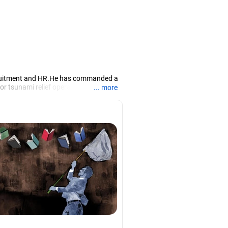
recruitment and HR.He has commanded a
r tsunami relief operations. Today, he
... more