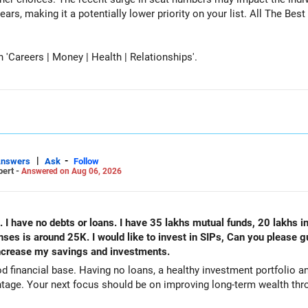
tentially lower priority on your list. All The Best for Your Daughter's Prosperous
Careers | Money | Health | Relationships'.
|
-
Answers
Ask
Follow
pert -
Answered on Aug 06, 2026
. I have no debts or loans. I have 35 lakhs mutual funds, 20 lakhs i
s is around 25K. I would like to invest in SIPs, Can you please g
 increase my savings and investments.
od financial base. Having no loans, a healthy investment portfolio
tage. Your next focus should be on improving long-term wealth thro