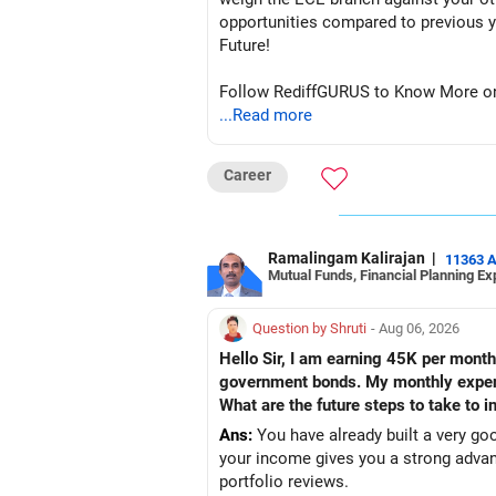
opportunities compared to previous years, making it a po
Future!
Follow RediffGURUS to Know More on '
...Read more
Career
Ramalingam Kalirajan
|
11363 
Mutual Funds, Financial Planning Ex
Question by Shruti
- Aug 06, 2026
Hello Sir, I am earning 45K per month
government bonds. My monthly expense
What are the future steps to take to
Ans:
You have already built a very go
your income gives you a strong advan
portfolio reviews.