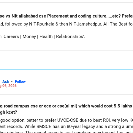
Nit Rourkela cse vs Nit jamshedpur cse vs Nit allahabad cse Placement and coding cu
Siddhant, prefer MNNIT Allahabad, followed by
Careers | Money | Health | Relationships'.
-
Ask
Follow
g 06, 2026
ing road campus cse or ece or cse(ai ml) which would cost 5.5 lakh
ugh kcet?
ood option, better to prefer UVCE-CSE due to best ROI, very low K
t records. While BMSCE has an 80-year legacy and a strong alumni
her choices. The recent surge in seat numbers may impact the indi