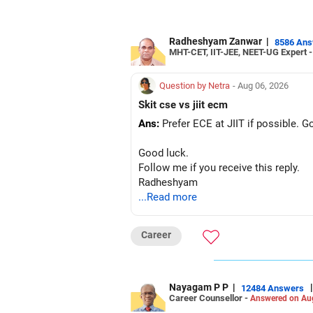
Radheshyam Zanwar
|
8586 An
MHT-CET, IIT-JEE, NEET-UG Expert 
Question by Netra
- Aug 06, 2026
Skit cse vs jiit ecm
Ans:
Prefer ECE at JIIT if possible. 
Good luck.
Follow me if you receive this reply.
Radheshyam
...Read more
Career
Nayagam P P
|
|
12484 Answers
Career Counsellor -
Answered on Au