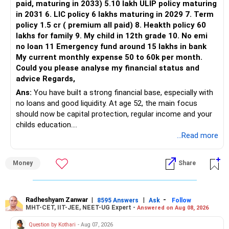
paid, maturing in 2033) 5.10 lakh ULIP policy maturing
in 2031 6. LIC policy 6 lakhs maturing in 2029 7. Term
policy 1.5 cr ( premium all paid) 8. Heakth policy 60
lakhs for family 9. My child in 12th grade 10. No emi
no loan 11 Emergency fund around 15 lakhs in bank
My current monthly expense 50 to 60k per month.
Could you please analyse my financial status and
advice Regards,
Ans:
You have built a strong financial base, especially with
no loans and good liquidity. At age 52, the main focus
should now be capital protection, regular income and your
childs education.
...Read more
» Overall Financial Position
Money
Share
– Your Rs.1 crore FD provides a strong safety base.
– You have around Rs.15 lakh separately for emergencies.
– Your second flat can provide additional capital if sold.
– The plot is another existing asset, but need not be
Radheshyam Zanwar
|
|
-
8595 Answers
Ask
Follow
MHT-CET, IIT-JEE, NEET-UG Expert -
Answered on Aug 08, 2026
increased.
– Your term insurance is already fully paid.
Question by Kothari
- Aug 07, 2026