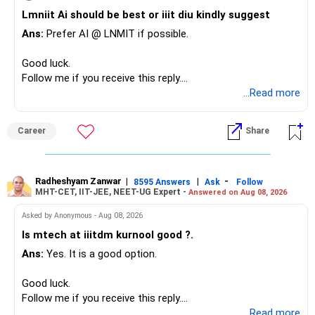
– Family health insurance provides important protection.
Lmniit Ai should be best or iiit diu kindly suggest
– Most importantly, you have no EMI or outstanding loan.
Ans:
Prefer AI @ LNMIT if possible.
Overall, your financial position looks comfortable.
Good luck.
» Your Retirement Requirement
Follow me if you receive this reply.
Radheshyam
...Read more
Your present expenses are around Rs.50,000 to Rs.60,000
monthly.
Career
Share
Since you are already retired, your investments should now
generate stable income.
Radheshyam Zanwar
|
|
-
8595 Answers
Ask
Follow
MHT-CET, IIT-JEE, NEET-UG Expert -
Answered on Aug 08, 2026
I would not put the entire Rs.1 crore FD into equity.
Asked by Anonymous - Aug 08, 2026
Instead, create a proper mix of:
Is mtech at iiitdm kurnool good ?.
Ans:
Yes. It is a good option.
– Safe fixed-income investments for near-term expenses.
– High-quality mutual funds for long-term growth.
Good luck.
– Adequate bank liquidity for emergencies.
Follow me if you receive this reply.
– A separate education corpus for your child.
Radheshyam
...Read more