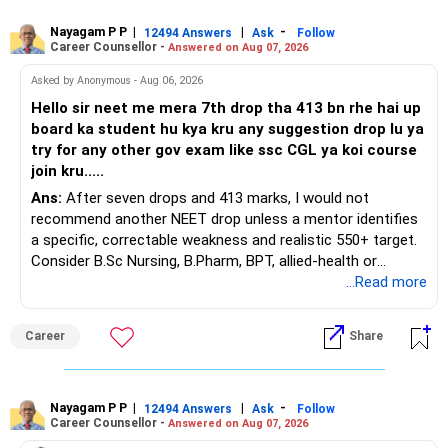
Nayagam P P
|
|
-
You also have another Rs.10 lakh ULIP and an LIC policy.
12494 Answers
Ask
Follow
Career Counsellor -
Answered on Aug 07, 2026
At your present stage, these policies should not
Asked by Anonymous - Aug 06, 2026
automatically be continued.
Hello sir neet me mera 7th drop tha 413 bn rhe hai up
board ka student hu kya kru any suggestion drop lu ya
Ask for the following details for each policy:
try for any other gov exam like ssc CGL ya koi course
join kru.....
– Current surrender value
Ans:
After seven drops and 413 marks, I would not
– Maturity value
recommend another NEET drop unless a mentor identifies
– Remaining premium
a specific, correctable weakness and realistic 550+ target.
– Guaranteed benefits
Consider B.Sc Nursing, B.Pharm, BPT, allied-health or
– Fund value
biotechnology for professional entry. SSC CGL requires
...Read more
– Applicable surrender charges
graduation, so pursue a degree first; choose a course, not
– Tax implications
an indefinite attempt. Aapke Ujjwal Aur Samruddh
– Actual expected return
Career
Share
Bhavishya Ke Liye Dher Saari Shubhkaamnayein!
The large ULIP needs particular attention because
Rediff Gurus Se Judkar Rojgaar | Paisa | Sehat | Rishtey Ke
substantial premiums are still pending.
Baare Mein Aur Jaankari Paaiye.
Nayagam P P
|
|
-
12494 Answers
Ask
Follow
Career Counsellor -
Answered on Aug 07, 2026
After comparing the benefits and surrender value, exiting