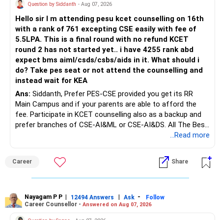
unsuitable policies and redirecting money towards suitable
Question by Siddanth
- Aug 07, 2026
mutual funds may be better.
Hello sir I m attending pesu kcet counselling on 16th
with a rank of 761 excepting CSE easily with fee of
Do this only after reviewing the exact policy terms.
5.5LPA. This is a final round with no refund KCET
round 2 has not started yet.. i have 4255 rank abd
» FD Management
expect bms aiml/csds/csbs/aids in it. What should i
do? Take pes seat or not attend the counselling and
Rs.1 crore in FD is a strong safety cushion.
instead wait for KEA
Ans:
Siddanth, Prefer PES-CSE provided you get its RR
But keeping the entire retirement corpus in FDs may reduce
Main Campus and if your parents are able to afford the
long-term growth.
fee. Participate in KCET counselling also as a backup and
prefer branches of CSE-AI&ML or CSE-AI&DS. All The Best
Interest income is also taxable as per applicable rules.
for Your Prosperous Future!
...Read more
Therefore, gradually creating a diversified portfolio can be
Follow RediffGURUS to Know More on 'Careers | Money |
considered.
Career
Share
Health | Relationships'.
Do not move the entire FD amount into equity at one time.
Nayagam P P
|
|
-
12494 Answers
Ask
Follow
A phased approach is more suitable for a retired investor.
Career Counsellor -
Answered on Aug 07, 2026
» Second Flat