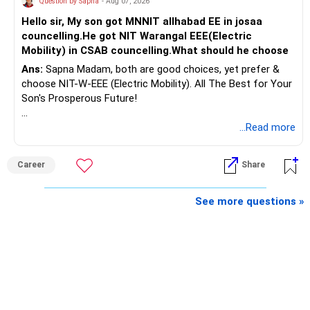
Question by Sapna
- Aug 07, 2026
Hello sir, My son got MNNIT allhabad EE in josaa
You are considering selling the second flat for around
councelling.He got NIT Warangal EEE(Electric
Rs.55 lakh.
Mobility) in CSAB councelling.What should he choose
Ans:
Sapna Madam, both are good choices, yet prefer &
If there is no personal use for it, selling it can simplify your
choose NIT-W-EEE (Electric Mobility). All The Best for Your
finances.
Son's Prosperous Future!
The proceeds can be allocated towards:
Follow RediffGURUS to Know More on 'Careers | Money |
...Read more
Health | Relationships'.
– Child education
– Retirement income
Career
Share
– Emergency reserves
– Long-term growth investments
See more questions »
I would not recommend buying another property with the
sale proceeds.
» Plot
The plot can remain as an existing asset.