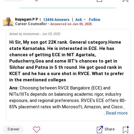
Nayagam P P
|
|
-
12494 Answers
Ask
Follow
Career Counsellor -
Answered on Jun 05, 2025
Asked by Anonymous - Jun 03, 2025
Hi Sir, My son got 22K rank. General category.Home
state Karnataka. He is interested in ECE. He has
chances of getting ECE in NIT Agartala,
Puducherry,Goa and some IIIT's chances to get in
Silchar and Patna in 5 th round. He got good rank in
KCET and he has a sure shot in RVCE. What to prefer
in the mentioned colleges
Ans:
Choosing between RVCE Bangalore (ECE) and
NITs/IIITs depends on balancing academic rigor, industry
exposure, and regional preferences. RVCE’s ECE offers 80-
85% placement rates with Microsoft, Amazon, and Cisco
among top recruiters, leveraging its Bangalore location for
...Read more
internships and startup ecosystem access, despite higher
fees (~?1.28 lakh/year). NIT Agartala (ECE) boasts 82.3%
Career
Share
placements (2023) with an average package comparable to