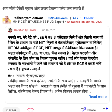
आप नीचे ऐसेही प्रश्न और उत्तर देखना पसंद कर सकते हैं
Radheshyam Zanwar
|
|
-
8595 Answers
Ask
Follow
MHT-CET, IIT-JEE, NEET-UG Expert -
Answered on Jun 03, 2025
Question by PriyaSSS
- Jun 02, 2025
नमस्ते सर, मेरे बेटे को JEE में 98.3 पर्सेंटाइल मिले हैं और पिछले साल की
रैंकिंग के आधार पर उसे NIT त्रिची में मेटलर्जिकल, प्रोडक्शन या सिविल,
IIITDM कांचीपुरम में ECE, NIT नागपुर में मैकेनिकल मिल सकता है।
अमृता कोयंबटूर में ECE या CCE मिल सकता है। बेहतर प्रदर्शन और
प्लेसमेंट के लिए कौन सा विकल्प चुनना चाहिए। कई लोग केवल केंद्रीय
सरकार के संस्थानों में जाने की सलाह दे रहे हैं और वह ECE में काफी रुचि
रखता है। कृपया सलाह दें
Ans:
नमस्ते प्रियाएसएसएस
पसंदीदा शाखा के साथ ब्रांड एनआईटी के साथ जाएं। एनआईटी के सामने
अमृता का विचार छोड़ दें। अमृता के साथ ईसीई की तुलना में एनआईटी के साथ
सिविल, मैकेनिकल बेहतर विकल्प हैं। अंतिम विकल्प आपका होगा।
आपको शुभकामनाएँ।
...Read more
अगर आपको जवाब पसंद आया तो मुझे फ़ॉलो करें। धन्यवाद।
राधेश्याम
Career
Share