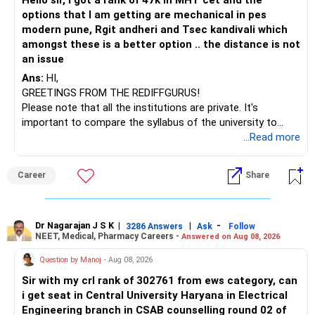
Hello sir, I got a rank of 47k in MHT cet and the
options that I am getting are mechanical in pes
modern pune, Rgit andheri and Tsec kandivali which
amongst these is a better option .. the distance is not
an issue
Ans:
HI,
GREETINGS FROM THE REDIFFGURUS!
Please note that all the institutions are private. It's
important to compare the syllabus of the university to
which the institution is affiliated. Typically, the university's
...Read more
name will appear on the degree certificate, not the
institution's name. Start by reviewing the syllabus, then look
Career
Share
at the faculty (especially the turnover rate) and the
infrastructure, like the mechanical labs, which are crucial.
Visit their websites to analyze this information.
Dr Nagarajan J S K
|
|
-
3286 Answers
Ask
Follow
NEET, Medical, Pharmacy Careers -
Answered on Aug 08, 2026
After the second year of your course, consider taking an
AIML course to boost your job employability.
Question by Manoj
- Aug 08, 2026
Sir with my crl rank of 302761 from ews category, can
BEST WISHES.
i get seat in Central University Haryana in Electrical
Engineering branch in CSAB counselling round 02 of