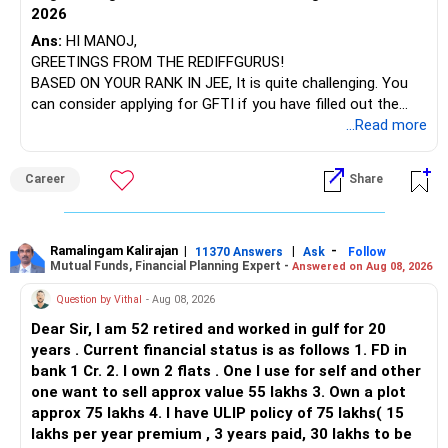
2026
Ans:
HI MANOJ,
GREETINGS FROM THE REDIFFGURUS!
BASED ON YOUR RANK IN JEE, It is quite challenging. You
can consider applying for GFTI if you have filled out the
application.
...Read more
ALL THE BEST.
Career
Share
Ramalingam Kalirajan
|
|
-
11370 Answers
Ask
Follow
Mutual Funds, Financial Planning Expert -
Answered on Aug 08, 2026
Question by Vithal
- Aug 08, 2026
Dear Sir, I am 52 retired and worked in gulf for 20
years . Current financial status is as follows 1. FD in
bank 1 Cr. 2. I own 2 flats . One I use for self and other
one want to sell approx value 55 lakhs 3. Own a plot
approx 75 lakhs 4. I have ULIP policy of 75 lakhs( 15
lakhs per year premium , 3 years paid, 30 lakhs to be