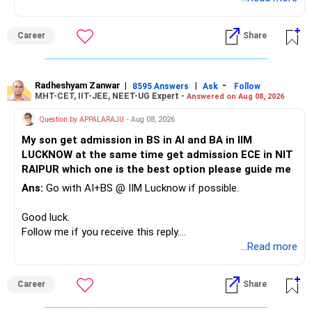
This can give you both stability and growth.
Career
Share
» Childs Education
Your child is already in 12th grade.
Radheshyam Zanwar
|
|
-
8595 Answers
Ask
Follow
MHT-CET, IIT-JEE, NEET-UG Expert -
Answered on Aug 08, 2026
Therefore, this is your immediate financial priority.
Question by APPALARAJU
- Aug 08, 2026
Do not take high equity risk with money needed soon.
My son get admission in BS in AI and BA in IIM
LUCKNOW at the same time get admission ECE in NIT
Keep the education requirement separately identified.
RAIPUR which one is the best option please guide me
Ans:
Go with AI+BS @ IIM Lucknow if possible.
If a large amount is required for higher education, plan this
before investing for long-term growth.
Good luck.
Follow me if you receive this reply.
» ULIP Policies
Radheshyam
...Read more
This is the area I would review carefully.
Career
Share
You have a large ULIP with Rs.15 lakh annual premium.
Three years are already paid, with Rs.30 lakh still payable.