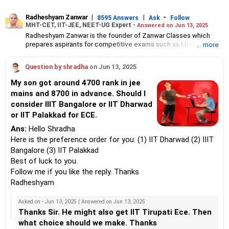
Radheshyam Zanwar
|
|
-
8595 Answers
Ask
Follow
MHT-CET, IIT-JEE, NEET-UG Expert -
Answered on Jun 13, 2025
Radheshyam Zanwar is the founder of Zanwar Classes which
prepares aspirants for competitive exams such as MHT-CET, IIT-
... more
JEE and NEET-UG.
Based in Aurangabad, Maharashtra, it provides coaching for
Question by shradha
on Jun 13, 2025
Class 10 and Class 12 students as well.
Since the last 25 years, Radheshyam has been teaching
My son got around 4700 rank in jee
mathematics to Class 11 and Class 12 students and coaching
mains and 8700 in advance. Should I
them for engineering and medical entrance examinations.
consider IIIT Bangalore or IIT Dharwad
Radheshyam completed his civil engineering from the
Government Engineering College in Aurangabad.
or IIT Palakkad for ECE.
Ans:
Hello Shradha
Here is the preference order for you: (1) IIT Dharwad (2) IIIT
Bangalore (3) IIT Palakkad
Best of luck to you.
Follow me if you like the reply. Thanks
Radheshyam
Asked on - Jun 13, 2025 | Answered on Jun 13, 2025
Thanks Sir. He might also get IIT Tirupati Ece. Then
what choice should we make. Thanks