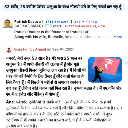
53 वर्षीय, 25 वर्षों के पेशेवर अनुभव के साथ नौकरी पाने के लिए संघर्ष कर रहा हूँ
Patrick Dsouza
|
|
-
1511 Answers
Ask
Follow
CAT, XAT, CMAT, CET Expert -
Answered on Sep 24, 2024
Patrick Dsouza is the founder of Patrick100.
Along with his wife, Rochelle, he trains students for competitive
... more
management entrance exams such as the Common Admission
Test, the Xavier Aptitude Test, Common Management
Question by Anand
on Sep 04, 2024
Admission Test and the Common Entrance Test.
They also train students for group discussions and interviews.
नमस्ते, मेरी उम्र 53 साल है। मेरे पास 25 साल का
Patrick has scored in the 100 percentile six times in CAT. He
अनुभव है। मैं अभी नौकरी की तलाश में हूँ और मुझे
achieved the first rank in XAT twice, in CET thrice and once in
उपयुक्त नौकरी मिलना मुश्किल लग रहा है। मैं किसी भी
the Narsee Monjee Management Aptitude Test.
Apart from coaching students for MBA exams, Patrick and
तरह की परिस्थिति के लिए तैयार हूँ और कड़ी मेहनत के
Rochelle have trained aspirants from the IIMs, the Jamnalal Bajaj
लिए तैयार हूँ। मैं पिछले 4 महीनों से लगातार आवेदन
Institute of Management Studies and the S P Jain Institute of
कर रहा हूँ लेकिन कोई जवाब नहीं मिल रहा है। कृपया सलाह दें। मैं एम.कॉम और
Management Studies and Research for campus placements.
एम.बी.ए (वित्त और बैंकिंग) में योग्य हूँ।
Patrick has been a panellist on the group discussion and panel
interview rounds for some of the top management colleges in
Ans:
प्लेसमेंट एजेंसियों से संपर्क करें। उनसे पूछें कि आप किस तरह की
Mumbai.
भूमिकाओं के लिए आवेदन कर सकते हैं और किन कौशलों की आवश्यकता है। उन
He has graduated in mechanical engineering from the Motilal
कौशलों को हासिल करने के लिए शॉर्ट टर्म कोर्स करें। अपने उद्योग में कुछ
Nehru National Institute of Technology, Allahabad. He has
completed his masters in management from the Jamnalal Bajaj
स्टार्टअप में भी आवेदन करने का प्रयास करें, जहाँ वे आपकी विशेषज्ञता का
Institute of Management Studies, Mumbai.
उपयोग कर सकते हैं।