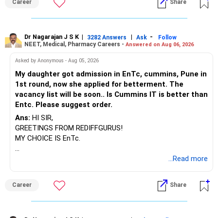
Career
Share
Dr Nagarajan J S K
|
|
-
3282 Answers
Ask
Follow
NEET, Medical, Pharmacy Careers -
Answered on Aug 06, 2026
Asked by Anonymous - Aug 05, 2026
My daughter got admission in EnTc, cummins, Pune in
1st round, now she applied for betterment. The
vacancy list will be soon.. Is Cummins IT is better than
Entc. Please suggest order.
Ans:
HI SIR,
GREETINGS FROM REDIFFGURUS!
MY CHOICE IS EnTc.
BEST REGARDS.
...Read more
Career
Share