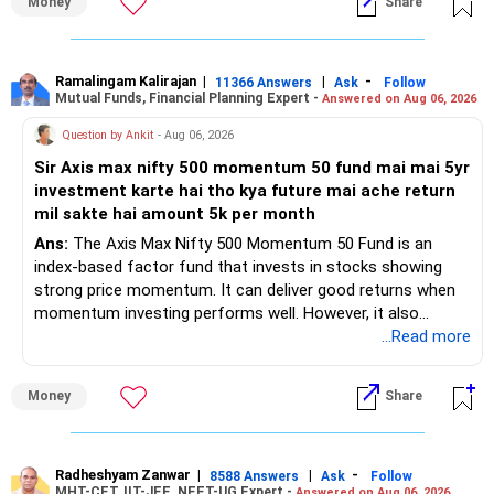
Money
Share
– Regular SIP of Rs.30,000 shows investing discipline.
– PPF investment of Rs.5,500 per month adds stability.
– Home loan EMI is getting your own house ready before
retirement.
Ramalingam Kalirajan
|
|
-
11366 Answers
Ask
Follow
Mutual Funds, Financial Planning Expert -
Answered on Aug 06, 2026
– You have started planning well before retirement.
Question by Ankit
- Aug 06, 2026
» Areas That Need More Attention
Sir Axis max nifty 500 momentum 50 fund mai mai 5yr
investment karte hai tho kya future mai ache return
– Your retirement is only 10 years away.
mil sakte hai amount 5k per month
– Your child is just 6 years old.
– Higher education expenses will come after your
Ans:
The Axis Max Nifty 500 Momentum 50 Fund is an
retirement.
index-based factor fund that invests in stocks showing
– So, retirement and child's education must run together.
strong price momentum. It can deliver good returns when
momentum investing performs well. However, it also
» Retirement Planning
carries higher risk and volatility than diversified actively
...Read more
managed equity funds.
– Review whether your present SIP is enough.
Money
Share
– Increase SIP every year whenever salary increases.
My view for a 5-year investment:
– Even a small annual increase can create a much bigger
corpus.
– A 5-year period is the minimum. A 7–10 year horizon is
– Keep retirement as your first financial priority.
more suitable for this type of fund.
Radheshyam Zanwar
|
|
-
8588 Answers
Ask
Follow
MHT-CET, IIT-JEE, NEET-UG Expert -
Answered on Aug 06, 2026