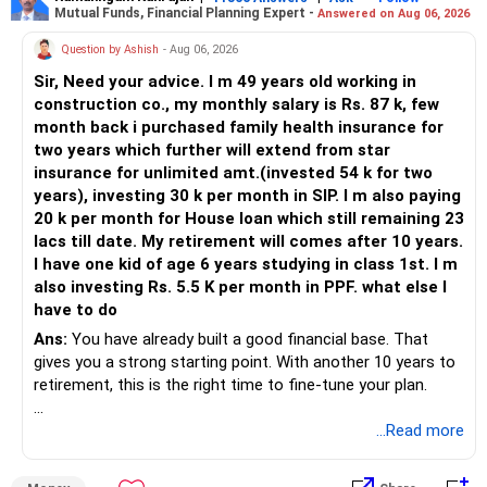
Mutual Funds, Financial Planning Expert -
Answered on Aug 06, 2026
Question by Ashish
- Aug 06, 2026
Sir, Need your advice. I m 49 years old working in
construction co., my monthly salary is Rs. 87 k, few
month back i purchased family health insurance for
two years which further will extend from star
insurance for unlimited amt.(invested 54 k for two
years), investing 30 k per month in SIP. I m also paying
20 k per month for House loan which still remaining 23
lacs till date. My retirement will comes after 10 years.
I have one kid of age 6 years studying in class 1st. I m
also investing Rs. 5.5 K per month in PPF. what else I
have to do
Ans:
You have already built a good financial base. That
gives you a strong starting point. With another 10 years to
retirement, this is the right time to fine-tune your plan.
» What You Have Done Well
...Read more
– Health insurance for your family is a very good decision.