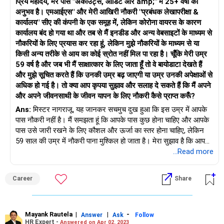
प्रिय महोदय, मेरे पास "अकाउंट्स, ऑडिट और amp;" में 25+ वर्षों का
अनुभव है। एमआईएस" और मेरी आखिरी नौकरी "प्रबंधक लेखापरीक्षा &
कार्यालय" सीए की कंपनी के एक समूह में, लेकिन कोरोना वायरस के कारण
कार्यालय बंद हो गया था और तब से मैं इनडीड और अन्य वेबसाइटों के माध्यम से
नौकरियों के लिए प्रयास कर रहा हूं, लेकिन मुझे नौकरियों के माध्यम से या
किसी अन्य तरीके से आय का कोई स्रोत नहीं मिल पा रहा है। चूँकि मेरी उम्र
59 वर्ष है और जब भी मैं साक्षात्कार के लिए जाता हूँ तो वे बायोडाटा देखते हैं
और मुझे सूचित करते हैं कि उनकी उम्र बढ़ जाएगी या उम्र उनकी अपेक्षाओं से
अधिक हो गई है। तो क्या आप कृपया सुझाव और सलाह दे सकते हैं कि मैं अपने
और अपने जीवनसाथी के जीवन यापन के लिए नौकरी कैसे प्राप्त करूँ?
Ans:
मिस्टर नागराजू, यह जानकर सचमुच दुख हुआ कि इस उम्र में आपके
पास नौकरी नहीं है। मैं समझता हूं कि आपके पास कुछ होना चाहिए और आपके
पास उसे जारी रखने के लिए कौशल और ऊर्जा का स्तर होना चाहिए, लेकिन
59 साल की उम्र में नौकरी पाना मुश्किल हो जाता है। मेरा सुझाव है कि आप
ऐसे स्टार्ट अप में प्रयास करें जो शायद आपको भुगतान करने में सक्षम न हों।
...Read more
ठीक है और आपके क्षेत्र में परामर्श सेवाएँ भी प्रदान करता है। आप के लिए
अच्छे की कामना।
Career
Share
Mayank Rautela
|
|
-
Answer
Ask
Follow
HR Expert -
Answered on Apr 02, 2023