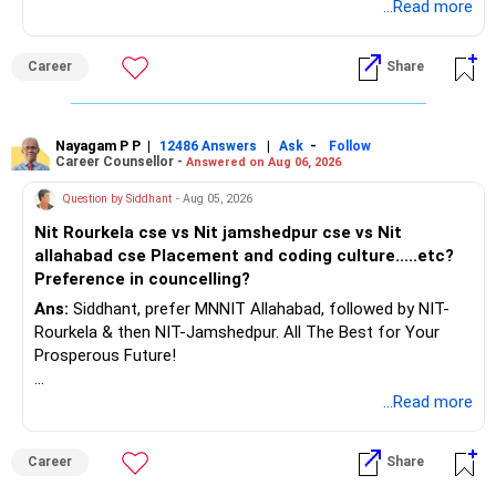
...Read more
– Keep separate planning for your child's future.
– Review your complete financial plan annually.
– These steps can help you retire with greater confidence
Career
Share
and financial comfort.
Best Regards,
Nayagam P P
|
|
-
12486 Answers
Ask
Follow
Career Counsellor -
Answered on Aug 06, 2026
K. Ramalingam, MBA, CFP,
Question by Siddhant
- Aug 05, 2026
AMFI-Registered MFD – ARN 4188
Nit Rourkela cse vs Nit jamshedpur cse vs Nit
allahabad cse Placement and coding culture.....etc?
www.holisticinvestment.in
Preference in councelling?
Ans:
Siddhant, prefer MNNIT Allahabad, followed by NIT-
https://www.linkedin.com/in/ramalingamcfp/
Rourkela & then NIT-Jamshedpur. All The Best for Your
Prosperous Future!
Follow RediffGURUS to Know More on 'Careers | Money |
...Read more
Health | Relationships'.
Career
Share