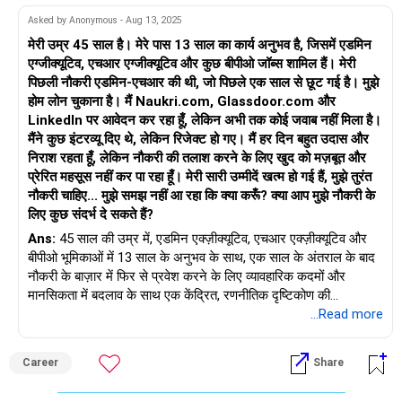
Asked by Anonymous - Aug 13, 2025
मेरी उम्र 45 साल है। मेरे पास 13 साल का कार्य अनुभव है, जिसमें एडमिन
एग्जीक्यूटिव, एचआर एग्जीक्यूटिव और कुछ बीपीओ जॉब्स शामिल हैं। मेरी
पिछली नौकरी एडमिन-एचआर की थी, जो पिछले एक साल से छूट गई है। मुझे
होम लोन चुकाना है। मैं Naukri.com, Glassdoor.com और
LinkedIn पर आवेदन कर रहा हूँ, लेकिन अभी तक कोई जवाब नहीं मिला है।
मैंने कुछ इंटरव्यू दिए थे, लेकिन रिजेक्ट हो गए। मैं हर दिन बहुत उदास और
निराश रहता हूँ, लेकिन नौकरी की तलाश करने के लिए खुद को मज़बूत और
प्रेरित महसूस नहीं कर पा रहा हूँ। मेरी सारी उम्मीदें खत्म हो गई हैं, मुझे तुरंत
नौकरी चाहिए... मुझे समझ नहीं आ रहा कि क्या करूँ? क्या आप मुझे नौकरी के
लिए कुछ संदर्भ दे सकते हैं?
Ans:
45 साल की उम्र में, एडमिन एक्ज़ीक्यूटिव, एचआर एक्ज़ीक्यूटिव और
बीपीओ भूमिकाओं में 13 साल के अनुभव के साथ, एक साल के अंतराल के बाद
नौकरी के बाज़ार में फिर से प्रवेश करने के लिए व्यावहारिक कदमों और
मानसिकता में बदलाव के साथ एक केंद्रित, रणनीतिक दृष्टिकोण की
आवश्यकता होती है। अपने अनुभव और कौशल विकास की दिशा में हाल के
...Read more
प्रयासों को उजागर करने के लिए अपने रेज़्यूमे और लिंक्डइन प्रोफ़ाइल को
अपडेट करने को प्राथमिकता दें, नौकरी के विवरणों के साथ तालमेल बिठाएँ
Career
Share
और आवेदक ट्रैकिंग सिस्टम को नेविगेट करने के लिए प्रासंगिक कीवर्ड का
उपयोग करें। विविध अनुभव के लिए Naukri.com, LinkedIn Jobs,