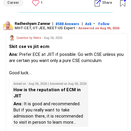
Career
1
Share
markets.
eligibility.
» Insurance Review
My suggestion: If this is your first equity SIP or your core
Good luck.
– Health insurance is in place. Good.
investment, choose a diversified actively managed mutual
Follow me if you receive this reply.
Radheshyam Zanwar
|
|
-
8588 Answers
Ask
Follow
MHT-CET, IIT-JEE, NEET-UG Expert -
Answered on Aug 06, 2026
– Also check whether you have adequate term life
fund instead of putting the entire Rs.5,000 into a
Radheshyam
insurance.
momentum fund. If you already have a well-diversified
Question by Netra
- Aug 06, 2026
– The cover should protect your family till your financial
portfolio, a small allocation to a momentum strategy can
Skit cse vs jiit ecm
responsibilities reduce.
be considered as a satellite investment, not the main one.
Ans:
Prefer ECE at JIIT if possible. Go with CSE unless you
» Portfolio Review
Best Regards,
are certain you want only a pure CSE curriculum.
– Review your mutual fund portfolio once every year.
K. Ramalingam, MBA, CFP,
Good luck.
– Avoid frequent switching based on market movements.
Follow me if you receive this reply.
Asked on - Aug 06, 2026 | Answered on Aug 06, 2026
– Stay invested through market ups and downs.
AMFI-Registered MFD – ARN 4188
Radheshyam
How is the reputation of ECM in
– Long-term discipline usually gives better results.
JIIT
www.holisticinvestment.in
» Finally
Ans:
It is good and recommended.
https://www.linkedin.com/in/ramalingamcfp/
But if you really want to take
– Your financial journey is moving in the right direction.
admission there, it is recommended
– Focus now on increasing investments every year.
to visit in person to learn more
– Build a strong retirement corpus.
details.