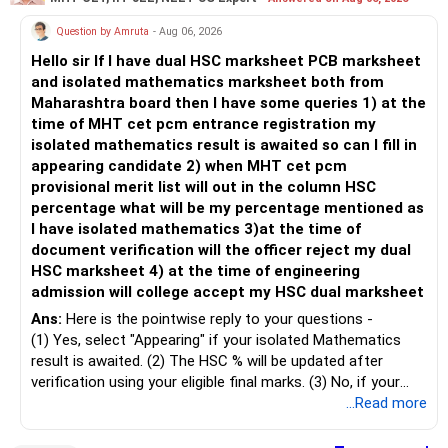
» Child's Education
– Returns cannot be guaranteed. Good performance in the
Question by Amruta
- Aug 06, 2026
past does not ensure similar returns in the future.
Hello sir If I have dual HSC marksheet PCB marksheet
– Create a separate mutual fund portfolio for your child's
and isolated mathematics marksheet both from
education.
– Momentum strategies can underperform for long periods
Maharashtra board then I have some queries 1) at the
– Avoid mixing it with retirement investments.
when market trends reverse.
time of MHT cet pcm entrance registration my
– Review this goal every two to three years.
isolated mathematics result is awaited so can I fill in
– This fund may witness sharper ups and downs than
appearing candidate 2) when MHT cet pcm
» Emergency Fund
diversified equity funds.
provisional merit list will out in the column HSC
percentage what will be my percentage mentioned as
– Maintain at least 6 to 12 months of family expenses.
– Investing Rs.5,000 per month through SIP is a disciplined
I have isolated mathematics 3)at the time of
– Keep this money in safe and easily accessible
approach and helps reduce timing risk.
document verification will the officer reject my dual
investments.
HSC marksheet 4) at the time of engineering
– This prevents disturbing your long-term investments.
For most investors, I prefer actively managed diversified
admission will college accept my HSC dual marksheet
equity funds over momentum index funds because:
» Home Loan Strategy
Ans:
Here is the pointwise reply to your questions -
– Fund managers can reduce exposure to expensive or
(1) Yes, select "Appearing" if your isolated Mathematics
– Continue your EMI regularly.
weak sectors.
result is awaited. (2) The HSC % will be updated after
– If you receive bonus or any lump sum, consider part
verification using your eligible final marks. (3) No, if your
prepayment.
– They can adapt to changing market conditions.
documents comply with Maharashtra Board rules, they
...Read more
– Balance this with your retirement investments.
won't be rejected. (4) Yes, colleges accept dual HSC +
– Do not use all surplus for loan closure alone.
– They aim to manage downside risk better during volatile
isolated Mathematics marksheets if they meet CET Cell