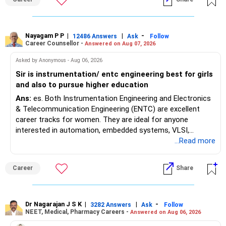
बनाएँ। प्रेरणा बनाए रखने और तेज़ी से पुनः प्रवेश के लिए नौकरी खोज की
are advised to seek official written clarification from the
प्रभावशीलता को अधिकतम करने के लिए नियमित संरचना और मानसिक
Maharashtra State CET Cell/DMER before counselling.
स्वास्थ्य प्रथाओं का पालन करें। एक समृद्ध भविष्य के लिए शुभकामनाएँ!
Where feasible, fulfilling the required PCB eligibility through
a single recognized board provides greater certainty during
Nayagam P P
|
|
-
12486 Answers
Ask
Follow
"करियर | पैसा | स्वास्थ्य | रिश्ते" के बारे में अधिक जानने के लिए
Career Counsellor -
Answered on Aug 07, 2026
the admission process. All The Best for Your Prosperous
RediffGURUS को फ़ॉलो करें।
Future!
Asked by Anonymous - Aug 06, 2026
Sir is instrumentation/ entc engineering best for girls
Follow RediffGURUS to Know More on 'Careers | Money |
and also to pursue higher education
Health | Relationships'.
Ans:
es. Both Instrumentation Engineering and Electronics
& Telecommunication Engineering (ENTC) are excellent
career tracks for women. They are ideal for anyone
interested in automation, embedded systems, VLSI,
robotics, IoT, and AI hardware. While both fields offer
...Read more
strong workplace diversity, global research opportunities,
and paths to higher studies, ENTC generally provides
Career
Share
broader career flexibility across the tech sector. Choose
ENTC for a wider range of software and hardware options,
or select Instrumentation if you want to specialize deeply
in automation and control systems. All The Best for Your
Dr Nagarajan J S K
|
|
-
3282 Answers
Ask
Follow
NEET, Medical, Pharmacy Careers -
Answered on Aug 06, 2026
Prosperous Future!