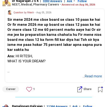
Dr Nagarajan J S K
|
|
-
3282 Answers
Ask
Follow
NEET, Medical, Pharmacy Careers -
Answered on Aug 06, 2026
Question by Ritesh
- Aug 05, 2026
Sir mene 2024 me cbse board se class 10 paas ke hai
Or fir mene 2026 me up board se class 12 paas ke hai
Or mere class 12 me 60 percent marks aaye hai Or sir
me jee ke preparation karna chahata hu Fir mene nios
board me class 12 ka form fill kar diya hai Toh sir kya
isme me paas hokar 75 percent lakar apna sapna pura
kar sakta hu
Ans:
HI RITESH,
WHAT IS YOUR DREAM?
BEST WISHES.
...Read more
Career
1
Share
Ramalingam Kalirajan
|
|
-
11366 Answers
Ask
Follow