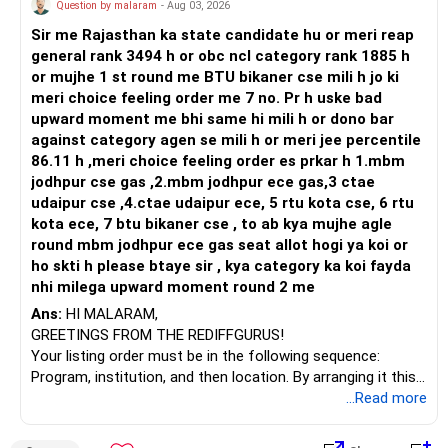
Question by malaram
- Aug 03, 2026
Follow RediffGURUS to Know More on 'Careers | Money |
Sir me Rajasthan ka state candidate hu or meri reap
Health | Relationships'.
general rank 3494 h or obc ncl category rank 1885 h
or mujhe 1 st round me BTU bikaner cse mili h jo ki
meri choice feeling order me 7 no. Pr h uske bad
upward moment me bhi same hi mili h or dono bar
against category agen se mili h or meri jee percentile
86.11 h ,meri choice feeling order es prkar h 1.mbm
jodhpur cse gas ,2.mbm jodhpur ece gas,3 ctae
udaipur cse ,4.ctae udaipur ece, 5 rtu kota cse, 6 rtu
kota ece, 7 btu bikaner cse , to ab kya mujhe agle
round mbm jodhpur ece gas seat allot hogi ya koi or
ho skti h please btaye sir , kya category ka koi fayda
nhi milega upward moment round 2 me
Ans:
HI MALARAM,
GREETINGS FROM THE REDIFFGURUS!
Your listing order must be in the following sequence:
Program, institution, and then location. By arranging it this
way, you can easily find the answer yourself.
...Read more
BEST WISHES.