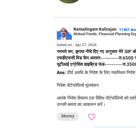
Ramalingam Kalirajan
11361 An
Mutual Funds, Financial Planning Ex
Asked on - Apr 27, 2024
नमस्ते सर, कृपया नीचे दिए गए अनुसार मेरे SIP की समीक्षा करें। क्या ये दीर्घकालिक निवेश के दृष्टिकोण से अच्छे हैं? एचडीएफसी स्मॉलकैप डायरेक्ट----------रु.6500 प्रति माह
एचडीएफसी मिड कैप अवसर----------रु.6500 प्रत
यूटीआई एग्रेसिव हाइब्रिड फंड----------रु.350
Ans:
दीर्घ अवधि के निवेश के लिए व्यवस्थित निवे
निवेश पोर्टफोलियो मूल्यांकन
आपके निवेश विकल्प एक विविध पोर्टफोलियो को दर्शाते
उनकी क्षमता का आकलन करें।
Money
विकास के लिए इक्विटी फंड
Asked on - May 22, 2024 | Answered on
इक्विटी फंड में दीर्घ अवधि में पर्याप्त वृद्धि की 
आपके गहन उत्तर के लिए धन्यवाद सर।