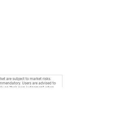
शामिल हैं। एक CFP आपके निवेश को आपके वित्तीय
निश्चित होता है।
ी क्षमता नहीं होती है। इसके अतिरिक्त, फंड
ाथ विकास-उन्मुख इक्विटी फंड का मिश्रण होता
ता का लाभ उठाने पर विचार करें।
ket are subject to market risks.
commendatory. Users are advised to
rely on their own judgement when
Stocks
Gurus
BSE Live
Health
NSE Live
Money