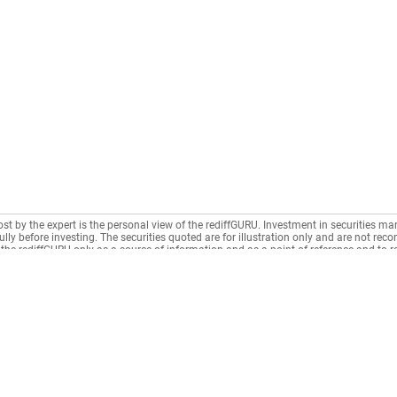
िवेश करने के लाभ
, जिसमें व्यक्तिगत मार्गदर्शन, व्यापक वित्तीय योजना और निरंतर पोर्टफोलियो प्रबंधन 
ंरेखित करने में मदद कर सकता है, जिससे धन प्रबंधन के लिए एक समग्र दृष्टिकोण सु
जर प्रदान करते हैं, उनमें सक्रिय रूप से प्रबंधित फंड की तुलना में बेहतर प्रदर्शन क
े बिना इंडेक्स फंड बाजार में गिरावट के प्रति संवेदनशील होते हैं।
 सुविचारित दृष्टिकोण को दर्शाते हैं, जिसमें स्थिर लार्ज-कैप और हाइब्रिड विकल्पों के स
 और बाजार की अनिश्चितताओं को प्रभावी ढंग से नेविगेट करने के लिए CFP की विशेषज्ञ
ost by the expert is the personal view of the rediffGURU. Investment in securities mar
lly before investing. The securities quoted are for illustration only and are not re
the rediffGURU only as a source of information and as a point of reference and to 
n intermediary as per India's Information Technology Act.
Municipal Taxes
CONNECT
News
Housing Society
Rediffmail
News
Rentals
Rediff One
Business