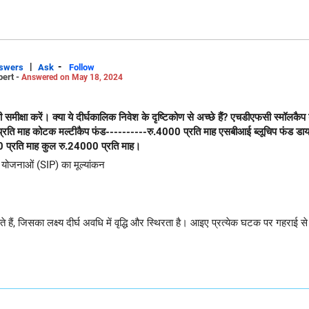
|
-
swers
Ask
Follow
pert -
Answered on May 18, 2024
ि माह कोटक मल्टीकैप फंड----------रु.4000 प्रति माह एसबीआई ब्लूचिप फंड डायरे
0 प्रति माह कुल रु.24000 प्रति माह।
श योजनाओं (SIP) का मूल्यांकन
 हैं, जिसका लक्ष्य दीर्घ अवधि में वृद्धि और स्थिरता है। आइए प्रत्येक घटक पर गहराई से व
 May 22, 2024
क्षमता होती है, लेकिन वे अंतर्निहित अस्थिरता के साथ आते हैं। आपके चयन में स्मॉल-कैप, मि