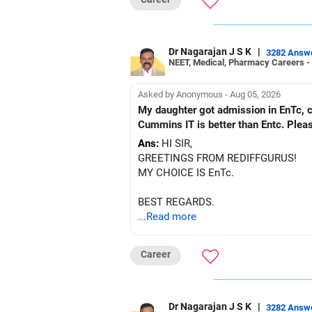
Dr Nagarajan J S K
|
3282 Answ
NEET, Medical, Pharmacy Careers -
Asked by Anonymous - Aug 05, 2026
My daughter got admission in EnTc, cummins, Pune in 1st ro
Cummins IT is better than Entc. Plea
Ans:
HI SIR,
GREETINGS FROM REDIFFGURUS!
MY CHOICE IS EnTc.
BEST REGARDS.
...Read more
Career
Dr Nagarajan J S K
|
3282 Answ