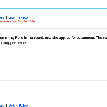
|
-
ers
Ask
Follow
Answered on Aug 06, 2026
und, now she applied for betterment. The vacancy list will be soon.. Is
se suggest order.
|
-
ers
Ask
Follow