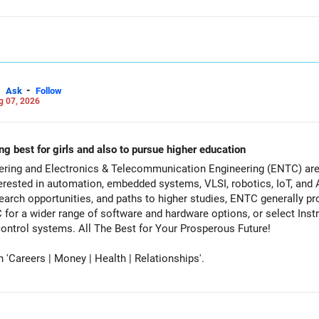
भी रास्ता चुनें, मैं आपकी सफलता और पूर्णता की कामना करता हूँ!
-
Ask
Follow
g 07, 2026
ng best for girls and also to pursue higher education
ering and Electronics & Telecommunication Engineering (ENTC) are 
rested in automation, embedded systems, VLSI, robotics, IoT, and A
earch opportunities, and paths to higher studies, ENTC generally pro
for a wider range of software and hardware options, or select Inst
specialize deeply in automation and control systems. All The Best for Your Prosperous Future!
Careers | Money | Health | Relationships'.