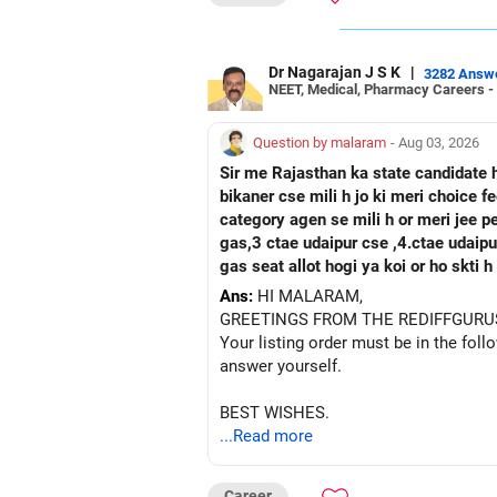
Dr Nagarajan J S K
|
3282 Answ
NEET, Medical, Pharmacy Careers -
Question by malaram
- Aug 03, 2026
Sir me Rajasthan ka state candidate 
bikaner cse mili h jo ki meri choice 
category agen se mili h or meri jee 
gas,3 ctae udaipur cse ,4.ctae udaipur ece, 5 rtu kota c
gas seat allot hogi ya koi or ho skti
Ans:
HI MALARAM,
GREETINGS FROM THE REDIFFGURU
Your listing order must be in the foll
answer yourself.
BEST WISHES.
...Read more
Career