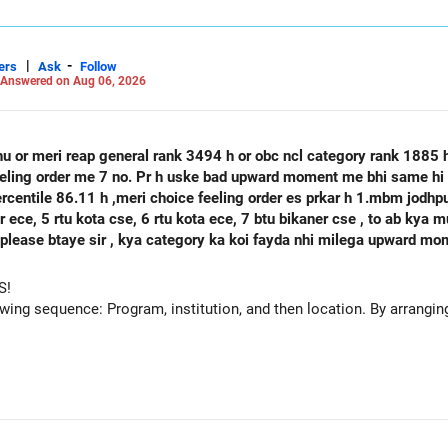
|
-
ers
Ask
Follow
Answered on Aug 06, 2026
hu or meri reap general rank 3494 h or obc ncl category rank 1885
feeling order me 7 no. Pr h uske bad upward moment me bhi same hi 
percentile 86.11 h ,meri choice feeling order es prkar h 1.mbm jodh
se, 6 rtu kota ece, 7 btu bikaner cse , to ab kya mujhe agle round mbm jodhpur ece
 h please btaye sir , kya category ka koi fayda nhi milega upward m
S!
owing sequence: Program, institution, and then location. By arranging 