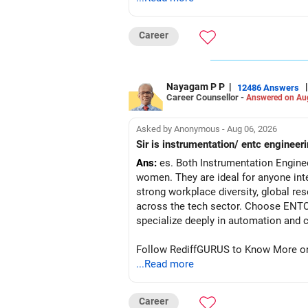
समझकर निर्णय लेने के लिए समय निकालें। आप जो 
Career
Nayagam P P
|
|
12486 Answers
Career Counsellor -
Answered on Au
Asked by Anonymous - Aug 06, 2026
Sir is instrumentation/ entc engineeri
Ans:
es. Both Instrumentation Engine
women. They are ideal for anyone inte
strong workplace diversity, global res
across the tech sector. Choose ENTC 
Follow RediffGURUS to Know More on '
...Read more
Career