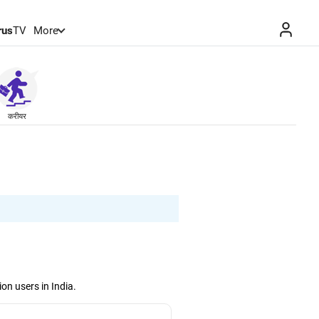
rus
TV
More
करीयर
on users in India.