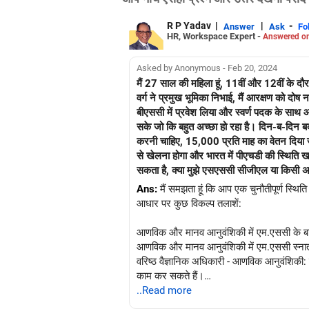
R P Yadav
|
|
-
Answer
Ask
Fo
HR, Workspace Expert -
Answered on
Asked by Anonymous - Feb 20, 2024
मैं 27 साल की महिला हूं, 11वीं और 12वीं के दौर
वर्ग ने प्रमुख भूमिका निभाई, मैं आरक्षण को दोष नही
बीएससी में प्रवेश लिया और स्वर्ण पदक के साथ आण
सके जो कि बहुत अच्छा हो रहा है। दिन-ब-दिन बदतर
करनी चाहिए, 15,000 प्रति माह का वेतन दिया जा र
से खेलना होगा और भारत में पीएचडी की स्थिति खराब
सकता है, क्या मुझे एसएससी सीजीएल या किसी अन्य 
Ans:
मैं समझता हूं कि आप एक चुनौतीपूर्ण स्थि
आधार पर कुछ विकल्प तलाशें:
आणविक और मानव आनुवंशिकी में एम.एससी के बाद
आणविक और मानव आनुवंशिकी में एम.एससी स्नातक क
वरिष्ठ वैज्ञानिक अधिकारी - आणविक आनुवंशिकी: इ
काम कर सकते हैं।
तकनीकी सहायक - आणविक आनुवंशिकी: प्रयोगशाल
..Read more
एसोसिएट प्रोफेसर - मेडिकल जेनेटिक्स: यदि आप शि