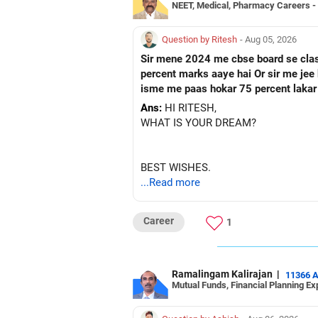
NEET, Medical, Pharmacy Careers -
Question by Ritesh
- Aug 05, 2026
Sir mene 2024 me cbse board se class 10 paas ke hai Or fir mene 2026 me up board se cl
percent marks aaye hai Or sir me jee ke preparation karna chahata hu Fir mene nios board me class 12 ka form fill kar diya hai Toh sir kya
isme me paas hokar 75 percent lakar
Ans:
HI RITESH,
WHAT IS YOUR DREAM?
BEST WISHES.
...Read more
Career
1
Ramalingam Kalirajan
|
11366 
Mutual Funds, Financial Planning Ex