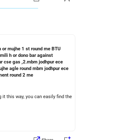
 h or mujhe 1 st round me BTU
mili h or dono bar against
pur cse gas ,2.mbm jodhpur ece
oment round 2 me
it this way, you can easily find the