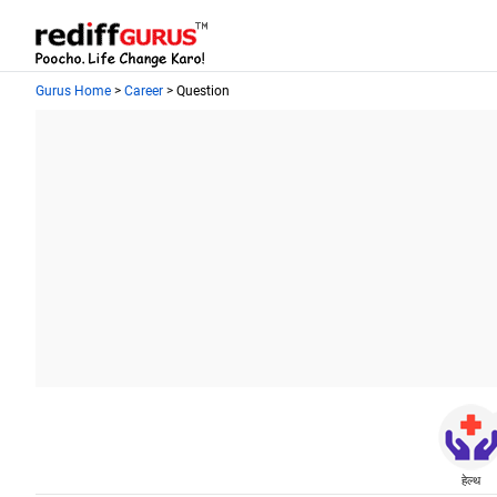
Gurus Home
>
Career
> Question
हेल्थ