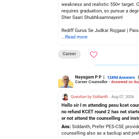
यदि आपको अभी भी कोई संदेह है, तो सहायता के 
weakness and realistic 550+ target. C
requires graduation, so pursue a degr
सादर
Dher Saari Shubhkaamnayein!
Rediff Gurus Se Judkar Rojgaar | Pais
...Read more
Career
Nayagam P P
|
|
12494 Answers
Career Counsellor -
Answered on Au
Question by Siddanth
- Aug 07, 2026
Hello sir I m attending pesu kcet coun
no refund KCET round 2 has not start
or not attend the counselling and ins
Ans:
Siddanth, Prefer PES-CSE provided you 