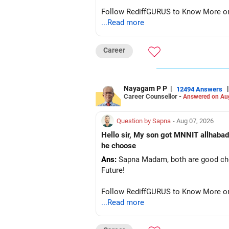
Follow RediffGURUS to Know More on '
...Read more
Career
Nayagam P P
|
|
12494 Answers
Career Counsellor -
Answered on Au
Question by Sapna
- Aug 07, 2026
Hello sir, My son got MNNIT allhabad
he choose
Ans:
Sapna Madam, both are good choic
Future!
Follow RediffGURUS to Know More on '
...Read more