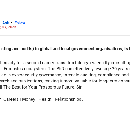
-
Ask
Follow
g 07, 2026
esting and audits) in global and local government organisations, is 
cularly for a second-career transition into cybersecurity consulti
tal Forensics ecosystem. The PhD can effectively leverage 20 years 
ise in cybersecurity governance, forensic auditing, compliance and r
rch and publications, making it most valuable for long-term consul
vernment advisory opportunities. All The Best for Your Prosperous Future, Sir!
Careers | Money | Health | Relationships'.