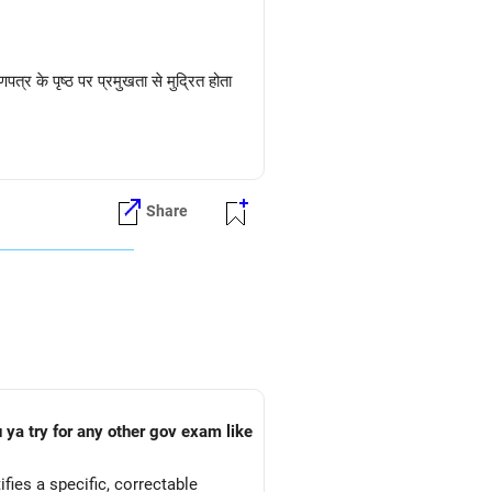
र के पृष्ठ पर प्रमुखता से मुद्रित होता
Share
भी शामिल होते हैं, जैसे ABC/XYZ/OBC/M-
ो सकती है:
 ya try for any other gov exam like
ies a specific, correctable