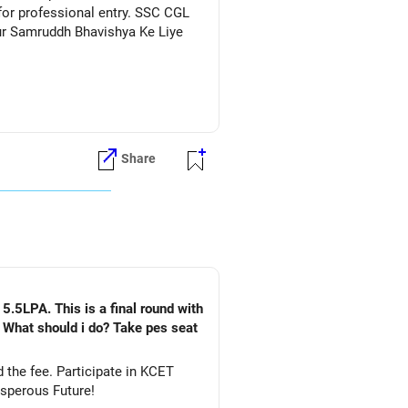
for professional entry. SSC CGL
Aur Samruddh Bhavishya Ke Liye
Share
5.5LPA. This is a final round with
. What should i do? Take pes seat
ate in KCET
&DS. All The Best for Your Prosperous Future!