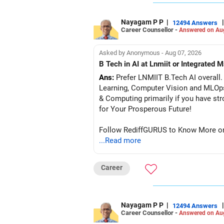
Nayagam P P
|
|
12494 Answers
Career Counsellor -
Answered on Au
Asked by Anonymous - Aug 07, 2026
B Tech in AI at Lnmiit or Integrate
Ans:
Prefer LNMIIT B.Tech AI overall. 
Learning, Computer Vision and MLOp
& Computing primarily if you have strong
for Your Prosperous Future!
Follow RediffGURUS to Know More on '
...Read more
Career
Nayagam P P
|
|
12494 Answers
Career Counsellor -
Answered on Au