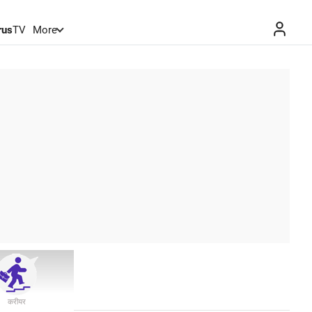
rus
TV
More
करीयर