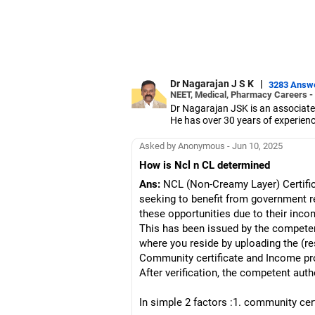
Dr Nagarajan J S K
|
3283 Answ
NEET, Medical, Pharmacy Careers -
Dr Nagarajan JSK is an associate
He has over 30 years of experienc
As the JSS College placement offi
Dr Nagarajan holds a PhD in phar
Asked by Anonymous - Jun 10, 2025
five PhD scholars.
How is Ncl n CL determined
Ans:
NCL (Non-Creamy Layer) Certific
seeking to benefit from government re
these opportunities due to their inc
This has been issued by the competent 
where you reside by uploading the (r
Community certificate and Income pro
After verification, the competent autho
In simple 2 factors :1. community cer