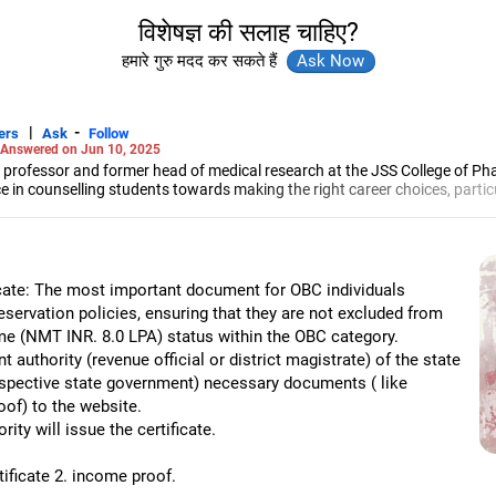
विशेषज्ञ की सलाह चाहिए?
हमारे गुरु मदद कर सकते हैं
|
-
ers
Ask
Follow
Answered on Jun 10, 2025
 professor and former head of medical research at the JSS College of Ph
e in counselling students towards making the right career choices, particu
cer, he has helped aspiring professionals prepare for and crack job interv
maceutical sciences from the JSS Academy of Higher Education And Resea
ate: The most important document for OBC individuals
servation policies, ensuring that they are not excluded from
ome (NMT INR. 8.0 LPA) status within the OBC category.
authority (revenue official or district magistrate) of the state
espective state government) necessary documents ( like
of) to the website.
rity will issue the certificate.
tificate 2. income proof.