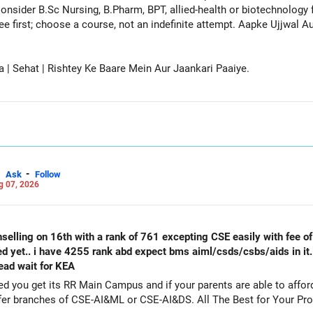
लिए अपने नज़दीकी संबंधित अधिकारी से बेझिझक संपर्क करें।
onsider B.Sc Nursing, B.Pharm, BPT, allied-health or biotechnology 
ee first; choose a course, not an indefinite attempt. Aapke Ujjwal 
a | Sehat | Rishtey Ke Baare Mein Aur Jaankari Paaiye.
-
Ask
Follow
g 07, 2026
selling on 16th with a rank of 761 excepting CSE easily with fee of 
ed yet.. i have 4255 rank abd expect bms aiml/csds/csbs/aids in it
tead wait for KEA
get its RR Main Campus and if your parents are able to afford the fee. Particip
counselling also as a backup and prefer branches of CSE-AI&ML or CSE-AI