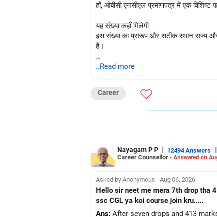
हाँ, ओबीसी एनसीएल प्रमाणपत्र में एक विशिष्ट प
यह संख्या कहाँ मिलेगी
इस संख्या का प्रारूप और सटीक स्थान राज्य और 
है।
सामान्य स्थान:
..Read more
आप आमतौर पर इस संख्या को प्रमाणपत्र के निचले 
Career
प्रारूप:
यह संख्या आमतौर पर एक अल्फ़ान्यूमेरिक स्ट्रिं
7298/20XX।
वैकल्पिक नाम:
इसे "पावती संख्या" या "संशोधन मामला संख्या" 
Nayagam P P
|
|
12494 Answers
Career Counsellor -
Answered on Au
केंद्रीय बनाम राज्य सूची प्रविष्टि संख्या
प्रवेश या नौकरियों (जैसे जेईई, नीट, आदि) क
Asked by Anonymous - Aug 06, 2026
1. प्रमाणपत्र संख्या (आपके विशिष्ट दस्तावेज़ 
Hello sir neet me mera 7th drop tha 4
2. ओबीसी की केंद्रीय सूची में आपकी जाति की प्र
ssc CGL ya koi course join kru.....
Ans:
After seven drops and 413 marks