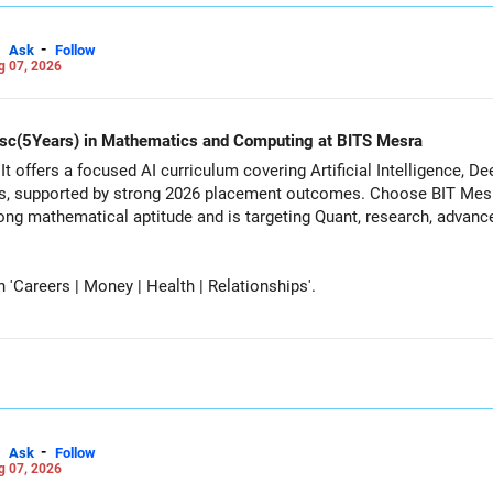
-
Ask
Follow
g 07, 2026
d Msc(5Years) in Mathematics and Computing at BITS Mesra
It offers a focused AI curriculum covering Artificial Intelligence, 
s, supported by strong 2026 placement outcomes. Choose BIT Mesr
 mathematical aptitude and is targeting Quant, research, advanced analytic
Careers | Money | Health | Relationships'.
-
Ask
Follow
g 07, 2026