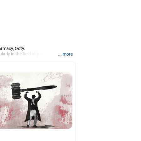
armacy, Ooty.
larly in the field of pharmacy.
... more
iews.
rch, Mysore, and is currently guiding