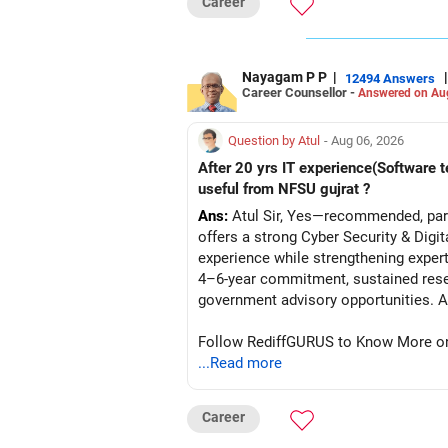
Career
Nayagam P P
|
|
12494 Answers
Career Counsellor -
Answered on Au
Question by Atul
- Aug 06, 2026
After 20 yrs IT experience(Software t
useful from NFSU gujrat ?
Ans:
Atul Sir, Yes—recommended, parti
offers a strong Cyber Security & Digi
experience while strengthening expert
4–6-year commitment, sustained resea
go
Follow RediffGURUS to Know More on '
...Read more
Career