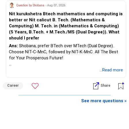
Question by Shobana
- Aug 07, 2026
Nit kurukshetra Btech mathematics and computing is
better or Nit calicut B. Tech. (Mathematics &
Computing) M. Tech. in (Mathematics & Computing)
(5 Years, B.Tech. + M.Tech./MS (Dual Degree)). What
should I prefer
Ans:
Shobana, prefer BTech over MTech (Dual Degree).
Choose NIT-C-MnC, followed by NIT-K-MnC. All The Best
for Your Prosperous Future!
Follow RediffGURUS to Know More on 'Careers | Money |
...Read more
Health | Relationships'.
Career
Share
See more questions »