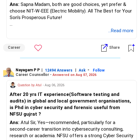
Ans:
Sapna Madam, both are good choices, yet prefer &
choose NIT-W-EEE (Electric Mobility). All The Best for Your
Son's Prosperous Future!
Follow RediffGURUS to Know More on 'Careers | Money |
...Read more
Health | Relationships'.
Career
Share
Nayagam P P
|
|
-
12494 Answers
Ask
Follow
Career Counsellor -
Answered on Aug 07, 2026
Question by Atul
- Aug 06, 2026
After 20 yrs IT experience(Software testing and
audits) in global and local government organisations,
is Phd in cyber security and forensic useful from
NFSU gujrat ?
Ans:
Atul Sir, Yes—recommended, particularly for a
second-career transition into cybersecurity consulting,
research or academia. NFSU offers a strong Cyber Security