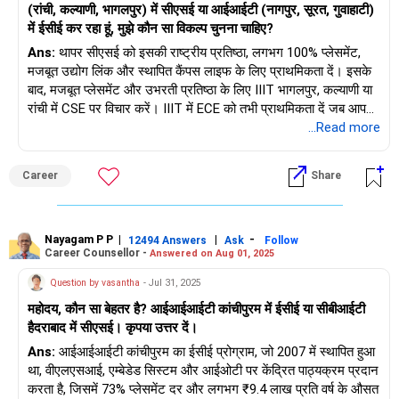
(रांची, कल्याणी, भागलपुर) में सीएसई या आईआईटी (नागपुर, सूरत, गुवाहाटी)
में ईसीई कर रहा हूं, मुझे कौन सा विकल्प चुनना चाहिए?
Ans:
थापर सीएसई को इसकी राष्ट्रीय प्रतिष्ठा, लगभग 100% प्लेसमेंट,
मजबूत उद्योग लिंक और स्थापित कैंपस लाइफ के लिए प्राथमिकता दें। इसके
बाद, मजबूत प्लेसमेंट और उभरती प्रतिष्ठा के लिए IIIT भागलपुर, कल्याणी या
रांची में CSE पर विचार करें। IIIT में ECE को तभी प्राथमिकता दें जब आपकी
इलेक्ट्रॉनिक्स में गहरी रुचि हो। एडमिशन और समृद्ध भविष्य के लिए
...Read more
शुभकामनाएँ!
Career
Share
'करियर | पैसा | स्वास्थ्य | रिश्ते' के बारे में अधिक जानने के लिए
RediffGURUS को फॉलो करें।
Nayagam P P
|
|
-
12494 Answers
Ask
Follow
Career Counsellor -
Answered on Aug 01, 2025
Question by vasantha
- Jul 31, 2025
महोदय, कौन सा बेहतर है? आईआईआईटी कांचीपुरम में ईसीई या सीबीआईटी
हैदराबाद में सीएसई। कृपया उत्तर दें।
Ans:
आईआईआईटी कांचीपुरम का ईसीई प्रोग्राम, जो 2007 में स्थापित हुआ
था, वीएलएसआई, एम्बेडेड सिस्टम और आईओटी पर केंद्रित पाठ्यक्रम प्रदान
करता है, जिसमें 73% प्लेसमेंट दर और लगभग ₹9.4 लाख प्रति वर्ष के औसत