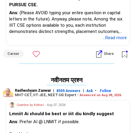
PURSUE CSE.
Ans:
(Please AVOID typing your entire question in capital
letters in the future). Anyway, please note, Among the six
IIIT CSE options available to you, each institution
demonstrates distinct strengths, placement outcomes,
and academic environments that merit careful
...Read more
consideration for your engineering career. IIIT Kalyani leads
with impressive placement consistency, recording 89.33%
Career
Share
placement rates in 2024 with an outstanding highest
package and solid infrastructure development, backed by
experienced faculty and strong industry partnerships with
Google, Microsoft, Oracle, and Deloitte. IIIT Kottayam
नवीनतम प्रश्न
emerges as the placement champion with remarkable 88%
placement rates, 219 job offers to 178 students, and
Radheshyam Zanwar
|
|
-
8595 Answers
Ask
Follow
strong international exposure through partnerships with
MHT-CET, IIT-JEE, NEET-UG Expert -
Answered on Aug 08, 2026
leading multinational corporations, complemented by
Question by Kothari
- Aug 07, 2026
comprehensive academic support systems and modern
laboratory facilities. IIIT Bhubaneswar, despite offering CE
Lmniit Ai should be best or iiit diu kindly suggest
and IT rather than pure CSE, maintains its reputation with
Ans:
Prefer AI @ LNMIT if possible.
85.5% placement rates, strong alumni networks, and
established industry connections, though its median