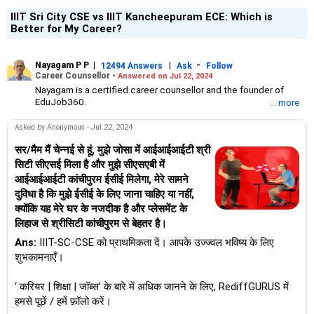
IIIT Sri City CSE vs IIIT Kancheepuram ECE: Which is
Better for My Career?
Nayagam P P
|
|
-
12494 Answers
Ask
Follow
Career Counsellor -
Answered on Jul 22, 2024
Nayagam is a certified career counsellor and the founder of
EduJob360.
... more
He started his career as an HR professional and has over 10
years of experience in tutoring and mentoring students from
Asked by Anonymous - Jul 22, 2024
Classes 8 to 12, helping them choose the right stream, course
and college/university.
सर/मैम मैं चेन्नई से हूं, मुझे जोसा में आईआईआईटी श्री
He also counsels students on how to prepare for entrance
सिटी सीएसई मिला है और मुझे सीएसएबी में
exams for getting admission into reputed universities /colleges
आईआईआईटी कांचीपुरम ईसीई मिलेगा, मेरे सामने
for their graduate/postgraduate courses.
दुविधा है कि मुझे ईसीई के लिए जाना चाहिए या नहीं,
He has guided both fresh graduates and experienced
क्योंकि यह मेरे घर के नजदीक है और प्लेसमेंट के
professionals on how to write a resume, how to prepare for job
interviews and how to negotiate their salary when joining a new
लिहाज से श्रीसिटी कांचीपुरम से बेहतर है।
job.
Ans:
IIIT-SC-CSE को प्राथमिकता दें। आपके उज्ज्वल भविष्य के लिए
Nayagam has published an eBook, Professional Resume Writing
Without Googling.
शुभकामनाएँ।
He has a postgraduate degree in human resources from Bhartiya
Vidya Bhavan, Delhi, a postgraduate diploma in labour law from
‘ करियर | शिक्षा | जॉब्स’ के बारे में अधिक जानने के लिए, RediffGURUS में
Madras University, a postgraduate diploma in school counselling
हमसे पूछें / हमें फ़ॉलो करें।
from Symbiosis, Pune, and a certification in child psychology