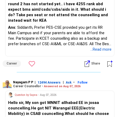
round 2 has not started yet.. i have 4255 rank abd
expect bms aiml/csds/csbs/aids in it. What should i
do? Take pes seat or not attend the counselling and
instead wait for KEA
Ans:
Siddanth, Prefer PES-CSE provided you get its RR
Main Campus and if your parents are able to afford the
fee. Participate in KCET counselling also as a backup and
prefer branches of CSE-AI&ML or CSE-AI&DS. All The Best
for Your Prosperous Future!
...Read more
Follow RediffGURUS to Know More on 'Careers | Money |
Career
Share
Health | Relationships'.
Nayagam P P
|
|
-
12494 Answers
Ask
Follow
Career Counsellor -
Answered on Aug 07, 2026
Question by Sapna
- Aug 07, 2026
Hello sir, My son got MNNIT allhabad EE in josaa
councelling.He got NIT Warangal EEE(Electric
Mobility) in CSAB councelling.What should he choose