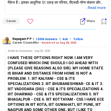
पैकेज हैं। इसका आधुनिक 51 एकड़ का परिसर, पीएचडी-योग्य संकाय और
मजबूत शोध परियोजनाएं गहन तकनीकी विशेषज्ञता सुनिश्चित करती हैं। इसके
...Read more
विपरीत, सीबीआईटी हैदराबाद का सीएसई प्रोग्राम, जिसकी स्थापना 2001 में
हुई थी, 85-90% प्लेसमेंट दर और लगभग ₹8 लाख प्रति वर्ष के औसत पैकेज
Career
Share
का दावा करता है, जिसमें अमेज़न, इंफोसिस और माइक्रोसॉफ्ट जैसे शीर्ष
भर्तीकर्ता शामिल हैं। एआईसीटीई और एनएएसी 'ए+' से मान्यता प्राप्त,
सीबीआईटी हैदराबाद के आईटी हब में मजबूत उद्योग साझेदारी, व्यापक पूर्व छात्र
नेटवर्क और शहरी अनुभव को जोड़ता है, हालांकि इसका पुराना बुनियादी ढांचा
Nayagam P P
|
|
-
12494 Answers
Ask
Follow
Career Counsellor -
Answered on Aug 06, 2025
आईआईआईटी की अत्याधुनिक प्रयोगशालाओं के विपरीत है।
Asked by Anonymous - Aug 05, 2025
सिफ़ारिश: अगर आप व्यापक सॉफ़्टवेयर भूमिकाओं, बेहतर प्लेसमेंट स्थिरता और
I HAVE THESE OPTIONS RIGHT NOW. I AM VERY
शहरी उद्योग एकीकरण का लक्ष्य रखते हैं, तो CBIT हैदराबाद CSE चुनें। अगर
CONFUSED WHICH ONE SHOULD I GO AHEAD WITH
आप विशिष्ट हार्डवेयर और IoT विशेषज्ञता, शोध के अवसर और एक सुसंगठित
(PLEASE GIVE REASONS ALSO SIR). MY HOME STATE
परिसर वातावरण चाहते हैं, तो IIIT कांचीपुरम ECE चुनें। एक समृद्ध भविष्य के
IS BIHAR AND DISTANCE FROM HOME IS NOT A
लिए शुभकामनाएँ!
PROBLEM: 1. IIIT KALYANI - CSE & ITS
SPECIALIZATIONS 2. IIIT BHUBANESHWAR- CE & IT 3.
"करियर | पैसा | स्वास्थ्य | रिश्ते" के बारे में अधिक जानने के लिए
IIIT VADODARA (DIU) - CSE & ITS SPECIALIZATIONS 4.
RediffGURUS को फ़ॉलो करें।
IIIT DHARWAD - CSE & ITS SPECIALIZATIONS 5. IIIT
BHAGALPUR - CSE 6. IIIT KOTTAYAM - CSE I HAVE ECE
OPTIONS IN IIIT KOTA, IIIT GUWAHATI, IIIT PUNE, IIIT
NAGPUR AND SOME OTHER ONE, BUT I LIKE TO