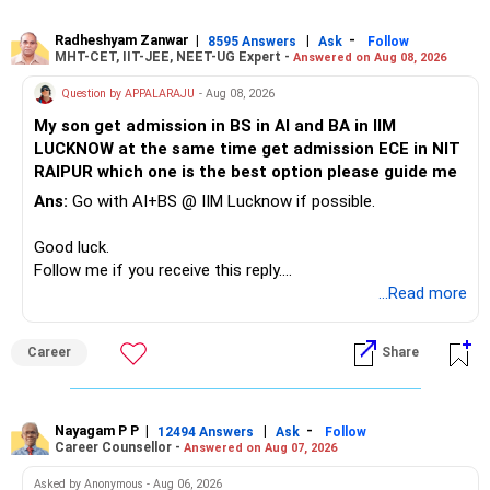
prospects.
Radheshyam Zanwar
|
|
-
8595 Answers
Ask
Follow
Recommendation: Prioritize IIIT Kottayam CSE for its
MHT-CET, IIT-JEE, NEET-UG Expert -
Answered on Aug 08, 2026
exceptional placement consistency, international exposure,
Question by APPALARAJU
- Aug 08, 2026
and robust industry partnerships, followed by IIIT Kalyani
CSE for strong placement rates and top-tier recruiters. IIIT
My son get admission in BS in AI and BA in IIM
Bhubaneswar CE/IT ranks third for established alumni
LUCKNOW at the same time get admission ECE in NIT
networks and academic reputation, while IIIT Bhagalpur
RAIPUR which one is the best option please guide me
CSE offers promising growth potential. IIIT Dharwad CSE
Ans:
Go with AI+BS @ IIM Lucknow if possible.
provides balanced outcomes with steady improvement, and
IIIT Vadodara requires cautious consideration given recent
Good luck.
placement challenges despite infrastructure advantages.
Follow me if you receive this reply.
All the BEST for a Prosperous Future!
Radheshyam
...Read more
Follow RediffGURUS to Know More on 'Careers | Money |
Health | Relationships'.
Career
Share
Nayagam P P
|
|
-
12494 Answers
Ask
Follow
Career Counsellor -
Answered on Aug 07, 2026
Asked by Anonymous - Aug 06, 2026