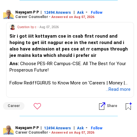
Follow RediffGURUS to Know More on 'Careers | Money |
Nayagam P P
|
|
-
12494 Answers
Ask
Follow
Career Counsellor -
Answered on Aug 07, 2026
Health | Relationships'.
Question by c
- Aug 07, 2026
Sir i got iiit kottayam cse in csab first round and
hoping to get iiit nagpur ece in the next round and i
also have admission at pes cse at rr campus through
jee mains kota which should i prefer sir
Ans:
Choose PES-RR Campus-CSE. All The Best for Your
Prosperous Future!
Follow RediffGURUS to Know More on 'Careers | Money |
Health | Relationships'.
...Read more
Career
Share
Nayagam P P
|
|
-
12494 Answers
Ask
Follow
Career Counsellor -
Answered on Aug 07, 2026