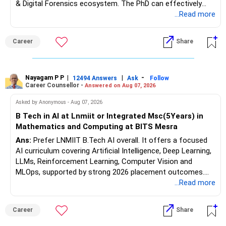
& Digital Forensics ecosystem. The PhD can effectively
leverage 20 years of software testing and audit experience
...Read more
while strengthening expertise in cybersecurity governance,
forensic auditing, compliance and research. It requires a
Career
Share
substantial 4–6-year commitment, sustained research and
publications, making it most valuable for long-term
consulting, teaching, research or government advisory
opportunities. All The Best for Your Prosperous Future, Sir!
Nayagam P P
|
|
-
12494 Answers
Ask
Follow
Career Counsellor -
Answered on Aug 07, 2026
Follow RediffGURUS to Know More on 'Careers | Money |
Asked by Anonymous - Aug 07, 2026
Health | Relationships'.
B Tech in AI at Lnmiit or Integrated Msc(5Years) in
Mathematics and Computing at BITS Mesra
Ans:
Prefer LNMIIT B.Tech AI overall. It offers a focused
AI curriculum covering Artificial Intelligence, Deep Learning,
LLMs, Reinforcement Learning, Computer Vision and
MLOps, supported by strong 2026 placement outcomes.
Choose BIT Mesra’s Integrated M.Sc. Mathematics &
...Read more
Computing primarily if you have strong mathematical
aptitude and is targeting Quant, research, advanced
Career
Share
analytics or a PhD. All The Best for Your Prosperous
Future!