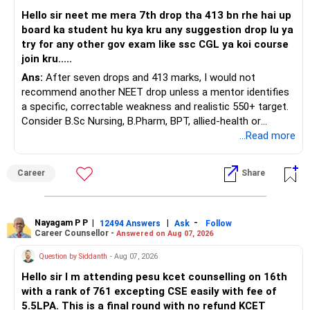
Hello sir neet me mera 7th drop tha 413 bn rhe hai up
board ka student hu kya kru any suggestion drop lu ya
try for any other gov exam like ssc CGL ya koi course
join kru.....
Ans:
After seven drops and 413 marks, I would not
recommend another NEET drop unless a mentor identifies
a specific, correctable weakness and realistic 550+ target.
Consider B.Sc Nursing, B.Pharm, BPT, allied-health or
biotechnology for professional entry. SSC CGL requires
...Read more
graduation, so pursue a degree first; choose a course, not
an indefinite attempt. Aapke Ujjwal Aur Samruddh
Career
Share
Bhavishya Ke Liye Dher Saari Shubhkaamnayein!
Rediff Gurus Se Judkar Rojgaar | Paisa | Sehat | Rishtey Ke
Baare Mein Aur Jaankari Paaiye.
Nayagam P P
|
|
-
12494 Answers
Ask
Follow
Career Counsellor -
Answered on Aug 07, 2026
Question by Siddanth
- Aug 07, 2026
Hello sir I m attending pesu kcet counselling on 16th
with a rank of 761 excepting CSE easily with fee of
5.5LPA. This is a final round with no refund KCET