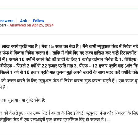
र बढ़ें। बेटे की शादी (20-25 साल में 50 लाख): शिक्षा लक्ष्य की तरह ही, अपने निवेश का 
ए आप इक्विटी फंड की ओर अधिक आवंटन के साथ अधिक आक्रामक दृष्टिकोण अपना सकते हैं
 निवेश की ओर बढ़ें। समीक्षा और पुनर्संतुलन: अपने म्यूचुअल फंड निवेश की नियमित समीक्ष
े के लिए आवश्यकतानुसार पुनर्संतुलित करें। अपने लक्ष्यों, निवेश रणनीति और उन्हें प
|
-
Answers
Ask
Follow
pert -
Answered on Apr 25, 2024
त्तीय योजनाकार से परामर्श करने पर विचार करें। याद रखें, निवेश एक दीर्घकालिक प्रतिब
रने की कुंजी है।
्य हासिल कर सकूँ रिटायरमेंट से पहले 5 करोड़ (अगले 16 सालों में) अपने
ख प्रति वर्ष (ब्याज
पीएफ में कुल लगभग 20 लाख हैं) 4. एनपीएस - पिछले 1 वर्ष से 10 हजार प्रति माह कृपया मुझे अपने उत्तरों 
ों को प्राप्त करने के लिए म्यूचुअल फंड में निवेश करना शुरू करना चाहते हैं। एक स्प
ं हैं।
ँ एक सुझाया गया दृष्टिकोण है:
्षितिज को देखते हुए, आप उच्च रिटर्न क्षमता के लिए इक्विटी म्यूचुअल फंड और स्थिरता के ल
ंतुलित फंड में एक एसआईपी एक अच्छा प्रारंभिक बिंदु हो सकता है।
लक्ष्य को प्राप्त करने के लिए, आप इक्विटी और डेट फंड के मिश्रण में निवेश करने पर विचार