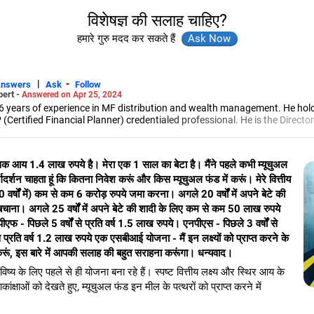
विशेषज्ञ की सलाह चाहिए?
हमारे गुरु मदद कर सकते हैं
|
-
Answers
Ask
Follow
pert -
Answered on Apr 25, 2024
6 years of experience in MF distribution and wealth management. He hol
(Certified Financial Planner) credentialed professional. He is the Director
d Distribution (ARN-4188) and APMI-registered PMS Distribution firm (A
 and other investment solutions.
मासिक आय 1.4 लाख रुपये है। मेरा एक 1 साल का बेटा है। मैंने पहले कभी म्यूचुअल
्गदर्शन चाहता हूं कि कितना निवेश करूं और किस म्यूचुअल फंड में करूं। मेरे वित्तीय
 20 वर्षों में) कम से कम 6 करोड़ रुपये जमा करना। अगले 20 वर्षों में अपने बेटे की
बचाना। अगले 25 वर्षों में अपने बेटे की शादी के लिए कम से कम 50 लाख रुपये
पीएफ - पिछले 5 वर्षों से प्रति वर्ष 1.5 लाख रुपये। एनपीएस - पिछले 3 वर्षों से
 प्रति वर्ष 1.2 लाख रुपये एक एसबीआई योजना - मैं इन लक्ष्यों को प्राप्त करने के
करूं, इस बारे में आपकी सलाह की बहुत सराहना करूंगा। धन्यवाद।
य के लिए पहले से ही योजना बना रहे हैं। स्पष्ट वित्तीय लक्ष्य और स्थिर आय के
क्षाओं को देखते हुए, म्यूचुअल फंड इन मील के पत्थरों को प्राप्त करने में