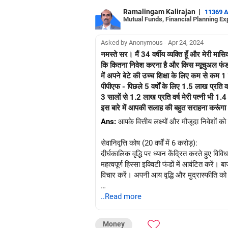
Ramalingam Kalirajan
|
11369 
Mutual Funds, Financial Planning Ex
Asked by Anonymous - Apr 24, 2024
नमस्ते सर। मैं 34 वर्षीय व्यक्ति हूँ और मेरी मा
कि कितना निवेश करना है और किस म्यूचुअल फंड में
में अपने बेटे की उच्च शिक्षा के लिए कम से कम 1 करोड़ ब
पीपीएफ - पिछले 5 वर्षों के लिए 1.5 लाख प्रति वर्ष। एनपीएस - पिछले 3 वर्षों के लिए 50000 प्रति वर्ष। यूलिप - पिछले 1 साल से 1.2 लाख प्रति वर्ष एक एसबीआई 
3 सालों से 1.2 लाख प्रति वर्ष मेरी पत्नी भी 1.4 लाख की मासिक आय के साथ काम कर रही है। मैं इन लक्ष्यों को प्राप्त करने के लिए अपने म्यूचुअल फंड निवेश को कैसे संरचित करूं,
Ans:
आपके वित्तीय लक्ष्यों और मौजूदा निवेशों क
सेवानिवृत्ति कोष (20 वर्षों में 6 करोड़):
दीर्घकालिक वृद्धि पर ध्यान केंद्रित करते हुए वि
महत्वपूर्ण हिस्सा इक्विटी फंडों में आवंटित करें
विचार करें। अपनी आय वृद्धि और मुद्रास्फीति को
बेटे की उच्च शिक्षा (15 वर्षों में 1 करोड़):
..Read more
अपने म्यूचुअल फंड निवेश का एक हिस्सा विशेष रूप
को संतुलित करने के लिए इक्विटी और डेट फंड के 
Money