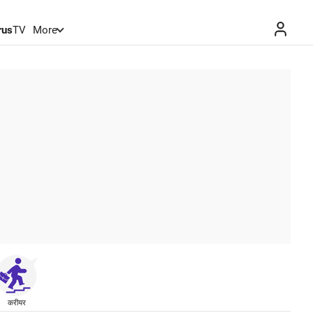
rus
TV
More
करीयर