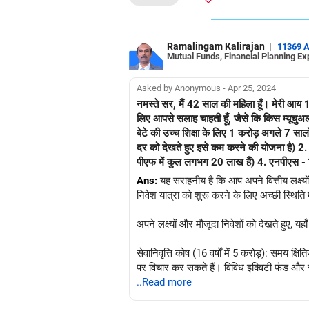
के करीब आने पर धीरे-धीरे डेट-उन्मुख फंडों की ओ
लिए भी लगाएं। चूंकि समय-सीमा लंबी है, इसलि
कोष की सुरक्षा के लिए धीरे-धीरे अधिक रूढ़िवादी
लक्ष्यों और जोखिम सहनशीलता के साथ संरेखित करन
Ramalingam Kalirajan
|
11369 
Mutual Funds, Financial Planning Ex
पर पुनर्मूल्यांकन करने के लिए किसी प्रमाणित वि
लक्ष्यों पर केंद्रित रहना वित्तीय सफलता प्राप्त क
Asked by Anonymous - Apr 25, 2024
नमस्ते सर, मैं 42 साल की महिला हूँ। मेरी आय 1 लाख रुपये प्रति माह है। मेरा 15 साल का बेटा है। मैंने कभी म्यूचुअल फंड में निवेश नहीं किया। म्यूचुअल फंड में निवेश शुरू करने के
लिए आपसे सलाह चाहती हूँ, जैसे कि किस म्यूचुअल फंड में कितना निवेश करना है। ताकि मैं नीचे दिए गए लक्ष
बेटे की उच्च शिक्षा के लिए 1 करोड़ अगले 7 सालों में। अगले 10 वर्षों में अपने बेटे की शादी के लिए 1 करोड़ वर्तमान निवेश हैं: 1. पीपीएफ - पिछले 5 वर्षों से 1.5 ला
दर को देखते हुए इसे कम करने की योजना है) 2. वीपीएफ - पिछले 2 वर्षों से 22 हजार प्रति माह 3. पीएफ - 12 हजार प्रति माह (और नियोक्ता से अतिरिक्त 12 हजार) (मेरे पास अब
Ans:
यह सराहनीय है कि आप अपने वित्तीय लक्ष्य
निवेश यात्रा को शुरू करने के लिए अच्छी स्थिति मे
अपने लक्ष्यों और मौजूदा निवेशों को देखते हुए, यहा
सेवानिवृत्ति कोष (16 वर्षों में 5 करोड़): समय क
पर विचार कर सकते हैं। विविध इक्विटी फंड और स
..Read more
बेटे की उच्च शिक्षा (7 वर्षों में 1 करोड़): इस 