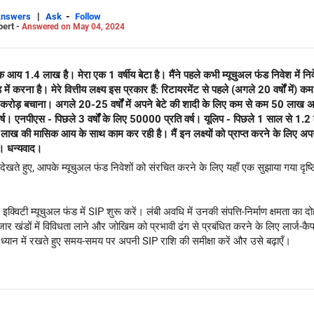
|
-
Answers
Ask
Follow
pert -
Answered on May 04, 2024
सिक आय 1.4 लाख है। मेरा एक 1 वर्षीय बेटा है। मैंने पहले कभी म्यूचुअल फंड निवेश में नि
 करना है। मेरे वित्तीय लक्ष्य इस प्रकार हैं: रिटायरमेंट से पहले (अगले 20 वर्षों में
चाना। अगले 20-25 वर्षों में अपने बेटे की शादी के लिए कम से कम 50 लाख अलग रखना। मेरे वर्तमान निवेशों
योजना - पिछले
इस बारे में आपकी सलाह की बहुत सराहना करूंगा। धन्यवाद।
ो देखते हुए, आपके म्यूचुअल फंड निवेशों को संरचित करने के लिए यहाँ एक सुझाया गया दृष्ट
विध इक्विटी म्यूचुअल फंड में SIP शुरू करें। लंबी अवधि में उनकी संपत्ति-निर्माण क्षमता 
। बाजार खंडों में विविधता लाने और जोखिम को प्रभावी ढंग से प्रबंधित करने के लिए लार्ज-
 ध्यान में रखते हुए समय-समय पर अपनी SIP राशि की समीक्षा करें और उसे बढ़ाएँ।
 से अपने बेटे की शिक्षा के लक्ष्य के लिए आवंटित करें। चूंकि समय-सीमा अपेक्षाकृत कम ह
मिश्रण के साथ एक संतुलित दृष्टिकोण पर विचार करें। बाजार की अस्थिरता से बचने और पू