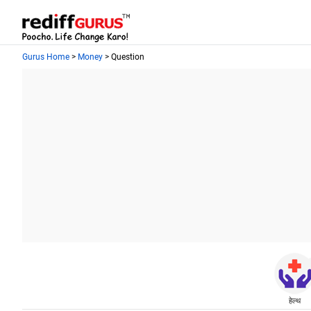
Gurus Home
>
Money
> Question
हेल्थ