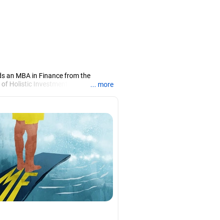
ds an MBA in Finance from the
 of Holistic Investment, a Chennai-
... more
PRN07386), helping clients build long-