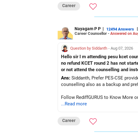
Career
Nayagam P P
|
|
12494 Answers
Career Counsellor -
Answered on Au
Question by Siddanth
- Aug 07, 2026
Hello sir I m attending pesu kcet coun
no refund KCET round 2 has not start
or not attend the counselling and ins
Ans:
Siddanth, Prefer PES-CSE provided you 
Follow RediffGURUS to Know More on '
...Read more
Career