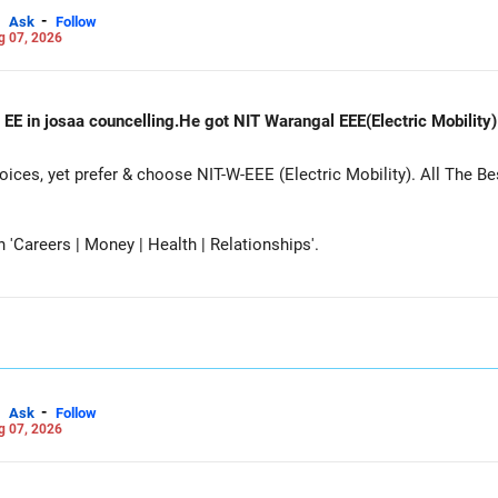
-
Ask
Follow
g 07, 2026
 EE in josaa councelling.He got NIT Warangal EEE(Electric Mobility
es, yet prefer & choose NIT-W-EEE (Electric Mobility). All The Be
Careers | Money | Health | Relationships'.
-
Ask
Follow
g 07, 2026