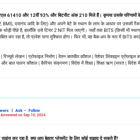
आरएल 61410 और 12वीं 93% और बिटसैट अंक 210 मिले हैं। कृपया उसके परिणामों के 
V, BMS, दयानंद आदि के लिए) और अपने बेटे के स्थान के लाभ के आधार पर उसकी रैंक
 रैंक थोड़ी पीछे है, हालाँकि उसे टियर 2 NIT मिल जाएगी। जहाँ तक BITS (किसी भी स्थ
ित कर रहा है, तो प्रवेश पाना मुश्किल होगा। फिर भी, वह बैक-अप के रूप में BITS काउं
| रिज्यूमे लेखन | प्रोफाइल निर्माण | वेतन बातचीत कौशल | पेशेवर लिंक्डइन प्रोफाइल बना
 बाल पालन कौशल | कैरियर संक्रमण | विदेश में शिक्षा | शिक्षा ऋण (भारत | विदेश में) |
 फ़ॉलो करें।
60/
|
-
swers
Ask
Follow
-
Answered on Sep 10, 2024
टर साइंस कर रहा है, क्या आप बेहतर प्लेसमेंट के लिए कोई सुझाव दे सकते हैं?