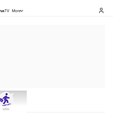
rus
TV
More
करीयर