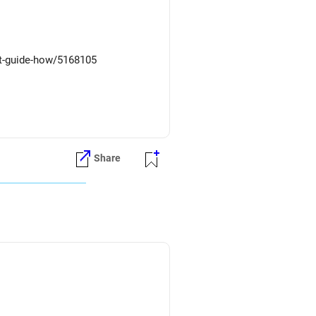
st-guide-how/5168105
Share