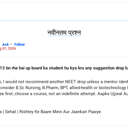
नवीनतम प्रश्न
-
Ask
Follow
g 07, 2026
13 bn rhe hai up board ka student hu kya kru any suggestion drop lu
, I would not recommend another NEET drop unless a mentor identif
onsider B.Sc Nursing, B.Pharm, BPT, allied-health or biotechnology 
ee first; choose a course, not an indefinite attempt. Aapke Ujjwal 
a | Sehat | Rishtey Ke Baare Mein Aur Jaankari Paaiye.