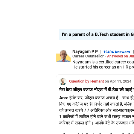
I'm a parent of a B.Tech student in
Nayagam P P
|
|
12494 Answers
Career Counsellor -
Answered on Ju
Nayagam is a certified career co
He started his career as an HR pr
them choose the right stream, cou
He also counsels students on how 
Question by Hemant
on Apr 11, 2024
graduate/postgraduate courses.
He has guided both fresh graduat
मेरा बेटा जीएल बजाज नोएडा में बी.टेक की पढ़ाई 
negotiate their salary when joinin
Nayagam has published an eBook,
Ans:
हेमंत सर, जीएल बजाज अच्छा है। साथ ही, क
He has a postgraduate degree in
किए गए कॉलेज पर ही निर्भर नहीं करती है, बल्
University, a postgraduate diplom
को उन्नत करने / / अतिरिक्त और सह-पाठयक्रम गतिव
He has also completed his master’
1 कॉलेजों में शामिल होने वाले सभी छात्र सफल न
करियर में सफल होंगे। आपके बेटे के उज्ज्वल भव