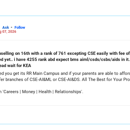
-
Ask
Follow
g 07, 2026
selling on 16th with a rank of 761 excepting CSE easily with fee of 
ed yet.. i have 4255 rank abd expect bms aiml/csds/csbs/aids in it
tead wait for KEA
get its RR Main Campus and if your parents are able to afford the fee. Particip
counselling also as a backup and prefer branches of CSE-AI&ML or CSE-AI
Careers | Money | Health | Relationships'.