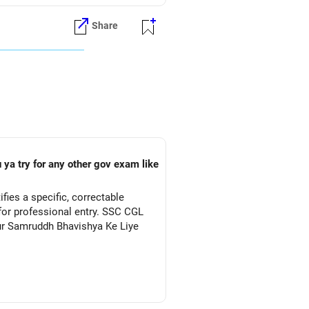
Share
 ya try for any other gov exam like
ies a specific, correctable
for professional entry. SSC CGL
Aur Samruddh Bhavishya Ke Liye