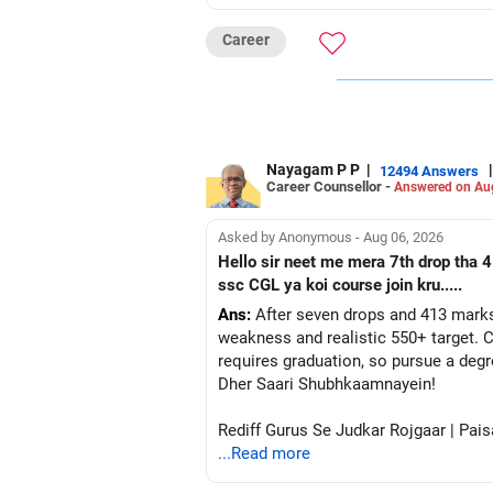
Career
Nayagam P P
|
|
12494 Answers
Career Counsellor -
Answered on Au
Asked by Anonymous - Aug 06, 2026
Hello sir neet me mera 7th drop tha 4
ssc CGL ya koi course join kru.....
Ans:
After seven drops and 413 marks
weakness and realistic 550+ target. C
requires graduation, so pursue a degr
Dher Saari Shubhkaamnayein!
Rediff Gurus Se Judkar Rojgaar | Pais
...Read more