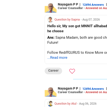
Nayagam P P
|
|
12494 Answers
Career Counsellor -
Answered on Au
Question by Sapna
- Aug 07, 2026
Hello sir, My son got MNNIT allhabad
he choose
Ans:
Sapna Madam, both are good choic
Future!
Follow RediffGURUS to Know More on '
...Read more
Career
Nayagam P P
|
|
12494 Answers
Career Counsellor -
Answered on Au
Question by Atul
- Aug 06, 2026