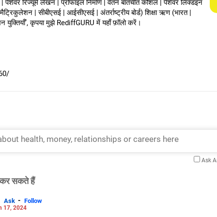
| पेशेवर रिज्यूमे लेखन | प्रोफाइल निर्माण | वेतन बातचीत कौशल | पेशेवर लिंक्डइन
 मैट्रिकुलेशन | सीबीएसई | आईसीएसई | अंतर्राष्ट्रीय बोर्ड) शिक्षा ऋण (भारत |
न युक्तियाँ’, कृपया मुझे RediffGURU में यहाँ फ़ॉलो करें।
60/
Ask 
कर सकते हैं
-
Ask
Follow
n 17, 2024