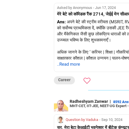
Asked by Anonymous - Jun 17, 2024
मेरे बेटे को कॉमेडक रैंक 2714, जेईई मेन सी
Ans:
अपने बेटे की स्ट्रीम वरीयता (MSRIT, R
को सर्वोच्च प्राथमिकता दें, क्योंकि उसकी JEE
और मैकेनिकल जैसी कुछ लोकप्रिय धाराओं को लक्ष
उज्ज्वल भविष्य के लिए शुभकामनाएँ।
अधिक जानने के लिए ‘ करियर | शिक्षा | नौकरियां 
साक्षात्कार कौशल | कौशल उन्नयन | पालन-पोषण और
लेखन युक्तियाँ’, कृपया मुझे RediffGURU में यहाँ
..Read more
नयागम पीपी |
Career
EduJob360 |
प्रमाणित कैरियर कोच | कैरियर गुरु |
https://www.linkedin.com/in/edujob3
Radheshyam Zanwar
|
8592 An
MHT-CET, IIT-JEE, NEET-UG Expert 
Question by Vaduka
- Sep 10, 2024
सर, मेरा बेटा केआईटी भुवनेश्वर में बीटेक कंप्यू