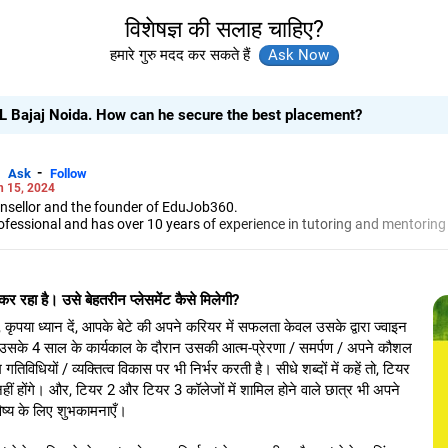
विशेषज्ञ की सलाह चाहिए?
हमारे गुरु मदद कर सकते हैं
 GL Bajaj Noida. How can he secure the best placement?
-
Ask
Follow
n 15, 2024
unsellor and the founder of EduJob360.
ofessional and has over 10 years of experience in tutoring and mentoring
rse and college/university.
to prepare for entrance exams for getting admission into reputed universi
es and experienced professionals on how to write a resume, how to prepa
कर रहा है। उसे बेहतरीन प्लेसमेंट कैसे मिलेगी?
g a new job.
 Professional Resume Writing Without Googling.
ृपया ध्यान दें, आपके बेटे की अपने करियर में सफलता केवल उसके द्वारा ज्वाइन
 human resources from Bhartiya Vidya Bhavan, Delhi, a postgraduate dip
कि उसके 4 साल के कार्यकाल के दौरान उसकी आत्म-प्रेरणा / समर्पण / अपने कौशल
a in school counselling from Symbiosis, Pune, and a certification in chil
िधियों / व्यक्तित्व विकास पर भी निर्भर करती है। सीधे शब्दों में कहें तो, टियर
s degree in career counselling from ICCC-Mindler and Counsel, India.
हीं होंगे। और, टियर 2 और टियर 3 कॉलेजों में शामिल होने वाले छात्र भी अपने
िष्य के लिए शुभकामनाएँ।