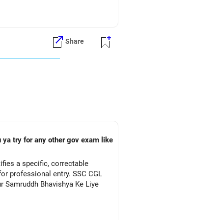
Share
 ya try for any other gov exam like
ies a specific, correctable
for professional entry. SSC CGL
Aur Samruddh Bhavishya Ke Liye