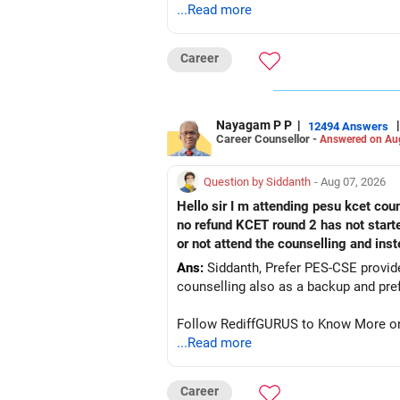
...Read more
Career
Nayagam P P
|
|
12494 Answers
Career Counsellor -
Answered on Au
Question by Siddanth
- Aug 07, 2026
Hello sir I m attending pesu kcet coun
no refund KCET round 2 has not start
or not attend the counselling and ins
Ans:
Siddanth, Prefer PES-CSE provided you 
Follow RediffGURUS to Know More on '
...Read more
Career