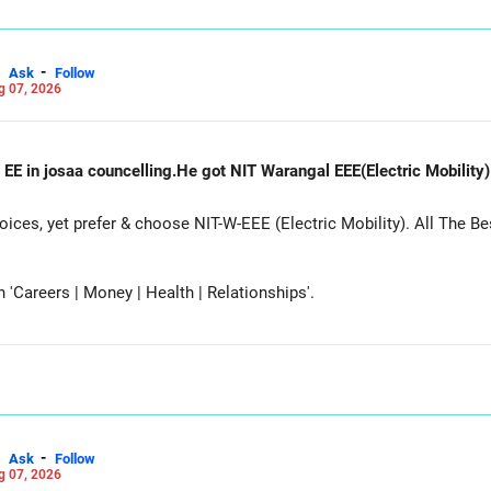
-
Ask
Follow
g 07, 2026
 EE in josaa councelling.He got NIT Warangal EEE(Electric Mobility
es, yet prefer & choose NIT-W-EEE (Electric Mobility). All The Be
Careers | Money | Health | Relationships'.
-
Ask
Follow
g 07, 2026