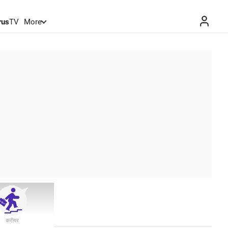
rus
TV
More
करीयर