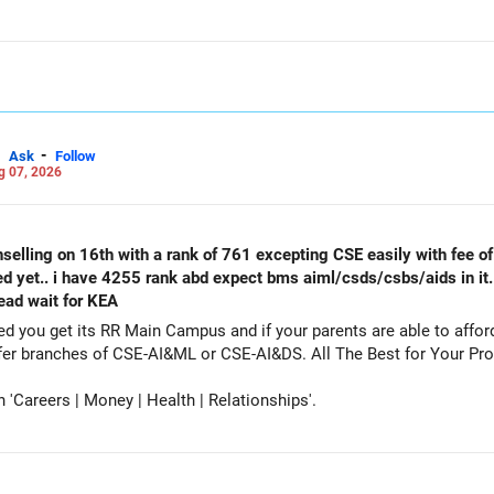
-
Ask
Follow
g 07, 2026
selling on 16th with a rank of 761 excepting CSE easily with fee of 
ed yet.. i have 4255 rank abd expect bms aiml/csds/csbs/aids in it
tead wait for KEA
get its RR Main Campus and if your parents are able to afford the fee. Particip
counselling also as a backup and prefer branches of CSE-AI&ML or CSE-AI
Careers | Money | Health | Relationships'.