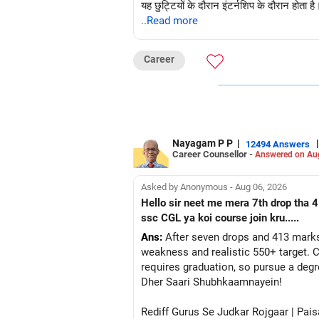
यह छुट्टियों के दौरान इंटर्नशिप के दौरान होता है
..Read more
Career
Nayagam P P
|
|
12494 Answers
Career Counsellor -
Answered on Au
Asked by Anonymous - Aug 06, 2026
Hello sir neet me mera 7th drop tha 4
ssc CGL ya koi course join kru.....
Ans:
After seven drops and 413 marks
weakness and realistic 550+ target. C
requires graduation, so pursue a degr
Dher Saari Shubhkaamnayein!
Rediff Gurus Se Judkar Rojgaar | Pais