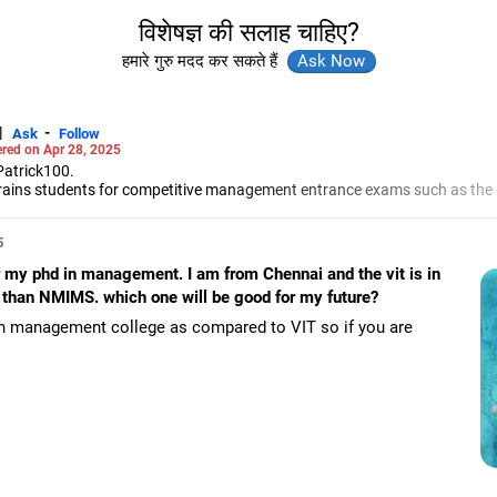
विशेषज्ञ की सलाह चाहिए?
हमारे गुरु मदद कर सकते हैं
|
-
Ask
Follow
red on Apr 28, 2025
Patrick100.
e trains students for competitive management entrance exams such as th
ent Admission Test and the Common Entrance Test.
p discussions and interviews.
5
entile six times in CAT. He achieved the first rank in XAT twice, in CET th
 my phd in management. I am from Chennai and the vit is in
MBA exams, Patrick and Rochelle have trained aspirants from the IIMs, t
it than NMIMS. which one will be good for my future?
Jain Institute of Management Studies and Research for campus placem
the group discussion and panel interview rounds for some of the top man
n management college as compared to VIT so if you are
ngineering from the Motilal Nehru National Institute of Technology, Alla
ajaj Institute of Management Studies, Mumbai.