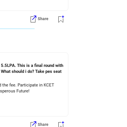
Share
5.5LPA. This is a final round with
. What should i do? Take pes seat
ate in KCET
&DS. All The Best for Your Prosperous Future!
Share