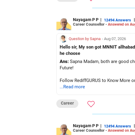
Nayagam P P
|
|
12494 Answers
Career Counsellor -
Answered on Au
Question by Sapna
- Aug 07, 2026
Hello sir, My son got MNNIT allhabad
he choose
Ans:
Sapna Madam, both are good choic
Future!
Follow RediffGURUS to Know More on '
...Read more
Career
Nayagam P P
|
|
12494 Answers
Career Counsellor -
Answered on Au