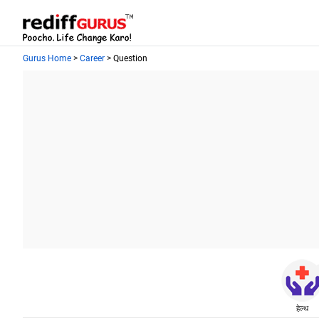
Gurus Home
>
Career
> Question
हेल्थ