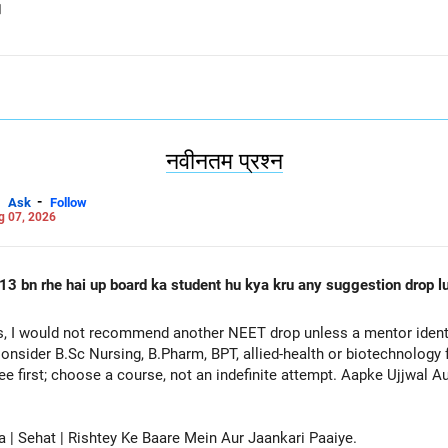
।
नवीनतम प्रश्न
-
Ask
Follow
g 07, 2026
13 bn rhe hai up board ka student hu kya kru any suggestion drop lu
, I would not recommend another NEET drop unless a mentor identif
onsider B.Sc Nursing, B.Pharm, BPT, allied-health or biotechnology 
ee first; choose a course, not an indefinite attempt. Aapke Ujjwal 
a | Sehat | Rishtey Ke Baare Mein Aur Jaankari Paaiye.