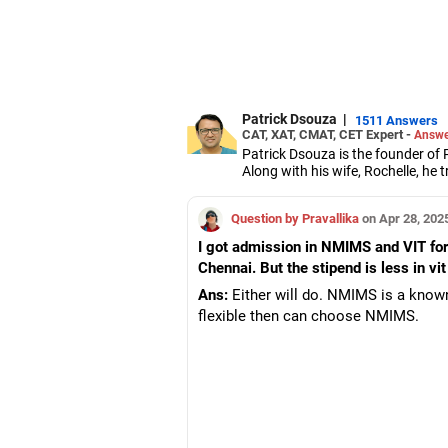
Patrick Dsouza
|
1511 Answers
CAT, XAT, CMAT, CET Expert -
Answe
Patrick Dsouza is the founder of 
Along with his wife, Rochelle, h
Aptitude Test, Common Managem
They also train students for grou
Question by Pravallika
on Apr 28, 202
Patrick has scored in the 100 perc
Management Aptitude Test.
I got admission in NMIMS and VIT for
Apart from coaching students for 
Chennai. But the stipend is less in v
Management Studies and the S P 
Patrick has been a panellist on 
Ans:
Either will do. NMIMS is a know
He has graduated in mechanical e
flexible then can choose NMIMS.
management from the Jamnalal B