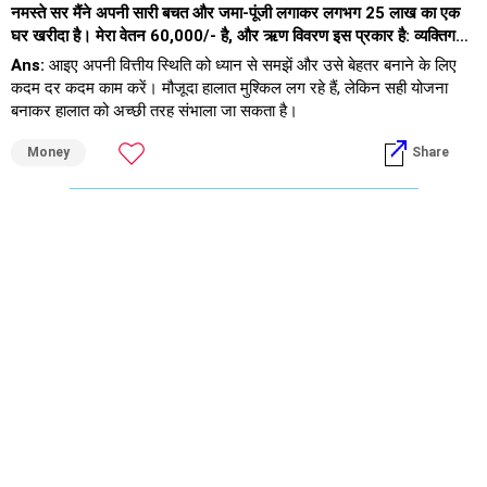
नमस्ते सर मैंने अपनी सारी बचत और जमा-पूंजी लगाकर लगभग 25 लाख का एक
घर खरीदा है। मेरा वेतन 60,000/- है, और ऋण विवरण इस प्रकार है: व्यक्तिगत
ऋण - 2 लाख स्वर्ण ऋण - 2.25 लाख रिश्तेदारों से - 4.5 लाख (1 वर्ष का समय
Ans:
आइए अपनी वित्तीय स्थिति को ध्यान से समझें और उसे बेहतर बनाने के लिए
लगा) अब मुझे पैसे बचाने और एक-एक पैसे का हिसाब रखने में बहुत मुश्किल हो रही
कदम दर कदम काम करें। मौजूदा हालात मुश्किल लग रहे हैं, लेकिन सही योजना
है। कृपया मुझे सुझाव दें कि इस स्थिति में मुझे क्या करना चाहिए।
बनाकर हालात को अच्छी तरह संभाला जा सकता है।
Money
Share
● वर्तमान वित्तीय स्थिति
– अपनी पूरी बचत और म्यूचुअल फंड से 25 लाख रुपये का घर खरीदा।
– कोई होम लोन नहीं, जो एक अच्छी बात है। संपत्ति पूरी तरह से स्वामित्व वाली है।
– मासिक वेतन 60,000 रुपये है।
– मौजूदा कर्जों में शामिल हैं:
2 लाख रुपये का पर्सनल लोन
2.25 लाख रुपये का गोल्ड लोन
रिश्तेदारों से लिए गए 4.5 लाख रुपये
– आपने बताया कि आपको पैसे बचाने या उनका हिसाब रखने में दिक्कत हो रही है।
घर के मालिक होने के शुरुआती सालों में यह एक बहुत ही आम चुनौती होती है। आइए