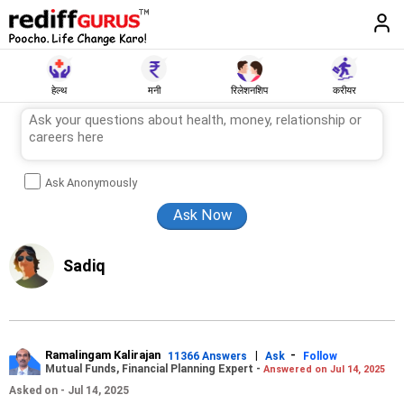
हेल्थ
मनी
रिलेशनशिप
करीयर
Ask Anonymously
Sadiq
Ramalingam Kalirajan
|
-
11366 Answers
Ask
Follow
Mutual Funds, Financial Planning Expert -
Answered on Jul 14, 2025
Asked on - Jul 14, 2025