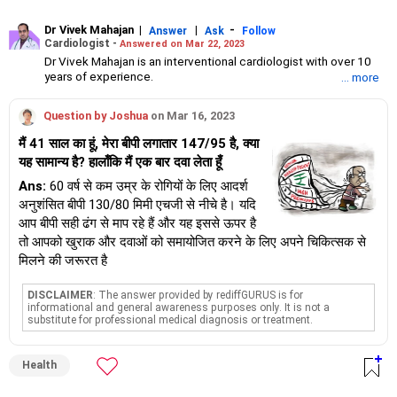
Dr Vivek Mahajan
|
|
-
Answer
Ask
Follow
Cardiologist -
Answered on Mar 22, 2023
Dr Vivek Mahajan is an interventional cardiologist with over 10
years of experience.
... more
He specialises in treating heart ailments and cardiac
interventional surgeries.
Question by Joshua
on Mar 16, 2023
He has been working as interventional cardiologist and
electrophysiologist at Fortis Hospital since 2013.
मैं 41 साल का हूं, मेरा बीपी लगातार 147/95 है, क्या
Dr Mahajan has a postgraduate degree in interventional
यह सामान्य है? हालाँकि मैं एक बार दवा लेता हूँ
cardiology from the Post Graduate Institute of Medical
Education and Research, Chandigarh, and a master’s degree in
Ans:
60 वर्ष से कम उम्र के रोगियों के लिए आदर्श
medicine from the All India Institute Of Medical Science, New
अनुशंसित बीपी 130/80 मिमी एचजी से नीचे है। यदि
Delhi.
आप बीपी सही ढंग से माप रहे हैं और यह इससे ऊपर है
तो आपको खुराक और दवाओं को समायोजित करने के लिए अपने चिकित्सक से
मिलने की जरूरत है
DISCLAIMER
: The answer provided by rediffGURUS is for
informational and general awareness purposes only. It is not a
substitute for professional medical diagnosis or treatment.
Health