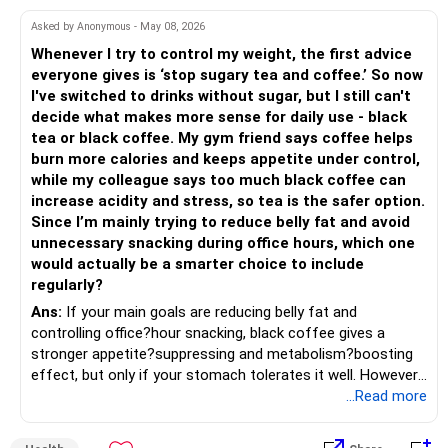
– Multi Asset Fund – 10% (Rs.50,000)
– Shift gradually based on your comfort level.
Asked by Anonymous - May 08, 2026
Adds some stability through diversified asset allocation.
Whenever I try to control my weight, the first advice
» Share Portfolio Review
Helps reduce overall portfolio volatility.
everyone gives is ‘stop sugary tea and coffee.’ So now
I've switched to drinks without sugar, but I still can't
– Review every stock once a year.
» Should You Invest All At Once?
decide what makes more sense for daily use - black
tea or black coffee. My gym friend says coffee helps
– Remove weak businesses if required.
– If the money is already available and your horizon is long,
burn more calories and keeps appetite under control,
investing in a staggered manner over 3 to 6 months can
while my colleague says too much black coffee can
– Avoid holding too many stocks.
reduce timing risk.
increase acidity and stress, so tea is the safer option.
Since I’m mainly trying to reduce belly fat and avoid
– Focus on quality over quantity.
– Keep the uninvested amount in a liquid mutual fund until
unnecessary snacking during office hours, which one
deployment.
would actually be a smarter choice to include
– If managing stocks becomes difficult, future
regularly?
investments can be routed through mutual funds.
» Return Expectations
Ans:
If your main goals are reducing belly fat and
controlling office?hour snacking, black coffee gives a
» Emergency Planning
– A well-managed diversified portfolio has the potential to
stronger appetite?suppressing and metabolism?boosting
generate around 12% to 15% XIRR over a long period.
effect, but only if your stomach tolerates it well. However,
– Keep around 6 to 12 months of expenses in liquid
if you struggle with acidity, stress, or jitteriness, black tea
...Read more
savings.
– Some years may deliver much higher returns.
is the smarter daily choice. Your belly fat will respond most
to consistent calorie control, protein?rich meals, fiber?rich
– Keep this amount separate from long-term investments.
– Some years may even give negative returns. Patience is