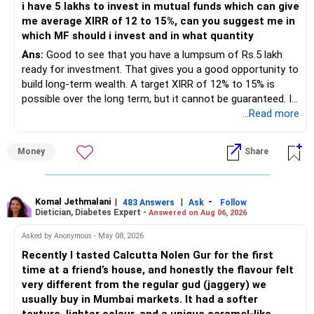
i have 5 lakhs to invest in mutual funds which can give
portfolio quality is good.
me average XIRR of 12 to 15%, can you suggest me in
which MF should i invest and in what quantity
– Government bonds of Rs.60 lakhs give stability and
regular income.
Ans:
Good to see that you have a lumpsum of Rs.5 lakh
ready for investment. That gives you a good opportunity to
– No debt is a big positive.
build long-term wealth. A target XIRR of 12% to 15% is
possible over the long term, but it cannot be guaranteed. It
– Monthly expenses of around Rs.25,000 are well under
depends on market conditions, investment period and
...Read more
control.
staying invested through market cycles.
Money
Share
– Overall, your financial position looks healthy.
» My Assessment
» SIP Strategy
– If your investment horizon is at least 7 to 10 years, an
equity mutual fund portfolio is a suitable choice.
Komal Jethmalani
|
|
-
483 Answers
Ask
Follow
Dietician, Diabetes Expert -
Answered on Aug 06, 2026
– Continue investing through SIPs every month.
– Avoid putting the entire amount into one fund category.
Asked by Anonymous - May 08, 2026
– Allocate a larger share towards Flexi Cap Funds.
Recently I tasted Calcutta Nolen Gur for the first
– A diversified portfolio helps reduce risk and improves
time at a friend’s house, and honestly the flavour felt
– Add exposure to Large & Mid Cap Funds.
consistency.
very different from the regular gud (jaggery) we
usually buy in Mumbai markets. It had a softer
– Keep a meaningful allocation to Mid Cap Funds.
» Suggested Allocation