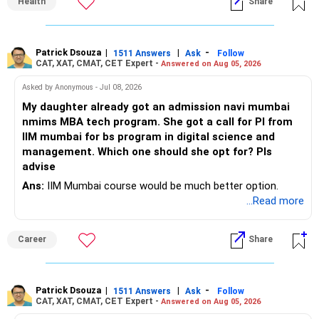
Health
Share
snacks, daily exercise and reducing late?night eating.
very imp.
– Use it only for emergencies.
» Risk Management
Patrick Dsouza
|
|
-
1511 Answers
Ask
Follow
» Insurance Review
CAT, XAT, CMAT, CET Expert -
Answered on Aug 05, 2026
– Review the portfolio once every year.
– Ensure adequate health insurance for yourself and family.
Asked by Anonymous - Jul 08, 2026
– Rebalance if one category grows much faster than
My daughter already got an admission navi mumbai
– Maintain sufficient term insurance if anyone depends on
others.
nmims MBA tech program. She got a call for PI from
your income.
IIM mumbai for bs program in digital science and
– Avoid frequent buying and selling based on market news.
management. Which one should she opt for? Pls
– Review insurance cover every few years.
advise
– Stay invested through market corrections.
Ans:
IIM Mumbai course would be much better option.
» Tax Planning
...Read more
» Tax Aspects
– Invest with a long-term approach.
– Equity mutual fund gains held for more than one year
Career
Share
– Avoid frequent buying and selling.
qualify as long-term capital gains.
– If you sell equity mutual funds, remember that LTCG
– LTCG above Rs 1.25 lakh is taxed at 12.5%.
Patrick Dsouza
|
|
-
1511 Answers
Ask
Follow
above Rs.1.25 lakh is taxed at 12.5%.
CAT, XAT, CMAT, CET Expert -
Answered on Aug 05, 2026
– STCG is taxed at 20%.