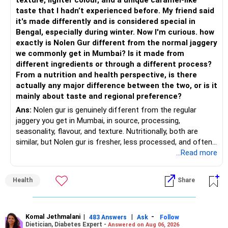
texture, lighter colour, and a unique caramel-like
taste that I hadn’t experienced before. My friend said
– Add a limited allocation to Small Cap Funds for long-term
– Flexi Cap Fund – 35% (Rs.1.75 lakh)
it's made differently and is considered special in
wealth creation.
Bengal, especially during winter. Now I'm curious. how
Invests across large, mid and small companies.
exactly is Nolen Gur different from the normal jaggery
– Avoid putting too much into one category.
Provides flexibility as market conditions change.
we commonly get in Mumbai? Is it made from
different ingredients or through a different process?
– Invest consistently in all market conditions.
– Large & Mid Cap Fund – 25% (Rs.1.25 lakh)
From a nutrition and health perspective, is there
actually any major difference between the two, or is it
– Increase SIP amount every year with salary hikes.
Gives stability from large companies.
mainly about taste and regional preference?
Adds growth through quality mid-cap stocks.
Ans:
Nolen gur is genuinely different from the regular
» Asset Allocation Review
jaggery you get in Mumbai, in source, processing,
– Mid Cap Fund – 20% (Rs.1.00 lakh)
seasonality, flavour, and texture. Nutritionally, both are
– Your government bond allocation is relatively high.
similar, but Nolen gur is fresher, less processed, and often
Good wealth creation potential.
lower in mineral impurities, which gives it that clean,
...Read more
– This gives good safety but may reduce long-term wealth
Suitable for long-term investors.
caramel?like taste. Nolen gur has different ingredient, date
creation.
palm sap vs sugarcane in normal jaggery. Nutritionally, both
– Small Cap Fund – 10% (Rs.50,000)
Health
Share
are similar. Nolen gur is not a “healthier” sweetener. It is
– Future surplus can be directed more towards equity
simply fresher, more artisanal and more flavourful
mutual funds.
Higher risk but higher return potential.
Both should be consumed in moderation. In Bengal, it is
Keep allocation limited.
seasonal , handcrafted and made from date palm sap (rare
Komal Jethmalani
|
|
-
– Avoid making sudden changes to existing investments.
483 Answers
Ask
Follow
Dietician, Diabetes Expert -
Answered on Aug 06, 2026
outside Bengal)