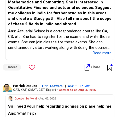
foundation.
https://www.linkedin.com/in/ramalingamcfp/
Mathematics and Computing. She is interested in
Quantitative Finance and actuarial sciences. Suggest
– Continue building wealth through regular SIPs and
me colleges in India for further studies in this areas
disciplined investing.
and create a Study path. Also tell me about the scope
of these 2 fields in India and abroad.
– A balanced mix of Flexi Cap, Large & Mid Cap, Mid Cap
Ans:
Actuarial Scince is a correspondence course like CA,
and Small Cap funds can support long-term growth.
CS, etc. She has to register for the exams and write those
exams. She can join classes for those exams. She can
– Regular reviews, higher SIPs and patience will play a bigger
simultaneously start working along with doing the course
role than trying to time the market.
preferably in relevant field.
...Read more
Best Regards,
Career
Share
K. Ramalingam, MBA, CFP,
AMFI-Registered MFD – ARN 4188
Patrick Dsouza
|
|
-
1511 Answers
Ask
Follow
CAT, XAT, CMAT, CET Expert -
Answered on Aug 05, 2026
www.holisticinvestment.in
Question by Mohd
- Aug 03, 2026
https://www.linkedin.com/in/ramalingamcfp/
Sir I need your help regarding admission plase help me
Ans:
What help?