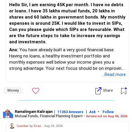
Hello Sir, I am earning 45K per month. I have no debts
or loans. I have 35 lakhs mutual funds, 20 lakhs in
shares and 60 lakhs in government bonds. My monthly
expenses is around 25K. I would like to invest in SIPs,
Can you please guide which SIPs are favourable. What
are the future steps to take to increase my savings
and investments.
Ans:
You have already built a very good financial base.
Having no loans, a healthy investment portfolio and
monthly expenses well below your income gives you a
strong advantage. Your next focus should be on improving
long-term wealth through disciplined SIPs and regular
...Read more
portfolio reviews.
Money
Share
» My Assessment
– Your total investment corpus is already well diversified.
Ramalingam Kalirajan
|
|
-
11363 Answers
Ask
Follow
Mutual Funds, Financial Planning Expert -
Answered on Aug 06, 2026
– Mutual funds of Rs.35 lakhs provide long-term growth.
Question by Kiran
- Aug 04, 2026
– Shares worth Rs.20 lakhs can create wealth if the