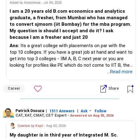
– STCG on equity mutual funds is taxed at 20%.
Asked by Anonymous - Jul 04, 2026
» Finally
I am a 20 years old B.com economics and analytics
– Plan redemptions carefully to improve post-tax returns.
graduate, a fresher, from Mumbai who has managed
– Focus on asset allocation rather than chasing the best-
to convert sjmsom (iit Bombay) for the mba program.
» Future Wealth Building
performing fund.
My question is should I accept and do it? I ask
because I am a fresher and just 20
– Increase your SIP whenever income increases.
– Invest for at least 7 to 10 years.
Ans:
Its a great college with placements on par with the
top 10 colleges. If you have a great job at hand and want to
– Invest bonuses and incentives instead of spending them.
– Stay with quality actively managed mutual funds.
get into top 3 colleges - IIM A, B, C next year or you are
looking for profiles like PE which do not come to IIT B, then
– Review your portfolio once every year.
– Annual review and disciplined holding can improve the
you can wait. Else take it up.
...Read more
probability of achieving your target returns.
– Maintain proper asset allocation.
Best Regards,
Career
Share
– Stay invested for the long term.
K. Ramalingam, MBA, CFP,
– Avoid reacting to short-term market movements.
Patrick Dsouza
|
|
-
1511 Answers
Ask
Follow
AMFI-Registered MFD – ARN 4188
CAT, XAT, CMAT, CET Expert -
Answered on Aug 05, 2026
» Finally
www.holisticinvestment.in
Question by Kapil
- Aug 02, 2026
– Your financial discipline has already created a strong
My daughter is in third year of Integrated M. Sc.