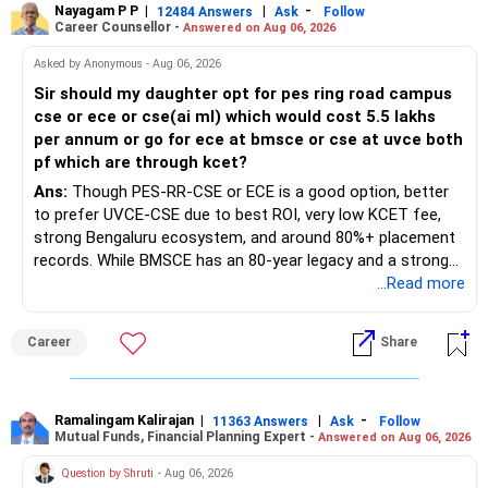
Nayagam P P
|
|
-
12484 Answers
Ask
Follow
Career Counsellor -
Answered on Aug 06, 2026
Asked by Anonymous - Aug 06, 2026
Sir should my daughter opt for pes ring road campus
cse or ece or cse(ai ml) which would cost 5.5 lakhs
per annum or go for ece at bmsce or cse at uvce both
pf which are through kcet?
Ans:
Though PES-RR-CSE or ECE is a good option, better
to prefer UVCE-CSE due to best ROI, very low KCET fee,
strong Bengaluru ecosystem, and around 80%+ placement
records. While BMSCE has an 80-year legacy and a strong
alumni network, you should carefully weigh the ECE branch
...Read more
against your other choices. The recent surge in seat
numbers may impact the individual attention and
Career
Share
placement opportunities compared to previous years,
making it a potentially lower priority on your list. All The
Best for Your Daughter's Prosperous Future!
Ramalingam Kalirajan
|
|
-
11363 Answers
Ask
Follow
Mutual Funds, Financial Planning Expert -
Answered on Aug 06, 2026
Follow RediffGURUS to Know More on 'Careers | Money |
Health | Relationships'.
Question by Shruti
- Aug 06, 2026