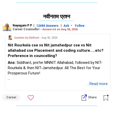
लें।
बेस्ट,
नवीनतम प्रश्न
डॉ. चंद्रकांत लहरिया
Nayagam P P
|
|
-
12484 Answers
Ask
Follow
सेंटर फॉर हेल्थ: द स्पेशलिटी प्रैक्टिस,
Career Counsellor -
Answered on Aug 06, 2026
सफदरजंग एन्क्लेव, नई दिल्ली
Question by Siddhant
- Aug 05, 2026
Nit Rourkela cse vs Nit jamshedpur cse vs Nit
allahabad cse Placement and coding culture.....etc?
Preference in councelling?
Ans:
Siddhant, prefer MNNIT Allahabad, followed by NIT-
Rourkela & then NIT-Jamshedpur. All The Best for Your
Prosperous Future!
Follow RediffGURUS to Know More on 'Careers | Money |
...Read more
Health | Relationships'.
Career
Share