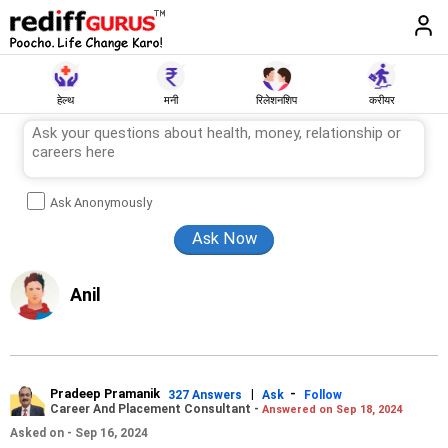
हेल्थ
मनी
रिलेशनशिप
करीयर
Ask Anonymously
Anil
Pradeep Pramanik
|
-
327 Answers
Ask
Follow
Career And Placement Consultant -
Answered on Sep 18, 2024
Asked on - Sep 16, 2024