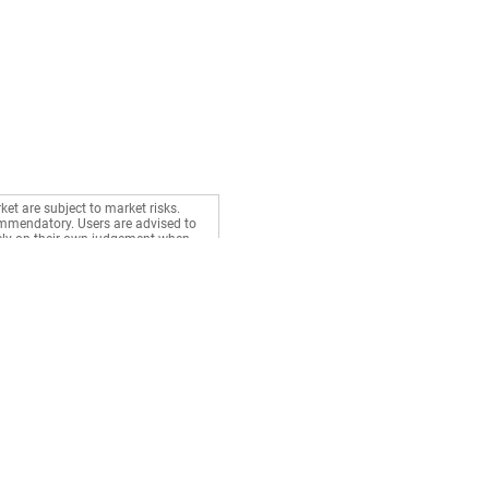
ket are subject to market risks.
commendatory. Users are advised to
rely on their own judgement when
Stocks
Gurus
BSE Live
Health
NSE Live
Money
Market News
Career
Watchlist
Relationship