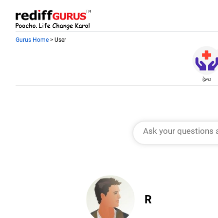
Gurus Home
> User
हेल्थ
R