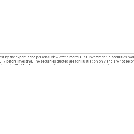
ost by the expert is the personal view of the rediffGURU. Investment in securities mar
lly before investing. The securities quoted are for illustration only and are not re
the rediffGURU only as a source of information and as a point of reference and to 
n intermediary as per India's Information Technology Act.
Municipal Taxes
CONNECT
News
Housing Society
Rediffmail
News
Rentals
Rediff One
Business
Recurring Deposit
- Rediffmail Enterprise
Movies
Loan Repayment
- Rediff Ecommerce
Sports