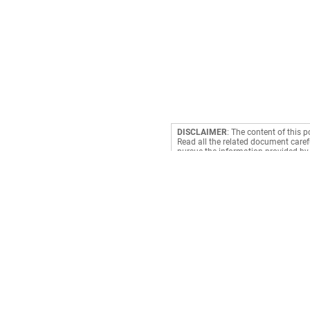
DISCLAIMER
: The content of this p
Read all the related document carefu
pursue the information provided by 
making a decision. RediffGURUS is a
Payments
Book Cylinder
Prepaid Meter
Electricity
Cable TV
Credit Card Bill
DTH
Mobile Recharge
Broadband
Mobile Postpaid