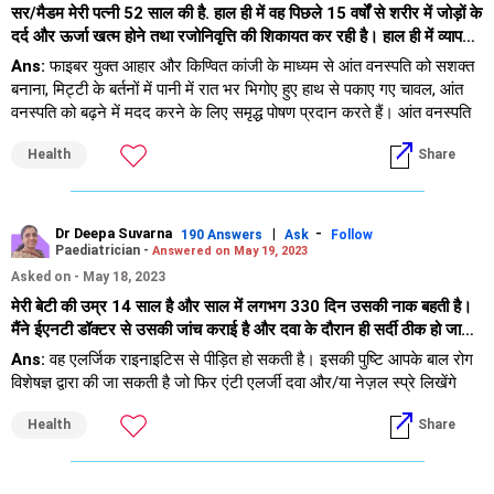
सर/मैडम मेरी पत्नी 52 साल की है. हाल ही में वह पिछले 15 वर्षों से शरीर में जोड़ों के
दर्द और ऊर्जा खत्म होने तथा रजोनिवृत्ति की शिकायत कर रही है। हाल ही में व्यापक
स्वास्थ्य जांच की गई और इसमें बी12 और विटामिन डी का मान थोड़ा कम पाया गया
Ans:
फाइबर युक्त आहार और किण्वित कांजी के माध्यम से आंत वनस्पति को सशक्त
और परामर्शदाता डॉक्टर ने विटामिन डी के लिए बी12 इंजेक्शन और मौखिक गोलियों
बनाना, मिट्टी के बर्तनों में पानी में रात भर भिगोए हुए हाथ से पकाए गए चावल, आंत
का सुझाव दिया है। कृपया मुझे कोई ऐसी विधि बताएं जिससे यदि संभव हो तो वह
वनस्पति को बढ़ने में मदद करने के लिए समृद्ध पोषण प्रदान करते हैं। आंत वनस्पति
स्वाभाविक रूप से मूल स्थिति में वापस आ सके।
विटामिन बी12 के संश्लेषण में मदद करती है।
Health
Share
विटामिन डी सूर्य के प्रकाश से प्राप्त होता है
सुबह 11 बजे से दोपहर 3 बजे के बीच केवल 10-15 मिनट तक सूर्य के संपर्क में रहने
से आवश्यक खुराक प्राप्त करने में मदद मिलती है
Dr Deepa Suvarna
|
-
190 Answers
Ask
Follow
Paediatrician -
Answered on May 19, 2023
Asked on - May 18, 2023
मेरी बेटी की उम्र 14 साल है और साल में लगभग 330 दिन उसकी नाक बहती है।
मैंने ईएनटी डॉक्टर से उसकी जांच कराई है और दवा के दौरान ही सर्दी ठीक हो जाती
है और उनका कहना है कि यह सामान्य सर्दी का मामला है। उपाय क्या है?
Ans:
वह एलर्जिक राइनाइटिस से पीड़ित हो सकती है। इसकी पुष्टि आपके बाल रोग
विशेषज्ञ द्वारा की जा सकती है जो फिर एंटी एलर्जी दवा और/या नेज़ल स्प्रे लिखेंगे
Health
Share