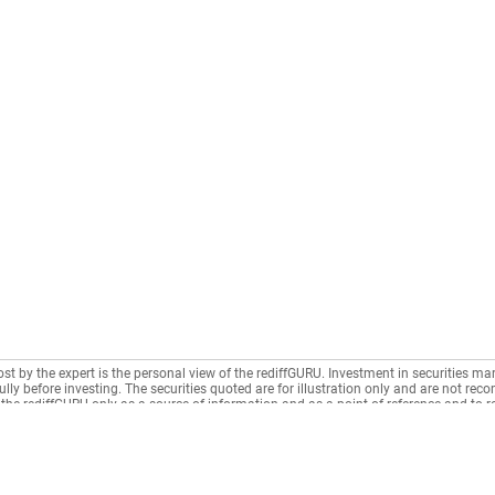
ost by the expert is the personal view of the rediffGURU. Investment in securities mar
lly before investing. The securities quoted are for illustration only and are not re
the rediffGURU only as a source of information and as a point of reference and to 
n intermediary as per India's Information Technology Act.