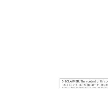
DISCLAIMER
: The content of this p
Read all the related document carefu
pursue the information provided by 
making a decision. RediffGURUS is a