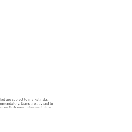
ket are subject to market risks.
commendatory. Users are advised to
rely on their own judgement when